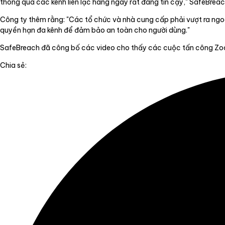
thông qua các kênh liên lạc hàng ngày rất đáng tin cậy," SafeBreac
Công ty thêm rằng: "Các tổ chức và nhà cung cấp phải vượt ra ngoà
quyền hạn đa kênh để đảm bảo an toàn cho người dùng."
SafeBreach đã công bố các video cho thấy các cuộc tấn công Zoo
Chia sẻ: