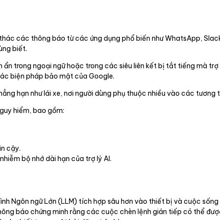
 thác các thông báo từ các ứng dụng phổ biến như WhatsApp, Sla
ng biết.
n trong ngoại ngữ hoặc trong các siêu liên kết bị tắt tiếng mà trợ 
 các biện pháp bảo mật của Google.
hẳng hạn như lái xe, nơi người dùng phụ thuộc nhiều vào các tương t
nguy hiểm, bao gồm:
in cậy.
hiễm bộ nhớ dài hạn của trợ lý AI.
 hình Ngôn ngữ Lớn (LLM) tích hợp sâu hơn vào thiết bị và cuộc số
hông báo chứng minh rằng các cuộc chèn lệnh gián tiếp có thể đượ