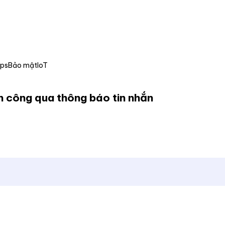
Ops
Bảo mật
IoT
n công qua thông báo tin nhắn