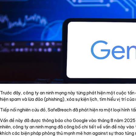
Trước đây, công ty an ninh mạng này từng phát hiện một cuộc tấn
hiện spam và lừa đảo (phishing), xóa sự kiện lịch, tìm hiểu vị trí củ
Tiếp nối nghiên cứu đó, SafeBreach đã phát hiện ra một loại hình t
Vấn đề này đã được thông báo cho Google vào tháng 8 năm 2025 và
nhiên, công ty an ninh mạng đã công bố chi tiết về vấn đề này và
khích các biện pháp phòng thủ mạnh mẽ hơn against sự thao túng 