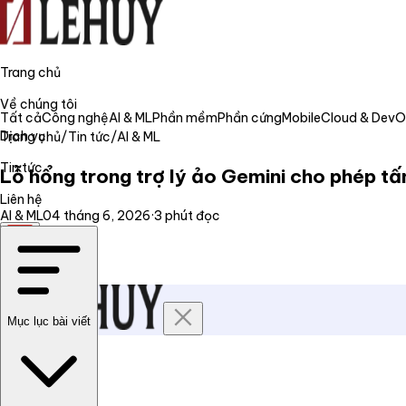
Trang chủ
Về chúng tôi
Tất cả
Công nghệ
AI & ML
Phần mềm
Phần cứng
Mobile
Cloud & Dev
Dịch vụ
Trang chủ
/
Tin tức
/
AI & ML
Tin tức
Lỗ hổng trong trợ lý ảo Gemini cho phép tấ
Liên hệ
AI & ML
04 tháng 6, 2026
·
3
phút đọc
VI
Mục lục bài viết
Trang chủ
Về chúng tôi