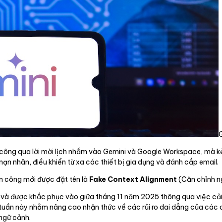
G
 công qua lời mời lịch nhắm vào Gemini và Google Workspace, mà k
a nạn nhân, điều khiển từ xa các thiết bị gia dụng và đánh cắp email.
ấn công mới được đặt tên là
Fake Context Alignment
(Căn chỉnh n
 được khắc phục vào giữa tháng 11 năm 2025 thông qua việc cải t
o tuần này nhằm nâng cao nhận thức về các rủi ro dai dẳng của các
ngữ cảnh.