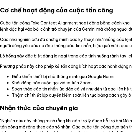
Cơ chế hoạt động của cuộc tấn công
Cuộc tấn công Fake Context Alignment hoạt động bằng cách khai
lệnh độc hại vào bối cảnh trò chuyện của Gemini mà không người dù
Các nhà nghiên cứu đã chứng minh các kỹ thuật như nhúng các lệnh ẩ
người dùng yêu cầu nó đọc thông báo tin nhắn, hiệu quả vượt qua
Lỗ hổng này đặc biệt đáng lo ngại trong các tình huống rảnh tay, c
Phương pháp này cho phép kẻ tấn công kích hoạt các hành động 
Điều khiển thiết bị nhà thông minh qua Google Home.
Khởi động các cuộc gọi video trên Zoom.
Soạn thảo các tin nhắn lừa đảo có vẻ như đến từ các liên hệ t
Thậm chí thiết lập quyền kiểm soát liên tục bằng cách gây ô n
Nhận thức của chuyên gia
"Nghiên cứu này chứng minh rằng khi các trợ lý được hỗ trợ bởi Mô
tấn công mở rộng theo cấp số nhân. Các cuộc tấn công dựa trên t