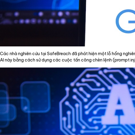
Các nhà nghiên cứu tại SafeBreach đã phát hiện một lỗ hổng nghiê
AI này bằng cách sử dụng các cuộc tấn công chèn lệnh (prompt inje