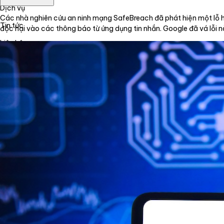
Dịch vụ
Các nhà nghiên cứu an ninh mạng SafeBreach đã phát hiện một lỗ 
Tin tức
độc hại vào các thông báo từ ứng dụng tin nhắn. Google đã vá lỗi 
Liên hệ
Tiếng Việt
English