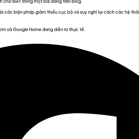
h cho biết trong một bài đăng trên blog.
i các biện pháp giảm thiểu cục bộ và suy nghĩ lại cách các hệ thốn
m và Google Home đang diễn ra thực tế.