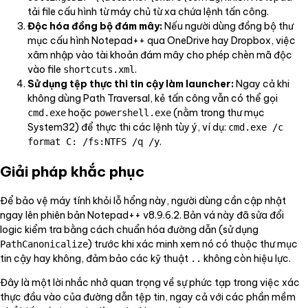
tải file cấu hình từ máy chủ từ xa chứa lệnh tấn công.
Độc hóa đồng bộ đám mây:
Nếu người dùng đồng bộ thư
mục cấu hình Notepad++ qua OneDrive hay Dropbox, việc
xâm nhập vào tài khoản đám mây cho phép chèn mã độc
vào file
.
shortcuts.xml
Sử dụng tệp thực thi tin cậy làm launcher:
Ngay cả khi
không dùng Path Traversal, kẻ tấn công vẫn có thể gọi
hoặc
(nằm trong thư mục
cmd.exe
powershell.exe
System32) để thực thi các lệnh tùy ý, ví dụ:
cmd.exe /c
.
format C: /fs:NTFS /q /y
Giải pháp khắc phục
Để bảo vệ máy tính khỏi lỗ hổng này, người dùng cần cập nhật
ngay lên phiên bản Notepad++ v8.9.6.2. Bản vá này đã sửa đổi
logic kiểm tra bằng cách chuẩn hóa đường dẫn (sử dụng
) trước khi xác minh xem nó có thuộc thư mục
PathCanonicalize
tin cậy hay không, đảm bảo các kỹ thuật
không còn hiệu lực.
..
Đây là một lời nhắc nhở quan trọng về sự phức tạp trong việc xác
thực đầu vào của đường dẫn tệp tin, ngay cả với các phần mềm