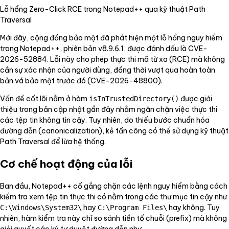
Lỗ hổng Zero-Click RCE trong Notepad++ qua kỹ thuật Path
Traversal
Mới đây, cộng đồng bảo mật đã phát hiện một lỗ hổng nguy hiểm
trong Notepad++, phiên bản v8.9.6.1, được đánh dấu là CVE-
2026-52884. Lỗi này cho phép thực thi mã từ xa (RCE) mà không
cần sự xác nhận của người dùng, đồng thời vượt qua hoàn toàn
bản vá bảo mật trước đó (CVE-2026-48800).
Vấn đề cốt lõi nằm ở hàm
được giới
isInTrustedDirectory()
thiệu trong bản cập nhật gần đây nhằm ngăn chặn việc thực thi
các tệp tin không tin cậy. Tuy nhiên, do thiếu bước chuẩn hóa
đường dẫn (canonicalization), kẻ tấn công có thể sử dụng kỹ thuật
Path Traversal để lừa hệ thống.
Cơ chế hoạt động của lỗi
Ban đầu, Notepad++ cố gắng chặn các lệnh nguy hiểm bằng cách
kiểm tra xem tệp tin thực thi có nằm trong các thư mục tin cậy như
hay
hay không. Tuy
C:\Windows\System32\
C:\Program Files\
nhiên, hàm kiểm tra này chỉ so sánh tiền tố chuỗi (prefix) mà không
giải quyết các ký tự duyệt đường dẫn như
.
..