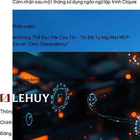
Cảm nhận sau một tháng sử dụng ngôn ngữ lập trình Clojure
Phần mềm
AI Không Thể Đọc File Của Tôi - Tôi Đã Tự Xây Một MCP
Server "Zero-Dependency"
Phần mềm
Lỗ hổng kernel Linux mới "Fragnesia" cho phép leo quyền root
nguy hiểm
Thông tin
Chính sách bảo mật
Đăng ký kinh doanh