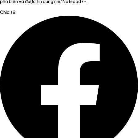
phổ biến và được tin dùng như Notepad++.
Chia sẻ: