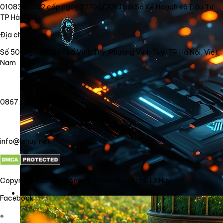
0108340562 cấp ngày 27/06/2018 bởi Sở Kế Hoạch và Đầu Tư
TP Hà Nội
Địa chỉ
Số 50, Ngõ 34/56 Phố Vĩnh Tuy, Phường Vĩnh Tuy, TP Hà Nội, Việt
Nam
0867.800.878
info@lehuy.net
Copyright 2026 @ Công ty TNHH công nghệ Lê Huy
Facebook