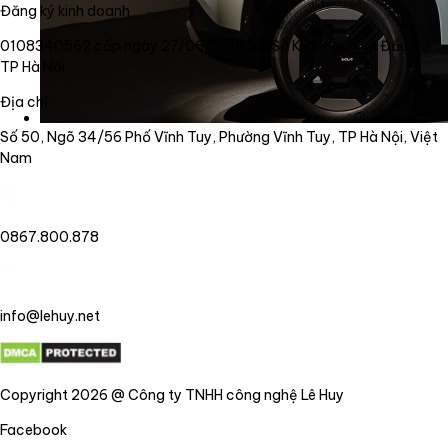
Đăng ký kinh doanh
0108340562 cấp ngày 27/06/2018 bởi Sở Kế Hoạch và Đầu Tư
TP Hà Nội
Địa chỉ
Số 50, Ngõ 34/56 Phố Vĩnh Tuy, Phường Vĩnh Tuy, TP Hà Nội, Việt
Nam
0867.800.878
info@lehuy.net
Copyright 2026 @ Công ty TNHH công nghệ Lê Huy
Facebook