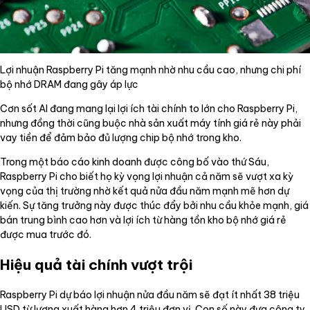
Lợi nhuận Raspberry Pi tăng mạnh nhờ nhu cầu cao, nhưng chi phí
bộ nhớ DRAM đang gây áp lực
Cơn sốt AI đang mang lại lợi ích tài chính to lớn cho Raspberry Pi,
nhưng đồng thời cũng buộc nhà sản xuất máy tính giá rẻ này phải
vay tiền để đảm bảo đủ lượng chip bộ nhớ trong kho.
Trong một báo cáo kinh doanh được công bố vào thứ Sáu,
Raspberry Pi cho biết họ kỳ vọng lợi nhuận cả năm sẽ vượt xa kỳ
vọng của thị trường nhờ kết quả nửa đầu năm mạnh mẽ hơn dự
kiến. Sự tăng trưởng này được thúc đẩy bởi nhu cầu khỏe mạnh, giá
bán trung bình cao hơn và lợi ích từ hàng tồn kho bộ nhớ giá rẻ
được mua trước đó.
Hiệu quả tài chính vượt trội
Raspberry Pi dự báo lợi nhuận nửa đầu năm sẽ đạt ít nhất 38 triệu
USD từ lượng xuất hàng hơn 4 triệu đơn vị. Con số này đưa công ty