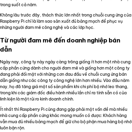
trong suốt cả năm.
Không lâu trước đây, thách thức lớn nhất trong chuỗi cung ứng của
Raspberry Pi chỉ là làm sao sản xuất đủ bảng mạch để phục vụ
những người đam mê công nghệ và các lớp học.
Từ người đam mê đến doanh nghiệp bán
dẫn
Ngày nay, công ty này ngày càng trông giống ít hơn một nhà cung
cấp phần cứng dành cho người đam mê và giống hơn một công ty
đang phải đối mặt với những cơn đau đầu về chuỗi cung ứng bán
dẫn giống như các công ty công nghệ lớn hơn nhiều. Vào đầu năm
nay, họ đã tăng giá một số sản phẩm khi chi phí bộ nhớ leo thang,
trong khi các giám đốc điều hành nhiều lần chỉ ra tính sẵn có của
linh kiện là một rủi ro kinh doanh chính.
Ít nhất thì Raspberry Pi cũng đang gặp phải một vấn đề mà nhiều
nhà cung cấp phần cứng khác mong muốn có được: Khách hàng
vẫn mua đủ nhiều bảng mạch để giữ cho bộ phận mua hàng bộ nhớ
luôn bận rộn.