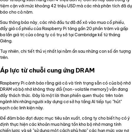
tiệm cận với mức khoảng 42 triệu USD mà các nhà phân tích đã dự
báo cho cả năm.
Sau thông báo này, các nhà đầu tư đã đổ xô vào mua cổ phiếu,
đẩy giá cổ phiếu của Raspberry Pi tăng gần 20 phần trăm và gấp
ba lần giá trị của công ty có trụ sở tại Cambridge kể từ tháng
Giêng.
Tuy nhiên, chi tiết thú vị nhất lại nằm ẩn sau những con số ấn tượng
trên.
Áp lực từ chuỗi cung ứng DRAM
Raspberry Pi cảnh báo rằng giá cả và tình trạng sẵn có của bộ nhớ
DRAM và bộ nhớ không thay đổi (non-volatile memory) vẫn đang
đầy thách thức. Đây là một lời than phiền quen thuộc trên toàn
ngành khi những người xây dựng cơ sở hạ tầng AI tiếp tục "hút"
sạch các linh kiện này.
Để đảm bảo đạt được mục tiêu sản xuất, công ty cho biết họ có ý
định thực hiện các khoản mua hàng tồn kho bộ nhớ mang tính
chiến lược và sẽ "sử dụng một cách phù hợp" các hạn mức vay nợ