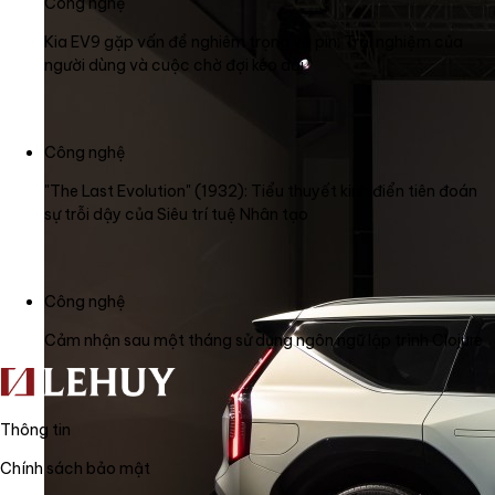
Công nghệ
Kia EV9 gặp vấn đề nghiêm trọng về pin: Trải nghiệm của
người dùng và cuộc chờ đợi kéo dài
Công nghệ
"The Last Evolution" (1932): Tiểu thuyết kinh điển tiên đoán
sự trỗi dậy của Siêu trí tuệ Nhân tạo
Công nghệ
Cảm nhận sau một tháng sử dụng ngôn ngữ lập trình Clojure
Thông tin
Chính sách bảo mật