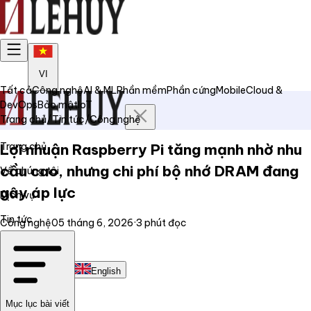
VI
Tất cả
Công nghệ
AI & ML
Phần mềm
Phần cứng
Mobile
Cloud &
DevOps
Bảo mật
IoT
Trang chủ
/
Tin tức
/
Công nghệ
Trang chủ
Lợi nhuận Raspberry Pi tăng mạnh nhờ nhu
cầu cao, nhưng chi phí bộ nhớ DRAM đang
Về chúng tôi
gây áp lực
Dịch vụ
Tin tức
Công nghệ
05 tháng 6, 2026
·
3
phút đọc
Liên hệ
Tiếng Việt
English
Mục lục bài viết