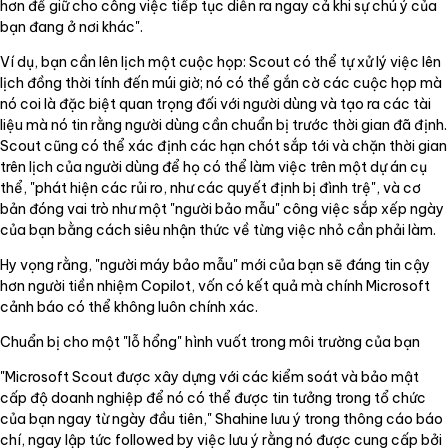
hơn để giữ cho công việc tiếp tục diễn ra ngay cả khi sự chú ý của
bạn đang ở nơi khác".
Ví dụ, bạn cần lên lịch một cuộc họp: Scout có thể tự xử lý việc lên
lịch đồng thời tính đến múi giờ; nó có thể gắn cờ các cuộc họp mà
nó coi là đặc biệt quan trọng đối với người dùng và tạo ra các tài
liệu mà nó tin rằng người dùng cần chuẩn bị trước thời gian đã định.
Scout cũng có thể xác định các hạn chót sắp tới và chặn thời gian
trên lịch của người dùng để họ có thể làm việc trên một dự án cụ
thể, "phát hiện các rủi ro, như các quyết định bị đình trệ", và cơ
bản đóng vai trò như một "người bảo mẫu" công việc sắp xếp ngày
của bạn bằng cách siêu nhận thức về từng việc nhỏ cần phải làm.
Hy vọng rằng, "người máy bảo mẫu" mới của bạn sẽ đáng tin cậy
hơn người tiền nhiệm Copilot, vốn có kết quả mà chính Microsoft
cảnh báo có thể không luôn chính xác.
Chuẩn bị cho một "lỗ hổng" hình vuốt trong môi trường của bạn
"Microsoft Scout được xây dựng với các kiểm soát và bảo mật
cấp độ doanh nghiệp để nó có thể được tin tưởng trong tổ chức
của bạn ngay từ ngày đầu tiên," Shahine lưu ý trong thông cáo báo
chí, ngay lập tức followed by việc lưu ý rằng nó được cung cấp bởi