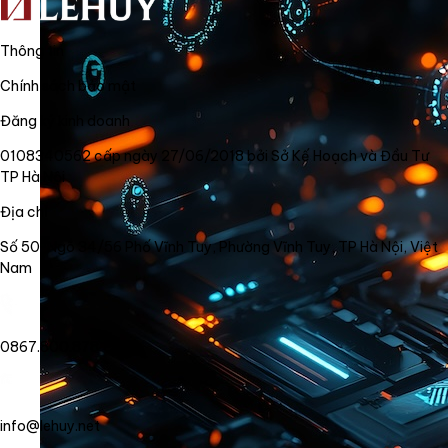
Thông tin
Chính sách bảo mật
Đăng ký kinh doanh
0108340562 cấp ngày 27/06/2018 bởi Sở Kế Hoạch và Đầu Tư
TP Hà Nội
Địa chỉ
Số 50, Ngõ 34/56 Phố Vĩnh Tuy, Phường Vĩnh Tuy, TP Hà Nội, Việt
Nam
0867.800.878
info@lehuy.net