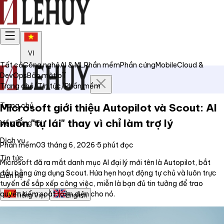
VI
Tất cả
Công nghệ
AI & ML
Phần mềm
Phần cứng
Mobile
Cloud &
DevOps
Bảo mật
IoT
Trang chủ
/
Tin tức
/
Phần mềm
Trang chủ
Microsoft giới thiệu Autopilot và Scout: AI
muốn "tự lái" thay vì chỉ làm trợ lý
Về chúng tôi
Dịch vụ
Phần mềm
03 tháng 6, 2026
·
5
phút đọc
Tin tức
Microsoft đã ra mắt danh mục AI đại lý mới tên là Autopilot, bắt
đầu bằng ứng dụng Scout. Hứa hẹn hoạt động tự chủ và luôn trực
Liên hệ
tuyến để sắp xếp công việc, miễn là bạn đủ tin tưởng để trao
quyền kiểm soát toàn diện cho nó.
Tiếng Việt
English