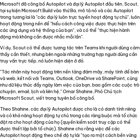
Microsoft đã công bố Autopilot và đại lý Autopilot đầu tiên, Scout,
tại sự kiện Microsoft Build vào thứ Ba, mô tả nó và các Autopilot
trong tương lai là "các đại lý luôn trực tuyến hoạt động tự chủ", luôn
hoạt động trong nền để "hiểu cách công việc được thực hiện trên
các ứng dụng và hệ thống của bạn", và có thể "thực hiện hành
động mà không cần được nhắc mỗi lần".
Ví dụ, Scout có thể được tương tác trên Teams khi người dùng cảm
thấy cần thiết, nhưng bên ngoài những trường hợp người dùng cần
truy vấn trực tiếp, nó luôn hiện diện ở đó.
"Tác nhân này hoạt động trên nền tảng đám mây, máy tính để bàn
và web, kết nối với Teams, Outlook, OneDrive và SharePoint, cũng
như dữ liệu thúc đẩy ngày làm việc của bạn, bao gồm các cuộc trò
chuyện, email, lịch và liên hệ," Omar Shahine, Phó Chủ tịch
Microsoft Scout, viết trong tuyên bố công bố.
Theo Shahine, các đại lý Autopilot được cho là có danh tính riêng
và có khả năng hoạt động tự chủ trong các ràng buộc mà tổ chức
đặt ra cho hoạt động của họ (quyền kiểm soát truy cập có thể
được thiết lập bởi tổ chức). Shahine cho rằng việc để các
Autopilot hoạt động theo chế độ tự lái "tạo ra một cách bền vững