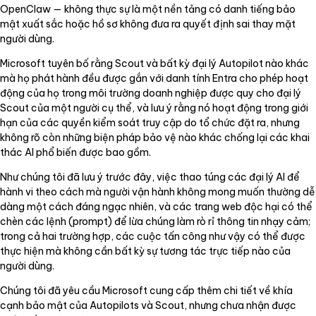
OpenClaw — không thực sự là một nền tảng có danh tiếng bảo
mật xuất sắc hoặc hồ sơ không đưa ra quyết định sai thay mặt
người dùng.
Microsoft tuyên bố rằng Scout và bất kỳ đại lý Autopilot nào khác
mà họ phát hành đều được gắn với danh tính Entra cho phép hoạt
động của họ trong môi trường doanh nghiệp được quy cho đại lý
Scout của một người cụ thể, và lưu ý rằng nó hoạt động trong giới
hạn của các quyền kiểm soát truy cập do tổ chức đặt ra, nhưng
không rõ còn những biện pháp bảo vệ nào khác chống lại các khai
thác AI phổ biến được bao gồm.
Như chúng tôi đã lưu ý trước đây, việc thao túng các đại lý AI để
hành vi theo cách mà người vận hành không mong muốn thường dễ
dàng một cách đáng ngạc nhiên, và các trang web độc hại có thể
chèn các lệnh (prompt) để lừa chúng làm rò rỉ thông tin nhạy cảm;
trong cả hai trường hợp, các cuộc tấn công như vậy có thể được
thực hiện mà không cần bất kỳ sự tương tác trực tiếp nào của
người dùng.
Chúng tôi đã yêu cầu Microsoft cung cấp thêm chi tiết về khía
cạnh bảo mật của Autopilots và Scout, nhưng chưa nhận được