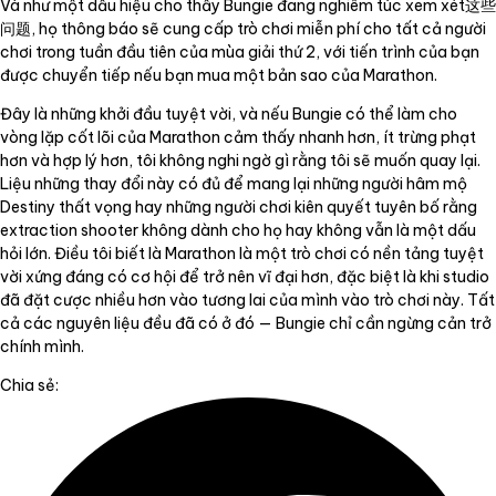
Và như một dấu hiệu cho thấy Bungie đang nghiêm túc xem xét这些
问题, họ thông báo sẽ cung cấp trò chơi miễn phí cho tất cả người
chơi trong tuần đầu tiên của mùa giải thứ 2, với tiến trình của bạn
được chuyển tiếp nếu bạn mua một bản sao của Marathon.
Đây là những khởi đầu tuyệt vời, và nếu Bungie có thể làm cho
vòng lặp cốt lõi của Marathon cảm thấy nhanh hơn, ít trừng phạt
hơn và hợp lý hơn, tôi không nghi ngờ gì rằng tôi sẽ muốn quay lại.
Liệu những thay đổi này có đủ để mang lại những người hâm mộ
Destiny thất vọng hay những người chơi kiên quyết tuyên bố rằng
extraction shooter không dành cho họ hay không vẫn là một dấu
hỏi lớn. Điều tôi biết là Marathon là một trò chơi có nền tảng tuyệt
vời xứng đáng có cơ hội để trở nên vĩ đại hơn, đặc biệt là khi studio
đã đặt cược nhiều hơn vào tương lai của mình vào trò chơi này. Tất
cả các nguyên liệu đều đã có ở đó — Bungie chỉ cần ngừng cản trở
chính mình.
Chia sẻ: