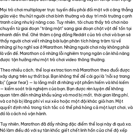
Mọi trò chơi multiplayer trực tuyến đều phải đối mặt với căng thẳng
giữa việc thu hút người chơi bình thường và duy trì môi trường cạnh
tranh cũng như kỹ năng cao. Tuy nhiên, tôi chưa thấy trò chơi nào
chuyển từ giai đoạn "trăng mật" sang giai đoạn chật vật để tồn tại
nhanh đến thế. Ghé thăm cộng đồng Reddit của trò chơi và bạn sẽ
thấy người chơi viết những bài luận phân tích hàng trăm từ về
những gì họ nghĩ sai ở Marathon. Những người chơi này không phải
là vấn đề. Marathon có những lỗi nghiêm trọng ngăn cản khả năng
được tận hưởng như một trò chơi video thông thường.
Theo nhiều cách, thể loại extraction mà Marathon theo đuổi được
xây dựng trên sự thất bại. Bạn không thể để cái gọi là "nỗi sợ trang
bị" (gear fear) — lo lắng mất đi những vật phẩm hiếm và khó kiếm
— kiểm soát trải nghiệm của bạn. Bạn được rèn luyện để không
quan tâm đến những khẩu súng và mod bị mất, thời gian lãng phí,
và cơ hội bị lãng phí vì xui xẻo hoặc một đội khác giỏi hơn. Một
quyết định nhỏ trong tích tắc có thể phá hỏng cả một lượt chơi, và
đó là cách nó vận hành.
Tuy nhiên, Marathon đã đẩy những đặc điểm thể loại này đi quá xa.
Nó làm điều đó với sự tàn khốc giết chết linh hồn của chế độ xếp