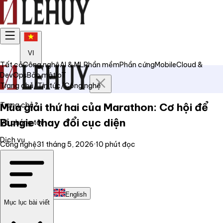
VI
Tất cả
Công nghệ
AI & ML
Phần mềm
Phần cứng
Mobile
Cloud &
DevOps
Bảo mật
IoT
Trang chủ
/
Tin tức
/
Công nghệ
Trang chủ
Mùa giải thứ hai của Marathon: Cơ hội để
Bungie thay đổi cục diện
Về chúng tôi
Dịch vụ
Công nghệ
31 tháng 5, 2026
·
10
phút đọc
Tin tức
Liên hệ
Tiếng Việt
English
Mục lục bài viết