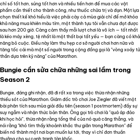
chỉ số tốt hơn, súng tốt hơn và nhiều tiền hơn để mua các vật
phẩm cần thiết cho thành công, như thuốc chữa trị và đạn. Một lựa
chọn thiết kế khó hiểu là việc phải cày cả mùa giải chỉ để mở khóa
khả năng mua khiên màu tím, một thành tựu tôi vẫn chưa đạt được
sau hơn 200 giờ. Càng cảm thấy mỗi lượt chơi là vô ích — tốt nhất
là kéo máy xèng, tệ nhất là một thất bại tất yếu — bạn càng có khả
năng bỏ cuộc. Điều này làm thu hẹp cơ sở người chơi hơn nữa và
tăng tốc cái mà một số người trong cộng đồng gọi là "vòng xoáy tử
thần dựa trên kỹ năng" của Marathon.
Bungie cần sửa chữa những sai lầm trong
Season 2
Bungie, đáng ghi nhận, đã đi rất xa trong việc thừa nhận những
thiếu sót của Marathon. Giám đốc trò chơi Joe Ziegler đã viết một
bài phân tích sau mùa giải đầu tiên (season 1 postmortem) đầy sự
suy ngẫm và nhận thức bản thân. Ông gọi trò chơi là "quá áp đảo
khi học hỏi", thừa nhận rằng tổng thể của nó quá căng thẳng, và
nói rằng "khó tìm thấy khoảnh khắc thư giãn trong Marathon" để
biến nó thành một nơi bạn muốn lui tới, thay vì chỉ đơn thuần
thưởng cho sự cạnh tranh tàn khốc.