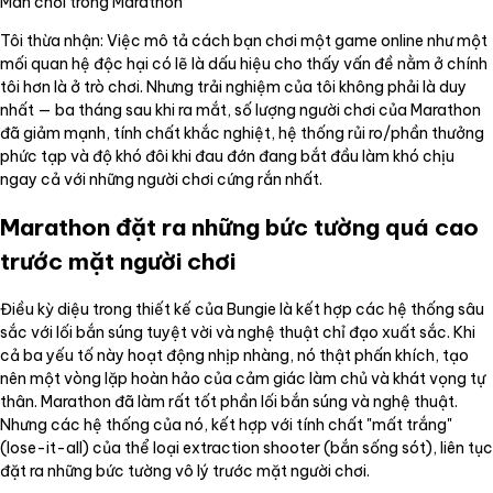
Màn chơi trong Marathon
Tôi thừa nhận: Việc mô tả cách bạn chơi một game online như một
mối quan hệ độc hại có lẽ là dấu hiệu cho thấy vấn đề nằm ở chính
tôi hơn là ở trò chơi. Nhưng trải nghiệm của tôi không phải là duy
nhất — ba tháng sau khi ra mắt, số lượng người chơi của Marathon
đã giảm mạnh, tính chất khắc nghiệt, hệ thống rủi ro/phần thưởng
phức tạp và độ khó đôi khi đau đớn đang bắt đầu làm khó chịu
ngay cả với những người chơi cứng rắn nhất.
Marathon đặt ra những bức tường quá cao
trước mặt người chơi
Điều kỳ diệu trong thiết kế của Bungie là kết hợp các hệ thống sâu
sắc với lối bắn súng tuyệt vời và nghệ thuật chỉ đạo xuất sắc. Khi
cả ba yếu tố này hoạt động nhịp nhàng, nó thật phấn khích, tạo
nên một vòng lặp hoàn hảo của cảm giác làm chủ và khát vọng tự
thân. Marathon đã làm rất tốt phần lối bắn súng và nghệ thuật.
Nhưng các hệ thống của nó, kết hợp với tính chất "mất trắng"
(lose-it-all) của thể loại extraction shooter (bắn sống sót), liên tục
đặt ra những bức tường vô lý trước mặt người chơi.