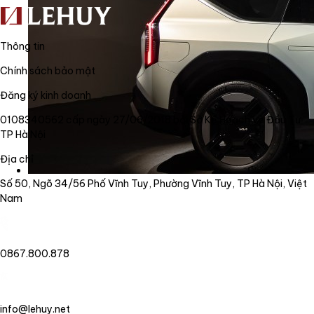
Thông tin
Chính sách bảo mật
Đăng ký kinh doanh
0108340562 cấp ngày 27/06/2018 bởi Sở Kế Hoạch và Đầu Tư
TP Hà Nội
Địa chỉ
Số 50, Ngõ 34/56 Phố Vĩnh Tuy, Phường Vĩnh Tuy, TP Hà Nội, Việt
Nam
0867.800.878
info@lehuy.net