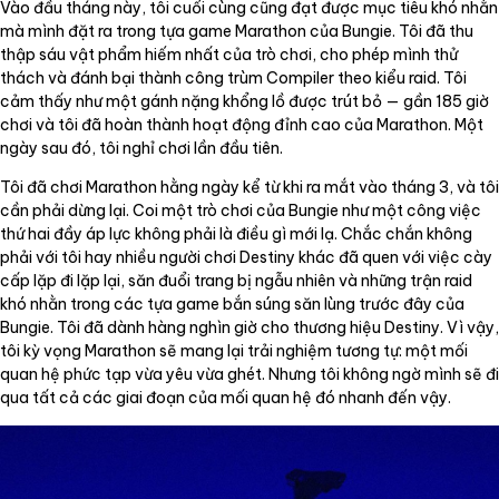
Vào đầu tháng này, tôi cuối cùng cũng đạt được mục tiêu khó nhằn
mà mình đặt ra trong tựa game Marathon của Bungie. Tôi đã thu
thập sáu vật phẩm hiếm nhất của trò chơi, cho phép mình thử
thách và đánh bại thành công trùm Compiler theo kiểu raid. Tôi
cảm thấy như một gánh nặng khổng lồ được trút bỏ — gần 185 giờ
chơi và tôi đã hoàn thành hoạt động đỉnh cao của Marathon. Một
ngày sau đó, tôi nghỉ chơi lần đầu tiên.
Tôi đã chơi Marathon hằng ngày kể từ khi ra mắt vào tháng 3, và tôi
cần phải dừng lại. Coi một trò chơi của Bungie như một công việc
thứ hai đầy áp lực không phải là điều gì mới lạ. Chắc chắn không
phải với tôi hay nhiều người chơi Destiny khác đã quen với việc cày
cấp lặp đi lặp lại, săn đuổi trang bị ngẫu nhiên và những trận raid
khó nhằn trong các tựa game bắn súng săn lùng trước đây của
Bungie. Tôi đã dành hàng nghìn giờ cho thương hiệu Destiny. Vì vậy,
tôi kỳ vọng Marathon sẽ mang lại trải nghiệm tương tự: một mối
quan hệ phức tạp vừa yêu vừa ghét. Nhưng tôi không ngờ mình sẽ đi
qua tất cả các giai đoạn của mối quan hệ đó nhanh đến vậy.