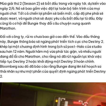
Mùa giải thứ 2 (Season 2) sẽ bắt đầu trong vài ngày tới, dự kiến vào
ngày 2/6. Nó sẽ bao gồm việc đặt lại toàn bộ tiến trình của mọi
người chơi: Tất cả chiến lợi phẩm sẽ biến mất, cấp độ phe phái sẽ
được reset, và người chơi sẽ được yêu cầu bắt đầu lại từ đầu. Đây
cũng là cơ hội để Bungie thay đổi câu chuyện xung quanh
Marathon.
Đối với công ty, rủi ro chưa bao giờ cao đến thế. Vào đầu tháng
này, Bungie thông báo sẽ ngừng phát triển tích cực cho Destiny 2,
khép lại một chương định hình trong lịch sử post-Halo của studio
sau hơn 12 năm. Người hâm mộ vừa phải tức giận, và nhiều người
đang đổ lỗi cho Marathon, cho rằng nó đã rút nguồn lực khỏi việc
tiếp tục Destiny 2 hoặc khởi động một Destiny 3 hoàn chỉnh.
Bloomberg sau đó đã báo cáo rằng Bungie đang lên kế hoạch sa
thải nhân sự như một phần của quyết định ngừng phát triển Destiny
2.