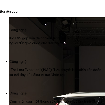
Bài liên quan
Công nghệ
Kia EV9 gặp vấn đề nghiêm trọng về pin: Trải nghiệm của
người dùng và cuộc chờ đợi kéo dài
Công nghệ
"The Last Evolution" (1932): Tiểu thuyết kinh điển tiên đoán
sự trỗi dậy của Siêu trí tuệ Nhân tạo
Công nghệ
Cảm nhận sau một tháng sử dụng ngôn ngữ lập trình Clojure