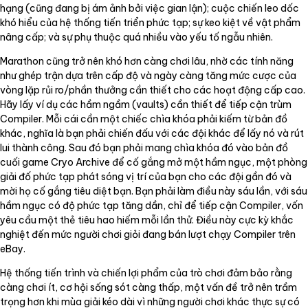
hạng (cũng đang bị ám ảnh bởi việc gian lận); cuộc chiến leo dốc
khó hiểu của hệ thống tiến triển phức tạp; sự keo kiệt về vật phẩm
nâng cấp; và sự phụ thuộc quá nhiều vào yếu tố ngẫu nhiên.
Marathon cũng trở nên khó hơn càng chơi lâu, nhờ các tính năng
như ghép trận dựa trên cấp độ và ngày càng tăng mức cược của
vòng lặp rủi ro/phần thưởng cần thiết cho các hoạt động cấp cao.
Hãy lấy ví dụ các hầm ngầm (vaults) cần thiết để tiếp cận trùm
Compiler. Mỗi cái cần một chiếc chìa khóa phải kiếm từ bản đồ
khác, nghĩa là bạn phải chiến đấu với các đội khác để lấy nó và rút
lui thành công. Sau đó bạn phải mang chìa khóa đó vào bản đồ
cuối game Cryo Archive để cố gắng mở một hầm ngục, một phòng
giải đố phức tạp phát sóng vị trí của bạn cho các đội gần đó và
mời họ cố gắng tiêu diệt bạn. Bạn phải làm điều này sáu lần, với sáu
hầm ngục có độ phức tạp tăng dần, chỉ để tiếp cận Compiler, vốn
yêu cầu một thẻ tiêu hao hiếm mỗi lần thử. Điều này cực kỳ khắc
nghiệt đến mức người chơi giỏi đang bán lượt chạy Compiler trên
eBay.
Hệ thống tiến trình và chiến lợi phẩm của trò chơi đảm bảo rằng
càng chơi ít, cơ hội sống sót càng thấp, một vấn đề trở nên trầm
trọng hơn khi mùa giải kéo dài vì những người chơi khác thực sự có