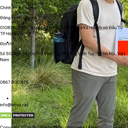
Chính sách bảo mật
Đăng ký kinh doanh
0108340562 cấp ngày 27/06/2018 bởi Sở Kế Hoạch và Đầu Tư
TP Hà Nội
Địa chỉ
Số 50, Ngõ 34/56 Phố Vĩnh Tuy, Phường Vĩnh Tuy, TP Hà Nội, Việt
Nam
0867.800.878
info@lehuy.net
Copyright 2026 @ Công ty TNHH công nghệ Lê Huy