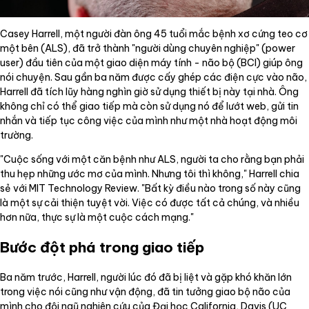
Casey Harrell, một người đàn ông 45 tuổi mắc bệnh xơ cứng teo cơ
một bên (ALS), đã trở thành "người dùng chuyên nghiệp" (power
user) đầu tiên của một giao diện máy tính - não bộ (BCI) giúp ông
nói chuyện. Sau gần ba năm được cấy ghép các điện cực vào não,
Harrell đã tích lũy hàng nghìn giờ sử dụng thiết bị này tại nhà. Ông
không chỉ có thể giao tiếp mà còn sử dụng nó để lướt web, gửi tin
nhắn và tiếp tục công việc của mình như một nhà hoạt động môi
trường.
"Cuộc sống với một căn bệnh như ALS, người ta cho rằng bạn phải
thu hẹp những ước mơ của mình. Nhưng tôi thì không," Harrell chia
sẻ với MIT Technology Review. "Bất kỳ điều nào trong số này cũng
là một sự cải thiện tuyệt vời. Việc có được tất cả chúng, và nhiều
hơn nữa, thực sự là một cuộc cách mạng."
Bước đột phá trong giao tiếp
Ba năm trước, Harrell, người lúc đó đã bị liệt và gặp khó khăn lớn
trong việc nói cũng như vận động, đã tin tưởng giao bộ não của
mình cho đội ngũ nghiên cứu của Đại học California, Davis (UC