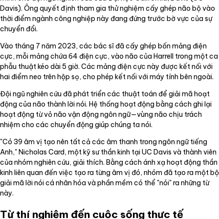
Davis). Ông quyết định tham gia thử nghiệm cấy ghép não bộ vào
thời điểm ngành công nghiệp này đang đứng trước bờ vực của sự
chuyển đổi.
Vào tháng 7 năm 2023, các bác sĩ đã cấy ghép bốn mảng điện
cực, mỗi mảng chứa 64 điện cực, vào não của Harrell trong một ca
phẫu thuật kéo dài 5 giờ. Các mảng điện cực này được kết nối với
hai điểm neo trên hộp sọ, cho phép kết nối với máy tính bên ngoài.
Đội ngũ nghiên cứu đã phát triển các thuật toán để giải mã hoạt
động của não thành lời nói. Hệ thống hoạt động bằng cách ghi lại
hoạt động từ vỏ não vận động ngôn ngữ—vùng não chịu trách
nhiệm cho các chuyển động giúp chúng ta nói.
"Có 39 âm vị tạo nên tất cả các âm thanh trong ngôn ngữ tiếng
Anh," Nicholas Card, một kỹ sư thần kinh tại UC Davis và thành viên
của nhóm nghiên cứu, giải thích. Bằng cách ánh xạ hoạt động thần
kinh liên quan đến việc tạo ra từng âm vị đó, nhóm đã tạo ra một bộ
giải mã lời nói cá nhân hóa và phần mềm có thể "nói" ra những từ
này.
Từ thí nghiệm đến cuộc sống thực tế