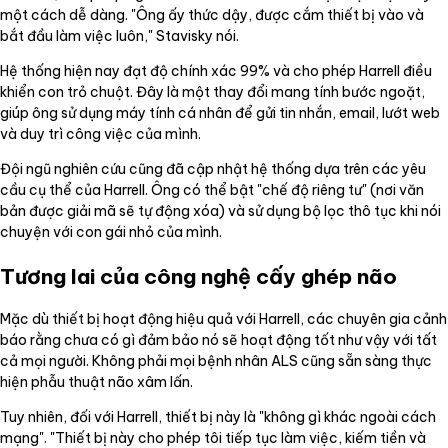
một cách dễ dàng. "Ông ấy thức dậy, được cắm thiết bị vào và
bắt đầu làm việc luôn," Stavisky nói.
Hệ thống hiện nay đạt độ chính xác 99% và cho phép Harrell điều
khiển con trỏ chuột. Đây là một thay đổi mang tính bước ngoặt,
giúp ông sử dụng máy tính cá nhân để gửi tin nhắn, email, lướt web
và duy trì công việc của mình.
Đội ngũ nghiên cứu cũng đã cập nhật hệ thống dựa trên các yêu
cầu cụ thể của Harrell. Ông có thể bật "chế độ riêng tư" (nơi văn
bản được giải mã sẽ tự động xóa) và sử dụng bộ lọc thô tục khi nói
chuyện với con gái nhỏ của mình.
Tương lai của công nghệ cấy ghép não
Mặc dù thiết bị hoạt động hiệu quả với Harrell, các chuyên gia cảnh
báo rằng chưa có gì đảm bảo nó sẽ hoạt động tốt như vậy với tất
cả mọi người. Không phải mọi bệnh nhân ALS cũng sẵn sàng thực
hiện phẫu thuật não xâm lấn.
Tuy nhiên, đối với Harrell, thiết bị này là "không gì khác ngoài cách
mạng". "Thiết bị này cho phép tôi tiếp tục làm việc, kiếm tiền và