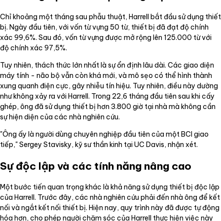
Chỉ khoảng một tháng sau phẫu thuật, Harrell bắt đầu sử dụng thiết
bị. Ngày đầu tiên, với vốn từ vựng 50 từ, thiết bị đã đạt độ chính
xác 99,6%. Sau đó, vốn từ vựng được mở rộng lên 125.000 từ với
độ chính xác 97,5%.
Tuy nhiên, thách thức lớn nhất là sự ổn định lâu dài. Các giao diện
máy tính - não bộ vẫn còn khá mới, và mô sẹo có thể hình thành
xung quanh điện cực, gây nhiễu tín hiệu. Tuy nhiên, điều này dường
như không xảy ra với Harrell. Trong 22,6 tháng đầu tiên sau khi cấy
ghép, ông đã sử dụng thiết bị hơn 3.800 giờ tại nhà mà không cần
sự hiện diện của các nhà nghiên cứu.
"Ông ấy là người dùng chuyên nghiệp đầu tiên của một BCI giao
tiếp," Sergey Stavisky, kỹ sư thần kinh tại UC Davis, nhận xét.
Sự độc lập và các tính năng nâng cao
Một bước tiến quan trọng khác là khả năng sử dụng thiết bị độc lập
của Harrell. Trước đây, các nhà nghiên cứu phải đến nhà ông để kết
nối và ngắt kết nối thiết bị. Hiện nay, quy trình này đã được tự động
hóa hơn, cho phép người chăm sóc của Harrell thực hiện việc này