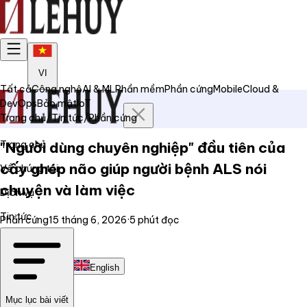
VI
Tất cả
Công nghệ
AI & ML
Phần mềm
Phần cứng
Mobile
Cloud &
DevOps
Bảo mật
IoT
Trang chủ
/
Tin tức
/
Phần cứng
Trang chủ
"Người dùng chuyên nghiệp" đầu tiên của
cấy ghép não giúp người bệnh ALS nói
Về chúng tôi
chuyện và làm việc
Dịch vụ
Tin tức
Phần cứng
15 tháng 6, 2026
·
5
phút đọc
Liên hệ
Tiếng Việt
English
Mục lục bài viết