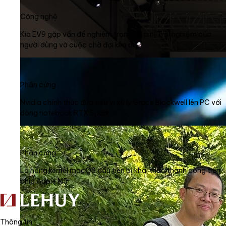
Công nghệ
Kia EV9 gặp vấn đề nghiêm trọng về pin: Trải nghiệm của
người dùng và cuộc chờ đợi kéo dài
Phần cứng
Nvidia chính thức đưa siêu vi xử lý Grace Blackwell lên PC với
dòng notebook RTX Spark
Phần cứng
Lỗ hổng kernel macOS đầu tiên bị khai thác thành công trên
chip Apple M5
Thông tin