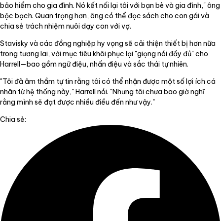
bảo hiểm cho gia đình. Nó kết nối lại tôi với bạn bè và gia đình," ông
bộc bạch. Quan trọng hơn, ông có thể đọc sách cho con gái và
chia sẻ trách nhiệm nuôi dạy con với vợ.
Stavisky và các đồng nghiệp hy vọng sẽ cải thiện thiết bị hơn nữa
trong tương lai, với mục tiêu khôi phục lại "giọng nói đầy đủ" cho
Harrell—bao gồm ngữ điệu, nhấn điệu và sắc thái tự nhiên.
"Tôi đã âm thầm tự tin rằng tôi có thể nhận được một số lợi ích cá
nhân từ hệ thống này," Harrell nói. "Nhưng tôi chưa bao giờ nghĩ
rằng mình sẽ đạt được nhiều điều đến như vậy."
Chia sẻ: