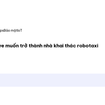
Ops
Bảo mật
IoT
ye muốn trở thành nhà khai thác robotaxi