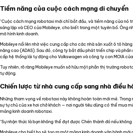
Tiềm năng của cuộc cách mạng di chuyển
“Cuộc cách mạng robotaxi mới chỉ bắt đầu, và tiềm năng của nó tro
sáng lập và CEO của Mobileye, cho biết trong một tuyên bố. Ông 
mô hình kinh doanh.
Mobileye nổi lên nhờ việc cung cấp cho các nhà sản xuất ô tô hàng t
nâng cao (ADAS). Sau đó, công ty bắt đầu phát triển chip và phần 
cấp hệ thống lái tự động cho Volkswagen và công ty con MOIA của
Tuy nhiên, rõ ràng Mobileye muốn sở hữu một phần thị trường robota
tự động.
Chiến lược từ nhà cung cấp sang nhà điều h
Những tham vọng về robotaxi này không hoàn toàn mới mẻ. Trong m
sự tự chủ của xe hơi chở khách — nơi người tiêu dùng có thể mua m
mảng kinh doanh robotaxi.
“Sự nhận thức là bạn không thể đạt được Chén thánh đó nếu không 
Mobileye cho biết họ sẽ tạo ra một mảng kinh doanh vận hành mới c