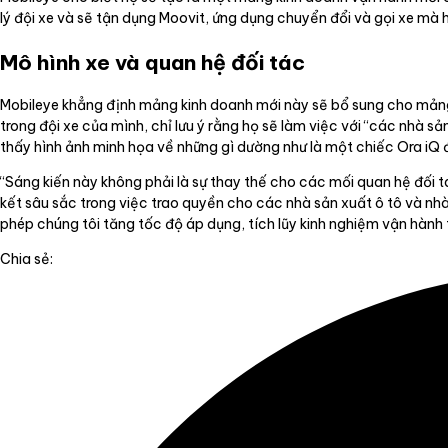
lý đội xe và sẽ tận dụng Moovit, ứng dụng chuyển đổi và gọi xe mà h
Mô hình xe và quan hệ đối tác
Mobileye khẳng định mảng kinh doanh mới này sẽ bổ sung cho mảng 
trong đội xe của mình, chỉ lưu ý rằng họ sẽ làm việc với “các nhà 
thấy hình ảnh minh họa về những gì dường như là một chiếc Ora iQ 
“Sáng kiến này không phải là sự thay thế cho các mối quan hệ đối 
kết sâu sắc trong việc trao quyền cho các nhà sản xuất ô tô và nhà
phép chúng tôi tăng tốc độ áp dụng, tích lũy kinh nghiệm vận hành 
Chia sẻ: