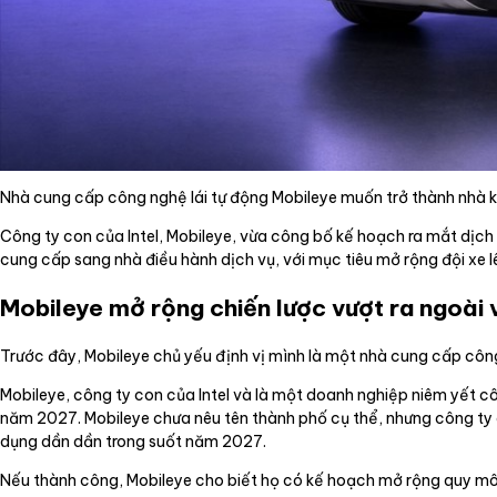
Nhà cung cấp công nghệ lái tự động Mobileye muốn trở thành nhà k
Công ty con của Intel, Mobileye, vừa công bố kế hoạch ra mắt dịch 
cung cấp sang nhà điều hành dịch vụ, với mục tiêu mở rộng đội xe 
Mobileye mở rộng chiến lược vượt ra ngoài 
Trước đây, Mobileye chủ yếu định vị mình là một nhà cung cấp công
Mobileye, công ty con của Intel và là một doanh nghiệp niêm yết c
năm 2027. Mobileye chưa nêu tên thành phố cụ thể, nhưng công ty c
dụng dần dần trong suốt năm 2027.
Nếu thành công, Mobileye cho biết họ có kế hoạch mở rộng quy mô 