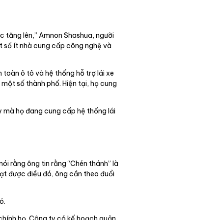
ục tăng lên,” Amnon Shashua, người
t số ít nhà cung cấp công nghệ và
 toàn ô tô và hệ thống hỗ trợ lái xe
 một số thành phố. Hiện tại, họ cung
ty mà họ đang cung cấp hệ thống lái
 rằng ông tin rằng “Chén thánh” là
đạt được điều đó, ông cần theo đuổi
ó.
 chính họ. Công ty có kế hoạch quản