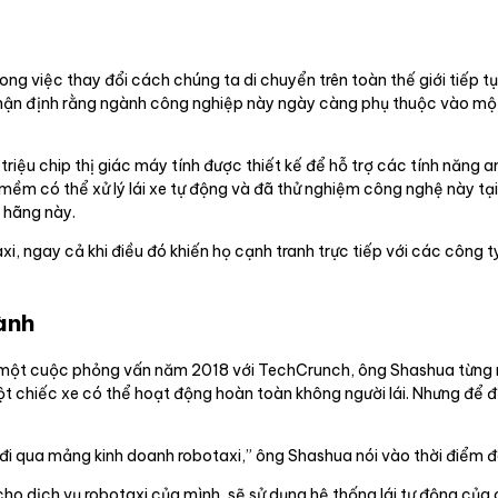
ng việc thay đổi cách chúng ta di chuyển trên toàn thế giới tiếp t
nhận định rằng ngành công nghiệp này ngày càng phụ thuộc vào mộ
riệu chip thị giác máy tính được thiết kế để hỗ trợ các tính năng an
mềm có thể xử lý lái xe tự động và đã thử nghiệm công nghệ này tại
 hãng này.
xi, ngay cả khi điều đó khiến họ cạnh tranh trực tiếp với các công 
ành
ột cuộc phỏng vấn năm 2018 với TechCrunch, ông Shashua từng nói
ột chiếc xe có thể hoạt động hoàn toàn không người lái. Nhưng để 
đi qua mảng kinh doanh robotaxi,” ông Shashua nói vào thời điểm đ
ho dịch vụ robotaxi của mình, sẽ sử dụng hệ thống lái tự động của