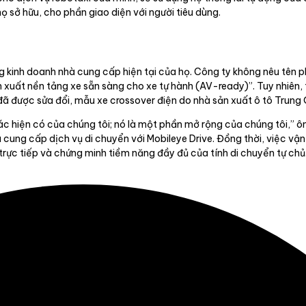
ọ sở hữu, cho phần giao diện với người tiêu dùng.
kinh doanh nhà cung cấp hiện tại của họ. Công ty không nêu tên p
sản xuất nền tảng xe sẵn sàng cho xe tự hành (AV-ready)”. Tuy nhiên
đã được sửa đổi, mẫu xe crossover điện do nhà sản xuất ô tô Trung
tác hiện có của chúng tôi; nó là một phần mở rộng của chúng tôi,” 
 cung cấp dịch vụ di chuyển với Mobileye Drive. Đồng thời, việc vậ
trực tiếp và chứng minh tiềm năng đầy đủ của tính di chuyển tự chủ