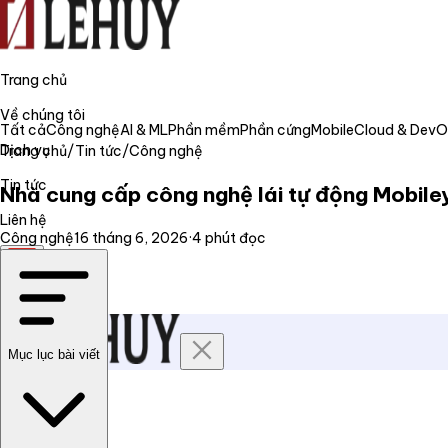
Trang chủ
Về chúng tôi
Tất cả
Công nghệ
AI & ML
Phần mềm
Phần cứng
Mobile
Cloud & Dev
Dịch vụ
Trang chủ
/
Tin tức
/
Công nghệ
Tin tức
Nhà cung cấp công nghệ lái tự động Mobile
Liên hệ
Công nghệ
16 tháng 6, 2026
·
4
phút đọc
VI
Mục lục bài viết
Trang chủ
Về chúng tôi