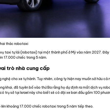
hai thác robotaxi
vụ taxi tự lái (robotaxi) tại một thành phố ở Mỹ vào năm 2027. Đây 
lên 17.000 chiếc trong 5 năm.
vai trò nhà cung cấp
 nghệ cho xe tự hành. Tuy nhiên, công ty hiện nay muốn sở hữu cả 
ông khai, đã tuyên bố vào thứ Ba rằng họ dự định ra mắt dịch vụ ro
ó trụ sở tại Israel này cho biết sẽ có đội xe ban đầu gồm 100 phươ
lên khoảng 17.000 chiếc robotaxi trong 5 năm tiếp theo.