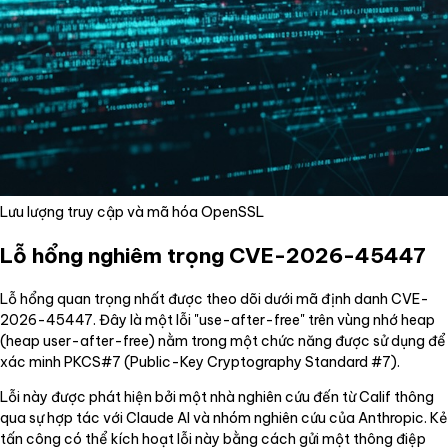
Lưu lượng truy cập và mã hóa OpenSSL
Lỗ hổng nghiêm trọng CVE-2026-45447
Lỗ hổng quan trọng nhất được theo dõi dưới mã định danh CVE-
2026-45447. Đây là một lỗi "use-after-free" trên vùng nhớ heap
(heap user-after-free) nằm trong một chức năng được sử dụng để
xác minh PKCS#7 (Public-Key Cryptography Standard #7).
Lỗi này được phát hiện bởi một nhà nghiên cứu đến từ Calif thông
qua sự hợp tác với Claude AI và nhóm nghiên cứu của Anthropic. Kẻ
tấn công có thể kích hoạt lỗi này bằng cách gửi một thông điệp