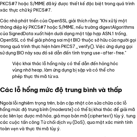
PKCS#7 hoặc S/MIME đã ký được thiết kế đặc biệt trong quá trình
xác thực chữ ký PKCS#7.
Các nhà phát triển của OpenSSL giải thích rằng: "Khi xử lý một
thông điệp ký PKCS#7 hoặc S/MIME, nếu trường digestAlgorithms
của SignedData xuất hiện dưới dạng một tập hợp ASN.1 trống,
OpenSSL có thể giải phóng sai một BIO thuộc sở hữu của người gọi
trong quá trình thực hiện hàm PKCS7_verify(). Việc ứng dụng gọi
sử dụng BIO này sau đó sẽ dẫn đến tình trạng use-after-free."
Việc khai thác lỗ hổng này có thể dẫn đến hỏng hóc
vùng nhớ heap, làm ứng dụng bị sập và có thể cho
phép thực thi mã từ xa.
Các lỗ hổng mức độ trung bình và thấp
Ngoài lỗi nghiêm trọng trên, bản cập nhật còn sửa chữa các lỗ
hổng mức độ trung bình (moderate) có thể bị khai thác để giải mã
các liên lạc được mã hóa, giả mạo bản mã (ciphertext) tùy ý, tung
các cuộc tấn công Từ chối dịch vụ (DoS), qua mặt xác minh tính
toàn vẹn và thực thi mã tùy ý.