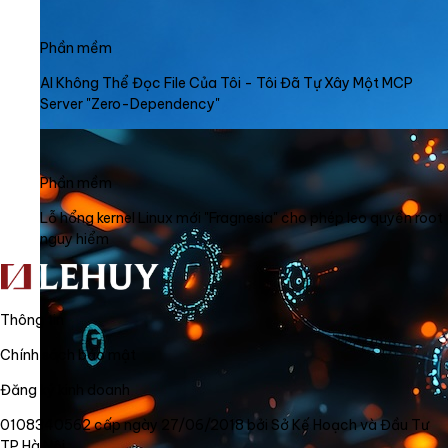
Phần mềm
AI Không Thể Đọc File Của Tôi - Tôi Đã Tự Xây Một MCP
Server "Zero-Dependency"
Phần mềm
Lỗ hổng kernel Linux mới "Fragnesia" cho phép leo quyền root
nguy hiểm
Thông tin
Chính sách bảo mật
Đăng ký kinh doanh
0108340562 cấp ngày 27/06/2018 bởi Sở Kế Hoạch và Đầu Tư
TP Hà Nội