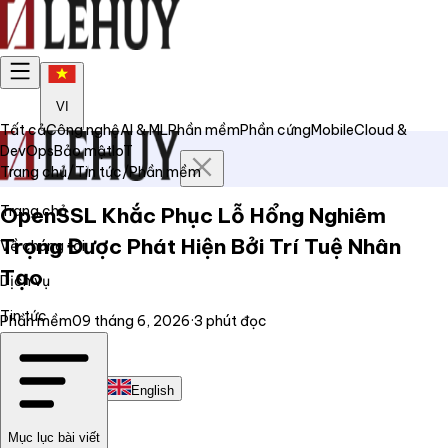
VI
Tất cả
Công nghệ
AI & ML
Phần mềm
Phần cứng
Mobile
Cloud &
DevOps
Bảo mật
IoT
Trang chủ
/
Tin tức
/
Phần mềm
Trang chủ
OpenSSL Khắc Phục Lỗ Hổng Nghiêm
Trọng Được Phát Hiện Bởi Trí Tuệ Nhân
Về chúng tôi
Tạo
Dịch vụ
Tin tức
Phần mềm
09 tháng 6, 2026
·
3
phút đọc
Liên hệ
Tiếng Việt
English
Mục lục bài viết