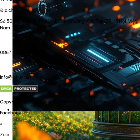
Địa chỉ
Số 50, Ngõ 34/56 Phố Vĩnh Tuy, Phường Vĩnh Tuy, TP Hà Nội, Việt
Nam
0867.800.878
info@lehuy.net
Copyright 2026 @ Công ty TNHH công nghệ Lê Huy
Facebook
Zalo