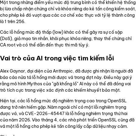
Một trong những điểm yếu mức độ trung bình có thể khiến hệ thống
bị lừa chấp nhận chứng chỉ và khóa riêng do kẻ tấn công kiểm soát,
cho phép kẻ đó vượt qua các cơ chế xác thực với tỷ lệ thành công
là 1 trên 256.
Các lỗ hổng mức độ thấp (low) khác có thể gây ra sự cố sập
(DoS), giả mạo tin nhắn, khôi phục khóa riêng, thay thế chứng chỉ
CA root và có thể dẫn đến thực thi mã tùy ý.
Vai trò của AI trong việc tìm kiếm lỗi
Alex Gaynor, đại diện của Anthropic, đã được ghi nhận là người đã
báo cáo nửa tá lỗ hổng mới được vá trong đợt này. Điều này gợi ý
rằng mô hình Mythos của "gã khổng lồ" AI này có thể đã đóng vai
trò tích cực trong việc xác định các khiếm khuyết bảo mật.
Hiện tại, các lỗ hổng mức độ nghiêm trọng cao trong OpenSSL
đang trở nên hiếm gặp. Năm ngoái chỉ có một lỗi nghiêm trọng
được vá, và CVE-2026-45447 là lỗ hổng nghiêm trọng thứ hai
của năm 2026. Vào tháng 4, các nhà phát triển OpenSSL cũng đã
vá một lỗ hổng cho phép kẻ tấn công lấy cắp dữ liệu nhạy cảm.