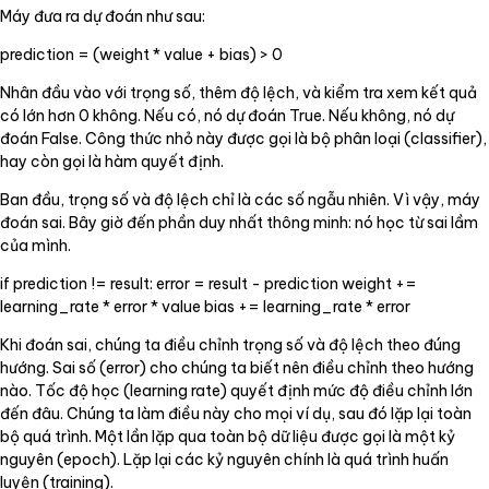
Máy đưa ra dự đoán như sau:
prediction = (weight * value + bias) > 0
Nhân đầu vào với trọng số, thêm độ lệch, và kiểm tra xem kết quả
có lớn hơn 0 không. Nếu có, nó dự đoán True. Nếu không, nó dự
đoán False. Công thức nhỏ này được gọi là bộ phân loại (classifier),
hay còn gọi là hàm quyết định.
Ban đầu, trọng số và độ lệch chỉ là các số ngẫu nhiên. Vì vậy, máy
đoán sai. Bây giờ đến phần duy nhất thông minh: nó học từ sai lầm
của mình.
if prediction != result: error = result - prediction weight +=
learning_rate * error * value bias += learning_rate * error
Khi đoán sai, chúng ta điều chỉnh trọng số và độ lệch theo đúng
hướng. Sai số (error) cho chúng ta biết nên điều chỉnh theo hướng
nào. Tốc độ học (learning rate) quyết định mức độ điều chỉnh lớn
đến đâu. Chúng ta làm điều này cho mọi ví dụ, sau đó lặp lại toàn
bộ quá trình. Một lần lặp qua toàn bộ dữ liệu được gọi là một kỷ
nguyên (epoch). Lặp lại các kỷ nguyên chính là quá trình huấn
luyện (training).