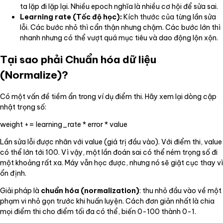
ta lặp đi lặp lại. Nhiều epoch nghĩa là nhiều cơ hội để sửa sai.
Learning rate (Tốc độ học):
Kích thước của từng lần sửa
lỗi. Các bước nhỏ thì cẩn thận nhưng chậm. Các bước lớn thì
nhanh nhưng có thể vượt quá mục tiêu và dao động lộn xộn.
Tại sao phải Chuẩn hóa dữ liệu
(Normalize)?
Có một vấn đề tiềm ẩn trong ví dụ điểm thi. Hãy xem lại dòng cập
nhật trọng số:
weight += learning_rate * error * value
Lần sửa lỗi được nhân với value (giá trị đầu vào). Với điểm thi, value
có thể lớn tới 100. Vì vậy, một lần đoán sai có thể ném trọng số đi
một khoảng rất xa. Máy vẫn học được, nhưng nó sẽ giật cục thay vì
ổn định.
Giải pháp là
chuẩn hóa (normalization)
: thu nhỏ đầu vào về một
phạm vi nhỏ gọn trước khi huấn luyện. Cách đơn giản nhất là chia
mọi điểm thi cho điểm tối đa có thể, biến 0-100 thành 0-1.