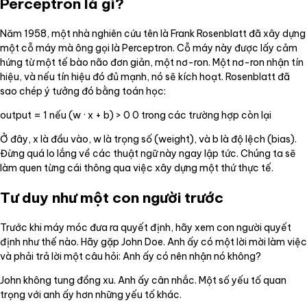
Perceptron là gì?
Năm 1958, một nhà nghiên cứu tên là Frank Rosenblatt đã xây dựng
một cỗ máy mà ông gọi là Perceptron. Cỗ máy này được lấy cảm
hứng từ một tế bào não đơn giản, một nơ-ron. Một nơ-ron nhận tín
hiệu, và nếu tín hiệu đó đủ mạnh, nó sẽ kích hoạt. Rosenblatt đã
sao chép ý tưởng đó bằng toán học:
output = 1 nếu (w · x + b) > 0 0 trong các trường hợp còn lại
Ở đây, x là đầu vào, w là trọng số (weight), và b là độ lệch (bias).
Đừng quá lo lắng về các thuật ngữ này ngay lập tức. Chúng ta sẽ
làm quen từng cái thông qua việc xây dựng một thứ thực tế.
Tư duy như một con người trước
Trước khi máy móc đưa ra quyết định, hãy xem con người quyết
định như thế nào. Hãy gặp John Doe. Anh ấy có một lời mời làm việc
và phải trả lời một câu hỏi: Anh ấy có nên nhận nó không?
John không tung đồng xu. Anh ấy cân nhắc. Một số yếu tố quan
trọng với anh ấy hơn những yếu tố khác.