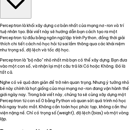
Perceptron là khối xây dựng cơ bản nhất của mạng nơ-ron và trí
tuệ nhân tạo. Bài viết này sẽ hướng dẫn bạn cách tạo ra một
Perceptron từ đầu bằng ngôn ngữ lập trình Python, đồng thời giải
thích chi tiết cách nó học hỏi từ sai lầm thông qua các khái niệm
như trọng số, độ lệch và tốc độ học.
Perceptron là "bộ não" nhỏ nhất mà bạn có thể xây dựng. Bạn đưa
vào một con số, và nhận lại một câu trả lời Có hoặc Không. Đó là
tất cả.
Nghe có vẻ quá đơn giản để trở nên quan trọng. Nhưng ý tưởng nhỏ
bé này chính là hạt giống của mọi mạng nơ-ron đang vận hành thế
giới ngày nay. Trong bài viết này, chúng ta sẽ cùng xây dựng một
Perceptron từ con số 0 bằng Python và quan sát quá trình nó học
hỏi ngay trước mắt. Không cần toán học phức tạp, không cần thư
viện nặng nề. Chỉ có trọng số (weight), độ lệch (bias) và một vòng
lặp.