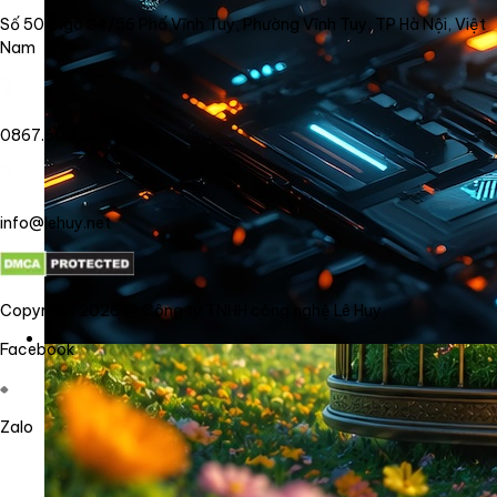
Số 50, Ngõ 34/56 Phố Vĩnh Tuy, Phường Vĩnh Tuy, TP Hà Nội, Việt
Nam
0867.800.878
info@lehuy.net
Copyright 2026 @ Công ty TNHH công nghệ Lê Huy
Facebook
Zalo