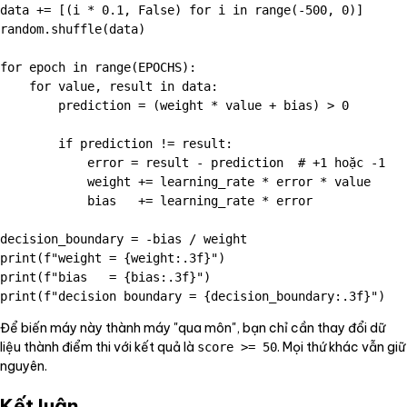
data += [(i * 0.1, False) for i in range(-500, 0)]

random.shuffle(data)

for epoch in range(EPOCHS):

    for value, result in data:

        prediction = (weight * value + bias) > 0

        if prediction != result:

            error = result - prediction  # +1 hoặc -1

            weight += learning_rate * error * value

            bias   += learning_rate * error

decision_boundary = -bias / weight

print(f"weight = {weight:.3f}")

print(f"bias   = {bias:.3f}")

Để biến máy này thành máy "qua môn", bạn chỉ cần thay đổi dữ
liệu thành điểm thi với kết quả là
. Mọi thứ khác vẫn giữ
score >= 50
nguyên.
Kết luận