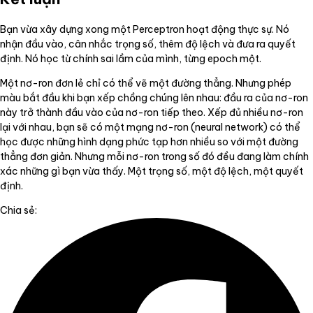
Bạn vừa xây dựng xong một Perceptron hoạt động thực sự. Nó
nhận đầu vào, cân nhắc trọng số, thêm độ lệch và đưa ra quyết
định. Nó học từ chính sai lầm của mình, từng epoch một.
Một nơ-ron đơn lẻ chỉ có thể vẽ một đường thẳng. Nhưng phép
màu bắt đầu khi bạn xếp chồng chúng lên nhau: đầu ra của nơ-ron
này trở thành đầu vào của nơ-ron tiếp theo. Xếp đủ nhiều nơ-ron
lại với nhau, bạn sẽ có một mạng nơ-ron (neural network) có thể
học được những hình dạng phức tạp hơn nhiều so với một đường
thẳng đơn giản. Nhưng mỗi nơ-ron trong số đó đều đang làm chính
xác những gì bạn vừa thấy. Một trọng số, một độ lệch, một quyết
định.
Chia sẻ: