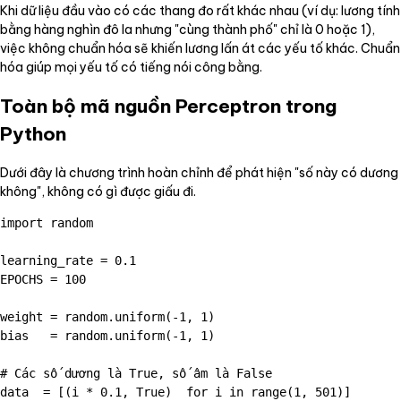
Khi dữ liệu đầu vào có các thang đo rất khác nhau (ví dụ: lương tính
bằng hàng nghìn đô la nhưng "cùng thành phố" chỉ là 0 hoặc 1),
việc không chuẩn hóa sẽ khiến lương lấn át các yếu tố khác. Chuẩn
hóa giúp mọi yếu tố có tiếng nói công bằng.
Toàn bộ mã nguồn Perceptron trong
Python
Dưới đây là chương trình hoàn chỉnh để phát hiện "số này có dương
không", không có gì được giấu đi.
import random

learning_rate = 0.1

EPOCHS = 100

weight = random.uniform(-1, 1)

bias   = random.uniform(-1, 1)

# Các số dương là True, số âm là False

data  = [(i * 0.1, True)  for i in range(1, 501)]
