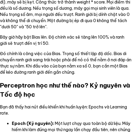
đi), máy sẽ bị kẹt. Công thức trở thành weight * score. Mọi điểm thi
đều là số dương. Nếu trọng số dương, máy gọi mọi sinh viên là qua.
Nếu trọng số âm, mọi người đều trượt. Ranh giới bị dính chặt vào 0
và không thể di chuyển. Một đường bị ép đi qua 0 không thể tách
"dưới 50" và "50 trở lên".
Bây giờ hãy bật Bias lên. Độ chính xác sẽ tăng lên 100% và ranh
giới sẽ trượt đến vị trí 50.
Đó chính là công việc của Bias. Trọng số thiết lập độ dốc. Bias di
chuyển ranh giới sang trái hoặc phải để nó có thể nằm ở nơi đáp án
thực sự nằm. Khi đầu vào của bạn nằm xa số 0, bạn cần một Bias
để kéo đường ranh giới đến gần chúng.
Perceptron học như thế nào? Kỷ nguyên và
Tốc độ học
Bạn đã thấy hai nút điều khiển khi huấn luyện: Epochs và Learning
rate.
Epoch (Kỷ nguyên):
Một lượt chạy qua toàn bộ dữ liệu. Máy
hiếm khi làm đúng mọi thứ ngay lần chạy đầu tiên, nên chúng