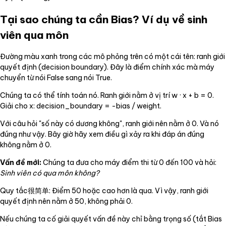
Tại sao chúng ta cần Bias? Ví dụ về sinh
viên qua môn
Đường màu xanh trong các mô phỏng trên có một cái tên: ranh giới
quyết định (decision boundary). Đây là điểm chính xác mà máy
chuyển từ nói False sang nói True.
Chúng ta có thể tính toán nó. Ranh giới nằm ở vị trí w · x + b = 0.
Giải cho x: decision_boundary = -bias / weight.
Với câu hỏi "số này có dương không", ranh giới nên nằm ở 0. Và nó
đúng như vậy. Bây giờ hãy xem điều gì xảy ra khi đáp án đúng
không nằm ở 0.
Vấn đề mới:
Chúng ta đưa cho máy điểm thi từ 0 đến 100 và hỏi:
Sinh viên có qua môn không?
Quy tắc很简单: Điểm 50 hoặc cao hơn là qua. Vì vậy, ranh giới
quyết định nên nằm ở 50, không phải 0.
Nếu chúng ta cố giải quyết vấn đề này chỉ bằng trọng số (tắt Bias