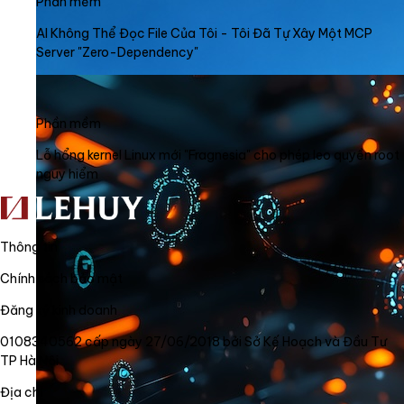
Phần mềm
AI Không Thể Đọc File Của Tôi - Tôi Đã Tự Xây Một MCP
Server "Zero-Dependency"
Phần mềm
Lỗ hổng kernel Linux mới "Fragnesia" cho phép leo quyền root
nguy hiểm
Thông tin
Chính sách bảo mật
Đăng ký kinh doanh
0108340562 cấp ngày 27/06/2018 bởi Sở Kế Hoạch và Đầu Tư
TP Hà Nội
Địa chỉ