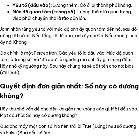
Yếu tố (đầu vào):
Lương thêm, Có ở lại thành phố không.
Mức độ quan tâm (trọng số):
Lương thêm là quan trọng,
việc phải chuyển nhà là rào cản lớn.
John nhân từng yếu tố với mức độ anh ấy quan tâm đến nó, sau đó
cộng tất cả lại. Nếu tổng số đủ cao, anh ấy nói Có. Nếu không, anh
ấy nói Không.
Đó chính là một Perceptron. Các yếu tố là đầu vào. Mức độ quan
tâm là trọng số. Và "đủ cao" là ngưỡng mà anh ấy giữ trong đầu.
Hãy nhớ kỹ ngưỡng này. Sau này chúng ta sẽ đặt tên cho nó: bias
(độ lệch).
Quyết định đơn giản nhất: Số này có dương
không?
Hãy thu nhỏ vấn đề cho đến khi gần như không còn gì. Một đầu vào.
Một câu hỏi: Số này có dương không?
Đưa cho máy một con số. Nó nên trả lời True (Đúng) nếu số dương
và False (Sai) nếu số âm.