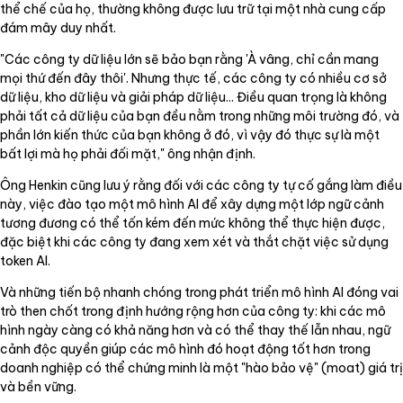
thể chế của họ, thường không được lưu trữ tại một nhà cung cấp
đám mây duy nhất.
"Các công ty dữ liệu lớn sẽ bảo bạn rằng 'À vâng, chỉ cần mang
mọi thứ đến đây thôi'. Nhưng thực tế, các công ty có nhiều cơ sở
dữ liệu, kho dữ liệu và giải pháp dữ liệu... Điều quan trọng là không
phải tất cả dữ liệu của bạn đều nằm trong những môi trường đó, và
phần lớn kiến thức của bạn không ở đó, vì vậy đó thực sự là một
bất lợi mà họ phải đối mặt," ông nhận định.
Ông Henkin cũng lưu ý rằng đối với các công ty tự cố gắng làm điều
này, việc đào tạo một mô hình AI để xây dựng một lớp ngữ cảnh
tương đương có thể tốn kém đến mức không thể thực hiện được,
đặc biệt khi các công ty đang xem xét và thắt chặt việc sử dụng
token AI.
Và những tiến bộ nhanh chóng trong phát triển mô hình AI đóng vai
trò then chốt trong định hướng rộng hơn của công ty: khi các mô
hình ngày càng có khả năng hơn và có thể thay thế lẫn nhau, ngữ
cảnh độc quyền giúp các mô hình đó hoạt động tốt hơn trong
doanh nghiệp có thể chứng minh là một "hào bảo vệ" (moat) giá trị
và bền vững.