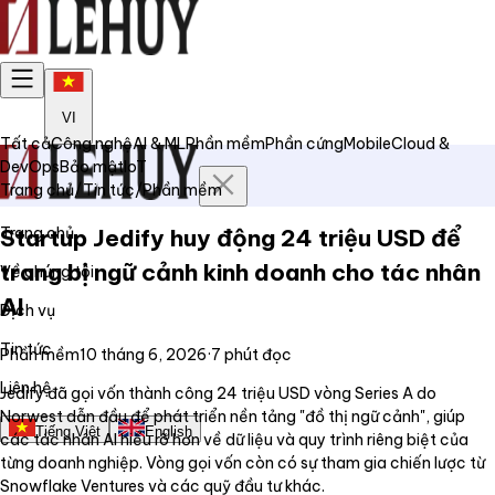
VI
Tất cả
Công nghệ
AI & ML
Phần mềm
Phần cứng
Mobile
Cloud &
DevOps
Bảo mật
IoT
Trang chủ
/
Tin tức
/
Phần mềm
Trang chủ
Startup Jedify huy động 24 triệu USD để
trang bị ngữ cảnh kinh doanh cho tác nhân
Về chúng tôi
AI
Dịch vụ
Tin tức
Phần mềm
10 tháng 6, 2026
·
7
phút đọc
Liên hệ
Jedify đã gọi vốn thành công 24 triệu USD vòng Series A do
Norwest dẫn đầu để phát triển nền tảng "đồ thị ngữ cảnh", giúp
Tiếng Việt
English
các tác nhân AI hiểu rõ hơn về dữ liệu và quy trình riêng biệt của
từng doanh nghiệp. Vòng gọi vốn còn có sự tham gia chiến lược từ
Snowflake Ventures và các quỹ đầu tư khác.