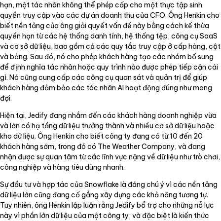
hạn, một tác nhân không thể phép cấp cho một thực tập sinh
quyền truy cập vào các dự án doanh thu của CFO. Ông Henkin cho
biết nền tảng của ông giải quyết vấn đề này bằng cách kế thừa
quyền hạn từ các hệ thống danh tính, hệ thống tệp, công cụ SaaS
và cơ sở dữ liệu, bao gồm cả các quy tắc truy cập ở cấp hàng, cột
và bảng. Sau đó, nó cho phép khách hàng tạo các nhóm bổ sung
để định nghĩa tác nhân hoặc quy trình nào được phép tiếp cận cái
gì. Nó cũng cung cấp các công cụ quan sát và quản trị để giúp
khách hàng đảm bảo các tác nhân AI hoạt động đúng như mong
đợi.
Hiện tại, Jedify đang nhắm đến các khách hàng doanh nghiệp vừa
và lớn có hạ tầng dữ liệu trưởng thành và nhiều cơ sở dữ liệu hoặc
kho dữ liệu. Ông Henkin cho biết công ty đang có từ 10 đến 20
khách hàng sớm, trong đó có The Weather Company, và đang
nhận được sự quan tâm từ các lĩnh vực nặng về dữ liệu như trò chơi,
công nghiệp và hàng tiêu dùng nhanh.
Sự đầu tư và hợp tác của Snowflake là đáng chú ý vì các nền tảng
dữ liệu lớn cũng đang cố gắng xây dựng các khả năng tương tự.
Tuy nhiên, ông Henkin lập luận rằng Jedify bổ trợ cho những nỗ lực
này vì phần lớn dữ liệu của một công ty, và đặc biệt là kiến thức