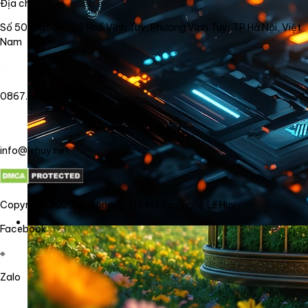
Địa chỉ
Số 50, Ngõ 34/56 Phố Vĩnh Tuy, Phường Vĩnh Tuy, TP Hà Nội, Việt
Nam
0867.800.878
info@lehuy.net
Copyright 2026 @ Công ty TNHH công nghệ Lê Huy
Facebook
Zalo