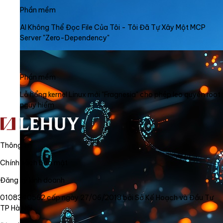
Phần mềm
AI Không Thể Đọc File Của Tôi - Tôi Đã Tự Xây Một MCP
Server "Zero-Dependency"
Phần mềm
Lỗ hổng kernel Linux mới "Fragnesia" cho phép leo quyền root
nguy hiểm
Thông tin
Chính sách bảo mật
Đăng ký kinh doanh
0108340562 cấp ngày 27/06/2018 bởi Sở Kế Hoạch và Đầu Tư
TP Hà Nội