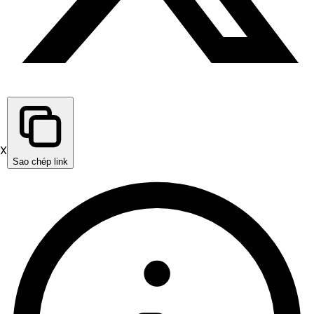
X
Sao chép link