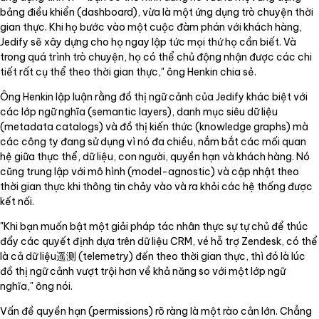
bảng điều khiển (dashboard), vừa là một ứng dụng trò chuyện thời
gian thực. Khi họ bước vào một cuộc đàm phán với khách hàng,
Jedify sẽ xây dựng cho họ ngay lập tức mọi thứ họ cần biết. Và
trong quá trình trò chuyện, họ có thể chủ động nhận được các chi
tiết rất cụ thể theo thời gian thực," ông Henkin chia sẻ.
Ông Henkin lập luận rằng đồ thị ngữ cảnh của Jedify khác biệt với
các lớp ngữ nghĩa (semantic layers), danh mục siêu dữ liệu
(metadata catalogs) và đồ thị kiến thức (knowledge graphs) mà
các công ty đang sử dụng vì nó đa chiều, nắm bắt các mối quan
hệ giữa thực thể, dữ liệu, con người, quyền hạn và khách hàng. Nó
cũng trung lập với mô hình (model-agnostic) và cập nhật theo
thời gian thực khi thông tin chảy vào và ra khỏi các hệ thống được
kết nối.
"Khi bạn muốn bật một giải pháp tác nhân thực sự tự chủ để thúc
đẩy các quyết định dựa trên dữ liệu CRM, vé hỗ trợ Zendesk, có thể
là cả dữ liệu遥测 (telemetry) đến theo thời gian thực, thì đó là lúc
đồ thị ngữ cảnh vượt trội hơn về khả năng so với một lớp ngữ
nghĩa," ông nói.
Vấn đề quyền hạn (permissions) rõ ràng là một rào cản lớn. Chẳng