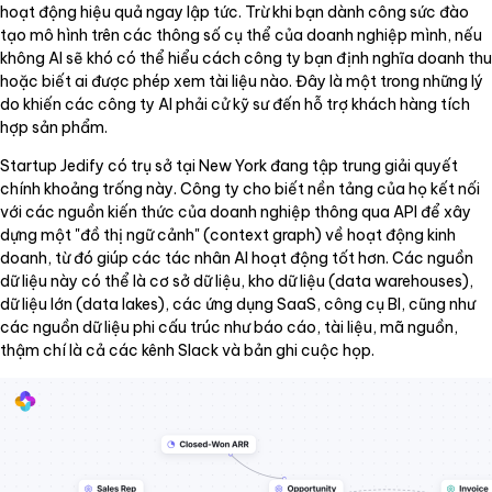
hoạt động hiệu quả ngay lập tức. Trừ khi bạn dành công sức đào
tạo mô hình trên các thông số cụ thể của doanh nghiệp mình, nếu
không AI sẽ khó có thể hiểu cách công ty bạn định nghĩa doanh thu
hoặc biết ai được phép xem tài liệu nào. Đây là một trong những lý
do khiến các công ty AI phải cử kỹ sư đến hỗ trợ khách hàng tích
hợp sản phẩm.
Startup Jedify có trụ sở tại New York đang tập trung giải quyết
chính khoảng trống này. Công ty cho biết nền tảng của họ kết nối
với các nguồn kiến thức của doanh nghiệp thông qua API để xây
dựng một "đồ thị ngữ cảnh" (context graph) về hoạt động kinh
doanh, từ đó giúp các tác nhân AI hoạt động tốt hơn. Các nguồn
dữ liệu này có thể là cơ sở dữ liệu, kho dữ liệu (data warehouses),
dữ liệu lớn (data lakes), các ứng dụng SaaS, công cụ BI, cũng như
các nguồn dữ liệu phi cấu trúc như báo cáo, tài liệu, mã nguồn,
thậm chí là cả các kênh Slack và bản ghi cuộc họp.