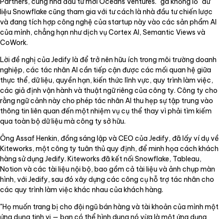
Partners, cùng nhà đầu tư mới Oceans Ventures. "gã khổng lồ" dữ
liệu Snowflake cũng tham gia với tư cách là nhà đầu tư chiến lược
và đang tích hợp công nghệ của startup này vào các sản phẩm AI
của mình, chẳng hạn như dịch vụ Cortex AI, Semantic Views và
CoWork.
Lời đề nghị của Jedify là để trở nên hữu ích trong môi trường doanh
nghiệp, các tác nhân AI cần tiếp cận được các mối quan hệ giữa
thực thể, dữ liệu, quyền hạn, kiến thức lĩnh vực, quy trình làm việc,
các giả định vận hành và thuật ngữ riêng của công ty. Công ty cho
rằng ngữ cảnh này cho phép tác nhân AI thu hẹp sự tập trung vào
thông tin liên quan đến một nhiệm vụ cụ thể thay vì phải tìm kiếm
qua toàn bộ dữ liệu mà công ty sở hữu.
Ông Assaf Henkin, đồng sáng lập và CEO của Jedify, đã lấy ví dụ về
Kiteworks, một công ty tuân thủ quy định, để minh họa cách khách
hàng sử dụng Jedify. Kiteworks đã kết nối Snowflake, Tableau,
Notion và các tài liệu nội bộ, bao gồm cả tài liệu và ảnh chụp màn
hình, với Jedify, sau đó xây dựng các công cụ hỗ trợ tác nhân cho
các quy trình làm việc khác nhau của khách hàng.
"Họ muốn trang bị cho đội ngũ bán hàng và tài khoản của mình một
ứng dụng tinh vi — bạn có thể hình dung nó vừa là một ứng dụng