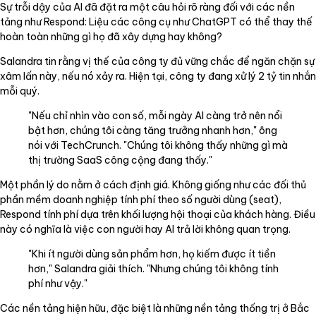
Sự trỗi dậy của AI đã đặt ra một câu hỏi rõ ràng đối với các nền
tảng như Respond: Liệu các công cụ như ChatGPT có thể thay thế
hoàn toàn những gì họ đã xây dựng hay không?
Salandra tin rằng vị thế của công ty đủ vững chắc để ngăn chặn sự
xâm lấn này, nếu nó xảy ra. Hiện tại, công ty đang xử lý 2 tỷ tin nhắn
mỗi quý.
"Nếu chỉ nhìn vào con số, mỗi ngày AI càng trở nên nổi
bật hơn, chúng tôi càng tăng trưởng nhanh hơn," ông
nói với TechCrunch. "Chúng tôi không thấy những gì mà
thị trường SaaS công cộng đang thấy."
Một phần lý do nằm ở cách định giá. Không giống như các đối thủ
phần mềm doanh nghiệp tính phí theo số người dùng (seat),
Respond tính phí dựa trên khối lượng hội thoại của khách hàng. Điều
này có nghĩa là việc con người hay AI trả lời không quan trọng.
"Khi ít người dùng sản phẩm hơn, họ kiếm được ít tiền
hơn," Salandra giải thích. "Nhưng chúng tôi không tính
phí như vậy."
Các nền tảng hiện hữu, đặc biệt là những nền tảng thống trị ở Bắc