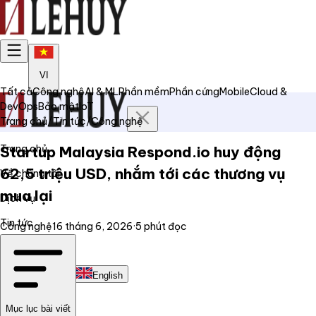
VI
Tất cả
Công nghệ
AI & ML
Phần mềm
Phần cứng
Mobile
Cloud &
DevOps
Bảo mật
IoT
Trang chủ
/
Tin tức
/
Công nghệ
Trang chủ
Startup Malaysia Respond.io huy động
62,5 triệu USD, nhắm tới các thương vụ
Về chúng tôi
mua lại
Dịch vụ
Tin tức
Công nghệ
16 tháng 6, 2026
·
5
phút đọc
Liên hệ
Tiếng Việt
English
Mục lục bài viết