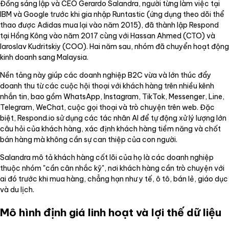
Đồng sáng lập và CEO Gerardo Salandra, người từng làm việc tại
IBM và Google trước khi gia nhập Runtastic (ứng dụng theo dõi thể
thao được Adidas mua lại vào năm 2015), đã thành lập Respond
tại Hồng Kông vào năm 2017 cùng với Hassan Ahmed (CTO) và
Iaroslav Kudritskiy (COO). Hai năm sau, nhóm đã chuyển hoạt động
kinh doanh sang Malaysia.
Nền tảng này giúp các doanh nghiệp B2C vừa và lớn thúc đẩy
doanh thu từ các cuộc hội thoại với khách hàng trên nhiều kênh
nhắn tin, bao gồm WhatsApp, Instagram, TikTok, Messenger, Line,
Telegram, WeChat, cuộc gọi thoại và trò chuyện trên web. Đặc
biệt, Respond.io sử dụng các tác nhân AI để tự động xử lý lượng lớn
câu hỏi của khách hàng, xác định khách hàng tiềm năng và chốt
bán hàng mà không cần sự can thiệp của con người.
Salandra mô tả khách hàng cốt lõi của họ là các doanh nghiệp
thuộc nhóm "cần cân nhắc kỹ", nơi khách hàng cần trò chuyện với
ai đó trước khi mua hàng, chẳng hạn như y tế, ô tô, bán lẻ, giáo dục
và du lịch.
Mô hình định giá linh hoạt và lợi thế dữ liệu