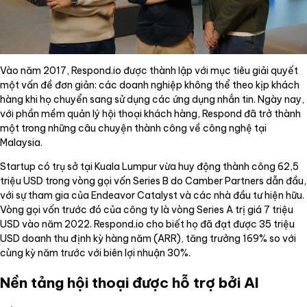
Vào năm 2017, Respond.io được thành lập với mục tiêu giải quyết
một vấn đề đơn giản: các doanh nghiệp không thể theo kịp khách
hàng khi họ chuyển sang sử dụng các ứng dụng nhắn tin. Ngày nay,
với phần mềm quản lý hội thoại khách hàng, Respond đã trở thành
một trong những câu chuyện thành công về công nghệ tại
Malaysia.
Startup có trụ sở tại Kuala Lumpur vừa huy động thành công 62,5
triệu USD trong vòng gọi vốn Series B do Camber Partners dẫn đầu,
với sự tham gia của Endeavor Catalyst và các nhà đầu tư hiện hữu.
Vòng gọi vốn trước đó của công ty là vòng Series A trị giá 7 triệu
USD vào năm 2022. Respond.io cho biết họ đã đạt được 35 triệu
USD doanh thu định kỳ hàng năm (ARR), tăng trưởng 169% so với
cùng kỳ năm trước với biên lợi nhuận 30%.
Nền tảng hội thoại được hỗ trợ bởi AI