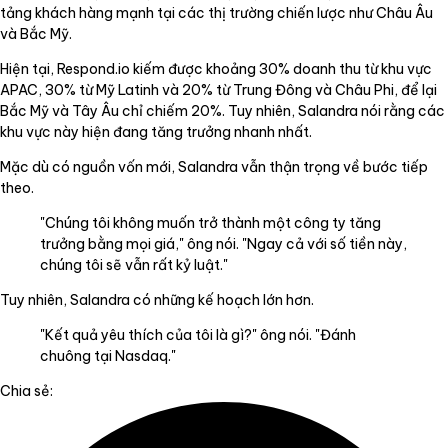
tảng khách hàng mạnh tại các thị trường chiến lược như Châu Âu
và Bắc Mỹ.
Hiện tại, Respond.io kiếm được khoảng 30% doanh thu từ khu vực
APAC, 30% từ Mỹ Latinh và 20% từ Trung Đông và Châu Phi, để lại
Bắc Mỹ và Tây Âu chỉ chiếm 20%. Tuy nhiên, Salandra nói rằng các
khu vực này hiện đang tăng trưởng nhanh nhất.
Mặc dù có nguồn vốn mới, Salandra vẫn thận trọng về bước tiếp
theo.
"Chúng tôi không muốn trở thành một công ty tăng
trưởng bằng mọi giá," ông nói. "Ngay cả với số tiền này,
chúng tôi sẽ vẫn rất kỷ luật."
Tuy nhiên, Salandra có những kế hoạch lớn hơn.
"Kết quả yêu thích của tôi là gì?" ông nói. "Đánh
chuông tại Nasdaq."
Chia sẻ: