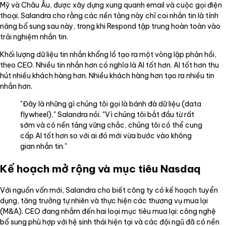
Mỹ và Châu Âu, được xây dựng xung quanh email và cuộc gọi điện
thoại. Salandra cho rằng các nền tảng này chỉ coi nhắn tin là tính
năng bổ sung sau này, trong khi Respond tập trung hoàn toàn vào
trải nghiệm nhắn tin.
Khối lượng dữ liệu tin nhắn khổng lồ tạo ra một vòng lặp phản hồi,
theo CEO. Nhiều tin nhắn hơn có nghĩa là AI tốt hơn. AI tốt hơn thu
hút nhiều khách hàng hơn. Nhiều khách hàng hơn tạo ra nhiều tin
nhắn hơn.
"Đây là những gì chúng tôi gọi là bánh đà dữ liệu (data
flywheel)," Salandra nói. "Vì chúng tôi bắt đầu từ rất
sớm và có nền tảng vững chắc, chúng tôi có thể cung
cấp AI tốt hơn so với ai đó mới vừa bước vào không
gian nhắn tin."
Kế hoạch mở rộng và mục tiêu Nasdaq
Với nguồn vốn mới, Salandra cho biết công ty có kế hoạch tuyển
dụng, tăng trưởng tự nhiên và thực hiện các thương vụ mua lại
(M&A). CEO đang nhắm đến hai loại mục tiêu mua lại: công nghệ
bổ sung phù hợp với hệ sinh thái hiện tại và các đội ngũ đã có nền