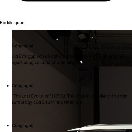
Bài liên quan
Công nghệ
Kia EV9 gặp vấn đề nghiêm trọng về pin: Trải nghiệm của
người dùng và cuộc chờ đợi kéo dài
Công nghệ
"The Last Evolution" (1932): Tiểu thuyết kinh điển tiên đoán
sự trỗi dậy của Siêu trí tuệ Nhân tạo
Công nghệ