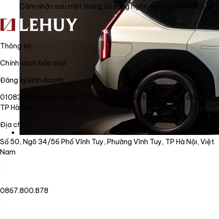
Cảm nhận sau một tháng sử dụng ngôn ngữ lập trình Clojure
Thông tin
Chính sách bảo mật
Đăng ký kinh doanh
0108340562 cấp ngày 27/06/2018 bởi Sở Kế Hoạch và Đầu Tư
TP Hà Nội
Địa chỉ
Số 50, Ngõ 34/56 Phố Vĩnh Tuy, Phường Vĩnh Tuy, TP Hà Nội, Việt
Nam
0867.800.878