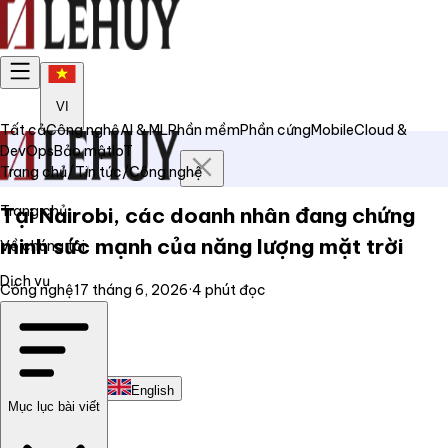
VI
Tất cả
Công nghệ
AI & ML
Phần mềm
Phần cứng
Mobile
Cloud &
DevOps
Bảo mật
IoT
Trang chủ
/
Tin tức
/
Công nghệ
Trang chủ
Tại Nairobi, các doanh nhân đang chứng
minh sức mạnh của năng lượng mặt trời
Về chúng tôi
Dịch vụ
Công nghệ
17 tháng 6, 2026
·
4
phút đọc
Tin tức
Liên hệ
Tiếng Việt
English
Mục lục bài viết