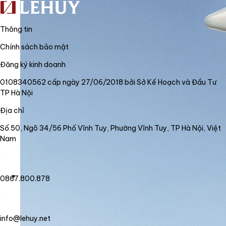
Thông tin
Chính sách bảo mật
Đăng ký kinh doanh
0108340562 cấp ngày 27/06/2018 bởi Sở Kế Hoạch và Đầu Tư
TP Hà Nội
Địa chỉ
Số 50, Ngõ 34/56 Phố Vĩnh Tuy, Phường Vĩnh Tuy, TP Hà Nội, Việt
Nam
0867.800.878
info@lehuy.net