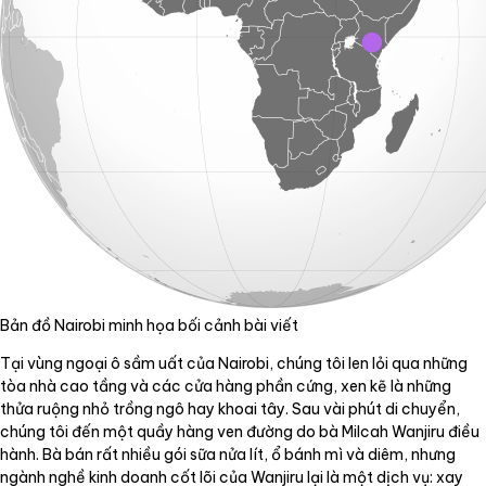
Bản đồ Nairobi minh họa bối cảnh bài viết
Tại vùng ngoại ô sầm uất của Nairobi, chúng tôi len lỏi qua những
tòa nhà cao tầng và các cửa hàng phần cứng, xen kẽ là những
thửa ruộng nhỏ trồng ngô hay khoai tây. Sau vài phút di chuyển,
chúng tôi đến một quầy hàng ven đường do bà Milcah Wanjiru điều
hành. Bà bán rất nhiều gói sữa nửa lít, ổ bánh mì và diêm, nhưng
ngành nghề kinh doanh cốt lõi của Wanjiru lại là một dịch vụ: xay