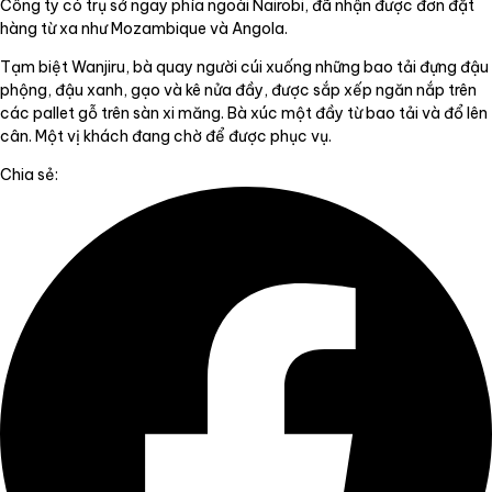
Công ty có trụ sở ngay phía ngoài Nairobi, đã nhận được đơn đặt
hàng từ xa như Mozambique và Angola.
Tạm biệt Wanjiru, bà quay người cúi xuống những bao tải đựng đậu
phộng, đậu xanh, gạo và kê nửa đầy, được sắp xếp ngăn nắp trên
các pallet gỗ trên sàn xi măng. Bà xúc một đầy từ bao tải và đổ lên
cân. Một vị khách đang chờ để được phục vụ.
Chia sẻ: