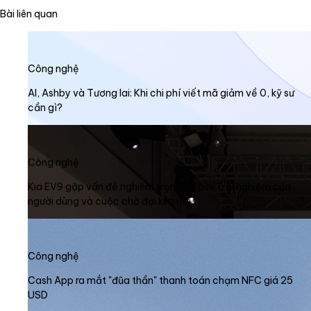
Bài liên quan
Công nghệ
AI, Ashby và Tương lai: Khi chi phí viết mã giảm về 0, kỹ sư
cần gì?
Công nghệ
Kia EV9 gặp vấn đề nghiêm trọng về pin: Trải nghiệm của
người dùng và cuộc chờ đợi kéo dài
Công nghệ
Cash App ra mắt "đũa thần" thanh toán chạm NFC giá 25
USD