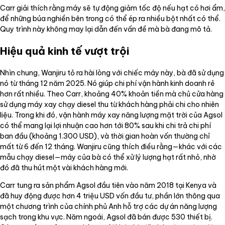
Carr giải thích rằng máy sẽ tự động giảm tốc độ nếu hạt có hơi ẩm,
để những búa nghiền bên trong có thể ép ra nhiều bột nhất có thể.
Quy trình này không may lại dẫn đến vấn đề mà bà đang mô tả.
Hiệu quả kinh tế vượt trội
Nhìn chung, Wanjiru tỏ ra hài lòng với chiếc máy này, bà đã sử dụng
nó từ tháng 12 năm 2025. Nó giúp chi phí vận hành kinh doanh rẻ
hơn rất nhiều. Theo Carr, khoảng 40% khoản tiền mà chủ cửa hàng
sử dụng máy xay chạy diesel thu từ khách hàng phải chi cho nhiên
liệu. Trong khi đó, vận hành máy xay năng lượng mặt trời của Agsol
có thể mang lại lợi nhuận cao hơn tới 80% sau khi chi trả chi phí
ban đầu (khoảng 1.300 USD), và thời gian hoàn vốn thường chỉ
mất từ 6 đến 12 tháng. Wanjiru cũng thích điều rằng—khác với các
mẫu chạy diesel—máy của bà có thể xử lý lượng hạt rất nhỏ, nhờ
đó đã thu hút một vài khách hàng mới.
Carr tung ra sản phẩm Agsol đầu tiên vào năm 2018 tại Kenya và
đã huy động được hơn 4 triệu USD vốn đầu tư, phần lớn thông qua
một chương trình của chính phủ Anh hỗ trợ các dự án năng lượng
sạch trong khu vực. Năm ngoái, Agsol đã bán được 530 thiết bị.