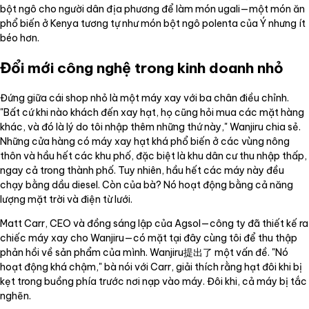
bột ngô cho người dân địa phương để làm món ugali—một món ăn
phổ biến ở Kenya tương tự như món bột ngô polenta của Ý nhưng ít
béo hơn.
Đổi mới công nghệ trong kinh doanh nhỏ
Đứng giữa cái shop nhỏ là một máy xay với ba chân điều chỉnh.
"Bất cứ khi nào khách đến xay hạt, họ cũng hỏi mua các mặt hàng
khác, và đó là lý do tôi nhập thêm những thứ này," Wanjiru chia sẻ.
Những cửa hàng có máy xay hạt khá phổ biến ở các vùng nông
thôn và hầu hết các khu phố, đặc biệt là khu dân cư thu nhập thấp,
ngay cả trong thành phố. Tuy nhiên, hầu hết các máy này đều
chạy bằng dầu diesel. Còn của bà? Nó hoạt động bằng cả năng
lượng mặt trời và điện từ lưới.
Matt Carr, CEO và đồng sáng lập của Agsol—công ty đã thiết kế ra
chiếc máy xay cho Wanjiru—có mặt tại đây cùng tôi để thu thập
phản hồi về sản phẩm của mình. Wanjiru提出了 một vấn đề. "Nó
hoạt động khá chậm," bà nói với Carr, giải thích rằng hạt đôi khi bị
kẹt trong buồng phía trước nơi nạp vào máy. Đôi khi, cả máy bị tắc
nghẽn.