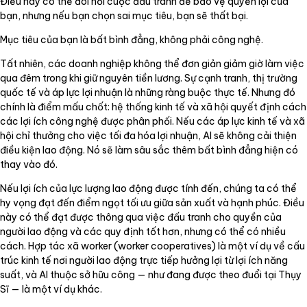
Điều này có thể đòi hỏi cuộc đấu tranh để bảo vệ quyền lợi của
bạn, nhưng nếu bạn chọn sai mục tiêu, bạn sẽ thất bại.
Mục tiêu của bạn là bất bình đẳng, không phải công nghệ.
Tất nhiên, các doanh nghiệp không thể đơn giản giảm giờ làm việc
qua đêm trong khi giữ nguyên tiền lương. Sự cạnh tranh, thị trường
quốc tế và áp lực lợi nhuận là những ràng buộc thực tế. Nhưng đó
chính là điểm mấu chốt: hệ thống kinh tế và xã hội quyết định cách
các lợi ích công nghệ được phân phối. Nếu các áp lực kinh tế và xã
hội chỉ thưởng cho việc tối đa hóa lợi nhuận, AI sẽ không cải thiện
điều kiện lao động. Nó sẽ làm sâu sắc thêm bất bình đẳng hiện có
thay vào đó.
Nếu lợi ích của lực lượng lao động được tính đến, chúng ta có thể
hy vọng đạt đến điểm ngọt tối ưu giữa sản xuất và hạnh phúc. Điều
này có thể đạt được thông qua việc đấu tranh cho quyền của
người lao động và các quy định tốt hơn, nhưng có thể có nhiều
cách. Hợp tác xã worker (worker cooperatives) là một ví dụ về cấu
trúc kinh tế nơi người lao động trực tiếp hưởng lợi từ lợi ích năng
suất, và AI thuộc sở hữu công — như đang được theo đuổi tại Thụy
Sĩ — là một ví dụ khác.