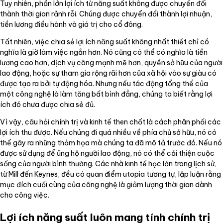
Tuy nhiên, phần lớn lợi ích từ năng suất không được chuyển đổi
thành thời gian rảnh rỗi. Chúng được chuyển đổi thành lợi nhuận,
tiền lương điều hành và giá trị cho cổ đông.
Tất nhiên, việc chia sẻ lợi ích năng suất không nhất thiết chỉ có
nghĩa là giờ làm việc ngắn hơn. Nó cũng có thể có nghĩa là tiền
lương cao hơn, dịch vụ công mạnh mẽ hơn, quyền sở hữu của người
lao động, hoặc sự tham gia rộng rãi hơn của xã hội vào sự giàu có
được tạo ra bởi tự động hóa. Nhưng nếu tác động tổng thể của
một công nghệ là làm tăng bất bình đẳng, chúng ta biết rằng lợi
ích đó chưa được chia sẻ đủ.
Vì vậy, câu hỏi chính trị và kinh tế then chốt là cách phân phối các
lợi ích thu được. Nếu chúng đi quá nhiều về phía chủ sở hữu, nó có
thể gây ra những thảm họa mà chúng ta đã mô tả trước đó. Nếu nó
được sử dụng để ủng hộ người lao động, nó có thể cải thiện cuộc
sống của người bình thường. Các nhà kinh tế học lớn trong lịch sử,
từ Mill đến Keynes, đều có quan điểm utopia tương tự, lập luận rằng
mục đích cuối cùng của công nghệ là giảm lượng thời gian dành
cho công việc.
Lợi ích năng suất luôn mang tính chính trị