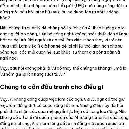
đề xuất như thu nhập cơ bản phổ quát (UBI) cuối cùng cũng đặt ra
cùng một câu hỏi: ai sở hữu sự giàu có được tạo ra bởi tự động
hóa?
Nếu chúng ta quản lý để phân phối lợi ích của AI theo hướng có lợi
cho người lao động, tiến bộ công nghệ không nhất thiết dẫn đến sự
bất an đại trà. Mọi người sẽ có thể làm việc ít hơn thay vì trở nên
thừa thãi. Làm việc ít giờ hơn sẽ để lại nhiều thời gian hơn cho sự
sáng tạo, các mối quan hệ, sức khỏe, sự tham gia công dân và
nghỉ ngơi.
Vậy, câu hỏi không phải là "AI có thay thế chúng ta không?", mà là:
"Ai nắm giữ lợi ích năng suất từ AI?"
Chúng ta cần đấu tranh cho điều gì
Vậy, AI không đang cướp việc làm của bạn. Với AI, bạn có thể giữ
việc làm đồng thời có cuộc sống tốt hơn. Nhưng điều này đòi hỏi
phải thừa nhận các quan hệ quyền lực hiện có trong lao động. Nếu
không có cơ chế để quản lý lợi ích của AI hướng tới lợi ích của cộng
đồng nói chung, AI sẽ làm tăng bất bình đẳng một cách drastical.