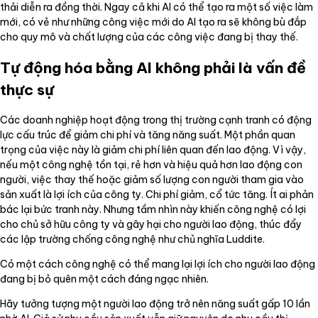
thải diễn ra đồng thời. Ngay cả khi AI có thể tạo ra một số việc làm
mới, có vẻ như những công việc mới do AI tạo ra sẽ không bù đắp
cho quy mô và chất lượng của các công việc đang bị thay thế.
Tự động hóa bằng AI không phải là vấn đề
thực sự
Các doanh nghiệp hoạt động trong thị trường cạnh tranh có động
lực cấu trúc để giảm chi phí và tăng năng suất. Một phần quan
trọng của việc này là giảm chi phí liên quan đến lao động. Vì vậy,
nếu một công nghệ tồn tại, rẻ hơn và hiệu quả hơn lao động con
người, việc thay thế hoặc giảm số lượng con người tham gia vào
sản xuất là lợi ích của công ty. Chi phí giảm, cổ tức tăng. Ít ai phản
bác lại bức tranh này. Nhưng tầm nhìn này khiến công nghệ có lợi
cho chủ sở hữu công ty và gây hại cho người lao động, thúc đẩy
các lập trường chống công nghệ như chủ nghĩa Luddite.
Có một cách công nghệ có thể mang lại lợi ích cho người lao động
đang bị bỏ quên một cách đáng ngạc nhiên.
Hãy tưởng tượng một người lao động trở nên năng suất gấp 10 lần