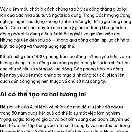
Vậy điểm mấu chốt là cách chúng ta xử lý sự căng thẳng giữa lợi
ích của các nhà đầu tư và người lao động. Trong Cách mạng Công
nghiệp, người lao động không tự nhiên hưởng lợi từ sự gia tăng năng
suất. Các chủ nhà máy trở nên cực kỳ giàu có trong khi người lao
động phải chịu đựng điều kiện khắc nghiệt và giờ làm việc dài.
Những cải tiến đến sau đó — thông qua công đoàn, áp lực chính trị,
luật lao động và thương lượng tập thể.
Kể từ những năm 1980, phong trào lao động trở nên yếu hơn, và xu
hướng chung là tác động của công nghệ mang lại lợi ích nhiều hơn
cho chủ sở hữu so với người lao động. Các phong trào lao động
hiện nay yếu đến mức chúng ta mặc định rằng tất cả lợi ích liên
quan đến công nghệ nên thuộc về chủ sở hữu công ty.
AI có thể tạo ra hai tương lai
Nếu lợi ích của AI bị lệch về phía các nhà đầu tư (như đã xảy ra
trong 50 năm qua), kết quả có thể là sự mất việc làm nghiêm
trọng, sự gia tăng vô gia cư và bất bình đẳng cực đoan. Quyền lực
kinh tế có thể tập trung vào một số ít công ty và nhà đầu tư, trong
khi phần lớn dân số đối mặt với sự bấp bênh gia tăng. Ngay cả các