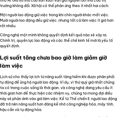
nhờ AI. Giả sử nhu cầu sản xuất vẫn giữ nguyên do nhu cầu thị
trường không đổi. Xã hội có thể phản ứng theo ít nhất hai cách:
Một người lao động giữ việc trong khi chín người khác mất việc.
Mười người lao động đều giữ việc, nhưng tất cả làm việc ít giờ hơn
rất nhiều.
Công nghệ một mình không quyết định kết quả nào sẽ xảy ra.
Chính trị, quyền lực lao động và các thể chế kinh tế mới là yếu tố
quyết định.
Lợi suất tăng chưa bao giờ làm giảm giờ
làm việc
Lịch sử cho thấy lợi ích từ năng suất tăng hiếm khi được phân phối
tự động để ủng hộ người lao động. Ví dụ, vì thứ quý giá nhất chúng
ta có trong cuộc sống là thời gian, và công nghệ đang yêu cầu ít
thời gian hơn để thực hiện các nhiệm vụ, chúng ta mong đợi điều
này sẽ phản ánh vào giờ làm việc. Kể từ Thế chiến II, người lao động
đã trở nên năng suất hơn đáng kể nhờ công nghiệp hóa, máy tính,
hậu cần và tự động hóa.