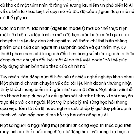
dù khó có một tầm nhìn rõ ràng về tương lai, niềm tin phổ biến là AI
về cơ bản là khác biệt vì quy mô và tốc độ của sự gián đoạn mà nó
có thể gây ra.
Các mô hình AI tác nhân (agentic models) mới có thể thực hiện
một số nhiệm vụ lập trình ở mức độ tiệm cận hoặc vượt qua các
nhà phát triển dày dạn kinh nghiệm, và thậm chí thể hiện những
phẩm chất của con người như sự phán đoán và gu thẩm mỹ. Kỹ
thuật phần mềm chỉ là ngành đầu tiên trong số nhiều ngành tri thức
đang được chuyển đổi, bởi một AI có thể viết code "có thể giúp
xây dựng phiên bản tiếp theo của chính nó".
Tuy nhiên, tác động của AI hiện hữu ở nhiều nghề nghiệp khác nhau.
Một phiên dịch viên chuyên về các tài liệu kinh doanh thường nhật
thấy khách hàng biến mất gần như sau một đêm. Một nhân viên hỗ
trợ khách hàng được yêu cầu giám sát chatbot thay vì nói chuyện
trực tiếp với con người. Một trợ lý pháp lý trẻ từng học hỏi thông
qua việc tóm tắt án lệ hoặc nghiên cứu pháp lý giờ đây phải cạnh
tranh với các cấp cao được hỗ trợ bởi các công cụ AI.
Một số người lo ngại rằng một phần lớn công việc tri thức dựa trên
máy tính có thể cuối cùng được tự động hóa, với hàng loạt vụ sa