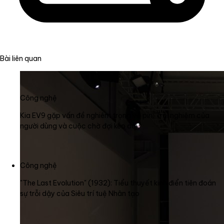
Bài liên quan
Công nghệ
Kia EV9 gặp vấn đề nghiêm trọng về pin: Trải nghiệm của
người dùng và cuộc chờ đợi kéo dài
Công nghệ
"The Last Evolution" (1932): Tiểu thuyết kinh điển tiên đoán
sự trỗi dậy của Siêu trí tuệ Nhân tạo