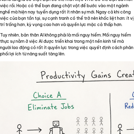
việc rồi. Hoặc có thể bạn đang chật vật để bước vào một ngành
nghề mà hiện nay tuyển dụng rất ít nhân sự mới. Ngay cả khi công
việc của bạn tồn tại, sự cạnh tranh có thể trở nên khốc liệt hơn: ít vị
trí trống hơn, kỳ vọng cao hơn và quyền lực mặc cả thấp hơn.
Tuy nhiên, bản thân AI không phải là mối nguy hiểm. Mối nguy hiểm
thực sự nằm ở việc AI được triển khai trong một nền kinh tế mà
người lao động có rất ít quyền lực trong việc quyết định cách phân
phối lợi ích từ năng suất tăng lên.