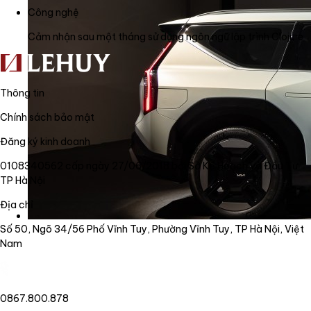
Công nghệ
Cảm nhận sau một tháng sử dụng ngôn ngữ lập trình Clojure
Thông tin
Chính sách bảo mật
Đăng ký kinh doanh
0108340562 cấp ngày 27/06/2018 bởi Sở Kế Hoạch và Đầu Tư
TP Hà Nội
Địa chỉ
Số 50, Ngõ 34/56 Phố Vĩnh Tuy, Phường Vĩnh Tuy, TP Hà Nội, Việt
Nam
0867.800.878