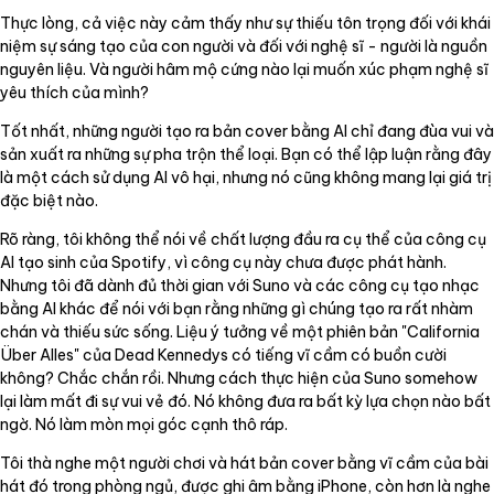
Thực lòng, cả việc này cảm thấy như sự thiếu tôn trọng đối với khái
niệm sự sáng tạo của con người và đối với nghệ sĩ - người là nguồn
nguyên liệu. Và người hâm mộ cứng nào lại muốn xúc phạm nghệ sĩ
yêu thích của mình?
Tốt nhất, những người tạo ra bản cover bằng AI chỉ đang đùa vui và
sản xuất ra những sự pha trộn thể loại. Bạn có thể lập luận rằng đây
là một cách sử dụng AI vô hại, nhưng nó cũng không mang lại giá trị
đặc biệt nào.
Rõ ràng, tôi không thể nói về chất lượng đầu ra cụ thể của công cụ
AI tạo sinh của Spotify, vì công cụ này chưa được phát hành.
Nhưng tôi đã dành đủ thời gian với Suno và các công cụ tạo nhạc
bằng AI khác để nói với bạn rằng những gì chúng tạo ra rất nhàm
chán và thiếu sức sống. Liệu ý tưởng về một phiên bản "California
Über Alles" của Dead Kennedys có tiếng vĩ cầm có buồn cười
không? Chắc chắn rồi. Nhưng cách thực hiện của Suno somehow
lại làm mất đi sự vui vẻ đó. Nó không đưa ra bất kỳ lựa chọn nào bất
ngờ. Nó làm mòn mọi góc cạnh thô ráp.
Tôi thà nghe một người chơi và hát bản cover bằng vĩ cầm của bài
hát đó trong phòng ngủ, được ghi âm bằng iPhone, còn hơn là nghe