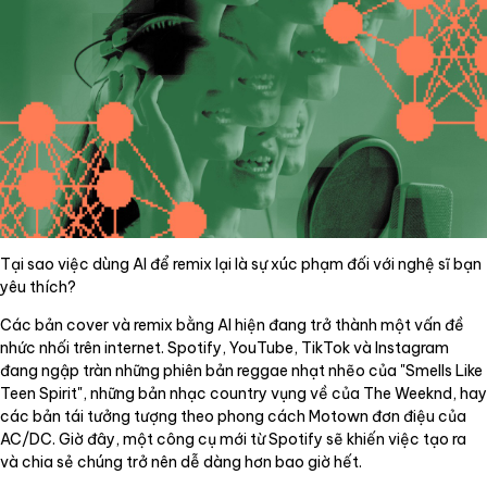
Tại sao việc dùng AI để remix lại là sự xúc phạm đối với nghệ sĩ bạn
yêu thích?
Các bản cover và remix bằng AI hiện đang trở thành một vấn đề
nhức nhối trên internet. Spotify, YouTube, TikTok và Instagram
đang ngập tràn những phiên bản reggae nhạt nhẽo của "Smells Like
Teen Spirit", những bản nhạc country vụng về của The Weeknd, hay
các bản tái tưởng tượng theo phong cách Motown đơn điệu của
AC/DC. Giờ đây, một công cụ mới từ Spotify sẽ khiến việc tạo ra
và chia sẻ chúng trở nên dễ dàng hơn bao giờ hết.