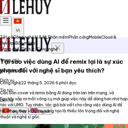
VI
Tất cả
Công nghệ
AI & ML
Phần mềm
Phần cứng
Mobile
Cloud &
DevOps
Bảo mật
IoT
Trang chủ
/
Tin tức
/
Công nghệ
Trang chủ
Tại sao việc dùng AI để remix lại là sự xúc
phạm đối với nghệ sĩ bạn yêu thích?
Về chúng tôi
Dịch vụ
Công nghệ
22 tháng 5, 2026
·
6
phút đọc
Tin tức
Các bản cover và remix bằng AI đang tràn lan trên mạng, và
Spotify sắp ra mắt công cụ mới giúp việc này dễ dàng hơn nhờ hợp
Liên hệ
tác với UMG. Tuy nhiên, tác giả bài viết cho rằng việc dùng AI để
tạo nhạc thay vì tự tay sáng tạo là thiếu tôn trọng đối với nghệ
Tiếng Việt
English
thuật và nghệ sĩ gốc.