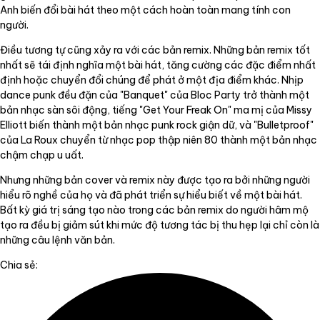
Anh biến đổi bài hát theo một cách hoàn toàn mang tính con
người.
Điều tương tự cũng xảy ra với các bản remix. Những bản remix tốt
nhất sẽ tái định nghĩa một bài hát, tăng cường các đặc điểm nhất
định hoặc chuyển đổi chúng để phát ở một địa điểm khác. Nhịp
dance punk đều đặn của "Banquet" của Bloc Party trở thành một
bản nhạc sàn sôi động, tiếng "Get Your Freak On" ma mị của Missy
Elliott biến thành một bản nhạc punk rock giận dữ, và "Bulletproof"
của La Roux chuyển từ nhạc pop thập niên 80 thành một bản nhạc
chậm chạp u uất.
Nhưng những bản cover và remix này được tạo ra bởi những người
hiểu rõ nghề của họ và đã phát triển sự hiểu biết về một bài hát.
Bất kỳ giá trị sáng tạo nào trong các bản remix do người hâm mộ
tạo ra đều bị giảm sút khi mức độ tương tác bị thu hẹp lại chỉ còn là
những câu lệnh văn bản.
Chia sẻ: