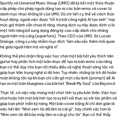
Spotify và Universal Music Group (UMG) đã ký kết một thỏa thuận
cấp phép cho phép người dùng tạo ra các bản remix và cover từ
danh mục nhạc khổng lồ của UMG. Dù chi tiết cụ thể về cách thức
hoạt động, ngoài việc được "hỗ trợ bởi công nghệ AI tạo sinh", hay
mức giá thành vẫn chưa rõ ràng, nhưng dịch vụ này được định vị là
một tính năng bổ sung dạng đăng ký cao cấp dành cho những
người hâm mộ cứng (superfans). Theo CEO của UMG, Sir Lucian
Grainge, công cụ này nhằm mục đích "làm sâu sắc thêm mối quan
hệ giữa người hâm mộ và nghệ sĩ".
Không thể phủ nhận rằng việc học chơi một bài hát yêu thích trên
guitar hay phân tích một bản nhạc để tạo ra bản remix của riêng
bạn có thể dạy cho bạn rất nhiều điều về nghệ thuật sáng tác và
giúp bạn trân trọng nghệ sĩ đó hơn. Tuy nhiên, những lợi ích đó hoàn
toàn không tồn tại khi bạn chỉ cần gõ một câu lệnh (prompt) để AI
tạo ra một bản bluegrass của bài hát "Break My Soul" của Beyoncé.
Thực tế, cả việc này mang một chút tính tự yêu bản thân. Việc học
chơi hoặc hát một bài hát tạo ra sự kết nối thực sự với tác phẩm và
giúp bạn phát triển kỹ năng. Một bản cover bằng AI chỉ đơn giản là
việc hét lên: "Nhìn xem tôi đã làm ra cái gì", hay chính xác hơn là
"Nhìn xem tôi đã bảo máy làm ra cái gì cho tôi". Bạn có thể thấy