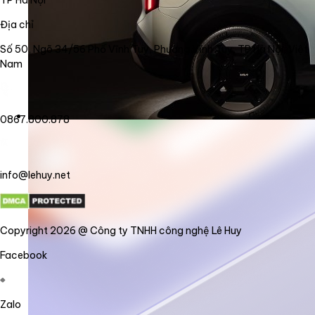
Địa chỉ
Số 50, Ngõ 34/56 Phố Vĩnh Tuy, Phường Vĩnh Tuy, TP Hà Nội, Việt
Nam
0867.800.878
info@lehuy.net
Copyright 2026 @ Công ty TNHH công nghệ Lê Huy
Facebook
Zalo