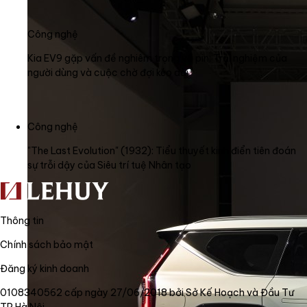
Công nghệ
Kia EV9 gặp vấn đề nghiêm trọng về pin: Trải nghiệm của
người dùng và cuộc chờ đợi kéo dài
Công nghệ
"The Last Evolution" (1932): Tiểu thuyết kinh điển tiên đoán
sự trỗi dậy của Siêu trí tuệ Nhân tạo
Thông tin
Chính sách bảo mật
Đăng ký kinh doanh
0108340562 cấp ngày 27/06/2018 bởi Sở Kế Hoạch và Đầu Tư
TP Hà Nội