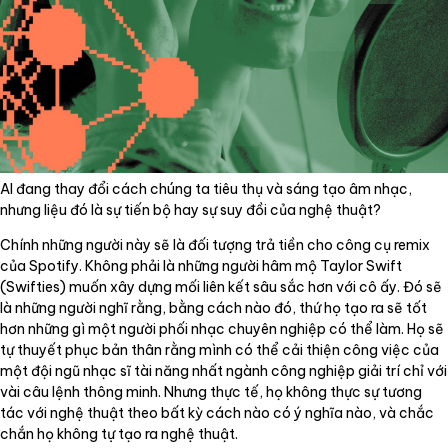
AI đang thay đổi cách chúng ta tiêu thụ và sáng tạo âm nhạc,
nhưng liệu đó là sự tiến bộ hay sự suy đồi của nghệ thuật?
Chính những người này sẽ là đối tượng trả tiền cho công cụ remix
của Spotify. Không phải là những người hâm mộ Taylor Swift
(Swifties) muốn xây dựng mối liên kết sâu sắc hơn với cô ấy. Đó sẽ
là những người nghĩ rằng, bằng cách nào đó, thứ họ tạo ra sẽ tốt
hơn những gì một người phối nhạc chuyên nghiệp có thể làm. Họ sẽ
tự thuyết phục bản thân rằng mình có thể cải thiện công việc của
một đội ngũ nhạc sĩ tài năng nhất ngành công nghiệp giải trí chỉ với
vài câu lệnh thông minh. Nhưng thực tế, họ không thực sự tương
tác với nghệ thuật theo bất kỳ cách nào có ý nghĩa nào, và chắc
chắn họ không tự tạo ra nghệ thuật.