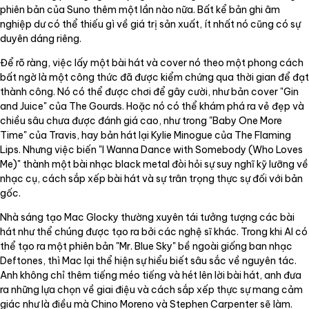
phiên bản của Suno thêm một lần nào nữa. Bất kể bản ghi âm
nghiệp dư có thể thiếu gì về giá trị sản xuất, ít nhất nó cũng có sự
duyên dáng riêng.
Để rõ ràng, việc lấy một bài hát và cover nó theo một phong cách
bất ngờ là một công thức đã được kiểm chứng qua thời gian để đạt
thành công. Nó có thể được chơi để gây cười, như bản cover "Gin
and Juice" của The Gourds. Hoặc nó có thể khám phá ra vẻ đẹp và
chiều sâu chưa được đánh giá cao, như trong "Baby One More
Time" của Travis, hay bản hát lại Kylie Minogue của The Flaming
Lips. Nhưng việc biến "I Wanna Dance with Somebody (Who Loves
Me)" thành một bài nhạc black metal đòi hỏi sự suy nghĩ kỹ lưỡng về
nhạc cụ, cách sắp xếp bài hát và sự trân trọng thực sự đối với bản
gốc.
Nhà sáng tạo Mac Glocky thường xuyên tái tưởng tượng các bài
hát như thể chúng được tạo ra bởi các nghệ sĩ khác. Trong khi AI có
thể tạo ra một phiên bản "Mr. Blue Sky" bề ngoài giống ban nhạc
Deftones, thì Mac lại thể hiện sự hiểu biết sâu sắc về nguyên tác.
Anh không chỉ thêm tiếng méo tiếng và hét lên lời bài hát, anh đưa
ra những lựa chọn về giai điệu và cách sắp xếp thực sự mang cảm
giác như là điều mà Chino Moreno và Stephen Carpenter sẽ làm.