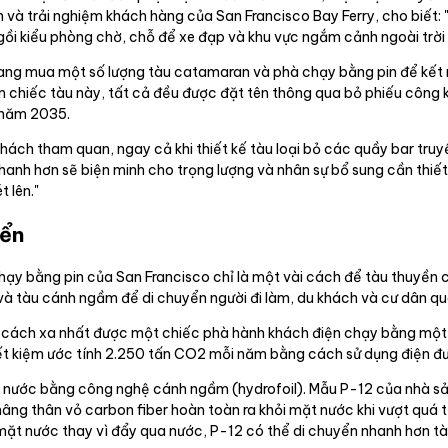
và trải nghiệm khách hàng của San Francisco Bay Ferry, cho biết: "
ngồi kiểu phòng chờ, chỗ để xe đạp và khu vực ngắm cảnh ngoài trời 
y đang mua một số lượng tàu catamaran và phà chạy bằng pin để kết
m chiếc tàu này, tất cả đều được đặt tên thông qua bỏ phiếu công k
 năm 2035.
khách tham quan, ngay cả khi thiết kế tàu loại bỏ các quầy bar tru
hanh hơn sẽ biện minh cho trọng lượng và nhân sự bổ sung cần thiết
 lên."
iển
ạy bằng pin của San Francisco chỉ là một vài cách để tàu thuyền 
ió và tàu cánh ngầm để di chuyển người đi làm, du khách và cư dân 
ng cách xa nhất được một chiếc phà hành khách điện chạy bằng một l
ết kiệm ước tính 2.250 tấn CO2 mỗi năm bằng cách sử dụng điện đượ
a nước bằng công nghệ cánh ngầm (hydrofoil). Mẫu P-12 của nhà sả
ng thân vỏ carbon fiber hoàn toàn ra khỏi mặt nước khi vượt quá tố
 mặt nước thay vì đẩy qua nước, P-12 có thể di chuyển nhanh hơn t