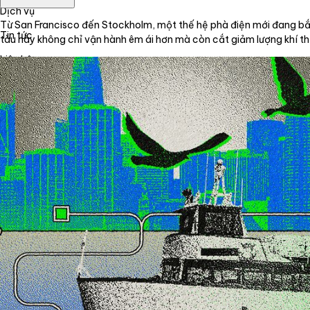
Dịch vụ
Từ San Francisco đến Stockholm, một thế hệ phà điện mới đang b
Tin tức
tàu này không chỉ vận hành êm ái hơn mà còn cắt giảm lượng khí thả
Liên hệ
Tiếng Việt
English