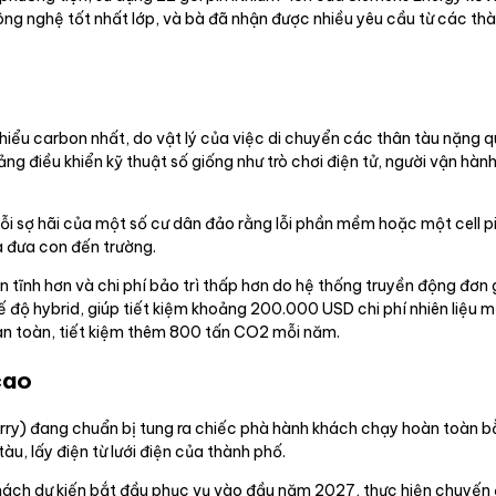
ng nghệ tốt nhất lớp, và bà đã nhận được nhiều yêu cầu từ các th
 thiểu carbon nhất, do vật lý của việc di chuyển các thân tàu nặng
ng điều khiển kỹ thuật số giống như trò chơi điện tử, người vận hàn
 nỗi sợ hãi của một số cư dân đảo rằng lỗi phần mềm hoặc một cell p
 đưa con đến trường.
ên tĩnh hơn và chi phí bảo trì thấp hơn do hệ thống truyền động đơn
 độ hybrid, giúp tiết kiệm khoảng 200.000 USD chi phí nhiên liệu 
oàn toàn, tiết kiệm thêm 800 tấn CO2 mỗi năm.
cao
rry) đang chuẩn bị tung ra chiếc phà hành khách chạy hoàn toàn bằ
u, lấy điện từ lưới điện của thành phố.
hách dự kiến bắt đầu phục vụ vào đầu năm 2027, thực hiện chuyến đi