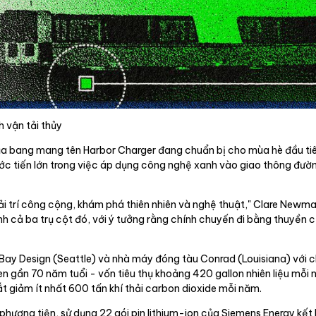
 vận tải thủy
ủa bang mang tên Harbor Charger đang chuẩn bị cho mùa hè đầu tiê
c tiến lớn trong việc áp dụng công nghệ xanh vào giao thông đường 
iải trí công cộng, khám phá thiên nhiên và nghệ thuật," Clare Newm
h cả ba trụ cột đó, với ý tưởng rằng chính chuyến đi bằng thuyền c
t Bay Design (Seattle) và nhà máy đóng tàu Conrad (Louisiana) với c
en gần 70 năm tuổi - vốn tiêu thụ khoảng 420 gallon nhiên liệu mỗi
ắt giảm ít nhất 600 tấn khí thải carbon dioxide mỗi năm.
hương tiện, sử dụng 22 gói pin lithium-ion của Siemens Energy kết