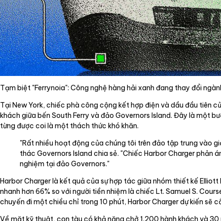
Tạm biệt "Ferrynoia": Công nghệ hàng hải xanh đang thay đổi ngành
Tại New York, chiếc phà công cộng kết hợp điện và dầu đầu tiên c
khách giữa bến South Ferry và đảo Governors Island. Đây là một bướ
từng được coi là một thách thức khó khăn.
"Rất nhiều hoạt động của chúng tôi trên đảo tập trung vào g
thác Governors Island chia sẻ. "Chiếc Harbor Charger phản án
nghiệm tại đảo Governors."
Harbor Charger là kết quả của sự hợp tác giữa nhóm thiết kế Elliot
nhanh hơn 66% so với người tiền nhiệm là chiếc Lt. Samuel S. Cours
chuyến đi một chiều chỉ trong 10 phút, Harbor Charger dự kiến sẽ c
Về mặt kỹ thuật, con tàu có khả năng chở 1.200 hành khách và 30 p