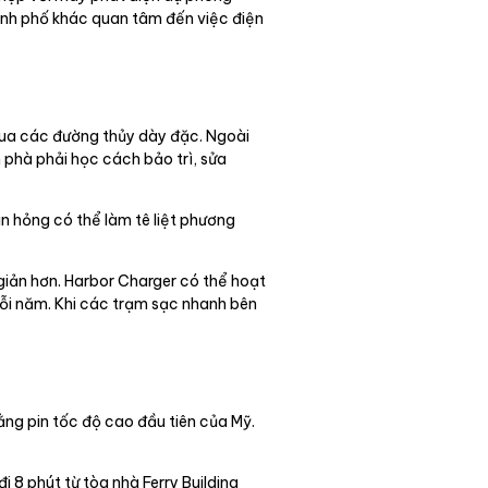
ành phố khác quan tâm đến việc điện
 qua các đường thủy dày đặc. Ngoài
h phà phải học cách bảo trì, sửa
in hỏng có thể làm tê liệt phương
 giản hơn. Harbor Charger có thể hoạt
mỗi năm. Khi các trạm sạc nhanh bên
ng pin tốc độ cao đầu tiên của Mỹ.
 8 phút từ tòa nhà Ferry Building