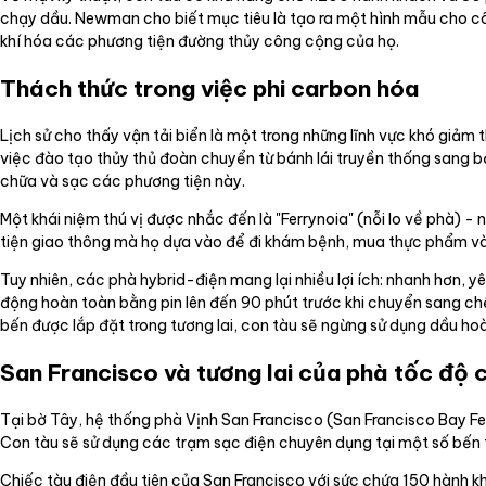
chạy dầu. Newman cho biết mục tiêu là tạo ra một hình mẫu cho cô
khí hóa các phương tiện đường thủy công cộng của họ.
Thách thức trong việc phi carbon hóa
Lịch sử cho thấy vận tải biển là một trong những lĩnh vực khó giảm
việc đào tạo thủy thủ đoàn chuyển từ bánh lái truyền thống sang bả
chữa và sạc các phương tiện này.
Một khái niệm thú vị được nhắc đến là "Ferrynoia" (nỗi lo về phà) -
tiện giao thông mà họ dựa vào để đi khám bệnh, mua thực phẩm và
Tuy nhiên, các phà hybrid-điện mang lại nhiều lợi ích: nhanh hơn, y
động hoàn toàn bằng pin lên đến 90 phút trước khi chuyển sang chế
bến được lắp đặt trong tương lai, con tàu sẽ ngừng sử dụng dầu h
San Francisco và tương lai của phà tốc độ 
Tại bờ Tây, hệ thống phà Vịnh San Francisco (San Francisco Bay Fe
Con tàu sẽ sử dụng các trạm sạc điện chuyên dụng tại một số bến tà
Chiếc tàu điện đầu tiên của San Francisco với sức chứa 150 hành k