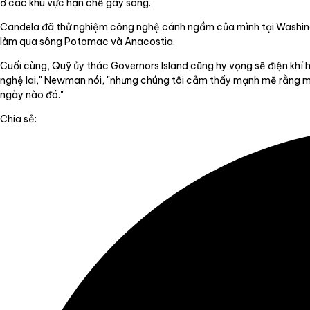
ở các khu vực hạn chế gây sóng.
Candela đã thử nghiệm công nghệ cánh ngầm của mình tại Washing
làm qua sông Potomac và Anacostia.
Cuối cùng, Quỹ ủy thác Governors Island cũng hy vọng sẽ điện khí
nghệ lai," Newman nói, "nhưng chúng tôi cảm thấy mạnh mẽ rằng mì
ngày nào đó."
Chia sẻ: