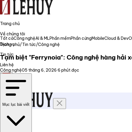
Trang chủ
Về chúng tôi
Tất cả
Công nghệ
AI & ML
Phần mềm
Phần cứng
Mobile
Cloud & Dev
Dịch vụ
Trang chủ
/
Tin tức
/
Công nghệ
Tin tức
Tạm biệt "Ferrynoia": Công nghệ hàng hải x
Liên hệ
Công nghệ
05 tháng 6, 2026
·
6
phút đọc
VI
Mục lục bài viết
Trang chủ
Về chúng tôi