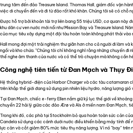
trung tâm đến đảo Treasure Island. Thomas Hall, giám đốc vận hành 
việc di chuyển đến và đi từ đảo rất khó khăn. Chúng tôi sẽ có chỗ 
Được hỗ trợ bởi khoản tài trợ liên bang 55 triệu USD, cơ quan nà
khu dân cư ven nước mới nổi như Mission Bay và Treasure Island. Nă
của mục tiêu xây dựng một đội tàu hoàn toàn không phát thải vào
Hall mong đợi một trải nghiệm thư giãn hơn cho cả người đi làm và 
ngồi và kho chứa. "Chúng tôi chỉ không nghĩ rằng những chuyến đi n
thể nghe âm thanh của nước và có thể trò chuyện mà không cần hét
Công nghệ tiên tiến từ Đan Mạch và Thụy Đ
Hệ thống hybrid-điện của Harbor Charger và các tàu catamaran ch
trên khắp thế giới đang sử dụng pin nhiên liệu hydro, năng lượng g
Tại Đan Mạch, chiếc e-ferry Ellen nắm giữ kỷ lục thế giới về khoả
chuyển 22 hải lý giữa các đảo Ærø và Als ở miền nam Đan Mạch, ti
Trong khi đó, các phà tại Stockholm bỏ qua hoàn toàn sức cản củ
Candela sử dụng các cánh dưới nước điều khiển bằng máy tính để nâ
lực cản và cắt giảm 80% mức tiêu thụ năng lượng. Vì nó "bay" trên