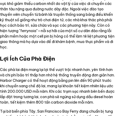
vực khó giảm thiểu carbon nhất do vật lý của việc di chuyển các
thân tàu nặng qua đường nước dày đặc. Ngoài việc đào tạo
thuyền viên chuyển từ bánh lái truyền thống sang bảng điều khiển
kỹ thuật số giống như trò chơi điện tử, các nhà khai thác phà phải
học cách bảo trì, sửa chữa và sạc các phương tiện này. Còn có
hiện tượng "ferrynoia"—nỗi sợ hãi của một số cư dân đảo rằng lỗi
phần mềm hoặc một cell pin bị hỏng có thể làm tê liệt phương tiện
giao thông mà họ dựa vào để đi khám bệnh, mua thực phẩm và đi
học.
Lợi Ích Của Phà Điện
Các phà lai điện mang lại lợi thế vượt trội: nhanh hơn, yên tĩnh hơn
và chi phí bảo trì thấp hơn nhờ hệ thống truyền động đơn giản hơn.
Harbor Charger có thể hoạt động bằng pin lên đến 90 phút trước
khi chuyển sang chế độ lai, mang lại khoản tiết kiệm nhiên liệu ước
tính 200.000 USD mỗi năm. Khi các trạm sạc nhanh bên bến được
lắp đặt trong tương lai, con phà sẽ ngừng sử dụng dầu diesel hoàn
toàn, tiết kiệm thêm 800 tấn carbon dioxide mỗi năm.
Tại bờ biển phía Tây, San Francisco Bay Ferry đang chuẩn bị tung