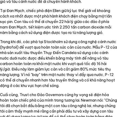
gió và tàu cánh nước để di chuyển hành khách.
Tại Đan Mạch, chiếc phà điện Ellen giữ kỷ lục thế giới về khoảng
cách xa nhất được một phà hành khách điện chạy bằng một lần
sạc pin. Con tàu có thể di chuyển 22 hải lý giữa các đảo ở phía
nam Đan Mạch, tiết kiệm ước tính 2.250 tấn carbon dioxide mỗi
năm bằng cách sử dụng điện được tạo ra từ năng lượng gió.
Trong khi đó, các phà tại Stockholm sử dụng công nghệ cánh nước
(hydrofoil) để vượt qua hoàn toàn sức cản của nước. Mẫu P-12 của
nhà sản xuất tàu thuyền Thụy Điển Candela sử dụng các cánh
nước dưới nước được điều khiển bằng máy tính để nâng vỏ tàu
carbon hoàn toàn ra khỏi mặt nước khi vượt quá tốc độ 16 hải
lý/giờ. Điều này làm giảm lực cản và cắt giảm 80% mức tiêu thụ
năng lượng. Vì nó "bay" trên mặt nước thay vì đẩy qua nước, P-12
có thể di chuyển nhanh hơn tàu truyền thống và có khả năng hoạt
động ở các khu vực hạn chế sóng.
Cuối cùng, Trust cho Đảo Governors cũng hy vọng sẽ điện hóa
hoàn toàn chiếc phà của mình trong tương lai. Newman nói: "Chúng
tôi đã chọn bắt đầu bằng một con tàu công nghệ lai, nhưng chúng
tôi cảm thấy mạnh mẽ rằng cần phải đầu tư và xây dựng con tàu
với đủ dung lượng lưu trữ pin để có thể chạy hoàn toàn bằng điện