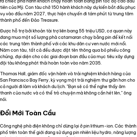
ra chiếc phà hành khách chạy hoàn toàn bằng pin tốc độ cao đầu
tiên của Mỹ. Con tàu chở 150 hành khách này dự kiến bắt đầu phục
vụ vào đầu năm 2027, thực hiện chuyến đi tám phút từ trung tâm
thành phố đến Đảo Treasure.
Được hỗ trợ bởi khoản tài trợ liên bang 55 triệu USD, cơ quan này
đang mua một số lượng phà catamaran chạy bằng pin để kết nối
các trung tâm thành phố với các khu dân cư ven nước mới nổi.
Năm con tàu, tất cả đều được đặt tên thông qua bỏ phiếu công
chúng, đại diện cho các giai đoạn ban đầu của mục tiêu xây dựng
đội tàu không phát thải hoàn toàn vào năm 2035.
Thomas Hall, giám đốc vận hành và trải nghiệm khách hàng của
San Francisco Bay Ferry, kỳ vọng một trải nghiệm thư giãn hơn cho
cả người đi làm và khách du lịch. "Bạn sẽ có thể nghe thấy âm
thanh của nước và có thể trò chuyện mà không cần hét lên," ông
nói.
Đổi Mới Toàn Cầu
Công nghệ phà điện không chỉ dừng lại ở pin lithium-ion. Các thành
phố trên toàn thế giới đang sử dụng pin nhiên liệu hydro, năng lượng