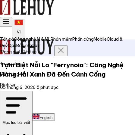
VI
Tất cả
Công nghệ
AI & ML
Phần mềm
Phần cứng
Mobile
Cloud &
DevOps
Bảo mật
IoT
Trang chủ
/
Tin tức
Trang chủ
Tạm Biệt Nỗi Lo "Ferrynoia": Công Nghệ
Hàng Hải Xanh Đã Đến Cánh Cổng
Về chúng tôi
Dịch vụ
05 tháng 6, 2026
·
5
phút đọc
Tin tức
Liên hệ
Tiếng Việt
English
Mục lục bài viết