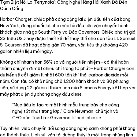
Tạm Biệt Nỗi Lo "Ferrynoia": Công Nghệ Hàng Hải Xanh Đã Đến
Cánh Cổng
Harbor Charger, chiếc phà công cộng lai điện đầu tiên của bang
New York, đang chuẩn bị cho mùa hè đầu tiên vận chuyển hành
khách giữa nhà ga South Ferry và Đảo Governors. Chiếc phà trị giá
33 triệu USD này được thiết kế để thay thế cho con tàu Lt. Samuel
S. Coursen đã hoạt động gần 70 năm, vốn tiêu thụ khoảng 420
gallon nhiên liệu mỗi ngày.
Không chỉ nhanh hơn 66% so với người tiền nhiệm—có thể hoàn
thành chuyến đi một chiều chỉ trong 10 phút—Harbor Charger còn
dự kiến sẽ cắt giảm ít nhất 600 tấn khí thải carbon dioxide mỗi
năm. Con tàu có khả năng chở 1.200 hành khách và 30 phương
tiện, sử dụng 22 gói pin lithium-ion của Siemens Energy kết hợp với
máy phát điện dự phòng chạy dầu diesel.
"Mục tiêu là tạo ra một hình mẫu trưng bày cho công
nghệ tốt nhất trong lớp," Clare Newman, chủ tịch và
CEO của Trust for Governors Island, chia sẻ.
Tuy nhiên, việc chuyển đổi sang công nghệ xanh không phải không
có thách thức. Lịch sử, vận tải đường thủy là một trong những lĩnh