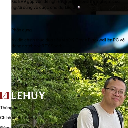
Kia EV9 gặp vấn đề nghiêm trọng về pin: Trải nghiệm của
người dùng và cuộc chờ đợi kéo dài
Phần cứng
Nvidia chính thức đưa siêu vi xử lý Grace Blackwell lên PC với
dòng notebook RTX Spark
Phần cứng
Lỗ hổng kernel macOS đầu tiên bị khai thác thành công trên
chip Apple M5
Thông tin
Chính sách bảo mật
Đăng ký kinh doanh