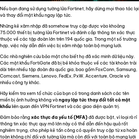
Nếu bạn đang sử dụng tường lửa Fortinet, hãy dừng mọi thao tác lại
và thay đổi mật khẩu ngay lập tức.
Những kẻ xâm nhập đã somehow truy cập được vào khoảng
75.000 thiết bị tường lửa Fortinet và đánh cắp thông tin xác thực
thuộc về các tập đoàn lớn trên 194 quốc gia. Trong một số trường
hợp, việc này dẫn đến việc bị xâm nhập toàn bộ mạng lưới.
Các nhà nghiên cứu bảo mật cho biết họ đã xác minh dữ liệu này.
Các mật khẩu FortiGate đã bị bẻ khóa thuộc về các tài khoản trải
dài trên nhiều tập đoàn đa quốc gia, bao gồm FoxConn, Samsung,
Comcast, Siemens, Lenovo, FedEx, PxW, Accenture, Oracle và
nhiều công ty khác.
Hãy kiểm tra xem tổ chức của bạn có trong danh sách các tên
miền bị ảnh hưởng không và
ngay lập tức thay đổi tất cả mật
khẩu
liên quan đến VPN Fortinet và các giao diện quản trị.
Đảm bảo rằng
xác thực đa yếu tố (MFA)
đã được bật, vì loại rò rỉ
thông tin xác thực quy mô lớn này có thể dẫn đến hậu quả rất
nghiêm trọng, cho phép kẻ tấn công có quyền truy cập từ xa hoàn
toàn không chỉ đối với tường lửa mà còn đối với toàn bộ mạng lưới