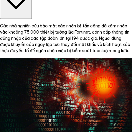
Các nhà nghiên cứu bảo mật xác nhận kẻ tấn công đã xâm nhập
vào khoảng 75.000 thiết bị tường lửa Fortinet, đánh cắp thông tin
đăng nhập của các tập đoàn lớn tại 194 quốc gia. Người dùng
được khuyến cáo ngay lập tức thay đổi mật khẩu và kích hoạt xác
thực đa yếu tố để ngăn chặn việc bị kiểm soát toàn bộ mạng lưới.