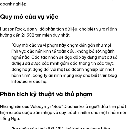
doanh nghiệp.
Quy mô của vụ việc
Hudson Rock, đơn vị đã phân tích dữ liệu, cho biết vụ rò rỉ ảnh
hưởng đến 21.632 tên miền duy nhất.
"Quy mô của vụ vi phạm này chạm đến gần như mọi
lĩnh vực của nền kinh tế toàn cầu, không bỏ sót ngành
nghề nào. Các tác nhân đe dọa đã xây dựng một cơ sở
dữ liệu đã được xác minh gồm các thông tin xác thực
đang hoạt động đối với một số doanh nghiệp lớn nhất
hành tinh", công ty an ninh mạng này cho biết trên blog
Infostealer của họ.
Phân tích kỹ thuật và thủ phạm
Nhà nghiên cứu Volodymyr "Bob" Diachenko là người đầu tiên phát
hiện ra các cuộc xâm nhập và quy trách nhiệm cho một nhóm nói
tiếng Nga.
"Họ chặn xác thực SSL VPN, bẻ khóa các hàm băm