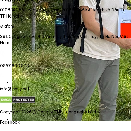
0108340562 cấp ngày 27/06/2018 bởi Sở Kế Hoạch và Đầu Tư
TP Hà Nội
Địa chỉ
Số 50, Ngõ 34/56 Phố Vĩnh Tuy, Phường Vĩnh Tuy, TP Hà Nội, Việt
Nam
0867.800.878
info@lehuy.net
Copyright 2026 @ Công ty TNHH công nghệ Lê Huy
Facebook