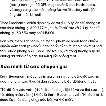
(hash) trên cụm 45 GPU được quản lý qua Hashtopolis,
và xoay sang các môi trường Active Directory nội bộ",
ông viết trên LinkedIn.
Theo Diachenko, chiến dịch này đã xử lý 1,16 tỷ lần thử thông tin
xác thực chống lại 320.777 mục tiêu FortiGate và 2,1 tỷ lần thử
chống lại 163.650 máy chủ MSSQL.
Hơn nữa, theo Diachenko, những tội phạm đã hoàn toàn chiếm
quyền kiểm soát (pwned) ít nhất bốn tổ chức, bao gồm một nhà
thầu quốc phòng NATO của Thổ Nhĩ Kỳ, và trong trường hợp đó,
chúng đã đánh cắp các tài liệu quốc phòng mật.
Xác minh từ các chuyên gia
Kevin Beaumont, một chuyên gia an ninh mạng cũng đã xác minh
các thông tin xác thực bị đánh cắp, cho biết "dữ liệu là thật".
"Tôi đã làm việc với một số tổ chức được liệt kê và có thể xác nhận
tên đăng nhập và mật khẩu là thật", Beaumont viết. "Nhiều thiết bị
được lấy mẫu đang chạy các bản vá khá mới".