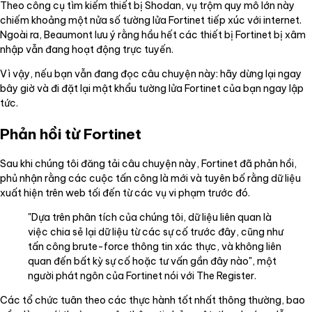
Theo công cụ tìm kiếm thiết bị Shodan, vụ trộm quy mô lớn này
chiếm khoảng một nửa số tường lửa Fortinet tiếp xúc với internet.
Ngoài ra, Beaumont lưu ý rằng hầu hết các thiết bị Fortinet bị xâm
nhập vẫn đang hoạt động trực tuyến.
Vì vậy, nếu bạn vẫn đang đọc câu chuyện này: hãy dừng lại ngay
bây giờ và đi đặt lại mật khẩu tường lửa Fortinet của bạn ngay lập
tức.
Phản hồi từ Fortinet
Sau khi chúng tôi đăng tải câu chuyện này, Fortinet đã phản hồi,
phủ nhận rằng các cuộc tấn công là mới và tuyên bố rằng dữ liệu
xuất hiện trên web tối đến từ các vụ vi phạm trước đó.
"Dựa trên phân tích của chúng tôi, dữ liệu liên quan là
việc chia sẻ lại dữ liệu từ các sự cố trước đây, cũng như
tấn công brute-force thông tin xác thực, và không liên
quan đến bất kỳ sự cố hoặc tư vấn gần đây nào", một
người phát ngôn của Fortinet nói với The Register.
Các tổ chức tuân theo các thực hành tốt nhất thông thường, bao