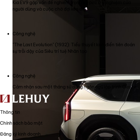
Kia EV9 gặp vấn đề nghiêm trọng về pin: Trải nghiệm của
người dùng và cuộc chờ đợi kéo dài
Công nghệ
"The Last Evolution" (1932): Tiểu thuyết kinh điển tiên đoán
sự trỗi dậy của Siêu trí tuệ Nhân tạo
Công nghệ
Cảm nhận sau một tháng sử dụng ngôn ngữ lập trình Clojure
Thông tin
Chính sách bảo mật
Đăng ký kinh doanh