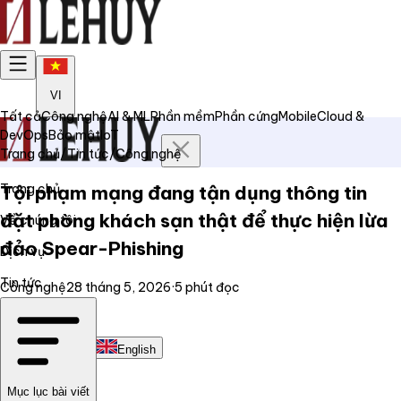
VI
Tất cả
Công nghệ
AI & ML
Phần mềm
Phần cứng
Mobile
Cloud &
DevOps
Bảo mật
IoT
Trang chủ
/
Tin tức
/
Công nghệ
Trang chủ
Tội phạm mạng đang tận dụng thông tin
đặt phòng khách sạn thật để thực hiện lừa
Về chúng tôi
đảo Spear-Phishing
Dịch vụ
Tin tức
Công nghệ
28 tháng 5, 2026
·
5
phút đọc
Liên hệ
Tiếng Việt
English
Mục lục bài viết