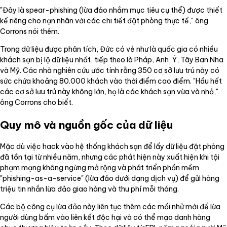
"Đây là spear-phishing (lừa đảo nhắm mục tiêu cụ thể) được thiết
kế riêng cho nạn nhân với các chi tiết đặt phòng thực tế," ông
Corrons nói thêm.
Trong dữ liệu được phân tích, Đức có vẻ như là quốc gia có nhiều
khách sạn bị lộ dữ liệu nhất, tiếp theo là Pháp, Anh, Ý, Tây Ban Nha
và Mỹ. Các nhà nghiên cứu ước tính rằng 350 cơ sở lưu trú này có
sức chứa khoảng 80.000 khách vào thời điểm cao điểm. "Hầu hết
các cơ sở lưu trú này không lớn, họ là các khách sạn vừa và nhỏ,"
ông Corrons cho biết.
Quy mô và nguồn gốc của dữ liệu
Mặc dù việc hack vào hệ thống khách sạn để lấy dữ liệu đặt phòng
đã tồn tại từ nhiều năm, nhưng các phát hiện này xuất hiện khi tội
phạm mạng không ngừng mở rộng và phát triển phần mềm
"phishing-as-a-service" (lừa đảo dưới dạng dịch vụ) để gửi hàng
triệu tin nhắn lừa đảo giao hàng và thu phí mỗi tháng.
Các bộ công cụ lừa đảo này liên tục thêm các mồi nhử mới để lừa
người dùng bấm vào liên kết độc hại và có thể mạo danh hàng