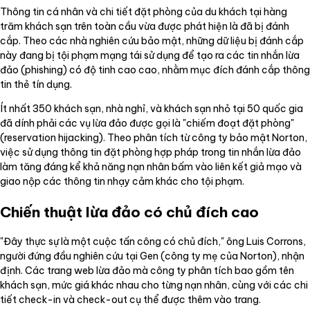
Thông tin cá nhân và chi tiết đặt phòng của du khách tại hàng
trăm khách sạn trên toàn cầu vừa được phát hiện là đã bị đánh
cắp. Theo các nhà nghiên cứu bảo mật, những dữ liệu bị đánh cắp
này đang bị tội phạm mạng tái sử dụng để tạo ra các tin nhắn lừa
đảo (phishing) có độ tinh cao cao, nhằm mục đích đánh cắp thông
tin thẻ tín dụng.
Ít nhất 350 khách sạn, nhà nghỉ, và khách sạn nhỏ tại 50 quốc gia
đã dính phải các vụ lừa đảo được gọi là "chiếm đoạt đặt phòng"
(reservation hijacking). Theo phân tích từ công ty bảo mật Norton,
việc sử dụng thông tin đặt phòng hợp pháp trong tin nhắn lừa đảo
làm tăng đáng kể khả năng nạn nhân bấm vào liên kết giả mạo và
giao nộp các thông tin nhạy cảm khác cho tội phạm.
Chiến thuật lừa đảo có chủ đích cao
"Đây thực sự là một cuộc tấn công có chủ đích," ông Luis Corrons,
người đứng đầu nghiên cứu tại Gen (công ty mẹ của Norton), nhận
định. Các trang web lừa đảo mà công ty phân tích bao gồm tên
khách sạn, mức giá khác nhau cho từng nạn nhân, cùng với các chi
tiết check-in và check-out cụ thể được thêm vào trang.