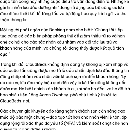
cuộc tấn công này nhưng cuộc điều tra vẫn đang diễn ra. Những kẻ
gửi tin nhắn lừa dảo dường như đang sử dụng các bộ công cụ lừa
đảo được thiết kế để tăng tốc và tự động hóa quy trình gửi và thu
thập thông tin.
Một người phát ngôn của Booking.com cho biết: "Chúng tôi tiếp
tục củng cố các biện pháp phòng thủ để giảm thiểu rủi ro và hạn
chế cơ hội cho các tác nhân xấu nhắm vào đối tác lưu trú và
khách hàng của mình, và chúng tôi đang thấy được kết quả tích
cực."
Trong khi đó, CloudBeds khẳng định công ty không bị xâm nhập và
các cuộc tấn công được mô tả là các chiến dịch lừa đảo thông tin
đăng nhập nhắm vào nhân viên khách sạn rồi đến khách hàng. "Lý
do các vụ lừa đảo này hiệu quả đến vậy là kẻ tấn công không cần
đoán mò: Họ biết chính xác khách là ai, khi nào họ đến, và họ đã trả
bao nhiêu tiền," ông Aaron Ownbey, phó chủ tịch kỹ thuật tại
CloudBeds, nói.
Các chuyên gia khuyến cáo rằng ngành khách sạn cần nâng cao
mức độ bảo mật chung—đào tạo tốt hơn cho nhân viên lễ tân, áp
dụng rộng rãi xác thực đa yếu tố (MFA) và kiểm soát chặt chẽ hơn
quyền truy cập dữ liệu khách.