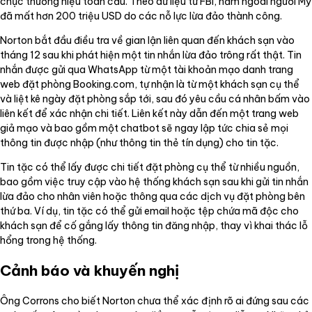
chục thương hiệu toàn cầu. Theo dữ liệu từ FBI, năm ngoái người Mỹ
đã mất hơn 200 triệu USD do các nỗ lực lừa đảo thành công.
Norton bắt đầu điều tra về gian lận liên quan đến khách sạn vào
tháng 12 sau khi phát hiện một tin nhắn lừa đảo trông rất thật. Tin
nhắn được gửi qua WhatsApp từ một tài khoản mạo danh trang
web đặt phòng Booking.com, tự nhận là từ một khách sạn cụ thể
và liệt kê ngày đặt phòng sắp tới, sau đó yêu cầu cá nhân bấm vào
liên kết để xác nhận chi tiết. Liên kết này dẫn đến một trang web
giả mạo và bao gồm một chatbot sẽ ngay lập tức chia sẻ mọi
thông tin được nhập (như thông tin thẻ tín dụng) cho tin tặc.
Tin tặc có thể lấy được chi tiết đặt phòng cụ thể từ nhiều nguồn,
bao gồm việc truy cập vào hệ thống khách sạn sau khi gửi tin nhắn
lừa đảo cho nhân viên hoặc thông qua các dịch vụ đặt phòng bên
thứ ba. Ví dụ, tin tặc có thể gửi email hoặc tệp chứa mã độc cho
khách sạn để cố gắng lấy thông tin đăng nhập, thay vì khai thác lỗ
hổng trong hệ thống.
Cảnh báo và khuyến nghị
Ông Corrons cho biết Norton chưa thể xác định rõ ai đứng sau các