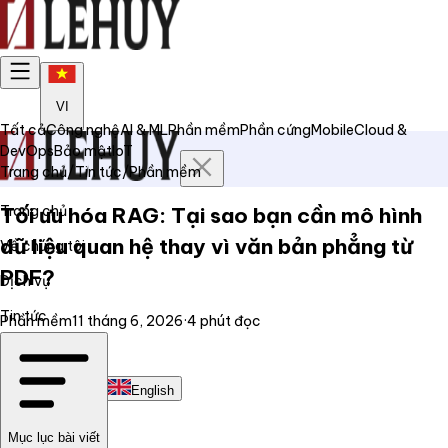
VI
Tất cả
Công nghệ
AI & ML
Phần mềm
Phần cứng
Mobile
Cloud &
DevOps
Bảo mật
IoT
Trang chủ
/
Tin tức
/
Phần mềm
Trang chủ
Tối ưu hóa RAG: Tại sao bạn cần mô hình
dữ liệu quan hệ thay vì văn bản phẳng từ
Về chúng tôi
PDF?
Dịch vụ
Tin tức
Phần mềm
11 tháng 6, 2026
·
4
phút đọc
Liên hệ
Tiếng Việt
English
Mục lục bài viết