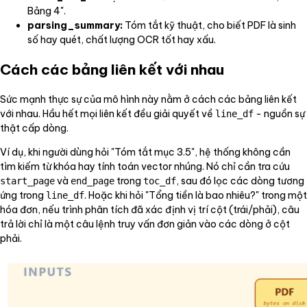
Bảng 4".
parsing_summary:
Tóm tắt kỹ thuật, cho biết PDF là sinh
số hay quét, chất lượng OCR tốt hay xấu.
Cách các bảng liên kết với nhau
Sức mạnh thực sự của mô hình này nằm ở cách các bảng liên kết
với nhau. Hầu hết mọi liên kết đều giải quyết về
- nguồn sự
line_df
thật cấp dòng.
Ví dụ, khi người dùng hỏi "Tóm tắt mục 3.5", hệ thống không cần
tìm kiếm từ khóa hay tính toán vector nhúng. Nó chỉ cần tra cứu
và
trong
, sau đó lọc các dòng tương
start_page
end_page
toc_df
ứng trong
. Hoặc khi hỏi "Tổng tiền là bao nhiêu?" trong một
line_df
hóa đơn, nếu trình phân tích đã xác định vị trí cột (trái/phải), câu
trả lời chỉ là một câu lệnh truy vấn đơn giản vào các dòng ở cột
phải.