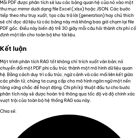
Mỗi PDF được phân tích sẽ lưu các bảng quan hệ của nó vào một
thư mục mirror dưới dạng file Excel (.xlsx) hoặc JSON. Các bước
tiếp theo như truy xuất, tạo câu trả lời (generation) hay chú thích
sẽ chỉ đọc dữ liệu từ các bảng này mà không bao giờ chạm lại file
PDF gốc. Điều này biến độ trễ 30 giây mỗi câu hỏi thành chi phí cố
định một lần cho toàn bộ kho tài liệu.
Kết luận
Một trình phân tích RAG tốt không chỉ trích xuất văn bản; nó
chuyển đổi một PDF phi cấu trúc thành một mô hình dữ liệu quan
hệ. Bằng cách duy trì cấu trúc, ngữ cảnh và các mối liên kết giữa
các phần tử, chúng ta cung cấp cho mô hình ngôn ngữ một nền
tảng vững chắc để hoạt động. Chi phí kỹ thuật đầu tư cho bước
phân tích này sẽ được hoàn trả thông qua tốc độ và độ chính xác
vượt trội của toàn bộ hệ thống RAG sau này.
Chia sẻ: