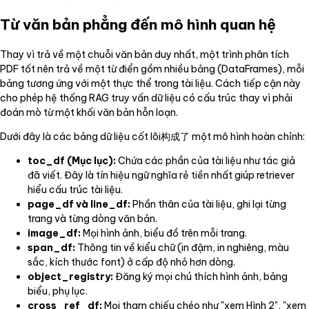
Từ văn bản phẳng đến mô hình quan hệ
Thay vì trả về một chuỗi văn bản duy nhất, một trình phân tích
PDF tốt nên trả về một từ điển gồm nhiều bảng (DataFrames), mỗi
bảng tương ứng với một thực thể trong tài liệu. Cách tiếp cận này
cho phép hệ thống RAG truy vấn dữ liệu có cấu trúc thay vì phải
đoán mò từ một khối văn bản hỗn loạn.
Dưới đây là các bảng dữ liệu cốt lõi构成了 một mô hình hoàn chỉnh:
toc_df (Mục lục):
Chứa các phần của tài liệu như tác giả
đã viết. Đây là tín hiệu ngữ nghĩa rẻ tiền nhất giúp retriever
hiểu cấu trúc tài liệu.
page_df và line_df:
Phần thân của tài liệu, ghi lại từng
trang và từng dòng văn bản.
image_df:
Mọi hình ảnh, biểu đồ trên mỗi trang.
span_df:
Thông tin về kiểu chữ (in đậm, in nghiêng, màu
sắc, kích thước font) ở cấp độ nhỏ hơn dòng.
object_registry:
Đăng ký mọi chú thích hình ảnh, bảng
biểu, phụ lục.
cross_ref_df:
Mọi tham chiếu chéo như "xem Hình 2", "xem