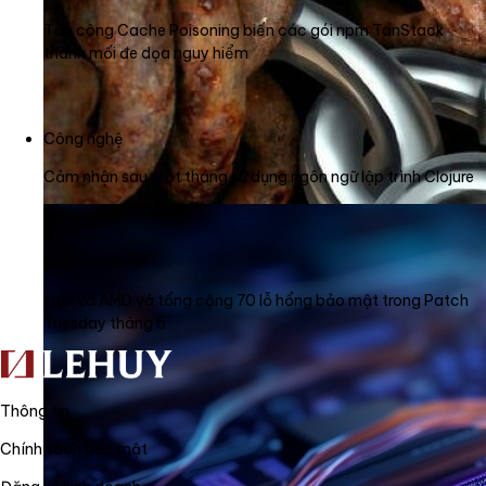
Tấn công Cache Poisoning biến các gói npm TanStack
thành mối đe dọa nguy hiểm
Công nghệ
Cảm nhận sau một tháng sử dụng ngôn ngữ lập trình Clojure
Phần mềm
Intel và AMD vá tổng cộng 70 lỗ hổng bảo mật trong Patch
Tuesday tháng 5
Thông tin
Chính sách bảo mật