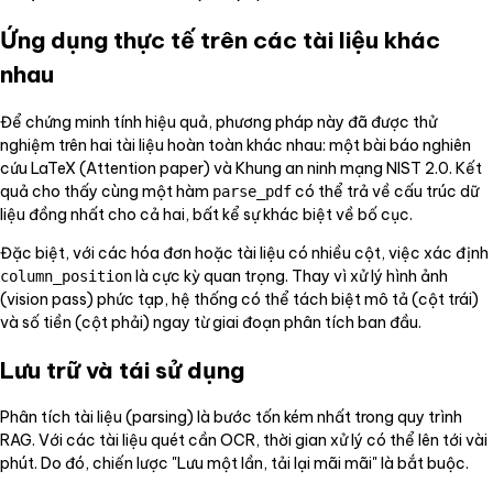
Ứng dụng thực tế trên các tài liệu khác
nhau
Để chứng minh tính hiệu quả, phương pháp này đã được thử
nghiệm trên hai tài liệu hoàn toàn khác nhau: một bài báo nghiên
cứu LaTeX (Attention paper) và Khung an ninh mạng NIST 2.0. Kết
quả cho thấy cùng một hàm
có thể trả về cấu trúc dữ
parse_pdf
liệu đồng nhất cho cả hai, bất kể sự khác biệt về bố cục.
Đặc biệt, với các hóa đơn hoặc tài liệu có nhiều cột, việc xác định
là cực kỳ quan trọng. Thay vì xử lý hình ảnh
column_position
(vision pass) phức tạp, hệ thống có thể tách biệt mô tả (cột trái)
và số tiền (cột phải) ngay từ giai đoạn phân tích ban đầu.
Lưu trữ và tái sử dụng
Phân tích tài liệu (parsing) là bước tốn kém nhất trong quy trình
RAG. Với các tài liệu quét cần OCR, thời gian xử lý có thể lên tới vài
phút. Do đó, chiến lược "Lưu một lần, tải lại mãi mãi" là bắt buộc.