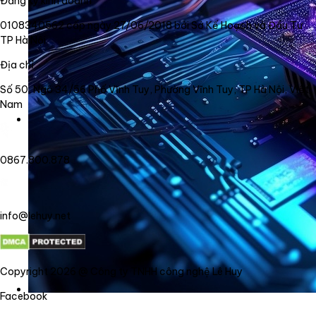
Đăng ký kinh doanh
0108340562 cấp ngày 27/06/2018 bởi Sở Kế Hoạch và Đầu Tư
TP Hà Nội
Địa chỉ
Số 50, Ngõ 34/56 Phố Vĩnh Tuy, Phường Vĩnh Tuy, TP Hà Nội, Việt
Nam
0867.800.878
info@lehuy.net
Copyright 2026 @ Công ty TNHH công nghệ Lê Huy
Facebook