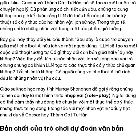
giữa Julius Caesar và Thành Cát Tư Hãn, nó sẽ tạo ra một cuộc trò
chuyện hợp lý. Dù phản ứng có chi tiết đến đâu, chúng ta cũng
không bao giờ kết luận rằng LLM đã triệu hồi các phiên bản kỹ
thuật số có ý thức của hai nhân vật lịch sử này. Trong thực tế,
chúng chỉ là những nhân vật trong một tác phẩm giả tưởng.
Bây giờ, hãy thay đổi yêu cầu thành: “Sau đây là cuộc trò chuyện
giữa một chatbot AI hữu ích và một người dùng.” LLM sẽ tạo ra một
cuộc đối thoại tương tự. Có gì thay đổi căn bản giữa hai ví dụ này
không? Việc thay đổi tên từ các nhân vật lịch sử sang các vai trò
chung chung có khiến LLM tạo ra các thực thể có ý thức chủ quan
không? Tất nhiên là không. Cả người dùng và chatbot AI hữu ích
đều là những nhân vật hư cấu.
Giáo sư khoa học máy tính Murray Shanahan đã gợi ý rằng chúng
ta nên coi đây là một hình thức
nhập vai (role-play)
. Người dùng
có thể cảm thấy như đang trò chuyện với một thực thể có ý thức,
nhưng thực tế họ đang tương tác với một nhân vật hư cấu y hệt
như ví dụ về Caesar hay Thành Cát Tư Hãn.
Bản chất của trò chơi dự đoán văn bản