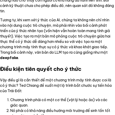
chứng nào cho thấy con người có khả năng du hành liên tinh. Bối
cảnh kỹ thuật chưa cho phép điều đó, nên quan sát đó không đáng
tin.
Tương tự, khi xem xét ý thức của AI, chúng ta không nên chỉ nhìn
vào nội dung cuộc trò chuyện, mà phải nhìn vào bối cảnh phát
triển của ý thức nhân tạo (vốn hiện vẫn hoàn toàn mang tính giả
thuyết). Việc tạo ra một bản mô phỏng cuộc trò chuyện giữa hai
thực thể có ý thức dễ dàng hơn nhiều so với việc tạo ra một
chương trình máy tính thực sự có ý thức và khao khát giao tiếp.
Trong bối cảnh này, văn bản do LLM tạo ra cũng giống như một
deepfake
.
Điều kiện tiên quyết cho ý thức
Vậy điều gì là cần thiết để một chương trình máy tính được coi là
có ý thức? Ted Chiang đề xuất một lộ trình bắt chước sự tiến hóa
của Trái Đất:
Chương trình phải có một cơ thể (vật lý hoặc ảo) và các
giác quan.
Nó phải có khả năng điều hướng môi trường để sinh tồn tốt