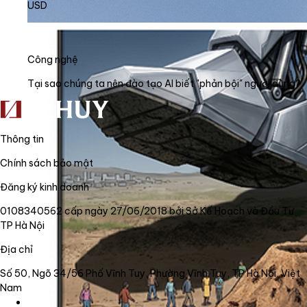
USD
Công nghệ
Tại sao chúng ta nên đào tạo AI biết "phản bội" người dùng?
Thông tin
Chính sách bảo mật
Đăng ký kinh doanh
0108340562 cấp ngày 27/06/2018 bởi Sở Kế Hoạch và Đầu Tư
TP Hà Nội
Địa chỉ
Số 50, Ngõ 34/56 Phố Vĩnh Tuy, Phường Vĩnh Tuy, TP Hà Nội, Việt
Nam