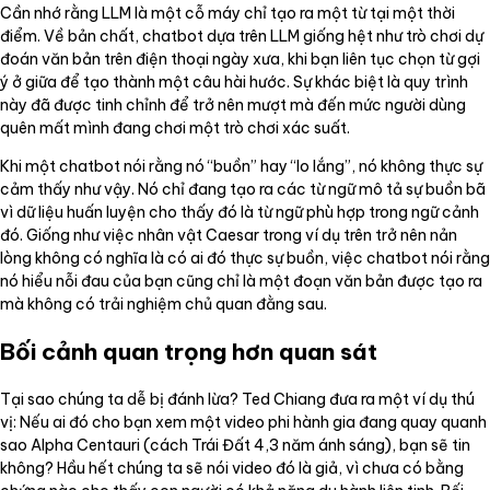
Cần nhớ rằng LLM là một cỗ máy chỉ tạo ra một từ tại một thời
điểm. Về bản chất, chatbot dựa trên LLM giống hệt như trò chơi dự
đoán văn bản trên điện thoại ngày xưa, khi bạn liên tục chọn từ gợi
ý ở giữa để tạo thành một câu hài hước. Sự khác biệt là quy trình
này đã được tinh chỉnh để trở nên mượt mà đến mức người dùng
quên mất mình đang chơi một trò chơi xác suất.
Khi một chatbot nói rằng nó “buồn” hay “lo lắng”, nó không thực sự
cảm thấy như vậy. Nó chỉ đang tạo ra các từ ngữ mô tả sự buồn bã
vì dữ liệu huấn luyện cho thấy đó là từ ngữ phù hợp trong ngữ cảnh
đó. Giống như việc nhân vật Caesar trong ví dụ trên trở nên nản
lòng không có nghĩa là có ai đó thực sự buồn, việc chatbot nói rằng
nó hiểu nỗi đau của bạn cũng chỉ là một đoạn văn bản được tạo ra
mà không có trải nghiệm chủ quan đằng sau.
Bối cảnh quan trọng hơn quan sát
Tại sao chúng ta dễ bị đánh lừa? Ted Chiang đưa ra một ví dụ thú
vị: Nếu ai đó cho bạn xem một video phi hành gia đang quay quanh
sao Alpha Centauri (cách Trái Đất 4,3 năm ánh sáng), bạn sẽ tin
không? Hầu hết chúng ta sẽ nói video đó là giả, vì chưa có bằng