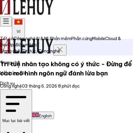
VI
Tất cả
Công nghệ
AI & ML
Phần mềm
Phần cứng
Mobile
Cloud &
DevOps
Bảo mật
IoT
Trang chủ
/
Tin tức
/
Công nghệ
Trang chủ
Trí tuệ nhân tạo không có ý thức - Đừng để
các mô hình ngôn ngữ đánh lừa bạn
Về chúng tôi
Dịch vụ
Công nghệ
03 tháng 6, 2026
·
8
phút đọc
Tin tức
Liên hệ
Tiếng Việt
English
Mục lục bài viết