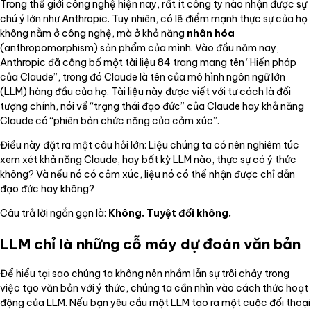
Trong thế giới công nghệ hiện nay, rất ít công ty nào nhận được sự
chú ý lớn như Anthropic. Tuy nhiên, có lẽ điểm mạnh thực sự của họ
không nằm ở công nghệ, mà ở khả năng
nhân hóa
(anthropomorphism) sản phẩm của mình. Vào đầu năm nay,
Anthropic đã công bố một tài liệu 84 trang mang tên “Hiến pháp
của Claude”, trong đó Claude là tên của mô hình ngôn ngữ lớn
(LLM) hàng đầu của họ. Tài liệu này được viết với tư cách là đối
tượng chính, nói về “trạng thái đạo đức” của Claude hay khả năng
Claude có “phiên bản chức năng của cảm xúc”.
Điều này đặt ra một câu hỏi lớn: Liệu chúng ta có nên nghiêm túc
xem xét khả năng Claude, hay bất kỳ LLM nào, thực sự có ý thức
không? Và nếu nó có cảm xúc, liệu nó có thể nhận được chỉ dẫn
đạo đức hay không?
Câu trả lời ngắn gọn là:
Không. Tuyệt đối không.
LLM chỉ là những cỗ máy dự đoán văn bản
Để hiểu tại sao chúng ta không nên nhầm lẫn sự trôi chảy trong
việc tạo văn bản với ý thức, chúng ta cần nhìn vào cách thức hoạt
động của LLM. Nếu bạn yêu cầu một LLM tạo ra một cuộc đối thoại