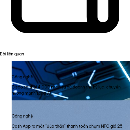
Bài liên quan
Công nghệ
Cisco sa thải 4.000 nhân sự dù doanh thu kỷ lục, chuyển
hướng mạnh sang AI
Công nghệ
Cash App ra mắt "đũa thần" thanh toán chạm NFC giá 25