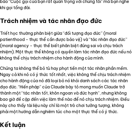
báo “Cuộc gọi của bạn rất quan trọng với chúng tôi" mà bạn nghe
khi gọi tổng đài.
Trách nhiệm và tác nhân đạo đức
Triết học thường phân biệt giữa “đối tượng đạo đức” (moral
patienthood - thực thể cần được bảo vệ) và “tác nhân đạo đức”
(moral agency - thực thể biết phân biệt đúng sai và chịu trách
nhiệm). Một thực thể không có quyền làm tác nhân đạo đức nếu nó
không thể chịu trách nhiệm cho hành động của mình.
Chúng ta không thể bỏ tù hay phạt tiền một tác nhân phần mềm.
Ngay cả khi nó có ý thức tốt nhất, việc không thể chịu trách nhiệm
cho hành động của nó đã loại bỏ nó khỏi danh sách các tác nhân
đạo đức. “Hiến pháp” của Claude bày tỏ mong muốn Claude trở
thành một “tác nhân tốt, khôn ngoan và đức hạnh”, nhưng không
bao giờ đề cập đến việc làm thế nào để nó chịu trách nhiệm. Điều
này cho thấy tài liệu này chỉ là một trò chơi tưởng tượng, không
phải một hướng dẫn nghiêm túc cho một thực thể có ý thức.
Kết luận