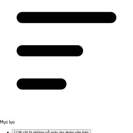
Mục lục
LLM chỉ là những cỗ máy dự đoán văn bản