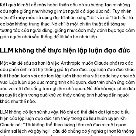
Kết quả là một cỗ máy hoàn thiện câu có xu hướng tạo ra những
câu nghe giống như những gì một người có đạo đức nói. Tuy nhiên,
việc để máy móc sử dụng đại từ nhân xưng “tôi” và nói “tôi hiểu” là
cơ bản không trung thực. Nó chỉ là một chiến thuật để tăng sự
tương tác của người dùng, giống như cách máy đánh bạc tạo cảm
giác người chơi sắp thắng để lôi kéo họ chơi tiếp.
LLM không thể thực hiện lập luận đạo đức
Một vấn đề sâu xa hơn là việc Anthropic muốn Claude phát ra các
câu phản ánh một hệ thống giá trị đạo đức. Lập luận đạo đức khác
biệt hoàn toàn với các loại lập luận khác như viết code hay chơi cờ
vua. Lập luận đạo đức mang tính chủ quan, dựa trên phản ứng cảm
xúc và một đời sống trải nghiệm chủ quan. Nó đòi hỏi việc phải đưa
ra quyết định trong quá khứ và thấy chúng ảnh hưởng đến người
khác như thế nào.
LLM không có lịch sử như vậy. Nó chỉ có thể diễn đạt lại các biểu
hiện của lập luận đạo đức tìm thấy trong dữ liệu huấn luyện. Khi
Claude nói: “Tôi không thể theo lương tâm mà đưa ra một quan
điểm sai lệch và gây hại”, câu đó chẳng có ý nghĩa gì hơn là thông