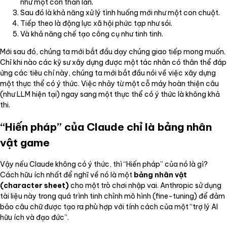
như một con thằn lằn.
Sau đó là khả năng xử lý tình huống mới như một con chuột.
Tiếp theo là động lực xã hội phức tạp như sói.
Và khả năng chế tạo công cụ như tinh tinh.
Mới sau đó, chúng ta mới bắt đầu dạy chúng giao tiếp mong muốn.
Chỉ khi nào các kỹ sư xây dựng được một tác nhân có thân thể đáp
ứng các tiêu chí này, chúng ta mới bắt đầu nói về việc xây dựng
một thực thể có ý thức. Việc nhảy từ một cỗ máy hoàn thiện câu
(như LLM hiện tại) ngay sang một thực thể có ý thức là không khả
thi.
“Hiến pháp” của Claude chỉ là bảng nhân
vật game
Vậy nếu Claude không có ý thức, thì “Hiến pháp” của nó là gì?
Cách hữu ích nhất để nghĩ về nó là một
bảng nhân vật
(character sheet)
cho một trò chơi nhập vai. Anthropic sử dụng
tài liệu này trong quá trình tinh chỉnh mô hình (fine-tuning) để đảm
bảo câu chữ được tạo ra phù hợp với tính cách của một “trợ lý AI
hữu ích và đạo đức”.