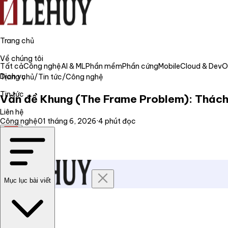
Trang chủ
Về chúng tôi
Tất cả
Công nghệ
AI & ML
Phần mềm
Phần cứng
Mobile
Cloud & Dev
Dịch vụ
Trang chủ
/
Tin tức
/
Công nghệ
Tin tức
Vấn đề Khung (The Frame Problem): Thách t
Liên hệ
Công nghệ
01 tháng 6, 2026
·
4
phút đọc
VI
Mục lục bài viết
Trang chủ
Về chúng tôi