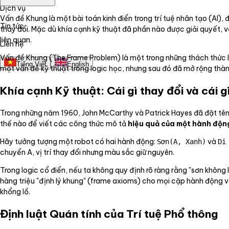
Dịch vụ
Vấn đề Khung là một bài toán kinh điển trong trí tuệ nhân tạo (AI)
Tin tức
thay đổi. Mặc dù khía cạnh kỹ thuật đã phần nào được giải quyết, 
liên quan.
Liên hệ
Vấn đề Khung (The Frame Problem) là một trong những thách thức lâu 
Tiếng Việt
English
một vấn đề kỹ thuật trong logic học, nhưng sau đó đã mở rộng thàn
Khía cạnh Kỹ thuật: Cái gì thay đổi và cái 
Trong những năm 1960, John McCarthy và Patrick Hayes đã đặt tên c
thế nào để viết các công thức mô tả
hiệu quả của một hành độn
Hãy tưởng tượng một robot có hai hành động:
và
Sơn(A, Xanh)
Di
chuyển A, vị trí thay đổi nhưng màu sắc giữ nguyên.
Trong logic cổ điển, nếu ta không quy định rõ ràng rằng "sơn không l
hàng triệu "định lý khung" (frame axioms) cho mọi cặp hành động và
khổng lồ.
Định luật Quán tính của Trí tuệ Phổ thông