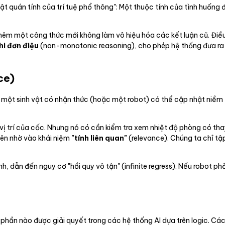
ật quán tính của trí tuệ phổ thông": Một thuộc tính của tình huống 
à thêm một công thức mới không làm vô hiệu hóa các kết luận cũ. Đi
phi đơn điệu
(non-monotonic reasoning), cho phép hệ thống đưa ra 
ce)
ào một sinh vật có nhận thức (hoặc một robot) có thể cập nhật niề
ật vị trí của cốc. Nhưng nó có cần kiểm tra xem nhiệt độ phòng có 
iên nhờ vào khái niệm
"tính liên quan"
(relevance). Chúng ta chỉ tậ
nh, dẫn đến nguy cơ "hồi quy vô tận" (infinite regress). Nếu robot ph
hần nào được giải quyết trong các hệ thống AI dựa trên logic. Các 