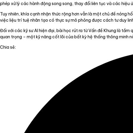
phép xử lý các hành động song song, thay đổi liên tục và các hiệu ứ
Tuy nhiên, khía cạnh nhận thức rộng hơn vẫn là một chủ đề nóng hổi
việc liệu trí tuệ nhân tạo có thực sự mô phỏng được cách tư duy li
Đối với các kỹ sư AI hiện đại, bài học rút ra từ Vấn đề Khung là tầm
quan trọng – một kỹ năng cốt lõi của bất kỳ hệ thống thông minh n
Chia sẻ: