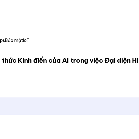
Ops
Bảo mật
IoT
hức Kinh điển của AI trong việc Đại diện 