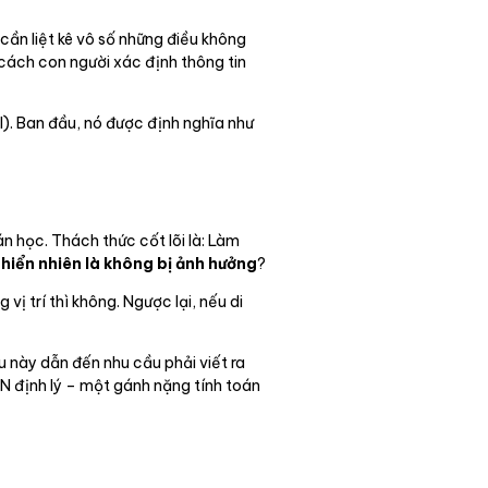
cần liệt kê vô số những điều không
 cách con người xác định thông tin
I). Ban đầu, nó được định nghĩa như
n học. Thách thức cốt lõi là: Làm
u
hiển nhiên là không bị ảnh hưởng
?
vị trí thì không. Ngược lại, nếu di
ều này dẫn đến nhu cầu phải viết ra
 N định lý – một gánh nặng tính toán