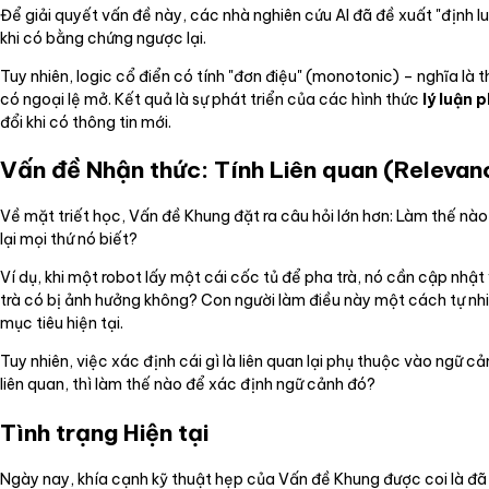
Để giải quyết vấn đề này, các nhà nghiên cứu AI đã đề xuất "định lu
khi có bằng chứng ngược lại.
Tuy nhiên, logic cổ điển có tính "đơn điệu" (monotonic) – nghĩa l
có ngoại lệ mở. Kết quả là sự phát triển của các hình thức
lý luận 
đổi khi có thông tin mới.
Vấn đề Nhận thức: Tính Liên quan (Relevan
Về mặt triết học, Vấn đề Khung đặt ra câu hỏi lớn hơn: Làm thế n
lại mọi thứ nó biết?
Ví dụ, khi một robot lấy một cái cốc tủ để pha trà, nó cần cập nh
trà có bị ảnh hưởng không? Con người làm điều này một cách tự nh
mục tiêu hiện tại.
Tuy nhiên, việc xác định cái gì là liên quan lại phụ thuộc vào ngữ cả
liên quan, thì làm thế nào để xác định ngữ cảnh đó?
Tình trạng Hiện tại
Ngày nay, khía cạnh kỹ thuật hẹp của Vấn đề Khung được coi là đã p