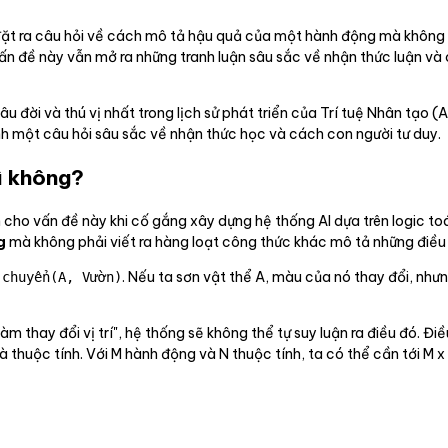
, đặt ra câu hỏi về cách mô tả hậu quả của một hành động mà không 
vấn đề này vẫn mở ra những tranh luận sâu sắc về nhận thức luận và
đời và thú vị nhất trong lịch sử phát triển của Trí tuệ Nhân tạo (A
h một câu hỏi sâu sắc về nhận thức học và cách con người tư duy.
gì không?
ho vấn đề này khi cố gắng xây dựng hệ thống AI dựa trên logic toá
g
mà không phải viết ra hàng loạt công thức khác mô tả những điề
. Nếu ta sơn vật thể A, màu của nó thay đổi, nhưng 
 chuyển(A, Vườn)
àm thay đổi vị trí", hệ thống sẽ không thể tự suy luận ra điều đó. Đi
 thuộc tính. Với M hành động và N thuộc tính, ta có thể cần tới M x