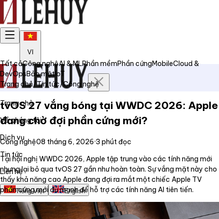
VI
Tất cả
Công nghệ
AI & ML
Phần mềm
Phần cứng
Mobile
Cloud &
DevOps
Bảo mật
IoT
Trang chủ
/
Tin tức
/
Công nghệ
Trang chủ
tvOS 27 vắng bóng tại WWDC 2026: Apple
đang chờ đợi phần cứng mới?
Về chúng tôi
Dịch vụ
Công nghệ
08 tháng 6, 2026
·
3
phút đọc
Tin tức
Tại hội nghị WWDC 2026, Apple tập trung vào các tính năng mới
nhưng lại bỏ qua tvOS 27 gần như hoàn toàn. Sự vắng mặt này cho
Liên hệ
thấy khả năng cao Apple đang đợi ra mắt một chiếc Apple TV
phần cứng mới đủ mạnh để hỗ trợ các tính năng AI tiên tiến.
Tiếng Việt
English