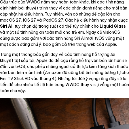
Cấu trúc của WWDC năm nay hoàn toàn khác, khi các tính năng
định hình bài thuyết trình thay vì các phần dành riêng cho mỗi bản
cập nhật hệ điều hành. Tuy nhiên, vẫn có những đề cập lớn cho
macOS 27, iOS 27 và iPadOS 27. Các hệ điều hành này nhận được
Siri AI
, tùy chọn độ trong suốt có thể tùy chỉnh cho
Liquid Glass
và một số tính năng an toàn mới cho trẻ em. Ngay cả visionOS
cũng được bao gồm với các tính năng Siri AI mới. tvOS vắng mặt
một cách đáng chú ý, bao gồm cả trên trang web của Apple.
Trong một thông báo gần đây về các tính năng hỗ trợ người
khuyết tật sắp tới, Apple đã đề cập rằng hỗ trợ văn bản lớn hơn sẽ
đến với tvOS, cho phép những người có thị lực kém tăng kích thước
văn bản trên màn hình (Amazon đã công bố tính năng tương tự cho
Fire TV Stick HD vào tháng 4). Nhưng tôi đã kỳ vọng rằng đây sẽ là
tiền đề cho nhiều tiết lộ hơn trong WWDC thay vì sự vắng mặt hoàn
toàn như vậy.