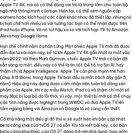
Apple TV 4K, nơi nó có thể đóng vai trò là trung tâm cho toàn bộ
ngôi nhà thông minh của bạn. Hiện tại, có thể xem nguồn cấp
camera hoặc kích hoạt các cảnh khác nhau đã thiết lập, nhưng nó
bị hạn chế hơn nhiều so với tương tác bạn có thể nhận được trên
iPad hoặc iPhone. Và nó tụt hậu xa so với tích hợp TV từ Amazon
Alexa hay Google Home.
Hạn chế chính nằm ở phần cứng. Một chiếc Apple TV mới đã được
đồn đại từ vài năm nay, kể từ khi Apple TV 4K gần nhất ra mắt vào
năm 2022. Và theo Mark Gurman, chiếc Apple TV mới cơ bản đã
sẵn sàng ra mắt, điều này có thể là tin tốt. Để hỗ trợ Siri AI, hay
thậm chí là Apple Intelligence, Apple TV cần phải mạnh mẽ hơn
(chip A15 Bionic trong Apple TV ban đầu ra mắt cách đây gần 5
năm). Hiệu ứng này đang được cảm nhận trên toàn bộ dòng sản
phẩm của Apple, khi các mẫu Watch, iPad cũ và thậm chí một số
máy Mac bị loại bỏ do lỗi thời. Vì vậy, một thiết bị mới có thể chạy
các tính năng được highlight trong WWDC và đưa Apple TV lên
tầm ngang bằng với Amazon và Google là vô cùng cần thiết.
Có khả năng một điều gì đó thú vị sẽ xuất hiện khi bản cập nhật
beta công khai của tvOS 27 có sẵn. Khi tôi viết bài này, các bản
beta công khai khác của OS 27 đang trở nên khả dụng, bao gồm