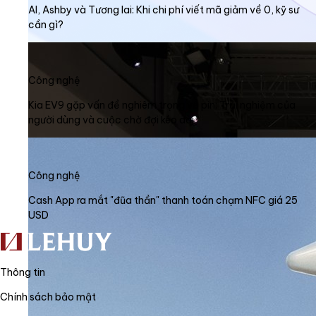
AI, Ashby và Tương lai: Khi chi phí viết mã giảm về 0, kỹ sư
cần gì?
Công nghệ
Kia EV9 gặp vấn đề nghiêm trọng về pin: Trải nghiệm của
người dùng và cuộc chờ đợi kéo dài
Công nghệ
Cash App ra mắt "đũa thần" thanh toán chạm NFC giá 25
USD
Thông tin
Chính sách bảo mật