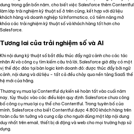
dung trong gần bốn năm, cho biết việc Salesforce thêm Contentful
làm lớp trải nghiệm kỹ thuật số ở trên cùng, kết hợp với dữ liệu
khách hàng và doanh nghiệp từ Informatica, có tiềm năng mở
khóa các trải nghiệm kỹ thuật số và khách hàng tốt hơn cho
Salesforce.
Tương lai của trải nghiệm số và AI
Khi nội dung kỹ thuật số bắt đầu thúc đẩy ngữ cảnh cho các tác
nhân AI và công cụ tìm kiếm câu trả lời, Salesforce giờ đây có một
vị thế độc đáo tại bàn logic kinh doanh đó: được thúc đẩy bởi ngữ
cảnh, nội dung và dữ liệu – tất cả đều chảy qua nền tảng SaaS thế
hệ mới của hãng.
Thương vụ mua lại Contentful dự kiến sẽ hoàn tất vào cuối năm
nay, tùy thuộc vào các điều kiện quy định. Salesforce chưa công
bố công cụ mua lại cụ thể cho Contentful. Trong tuyên bố của
mình, Salesforce cho biết Contentful được 4.800 khách hàng trên
toàn cầu tin tưởng và cung cấp cho người dùng một lớp nội dung
duy nhất trên email, thiết bị di động và web cho mọi trường hợp sử
dụng.