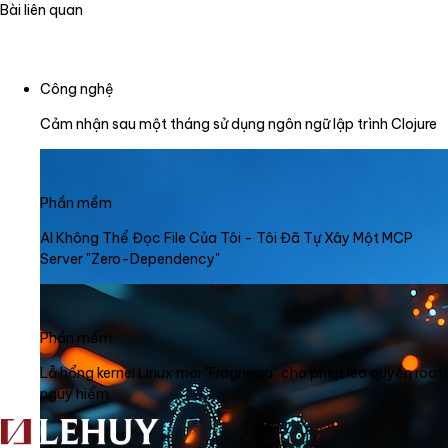
Bài liên quan
Công nghệ
Cảm nhận sau một tháng sử dụng ngôn ngữ lập trình Clojure
Phần mềm
AI Không Thể Đọc File Của Tôi - Tôi Đã Tự Xây Một MCP
Server "Zero-Dependency"
Phần mềm
Lỗ hổng kernel Linux mới "Fragnesia" cho phép leo quyền root
nguy hiểm