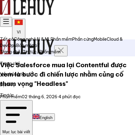
VI
Tất cả
Công nghệ
AI & ML
Phần mềm
Phần cứng
Mobile
Cloud &
DevOps
Bảo mật
IoT
Trang chủ
/
Tin tức
/
Phần mềm
Trang chủ
Việc Salesforce mua lại Contentful được
xem là bước đi chiến lược nhằm củng cố
Về chúng tôi
tham vọng "Headless"
Dịch vụ
Tin tức
Phần mềm
02 tháng 6, 2026
·
4
phút đọc
Liên hệ
Tiếng Việt
English
Mục lục bài viết