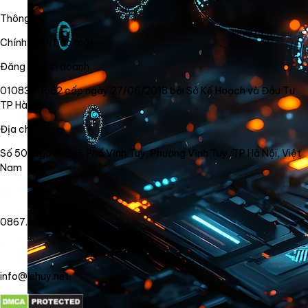
Thông tin
Chính sách bảo mật
Đăng ký kinh doanh
0108340562 cấp ngày 27/06/2018 bởi Sở Kế Hoạch và Đầu Tư
TP Hà Nội
Địa chỉ
Số 50, Ngõ 34/56 Phố Vĩnh Tuy, Phường Vĩnh Tuy, TP Hà Nội, Việt
Nam
0867.800.878
info@lehuy.net