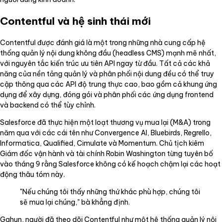
Contentful và hệ sinh thái mới
Contentful được đánh giá là một trong những nhà cung cấp hệ
thống quản lý nội dung không đầu (headless CMS) mạnh mẽ nhất,
với nguyên tắc kiến trúc ưu tiên API ngay từ đầu. Tất cả các khả
năng của nền tảng quản lý và phân phối nội dung đều có thể truy
cập thông qua các API độ trung thực cao, bao gồm cả khung ứng
dụng để xây dựng, đóng gói và phân phối các ứng dụng frontend
và backend có thể tùy chỉnh.
Salesforce đã thực hiện một loạt thương vụ mua lại (M&A) trong
năm qua với các cái tên như Convergence AI, Bluebirds, Regrello,
Informatica, Qualified, Cimulate và Momentum. Chủ tịch kiêm
Giám đốc vận hành và tài chính Robin Washington từng tuyên bố
vào tháng 9 rằng Salesforce không có kế hoạch chậm lại các hoạt
động thâu tóm này.
"Nếu chúng tôi thấy những thứ khác phù hợp, chúng tôi
sẽ mua lại chúng," bà khẳng định.
Gahun, người đã theo dõi Contentful như một hệ thống quản lý nội