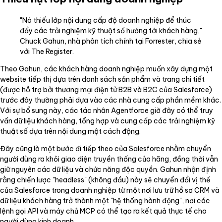
"Nó thiếu lớp nội dung cấp độ doanh nghiệp để thúc
đẩy các trải nghiệm kỹ thuật số hướng tới khách hàng,"
Chuck Gahun, nhà phân tích chính tại Forrester, chia sẻ
với The Register.
Theo Gahun, các khách hàng doanh nghiệp muốn xây dựng một
website tiếp thị dựa trên danh sách sản phẩm và trang chi tiết
(được hỗ trợ bởi thương mại điện tử B2B và B2C của Salesforce)
trước đây thường phải dựa vào các nhà cung cấp phần mềm khác.
Với sự bổ sung này, các tác nhân Agentforce giờ đây có thể truy
vấn dữ liệu khách hàng, tổng hợp và cung cấp các trải nghiệm kỹ
thuật số dựa trên nội dung một cách động.
Đây cũng là một bước đi tiếp theo của Salesforce nhằm chuyển
người dùng ra khỏi giao diện truyền thống của hãng, đồng thời vẫn
giữ nguyên các dữ liệu và chức năng độc quyền. Gahun nhận định
rằng chiến lược "headless" (không đầu) này sẽ chuyển đổi vị thế
của Salesforce trong doanh nghiệp từ một nơi lưu trữ hồ sơ CRM và
dữ liệu khách hàng trở thành một "hệ thống hành động", nơi các
lệnh gọi API và máy chủ MCP có thể tạo ra kết quả thực tế cho
người dùng kinh doanh.