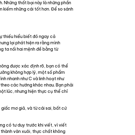
. Những thất bại này là những phần
ìm kiếm những cái tốt hơn. Để so sánh
ự thiếu hiểu biết đó ngay cả
hưng lại phát hiện ra rằng mình
ng ta nối hai mệnh đề bằng từ
không được xác định rõ, bạn có thể
tưởng không hợp lý, một số phẩm
ình nhanh như C và linh hoạt như
éo theo các hướng khác nhau. Bạn phải
ột lúc, nhưng hiện thực cụ thể chỉ
giấc mơ giả, và từ cái sai, bất cứ
 có tư duy trước khi viết, vì viết
ọ thành văn xuôi, thực chất không