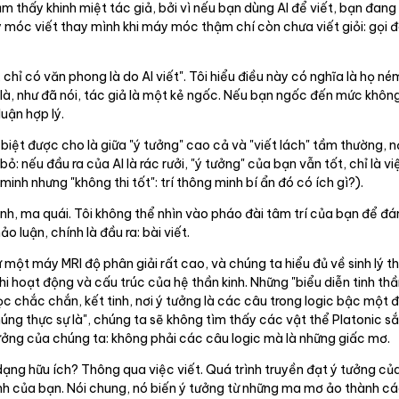
m thấy khinh miệt tác giả, bởi vì nếu bạn dùng AI để viết, bạn đang 
móc viết thay mình khi máy móc thậm chí còn chưa viết giỏi: gọi đ
, chỉ có văn phong là do AI viết". Tôi hiểu điều này có nghĩa là họ 
 là, như đã nói, tác giả là một kẻ ngốc. Nếu bạn ngốc đến mức khô
luận hợp lý.
iệt được cho là giữa "ý tưởng" cao cả và "viết lách" tầm thường, nơi 
 bỏ: nếu đầu ra của AI là rác rưởi, "ý tưởng" của bạn vẫn tốt, chỉ là v
nh nhưng "không thi tốt": trí thông minh bí ẩn đó có ích gì?).
nh, ma quái. Tôi không thể nhìn vào pháo đài tâm trí của bạn để đá
luận, chính là đầu ra: bài viết.
một máy MRI độ phân giải rất cao, và chúng ta hiểu đủ về sinh lý th
ghi hoạt động và cấu trúc của hệ thần kinh. Những "biểu diễn tinh t
c chắc chắn, kết tinh, nơi ý tưởng là các câu trong logic bậc một
húng thực sự là", chúng ta sẽ không tìm thấy các vật thể Platonic 
ưởng của chúng ta: không phải các câu logic mà là những giấc mơ.
ạng hữu ích? Thông qua việc viết. Quá trình truyền đạt ý tưởng c
h của bạn. Nói chung, nó biến ý tưởng từ những ma mơ ảo thành các 