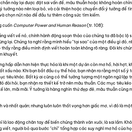
chắn này lại được đặt sai vấn đề, mâu thuẫn hoặc không hoàn chỉnh
 ý tưởng nào nên loại bỏ, và cải thiện hoặc chuyển đổi ý tưởng để t
 và chọn nút nào để đầu tư thêm công sức tìm kiếm.
ng cuốn
Computer Power and Human Reason
(tr. 108):
ắng viết về nó, chính hành động soạn thảo của chúng ta đã bộc lộ s
dừng lại. Chúng ta nghĩ rằng mình hiểu "tại sao" của một điều gì đó, n
 thấy rằng điều mình định viết hoàn toàn không rõ ràng. Đôi khi chú
ếm khuyết.
ởng hấp dẫn hơn hiện thực hóa là khi một dự án còn mơ hồ, hời hợt, 
 xấu nào. Khi bạn bắt đầu cụ thể hóa, bạn nhận ra rằng một số ý 
c tiêu khác. Bất kỳ ai cũng có thể tưởng tượng một ngôn ngữ lập tr
 đó đòi hỏi, bạn nhận ra thiết kế trở nên mâu thuẫn. Các mục tiêu k
kế lớn, mãi mãi. Ý tưởng là hàng nghìn thứ đẹp đẽ, mâu thuẫn cùng m
 và nhất quán; nhưng luôn luôn thất vọng hơn giấc mơ, vì đó là một 
là lao động chân tay để biến chúng thành văn xuôi, là sai lầm. Không
ông viết, người bỏ qua bước "chỉ" tổng hợp các suy nghĩ mơ hồ của h