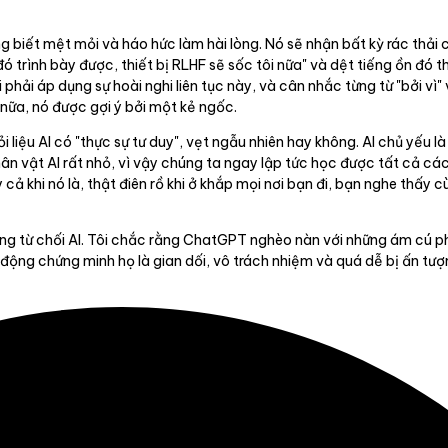
ng biết mệt mỏi và háo hức làm hài lòng. Nó sẽ nhận bất kỳ rác thải
đó trình bày được, thiết bị RLHF sẽ sốc tôi nữa" và dệt tiếng ồn đó 
 phải áp dụng sự hoài nghi liên tục này, và cân nhắc từng từ "bởi v
 nữa, nó được gợi ý bởi một kẻ ngốc.
 liệu AI có "thực sự tư duy", vẹt ngẫu nhiên hay không. AI chủ yếu l
ân vật AI rất nhỏ, vì vậy chúng ta ngay lập tức học được tất cả các
 cả khi nó là, thật điên rồ khi ở khắp mọi nơi bạn đi, bạn nghe thấy 
hông từ chối AI. Tôi chắc rằng ChatGPT nghèo nàn với những ám cú p
động chứng minh họ là gian dối, vô trách nhiệm và quá dễ bị ấn tượ