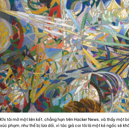
Dịch vụ
Tin tức
Liên hệ
Tiếng Việt
English
Khi tôi mở một liên kết, chẳng hạn trên Hacker News, và thấy một bà
xúc phạm, như thể bị lừa dối, vì tác giả coi tôi là một kẻ ngốc sẽ k