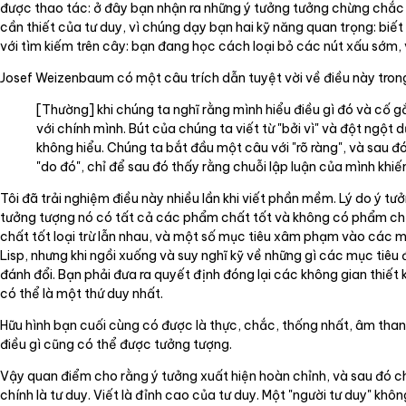
được thao tác: ở đây bạn nhận ra những ý tưởng tưởng chừng chắc 
cần thiết của tư duy, vì chúng dạy bạn hai kỹ năng quan trọng: biết
với tìm kiếm trên cây: bạn đang học cách loại bỏ các nút xấu sớm,
Josef Weizenbaum có một câu trích dẫn tuyệt vời về điều này tro
[Thường] khi chúng ta nghĩ rằng mình hiểu điều gì đó và cố g
với chính mình. Bút của chúng ta viết từ "bởi vì" và đột ngột 
không hiểu. Chúng ta bắt đầu một câu với "rõ ràng", và sau đó
"do đó", chỉ để sau đó thấy rằng chuỗi lập luận của mình khi
Tôi đã trải nghiệm điều này nhiều lần khi viết phần mềm. Lý do ý tư
tưởng tượng nó có tất cả các phẩm chất tốt và không có phẩm chất
chất tốt loại trừ lẫn nhau, và một số mục tiêu xâm phạm vào các mụ
Lisp, nhưng khi ngồi xuống và suy nghĩ kỹ về những gì các mục tiêu
đánh đổi. Bạn phải đưa ra quyết định đóng lại các không gian thiết 
có thể là một thứ duy nhất.
Hữu hình bạn cuối cùng có được là thực, chắc, thống nhất, âm thanh
điều gì cũng có thể được tưởng tượng.
Vậy quan điểm cho rằng ý tưởng xuất hiện hoàn chỉnh, và sau đó chỉ 
chính là tư duy. Viết là đỉnh cao của tư duy. Một "người tư duy" kh