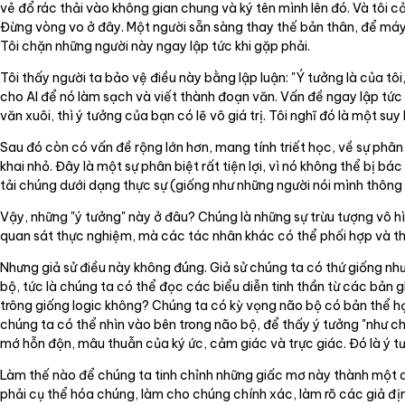
vẻ đổ rác thải vào không gian chung và ký tên mình lên đó. Và tôi cả
Đừng vòng vo ở đây. Một người sẵn sàng thay thế bản thân, để máy 
Tôi chặn những người này ngay lập tức khi gặp phải.
Tôi thấy người ta bảo vệ điều này bằng lập luận: "Ý tưởng là của tôi
cho AI để nó làm sạch và viết thành đoạn văn. Vấn đề ngay lập tức
văn xuôi, thì ý tưởng của bạn có lẽ vô giá trị. Tôi nghĩ đó là một suy 
Sau đó còn có vấn đề rộng lớn hơn, mang tính triết học, về sự phân b
khai nhỏ. Đây là một sự phân biệt rất tiện lợi, vì nó không thể bị bác
tải chúng dưới dạng thực sự (giống như những người nói mình thông mi
Vậy, những "ý tưởng" này ở đâu? Chúng là những sự trừu tượng vô hì
quan sát thực nghiệm, mà các tác nhân khác có thể phối hợp và thảo 
Nhưng giả sử điều này không đúng. Giả sử chúng ta có thứ giống như 
bộ, tức là chúng ta có thể đọc các biểu diễn tinh thần từ các bản 
trông giống logic không? Chúng ta có kỳ vọng não bộ có bản thể họ
chúng ta có thể nhìn vào bên trong não bộ, để thấy ý tưởng "như c
mớ hỗn độn, mâu thuẫn của ký ức, cảm giác và trực giác. Đó là ý t
Làm thế nào để chúng ta tinh chỉnh những giấc mơ này thành một d
phải cụ thể hóa chúng, làm cho chúng chính xác, làm rõ các giả địn