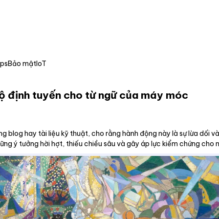
Ops
Bảo mật
IoT
 bộ định tuyến cho từ ngữ của máy móc
g blog hay tài liệu kỹ thuật, cho rằng hành động này là sự lừa dối và
 những ý tưởng hời hợt, thiếu chiều sâu và gây áp lực kiểm chứng cho 