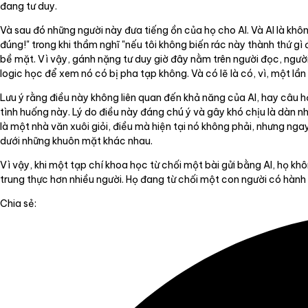
đang tư duy.
Và sau đó những người này đưa tiếng ồn của họ cho AI. Và AI là khô
đúng!" trong khi thầm nghĩ "nếu tôi không biến rác này thành thứ gì 
bề mặt. Vì vậy, gánh nặng tư duy giờ đây nằm trên người đọc, người
logic học để xem nó có bị pha tạp không. Và có lẽ là có, vì, một lần
Lưu ý rằng điều này không liên quan đến khả năng của AI, hay câu hỏi
tình huống này. Lý do điều này đáng chú ý và gây khó chịu là dàn nh
là một nhà văn xuôi giỏi, điều mà hiện tại nó không phải, nhưng ngay
dưới những khuôn mặt khác nhau.
Vì vậy, khi một tạp chí khoa học từ chối một bài gửi bằng AI, họ k
trung thực hơn nhiều người. Họ đang từ chối một con người có hành 
Chia sẻ: