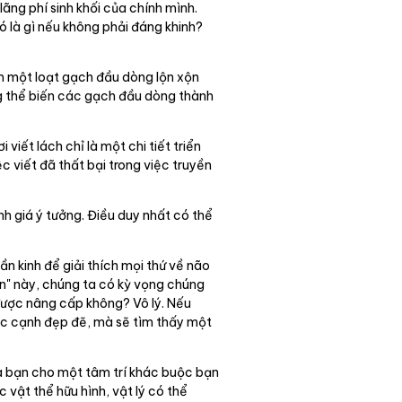
lãng phí sinh khối của chính mình.
ó là gì nếu không phải đáng khinh?
ném một loạt gạch đầu dòng lộn xộn
ng thể biến các gạch đầu dòng thành
viết lách chỉ là một chi tiết triển
iệc viết đã thất bại trong việc truyền
nh giá ý tưởng. Điều duy nhất có thể
ần kinh để giải thích mọi thứ về não
hần" này, chúng ta có kỳ vọng chúng
 được nâng cấp không? Vô lý. Nếu
sắc cạnh đẹp đẽ, mà sẽ tìm thấy một
ủa bạn cho một tâm trí khác buộc bạn
vật thể hữu hình, vật lý có thể