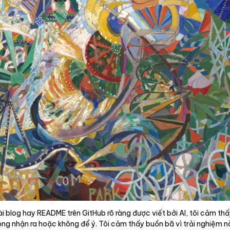
i blog hay README trên GitHub rõ ràng được viết bởi AI, tôi cảm thấ
hông nhận ra hoặc không để ý. Tôi cảm thấy buồn bã vì trải nghiệm nà