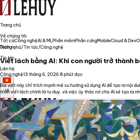
Trang chủ
Về chúng tôi
Tất cả
Công nghệ
AI & ML
Phần mềm
Phần cứng
Mobile
Cloud & Dev
Dịch vụ
Trang chủ
/
Tin tức
/
Công nghệ
Tin tức
Viết lách bằng AI: Khi con người trở thành
Liên hệ
Công nghệ
13 tháng 6, 2026
·
8
phút đọc
Bài viết này chỉ trích mạnh mẽ xu hướng sử dụng AI để tạo ra nội dun
VI
trình viết lách chính là tư duy, và việc ủy thác nó cho AI sẽ tạo ra
Trang chủ
Về chúng tôi