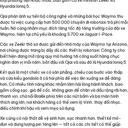
loại phương tiện khác nhau, bao gồm cả xe minivan Zeekr và
Hyundai Ioniq 5.
Ojai phản ánh sự tiến bộ công nghệ và những bài học Waymo thu
được từ việc cung cấp hơn 500.000 chuyến đi robotaxi trả phí mỗi
tuần. Nó cũng nhằm mục đích tăng tốc độ tăng trưởng của đội xe
Waymo, hiện tại chủ yếu là khoảng 3.700 xe Jaguar I-Pace.
Các xe Zeekr thô sơ được gửi đến nhà máy của Waymo tại Arizona,
nơi chúng được trang bị đầy đủ các thiết bị robotaxi. Công ty cho
biết hiện đang mở rộng quy mô hướng tới công suất hàng chục
nghìn đơn vị mỗi năm, bắt đầu với Ojai và sau đó là Hyundai Ioniq 5.
Kết quả là một chiếc xe có sàn phẳng, chiều cao bước vào thấp
và cửa kiểu gondola ở cả hai phía để việc lên xuống xe dễ dàng
hơn. Có nhiều tính năng khác nhằm làm hài lòng hành khách, bao
gồm cổng sạc, giá để cốc, không gian để chân và đầu rộng rãi hơn,
thanh vịn, chữ nổi Braille phía trên các nút bấm và ba màn hình
thích ứng lớn, nơi khách hàng có thể xem lộ trình, thay đổi nhạc,
điều chỉnh khí hậu và xem mẹo sử dụng.
Xe cũng có nội thất dễ vệ sinh hơn, sạc nhanh hơn, thiết kế mô-
đun và dung lượng pin tăng lên — tất cả các chi tiết có thể giúp