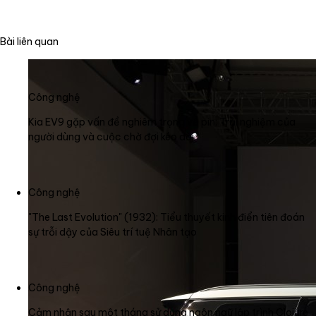
Bài liên quan
Công nghệ
Kia EV9 gặp vấn đề nghiêm trọng về pin: Trải nghiệm của
người dùng và cuộc chờ đợi kéo dài
Công nghệ
"The Last Evolution" (1932): Tiểu thuyết kinh điển tiên đoán
sự trỗi dậy của Siêu trí tuệ Nhân tạo
Công nghệ
Cảm nhận sau một tháng sử dụng ngôn ngữ lập trình Clojure