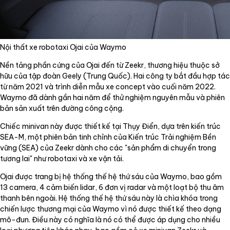
Nội thất xe robotaxi Ojai của Waymo
Nền tảng phần cứng của Ojai đến từ Zeekr, thương hiệu thuộc sở
hữu của tập đoàn Geely (Trung Quốc). Hai công ty bắt đầu hợp tác
từ năm 2021 và trình diễn mẫu xe concept vào cuối năm 2022.
Waymo đã dành gần hai năm để thử nghiệm nguyên mẫu và phiên
bản sản xuất trên đường công cộng.
Chiếc minivan này được thiết kế tại Thụy Điển, dựa trên kiến trúc
SEA-M, một phiên bản tinh chỉnh của Kiến trúc Trải nghiệm Bền
vững (SEA) của Zeekr dành cho các "sản phẩm di chuyển trong
tương lai" như robotaxi và xe vận tải.
Ojai được trang bị hệ thống thế hệ thứ sáu của Waymo, bao gồm
13 camera, 4 cảm biến lidar, 6 đơn vị radar và một loạt bộ thu âm
thanh bên ngoài. Hệ thống thế hệ thứ sáu này là chìa khóa trong
chiến lược thương mại của Waymo vì nó được thiết kế theo dạng
mô-đun. Điều này có nghĩa là nó có thể được áp dụng cho nhiều