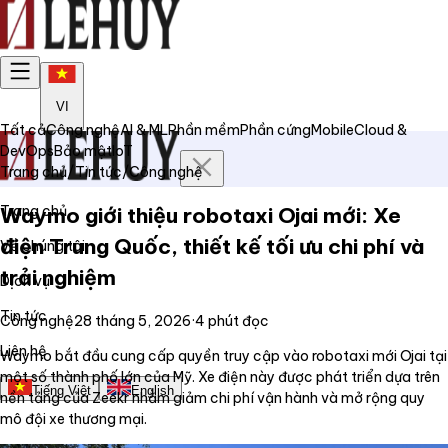
VI
Tất cả
Công nghệ
AI & ML
Phần mềm
Phần cứng
Mobile
Cloud &
DevOps
Bảo mật
IoT
Trang chủ
/
Tin tức
/
Công nghệ
Trang chủ
Waymo giới thiệu robotaxi Ojai mới: Xe
điện Trung Quốc, thiết kế tối ưu chi phí và
Về chúng tôi
trải nghiệm
Dịch vụ
Tin tức
Công nghệ
28 tháng 5, 2026
·
4
phút đọc
Liên hệ
Waymo bắt đầu cung cấp quyền truy cập vào robotaxi mới Ojai tại
một số thành phố lớn của Mỹ. Xe điện này được phát triển dựa trên
Tiếng Việt
English
nền tảng của Zeekr nhằm giảm chi phí vận hành và mở rộng quy
mô đội xe thương mại.