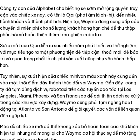
Công ty con của Alphabet cho biết họ sẽ sớm mở rộng quyền truy
cập vào chiếc xe này, có tên là Ojai (phát âm là oh-hi), đến nhiều
hành khách và thành phố hơn. Hiện tại, Waymo đang cung cấp các
chuyến đi miễn phí cho số lượng khách hàng hạn chế để thu thập
phản hồi và hoàn thiện thêm trải nghiệm robotaxi.
Sự ra mắt của Ojai diễn ra sau nhiều năm phát triển và thử nghiệm,
với mục tiêu tạo ra một phương tiện dễ tiếp cận, thoải mái, dễ bảo
trì và quan trọng nhất là chi phí sản xuất cũng như vận hành thấp
hơn.
Tuy nhiên, sự xuất hiện của chiếc minivan màu xanh này cũng đến
vào một thời điểm đầy thách thức đối với Waymo. Gần đây, công
ty đã tạm dừng dịch vụ robotaxi trên các tuyến cao tốc tại Los
Angeles, Miami, Phoenix và San Francisco để cải thiện cách xe xử lý
trong các khu vực xây dựng. Waymo cũng phải tạm ngừng hoạt
động tại Atlanta và San Antonio để giải quyết các vấn đề liên quan
đến ngập lụt.
Mặc dù chiếc xe mới có thể không xóa bỏ hoàn toàn các khó khăn
hiện tại, nhưng nó mang lại cho Waymo cơ hội thực sự để mở rộng
quy mô và tạo ra doanh thu.