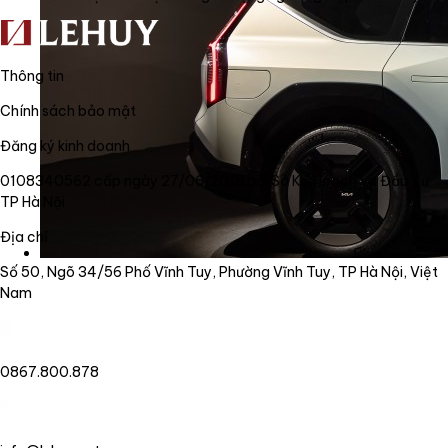
Thông tin
Chính sách bảo mật
Đăng ký kinh doanh
0108340562 cấp ngày 27/06/2018 bởi Sở Kế Hoạch và Đầu Tư
TP Hà Nội
Địa chỉ
Số 50, Ngõ 34/56 Phố Vĩnh Tuy, Phường Vĩnh Tuy, TP Hà Nội, Việt
Nam
0867.800.878