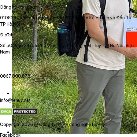
Đăng ký kinh doanh
0108340562 cấp ngày 27/06/2018 bởi Sở Kế Hoạch và Đầu Tư
TP Hà Nội
Địa chỉ
Số 50, Ngõ 34/56 Phố Vĩnh Tuy, Phường Vĩnh Tuy, TP Hà Nội, Việt
Nam
0867.800.878
info@lehuy.net
Copyright 2026 @ Công ty TNHH công nghệ Lê Huy
Facebook