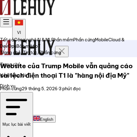
VI
Tất cả
Công nghệ
AI & ML
Phần mềm
Phần cứng
Mobile
Cloud &
DevOps
Bảo mật
IoT
Trang chủ
/
Tin tức
/
Phần cứng
Trang chủ
Website của Trump Mobile vẫn quảng cáo
sai lệch điện thoại T1 là "hàng nội địa Mỹ"
Về chúng tôi
Dịch vụ
Phần cứng
29 tháng 5, 2026
·
3
phút đọc
Tin tức
Liên hệ
Tiếng Việt
English
Mục lục bài viết