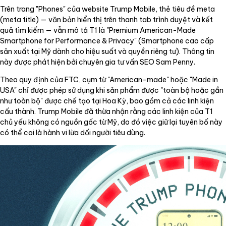
Trên trang "Phones" của website Trump Mobile, thẻ tiêu đề meta
(meta title) — văn bản hiển thị trên thanh tab trình duyệt và kết
quả tìm kiếm — vẫn mô tả T1 là "Premium American-Made
Smartphone for Performance & Privacy" (Smartphone cao cấp
sản xuất tại Mỹ dành cho hiệu suất và quyền riêng tư). Thông tin
này được phát hiện bởi chuyên gia tư vấn SEO Sam Penny.
Theo quy định của FTC, cụm từ "American-made" hoặc "Made in
USA" chỉ được phép sử dụng khi sản phẩm được "toàn bộ hoặc gần
như toàn bộ" được chế tạo tại Hoa Kỳ, bao gồm cả các linh kiện
cấu thành. Trump Mobile đã thừa nhận rằng các linh kiện của T1
chủ yếu không có nguồn gốc từ Mỹ, do đó việc giữ lại tuyên bố này
có thể coi là hành vi lừa dối người tiêu dùng.