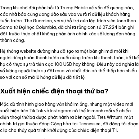
Trong khi chờ đợi phản hồi từ Trump Mobile về vấn đề quảng cáo,
các nhà báo cũng đang đào sâu vào vụ rò rỉ dữ liệu khách hàng
tuần trước. The Guardian, với sự hỗ trợ của lập trình viên Jonathan
Soma từ Đại học Columbia, đã chỉ ra rằng con số 27.224 bản ghi
đặt trước thực chất không phản ánh chính xác số lượng đơn hàng
thành công.
Hệ thống website dường như đã tạo ra một bản ghi mới mỗi khi
người dùng hoàn thành bước cuối cùng trước khi thanh toán, bất kể
họ có thực sự trả tiền cọc 100 USD hay không. Điều này có nghĩa là
số lượng người thực sự đặt mua và chốt đơn có thể thấp hơn nhiều
so với con số mà lỗ hổng dữ liệu đã tiết lộ.
Xuất hiện chiếc điện thoại thứ ba?
Mặc dù tình hình giao hàng vẫn khá im ắng, nhưng một video mới
xuất hiện trên TikTok và Instagram có thể là manh mối về chiếc
điện thoại thứ ba được phát hành ra bên ngoài. Tres Wittum, một
chính trị gia thuộc đảng Cộng hòa tại Tennessee, đã đăng tải đoạn
clip cho thấy quá trình khởi động của chiếc điện thoại T1.