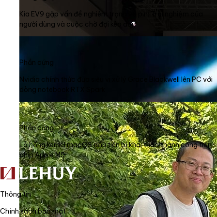
Kia EV9 gặp vấn đề nghiêm trọng về pin: Trải nghiệm của
người dùng và cuộc chờ đợi kéo dài
Phần cứng
Nvidia chính thức đưa siêu vi xử lý Grace Blackwell lên PC với
dòng notebook RTX Spark
Phần cứng
Lỗ hổng kernel macOS đầu tiên bị khai thác thành công trên
chip Apple M5
Thông tin
Chính sách bảo mật