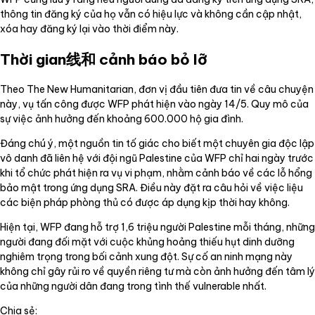
thông tin đăng ký của họ vẫn có hiệu lực và không cần cập nhật,
xóa hay đăng ký lại vào thời điểm này.
Thời gian线和 cảnh báo bỏ lỡ
Theo The New Humanitarian, đơn vị đầu tiên đưa tin về câu chuyện
này, vụ tấn công được WFP phát hiện vào ngày 14/5. Quy mô của
sự việc ảnh hưởng đến khoảng 600.000 hộ gia đình.
Đáng chú ý, một nguồn tin tố giác cho biết một chuyên gia độc lập
vô danh đã liên hệ với đội ngũ Palestine của WFP chỉ hai ngày trước
khi tổ chức phát hiện ra vụ vi phạm, nhằm cảnh báo về các lỗ hổng
bảo mật trong ứng dụng SRA. Điều này đặt ra câu hỏi về việc liệu
các biện pháp phòng thủ có được áp dụng kịp thời hay không.
Hiện tại, WFP đang hỗ trợ 1,6 triệu người Palestine mỗi tháng, những
người đang đối mặt với cuộc khủng hoảng thiếu hụt dinh dưỡng
nghiêm trọng trong bối cảnh xung đột. Sự cố an ninh mạng này
không chỉ gây rủi ro về quyền riêng tư mà còn ảnh hưởng đến tâm lý
của những người dân đang trong tình thế vulnerable nhất.
Chia sẻ: