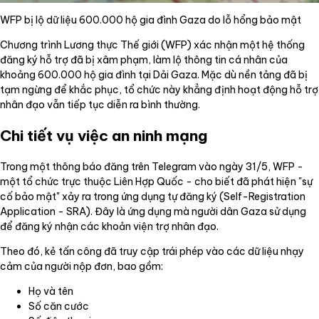
WFP bị lộ dữ liệu 600.000 hộ gia đình Gaza do lỗ hổng bảo mật
Chương trình Lương thực Thế giới (WFP) xác nhận một hệ thống
đăng ký hỗ trợ đã bị xâm phạm, làm lộ thông tin cá nhân của
khoảng 600.000 hộ gia đình tại Dải Gaza. Mặc dù nền tảng đã bị
tạm ngừng để khắc phục, tổ chức này khẳng định hoạt động hỗ trợ
nhân đạo vẫn tiếp tục diễn ra bình thường.
Chi tiết vụ việc an ninh mạng
Trong một thông báo đăng trên Telegram vào ngày 31/5, WFP -
một tổ chức trực thuộc Liên Hợp Quốc - cho biết đã phát hiện "sự
cố bảo mật" xảy ra trong ứng dụng tự đăng ký (Self-Registration
Application - SRA). Đây là ứng dụng mà người dân Gaza sử dụng
để đăng ký nhận các khoản viện trợ nhân đạo.
Theo đó, kẻ tấn công đã truy cập trái phép vào các dữ liệu nhạy
cảm của người nộp đơn, bao gồm:
Họ và tên
Số căn cước