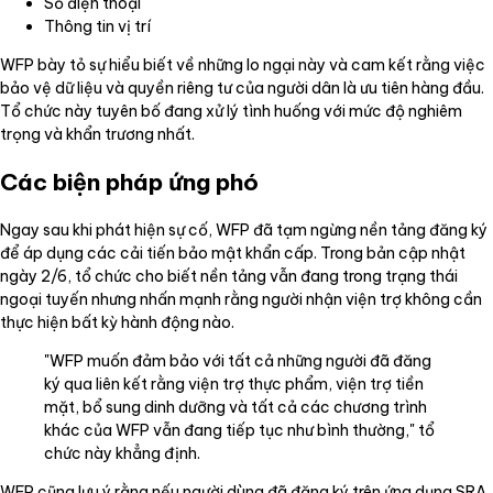
Số điện thoại
Thông tin vị trí
WFP bày tỏ sự hiểu biết về những lo ngại này và cam kết rằng việc
bảo vệ dữ liệu và quyền riêng tư của người dân là ưu tiên hàng đầu.
Tổ chức này tuyên bố đang xử lý tình huống với mức độ nghiêm
trọng và khẩn trương nhất.
Các biện pháp ứng phó
Ngay sau khi phát hiện sự cố, WFP đã tạm ngừng nền tảng đăng ký
để áp dụng các cải tiến bảo mật khẩn cấp. Trong bản cập nhật
ngày 2/6, tổ chức cho biết nền tảng vẫn đang trong trạng thái
ngoại tuyến nhưng nhấn mạnh rằng người nhận viện trợ không cần
thực hiện bất kỳ hành động nào.
"WFP muốn đảm bảo với tất cả những người đã đăng
ký qua liên kết rằng viện trợ thực phẩm, viện trợ tiền
mặt, bổ sung dinh dưỡng và tất cả các chương trình
khác của WFP vẫn đang tiếp tục như bình thường," tổ
chức này khẳng định.
WFP cũng lưu ý rằng nếu người dùng đã đăng ký trên ứng dụng SRA,