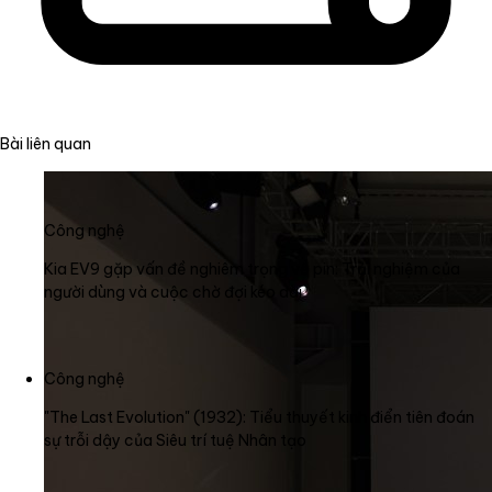
Bài liên quan
Công nghệ
Kia EV9 gặp vấn đề nghiêm trọng về pin: Trải nghiệm của
người dùng và cuộc chờ đợi kéo dài
Công nghệ
"The Last Evolution" (1932): Tiểu thuyết kinh điển tiên đoán
sự trỗi dậy của Siêu trí tuệ Nhân tạo