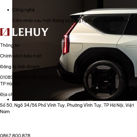
Công nghệ
Cảm nhận sau một tháng sử dụng ngôn ngữ lập trình Clojure
Thông tin
Chính sách bảo mật
Đăng ký kinh doanh
0108340562 cấp ngày 27/06/2018 bởi Sở Kế Hoạch và Đầu Tư
TP Hà Nội
Địa chỉ
Số 50, Ngõ 34/56 Phố Vĩnh Tuy, Phường Vĩnh Tuy, TP Hà Nội, Việt
Nam
0867.800.878