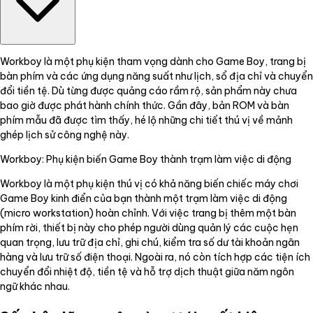
Workboy là một phụ kiện tham vọng dành cho Game Boy, trang bị
bàn phím và các ứng dụng năng suất như lịch, sổ địa chỉ và chuyển
đổi tiền tệ. Dù từng được quảng cáo rầm rộ, sản phẩm này chưa
bao giờ được phát hành chính thức. Gần đây, bản ROM và bàn
phím mẫu đã được tìm thấy, hé lộ những chi tiết thú vị về mảnh
ghép lịch sử công nghệ này.
Workboy: Phụ kiện biến Game Boy thành trạm làm việc di động
Workboy là một phụ kiện thú vị có khả năng biến chiếc máy chơi
Game Boy kinh điển của bạn thành một trạm làm việc di động
(micro workstation) hoàn chỉnh. Với việc trang bị thêm một bàn
phím rời, thiết bị này cho phép người dùng quản lý các cuộc hẹn
quan trọng, lưu trữ địa chỉ, ghi chú, kiểm tra số dư tài khoản ngân
hàng và lưu trữ số điện thoại. Ngoài ra, nó còn tích hợp các tiện ích
chuyển đổi nhiệt độ, tiền tệ và hỗ trợ dịch thuật giữa năm ngôn
ngữ khác nhau.