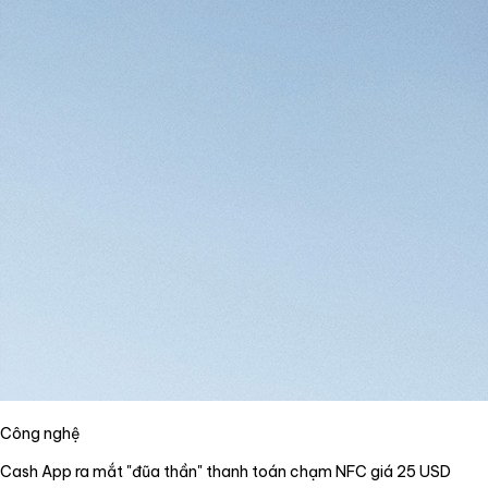
Công nghệ
Cash App ra mắt "đũa thần" thanh toán chạm NFC giá 25 USD