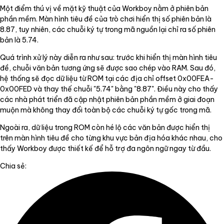
Một điểm thú vị về mặt kỹ thuật của Workboy nằm ở phiên bản
phần mềm. Màn hình tiêu đề của trò chơi hiển thị số phiên bản là
8.87, tuy nhiên, các chuỗi ký tự trong mã nguồn lại chỉ ra số phiên
bản là 5.74.
Quá trình xử lý này diễn ra như sau: trước khi hiển thị màn hình tiêu
đề, chuỗi văn bản tương ứng sẽ được sao chép vào RAM. Sau đó,
hệ thống sẽ đọc dữ liệu từ ROM tại các địa chỉ offset 0x00FEA-
0x00FED và thay thế chuỗi "5.74" bằng "8.87". Điều này cho thấy
các nhà phát triển đã cập nhật phiên bản phần mềm ở giai đoạn
muộn mà không thay đổi toàn bộ các chuỗi ký tự gốc trong mã.
Ngoài ra, dữ liệu trong ROM còn hé lộ các văn bản được hiển thị
trên màn hình tiêu đề cho từng khu vực bản địa hóa khác nhau, cho
thấy Workboy được thiết kế để hỗ trợ đa ngôn ngữ ngay từ đầu.
Chia sẻ: