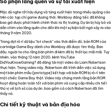
Số phận lãng quên và sự tái xuất hiện
Mặc dù nghe rất hữu dụng và từng xuất hiện trong nhiều quảng cáo
trên các tạp chí game đương thời, Workboy đáng tiếc đã không
bao giờ được phát hành chính thức ra thị trường. Dự án bị hủy bỏ và
dần chìm vào lãng quên cho đến khi một sự kiện bất ngờ xảy ra vào
tháng 9 năm 2020.
Trong đợt rò rỉ dữ liệu "lot check" vào thời điểm đó, bản ROM của
cartridge Game Boy dành cho Workboy đã được tìm thấy. Ban
đầu, người ta cho rằng bàn phím đi kèm đã bị thất lạc mãi mãi. Tuy
nhiên, vào tháng 12 năm 2020, kênh YouTube
DidYouKnowGaming? đã đăng tải một video do Liam Robertson
thực hiện. Trong video này, Robertson đã trình diễn việc sử dụng
một bàn phím mẫu (prototype) kết hợp với bản ROM bị rò rỉ trên
một chiếc Game Boy thật. Video này chứng minh rằng bản ROM
hoạt động hoàn toàn tốt với bàn phím và cung cấp nhiều chi tiết
thú vị về lịch sử của dự án, bao gồm cả cách Robertson đã tìm
thấy nó.
Chi tiết kỹ thuật và bản địa hóa