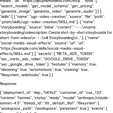
media", "url": "
https://api.prismvideos.com/mcp
",
"tools": [
"search_models", "get_model_schema", "get_pricing",
"generate_image", "generate_video", "generate_audio" ] } ],
"skills": [ { "name": "ugc-video-creation", "source": "file", "path":
".prism/skills/ugc-video-creation/SKILL.md" }, { "name":
"storyboarding", "source": "inline", "content": "---\nname:
storyboarding\ndescription: Create shot-by-shot storyboards for
short-form videos\n---\n# Storyboarding\n..." }, { "name":
"social-media-visual-effects", "source": "url", "url":
"
https://example.com/skills/social-media-visual-
effects/SKILL.md
"
} ], "secrets": { "META_ADS_TOKEN":
"sec_meta_ads_token", "GOOGLE_DRIVE_TOKEN":
"sec_google_drive_token" }, "features": { "memory": true,
"dreaming": true, "automations": true, "steering": true,
"filesystem_webhooks": true } }
Response:
{ "deployment_id": "dep_7xK9s2", "customer_id": "cus_123",
"runtime": "hermes", "status": "ready", "model": "anthropic/claude-
sonnet-4.5", "thread_id": "thr_default_8a1", "filesystem": {
"workspace_path": "/workspace", "persistent": true }, "events": {