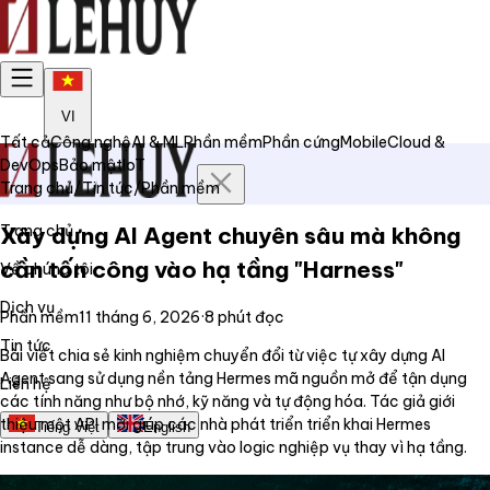
VI
Tất cả
Công nghệ
AI & ML
Phần mềm
Phần cứng
Mobile
Cloud &
DevOps
Bảo mật
IoT
Trang chủ
/
Tin tức
/
Phần mềm
Trang chủ
Xây dựng AI Agent chuyên sâu mà không
cần tốn công vào hạ tầng "Harness"
Về chúng tôi
Dịch vụ
Phần mềm
11 tháng 6, 2026
·
8
phút đọc
Tin tức
Bài viết chia sẻ kinh nghiệm chuyển đổi từ việc tự xây dựng AI
Agent sang sử dụng nền tảng Hermes mã nguồn mở để tận dụng
Liên hệ
các tính năng như bộ nhớ, kỹ năng và tự động hóa. Tác giả giới
thiệu một API mới giúp các nhà phát triển triển khai Hermes
Tiếng Việt
English
instance dễ dàng, tập trung vào logic nghiệp vụ thay vì hạ tầng.