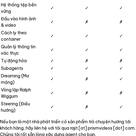
Hệ thống tệp bền
✓
✓
✓
vững
Đầu vào hình ảnh
✓
✗
✗
& video
Cách ly theo
✓
✓
✓
container
Quản lý thông tin
✓
✓
✓
xác thực
Tự động hóa
✓
✗
✗
Subagents
✓
✓
✓
Dreaming (Mơ
✓
✗
✓
mộng)
Vòng lặp Ralph
✓
✗
✗
Wiggum
Steering (Điều
✓
✗
✓
hướng)
Nếu bạn là một nhà phát triển có sản phẩm trò chuyện hướng tới
khách hàng, hãy liên hệ với tôi qua rajit [at] prismvideos [dot] com.
Chúng tôi rất sẵn lòng xây dựng agent cho bạn.