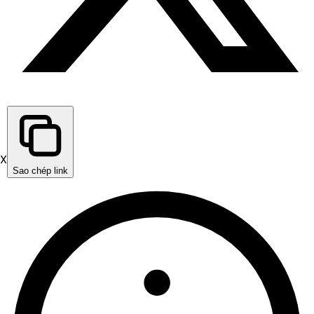
X
Sao chép link