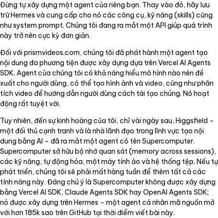
Đừng tự xây dựng một agent của riêng bạn. Thay vào đó, hãy lưu
trữ Hermes và cung cấp cho nó các công cụ, kỹ năng (skills) cũng
như system prompt. Chúng tôi đang ra mắt một API giúp quá trình
này trở nên cực kỳ đơn giản.
Đối với prismvideos.com, chúng tôi đã phát hành một agent tạo
nội dung đa phương tiện được xây dựng dựa trên Vercel AI Agents
SDK. Agent của chúng tôi có khả năng hiểu mô hình nào nên đề
xuất cho người dùng, có thể tạo hình ảnh và video, cũng như phân
tích video để hướng dẫn người dùng cách tái tạo chúng. Nó hoạt
động rất tuyệt vời.
Tuy nhiên, đến sự kinh hoàng của tôi, chỉ vài ngày sau, Higgsfield –
một đối thủ cạnh tranh và là nhà lãnh đạo trong lĩnh vực tạo nội
dung bằng AI – đã ra mắt một agent có tên Supercomputer.
Supercomputer sở hữu bộ nhớ quan sát (memory across sessions),
các kỹ năng, tự động hóa, một máy tính ảo và hệ thống tệp. Nếu tự
phát triển, chúng tôi sẽ phải mất hàng tuần để thêm tất cả các
tính năng này. Đáng chú ý là Supercomputer không được xây dựng
bằng Vercel AI SDK, Claude Agents SDK hay OpenAI Agents SDK;
nó được xây dựng trên Hermes – một agent cá nhân mã nguồn mở
với hơn 185k sao trên GitHub tại thời điểm viết bài này.