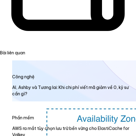
Bài liên quan
Công nghệ
AI, Ashby và Tương lai: Khi chi phí viết mã giảm về 0, kỹ sư
cần gì?
Phần mềm
AWS ra mắt tùy chọn lưu trữ bền vững cho ElastiCache for
Valkey