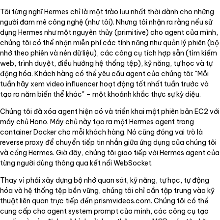
Tôi từng nghĩ Hermes chỉ là một trào lưu nhất thời dành cho những
người đam mê công nghệ (như tôi). Nhưng tôi nhận ra rằng nếu sử
dụng Hermes như một nguyên thủy (primitive) cho agent của mình,
chúng tôi có thể nhận miễn phí các tính năng như quản lý phiên (bộ
nhớ theo phiên và nén dữ liệu), các công cụ tích hợp sẵn (tìm kiếm
web, trình duyệt, điều hướng hệ thống tệp), kỹ năng, tự học và tự
động hóa. Khách hàng có thể yêu cầu agent của chúng tôi: "Mỗi
tuần hãy xem video influencer hoạt động tốt nhất tuần trước và
tạo ra năm biến thể khác" – một khoảnh khắc thực sự kỳ diệu.
Chúng tôi đã xóa agent hiện có và triển khai một phiên bản EC2 với
máy chủ Hono. Máy chủ này tạo ra một Hermes agent trong
container Docker cho mỗi khách hàng. Nó cũng đóng vai trò là
reverse proxy để chuyển tiếp tin nhắn giữa ứng dụng của chúng tôi
và cổng Hermes. Giờ đây, chúng tôi giao tiếp với Hermes agent của
từng người dùng thông qua kết nối WebSocket.
Thay vì phải xây dựng bộ nhớ quan sát, kỹ năng, tự học, tự động
hóa và hệ thống tệp bền vững, chúng tôi chỉ cần tập trung vào kỹ
thuật liên quan trực tiếp đến prismvideos.com. Chúng tôi có thể
cung cấp cho agent system prompt của mình, các công cụ tạo