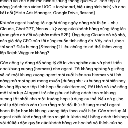
media và xác định mô hình sử dụng thông qua MCP, các tệp kỹ
năng (cách tạo video UGC, storyboard, hiệu ứng hình ảnh) và các
kết nối (Meta Ads Manager, Google Drive, Resend).
Khi các agent hướng tới người dùng ngày càng cải thiện – như
Claude, ChatGPT, Manus – kỳ vọng của khách hàng cũng tăng lên
(bao gồm cả đối với phần mềm B2B). Ứng dụng Claude có bộ nhớ,
nên giờ đây CEO của tôi cũng muốn tính năng đó. Vậy còn tự học
thì sao? Điều hướng (Steering)? Liệu chúng ta có thể thêm vòng
lặp Ralph Wiggum không?
Các công ty đang đổ hàng tỷ đô la vào nghiên cứu và phát triển
các khung xương (harness) cho agent. Tôi không nghi ngờ gì rằng
sẽ có một khung xương agent mới xuất hiện sau Hermes với tính
năng mà mọi người mong muốn (dường như xu hướng mới hiện nay
là vòng lặp học tập tích hợp sẵn của Hermes). Rất khó có khả năng
một startup AI agent trở nên giàu có bằng cách tạo ra khung
xương tốt nhất cho một trường hợp sử dụng cụ thể. Nếu có gì, họ
chỉ tự đặt mình vào rủi ro rằng một đối thủ sẽ tung ra một agent
hoàn thiện hơn khi khung xương tiếp theo xuất hiện. Các startup AI
agent nhiều khả năng sẽ tạo ra giá trị khác biệt bằng cách tích hợp
với dữ liệu độc quyền của khách hàng và học hỏi sở thích của họ.