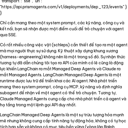
"transport": "sse", "url":
"
https://api.prismagents.com/v1/deployments/dep_123/events
" }
}
Chỉ cần mang theo một system prompt, các kỹ năng, công cụ và
kết nối, bạn sẽ nhận được một điểm cuối để trò chuyện với agent
qua SSE.
Có rất nhiều công việc vặt (schleps) cần thiết để tạo ra một agent
mà mọi người thực sự sử dụng. Kỹ thuật xây dựng khung xương
(harness-engineering) không nên là một trong số đó. Sự nhận thức
tương tự đã dẫn chúng tôi tạo ra API của mình có lẽ cũng là động
lực khiến LangChain ra mắt Managed Deep Agents và Claude ra
mắt Managed Agents. LangChain Managed Deep Agents là một
runtime được lưu trữ để triển khai các AI agent. Nhà phát triển
mang theo system prompt, công cụ MCP, kỹ năng và định nghĩa
subagent để nhận về một agent có thể trò chuyện. Tương tự,
Claude Managed Agents cung cấp cho nhà phát triển cả agent và
hạ tầng trong một lệnh gọi API duy nhất.
LangChain Managed Deep Agents là một sự trừu tượng hóa mạnh
mẽ nhưng không cung cấp tính năng tự động hóa, không có tự học
tích hợp sẵn và không có mục tiêu bền vững (vòng lặp Ralph