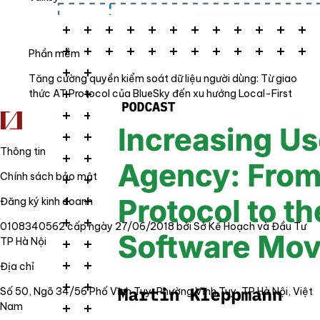
Phần mềm
Tăng cường quyền kiểm soát dữ liệu người dùng: Từ giao
thức AT Protocol của BlueSky đến xu hướng Local-First
Thông tin
Chính sách bảo mật
Đăng ký kinh doanh
0108340562 cấp ngày 27/06/2018 bởi Sở Kế Hoạch và Đầu Tư
TP Hà Nội
Địa chỉ
Số 50, Ngõ 34/56 Phố Vĩnh Tuy, Phường Vĩnh Tuy, TP Hà Nội, Việt
Nam