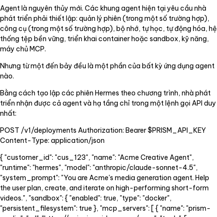
Agent là nguyên thủy mới. Các khung agent hiện tại yêu cầu nhà
phát triển phải thiết lập: quản lý phiên (trong một số trường hợp),
công cụ (trong một số trường hợp), bộ nhớ, tự học, tự động hóa, hệ
thống tệp bền vững, triển khai container hoặc sandbox, kỹ năng,
máy chủ MCP.
Nhưng từ một đến bảy đều là một phần của bất kỳ ứng dụng agent
nào.
Bằng cách tạo lập các phiên Hermes theo chương trình, nhà phát
triển nhận được cả agent và hạ tầng chỉ trong một lệnh gọi API duy
nhất:
POST /v1/deployments Authorization: Bearer $PRISM_API_KEY
Content-Type: application/json
{ "customer_id": "cus_123", "name": "Acme Creative Agent",
"runtime": "hermes", "model": "anthropic/claude-sonnet-4.5",
"system_prompt": "You are Acme's media generation agent. Help
the user plan, create, and iterate on high-performing short-form
videos.", "sandbox": { "enabled": true, "type": "docker",
"persistent_filesystem": true }, "mcp_servers": [ { "name": "prism-