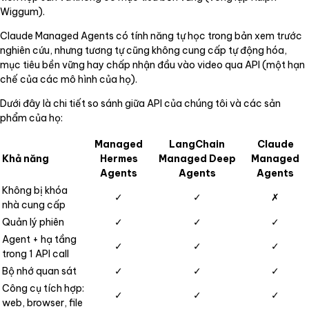
Wiggum).
Claude Managed Agents có tính năng tự học trong bản xem trước
nghiên cứu, nhưng tương tự cũng không cung cấp tự động hóa,
mục tiêu bền vững hay chấp nhận đầu vào video qua API (một hạn
chế của các mô hình của họ).
Dưới đây là chi tiết so sánh giữa API của chúng tôi và các sản
phẩm của họ:
Managed
LangChain
Claude
Khả năng
Hermes
Managed Deep
Managed
Agents
Agents
Agents
Không bị khóa
✓
✓
✗
nhà cung cấp
Quản lý phiên
✓
✓
✓
Agent + hạ tầng
✓
✓
✓
trong 1 API call
Bộ nhớ quan sát
✓
✓
✓
Công cụ tích hợp:
✓
✓
✓
web, browser, file