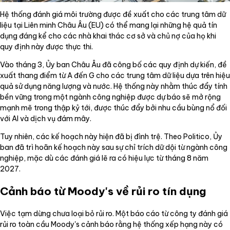
Hệ thống đánh giá môi trường được đề xuất cho các trung tâm dữ
liệu tại Liên minh Châu Âu (EU) có thể mang lại những hệ quả tín
dụng đáng kể cho các nhà khai thác cơ sở và chủ nợ của họ khi
quy định này được thực thi.
Vào tháng 3, Ủy ban Châu Âu đã công bố các quy định dự kiến, đề
xuất thang điểm từ A đến G cho các trung tâm dữ liệu dựa trên hiệu
quả sử dụng năng lượng và nước. Hệ thống này nhằm thúc đẩy tính
bền vững trong một ngành công nghiệp được dự báo sẽ mở rộng
mạnh mẽ trong thập kỷ tới, được thúc đẩy bởi nhu cầu bùng nổ đối
với AI và dịch vụ đám mây.
Tuy nhiên, các kế hoạch này hiện đã bị đình trệ. Theo Politico, Ủy
ban đã trì hoãn kế hoạch này sau sự chỉ trích dữ dội từ ngành công
nghiệp, mặc dù các đánh giá lẽ ra có hiệu lực từ tháng 8 năm
2027.
Cảnh báo từ Moody's về rủi ro tín dụng
Việc tạm dừng chưa loại bỏ rủi ro. Một báo cáo từ công ty đánh giá
rủi ro toàn cầu Moody's cảnh báo rằng hệ thống xếp hạng này có