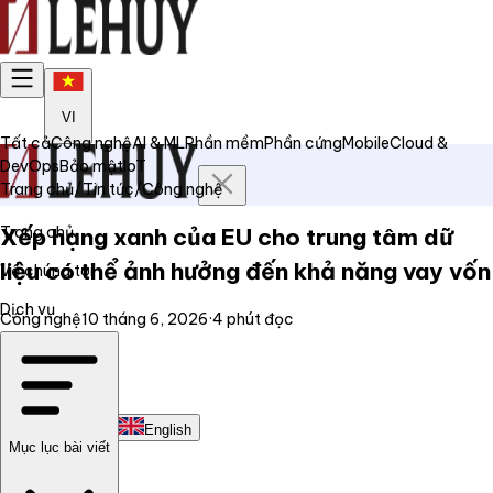
VI
Tất cả
Công nghệ
AI & ML
Phần mềm
Phần cứng
Mobile
Cloud &
DevOps
Bảo mật
IoT
Trang chủ
/
Tin tức
/
Công nghệ
Trang chủ
Xếp hạng xanh của EU cho trung tâm dữ
liệu có thể ảnh hưởng đến khả năng vay vốn
Về chúng tôi
Dịch vụ
Công nghệ
10 tháng 6, 2026
·
4
phút đọc
Tin tức
Liên hệ
Tiếng Việt
English
Mục lục bài viết