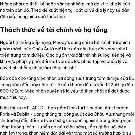
không phải do thiết kế hoặc vận hành kém, mà do vị trí địa lý của
nó trên bản đồ. Theo đề xuất hiện tại, bất lợi về địa lý này sẽ dẫn
đến xếp hạng hiệu quả thấp hơn.
Thách thức về tài chính và hạ tầng
Ngoài hệ thống xếp hạng, Moody's cũng chỉ ra bối cảnh tài chính
phân mảnh của Châu Âu là một lực cản cấu trúc đối với sự phát
triển trung tâm dữ liệu. Các dự án trải dài trên nhiều loại tiền tệ và
khu vực pháp lý phải đối mặt với các lớp phức tạp về pháp lý và
quy định chồng chéo làm tăng chi phí.
Báo cáo cho rằng việc nhân ba công suất trung tâm dữ liệu của EU
trong năm đến bảy năm tới sẽ cần khoản đầu tư vốn từ 250 tỷ đến
500 tỷ Euro. Việc phân quyền sẽ là yếu tố then chốt để đạt được
mục tiêu này.
Hiện tại, cụm FLAP-D - bao gồm Frankfurt, London, Amsterdam,
Paris và Dublin - đang thống trị công suất của Châu Âu, nhưng mỗi
thị trường đều đối mặt với những hạn chế nghiêm trọng trong việc
tăng trưởng thêm: sự sẵn có của điện năng, tắc nghẽn lưới điện
nghiêm trọng, khan hiếm đất đai và trong một số trường hợp là sự