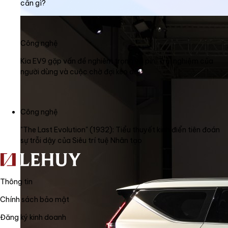
cần gì?
Công nghệ
Kia EV9 gặp vấn đề nghiêm trọng về pin: Trải nghiệm của
người dùng và cuộc chờ đợi kéo dài
Công nghệ
"The Last Evolution" (1932): Tiểu thuyết kinh điển tiên đoán
sự trỗi dậy của Siêu trí tuệ Nhân tạo
Thông tin
Chính sách bảo mật
Đăng ký kinh doanh