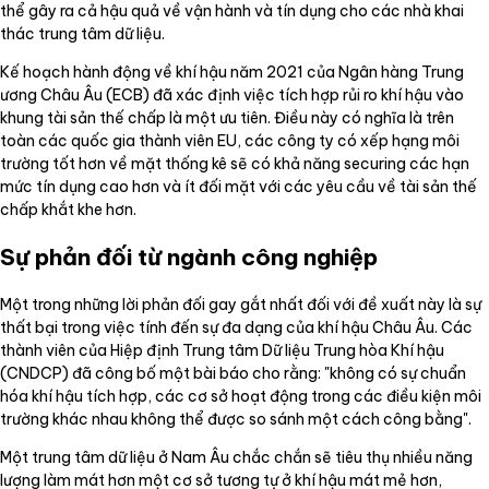
thể gây ra cả hậu quả về vận hành và tín dụng cho các nhà khai
thác trung tâm dữ liệu.
Kế hoạch hành động về khí hậu năm 2021 của Ngân hàng Trung
ương Châu Âu (ECB) đã xác định việc tích hợp rủi ro khí hậu vào
khung tài sản thế chấp là một ưu tiên. Điều này có nghĩa là trên
toàn các quốc gia thành viên EU, các công ty có xếp hạng môi
trường tốt hơn về mặt thống kê sẽ có khả năng securing các hạn
mức tín dụng cao hơn và ít đối mặt với các yêu cầu về tài sản thế
chấp khắt khe hơn.
Sự phản đối từ ngành công nghiệp
Một trong những lời phản đối gay gắt nhất đối với đề xuất này là sự
thất bại trong việc tính đến sự đa dạng của khí hậu Châu Âu. Các
thành viên của Hiệp định Trung tâm Dữ liệu Trung hòa Khí hậu
(CNDCP) đã công bố một bài báo cho rằng: "không có sự chuẩn
hóa khí hậu tích hợp, các cơ sở hoạt động trong các điều kiện môi
trường khác nhau không thể được so sánh một cách công bằng".
Một trung tâm dữ liệu ở Nam Âu chắc chắn sẽ tiêu thụ nhiều năng
lượng làm mát hơn một cơ sở tương tự ở khí hậu mát mẻ hơn,