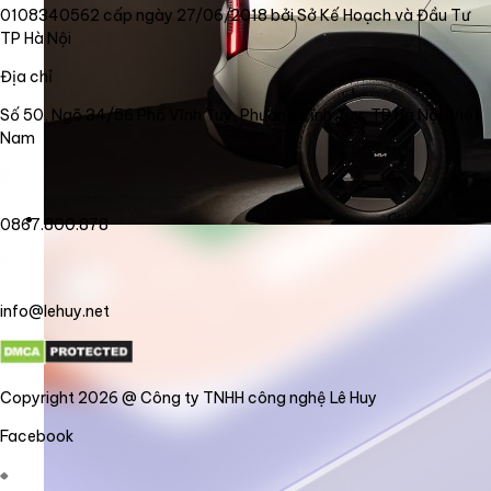
0108340562 cấp ngày 27/06/2018 bởi Sở Kế Hoạch và Đầu Tư
TP Hà Nội
Địa chỉ
Số 50, Ngõ 34/56 Phố Vĩnh Tuy, Phường Vĩnh Tuy, TP Hà Nội, Việt
Nam
0867.800.878
info@lehuy.net
Copyright 2026 @ Công ty TNHH công nghệ Lê Huy
Facebook