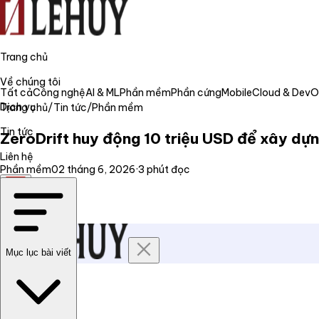
Trang chủ
Về chúng tôi
Tất cả
Công nghệ
AI & ML
Phần mềm
Phần cứng
Mobile
Cloud & Dev
Dịch vụ
Trang chủ
/
Tin tức
/
Phần mềm
Tin tức
ZeroDrift huy động 10 triệu USD để xây dựn
Liên hệ
Phần mềm
02 tháng 6, 2026
·
3
phút đọc
VI
Mục lục bài viết
Trang chủ
Về chúng tôi