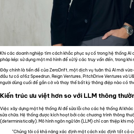
Khi các doanh nghiệp tìm cách khắc phục sự cố trong hệ thống AI 
pháp kép: sử dụng một mô hình để xử lý các truy vấn đến, trong khi 
Đây chính là tiền đề của ZeroDrift, một dịch vụ tuân thủ AI mới vừa
đầu tư có a16z Speedrun, Reign Ventures, PitchDrive Ventures và U&
người dùng cuối để gắn cờ và thay thế bất kỳ thông điệp nào có thể
Kiến trúc ưu việt hơn so với LLM thông thườ
Việc xây dựng một hệ thống AI để sửa lỗi cho các hệ thống AI khác c
sửa chữa. Hệ thống được kích hoạt bởi các chương trình thông th
(deterministically). Mô hình ngôn ngữ lớn (LLM) chỉ can thiệp khi m
"Chúng tôi có khả năng xác định một cách xác định tất cả cá