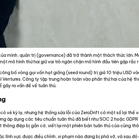
của mình, quản trị (governance) đã trở thành một thách thức lớn. 
một mô hình thứ hai giữ vai trò ngăn chặn mô hình đầu tiên gặp rắc r
 công bố vòng gọi vốn hạt giống (seed round) trị giá 10 triệu USD v
I Ventures. Công ty tập trung hoàn toàn vào phần thứ hai của hệ th
 gây ra vấn đề về tuân thủ.
ng
ó vẻ kỳ lạ, nhưng hệ thống sửa lỗi của ZeroDrift có một số lợi thế 
ường áp dụng các tiêu chuẩn tuân thủ đã biết như SOC 2 hoặc GDP
ột thông điệp bị gắn cờ, viết lại một phiên bản tuân thủ của cùng th
c lĩnh vực được điều chỉnh, vi phạm nào đang bị phá vỡ, và sau đó