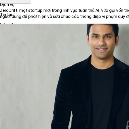
Dịch vụ
ZeroDrift, một startup mới trong lĩnh vực tuân thủ AI, vừa gọi vốn 
Tin tức
người dùng để phát hiện và sửa chữa các thông điệp vi phạm quy 
Liên hệ
Tiếng Việt
English