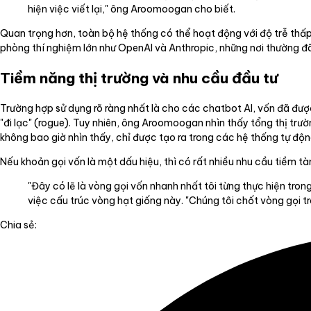
hiện việc viết lại," ông Aroomoogan cho biết.
Quan trọng hơn, toàn bộ hệ thống có thể hoạt động với độ trễ thấp 
phòng thí nghiệm lớn như OpenAI và Anthropic, những nơi thường đã
Tiềm năng thị trường và nhu cầu đầu tư
Trường hợp sử dụng rõ ràng nhất là cho các chatbot AI, vốn đã được 
"đi lạc" (rogue). Tuy nhiên, ông Aroomoogan nhìn thấy tổng thị trư
không bao giờ nhìn thấy, chỉ được tạo ra trong các hệ thống tự độn
Nếu khoản gọi vốn là một dấu hiệu, thì có rất nhiều nhu cầu tiềm t
"Đây có lẽ là vòng gọi vốn nhanh nhất tôi từng thực hiện tr
việc cấu trúc vòng hạt giống này. "Chúng tôi chốt vòng gọi t
Chia sẻ: