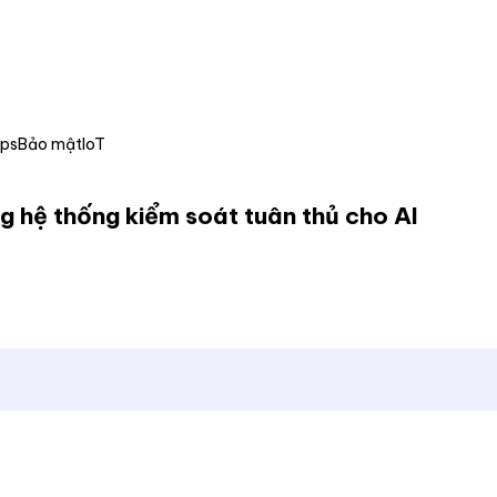
Ops
Bảo mật
IoT
g hệ thống kiểm soát tuân thủ cho AI