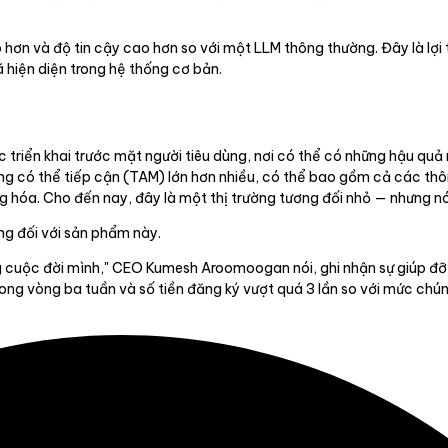
hơn và độ tin cậy cao hơn so với một LLM thông thường. Đây là lợi 
 hiện diện trong hệ thống cơ bản.
triển khai trước mặt người tiêu dùng, nơi có thể có những hậu quả n
ờng có thể tiếp cận (TAM) lớn hơn nhiều, có thể bao gồm cả các thô
g hóa. Cho đến nay, đây là một thị trường tương đối nhỏ — nhưng nó 
àng đối với sản phẩm này.
ong cuộc đời mình," CEO Kumesh Aroomoogan nói, ghi nhận sự giúp đ
rong vòng ba tuần và số tiền đăng ký vượt quá 3 lần so với mức chún