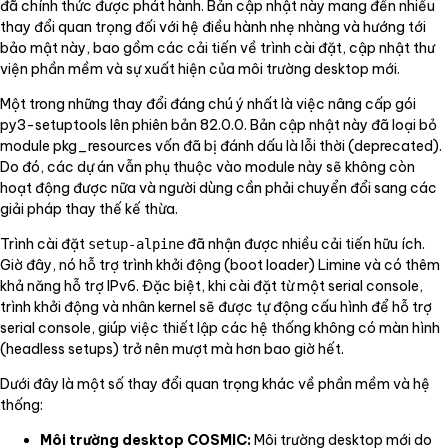
đã chính thức được phát hành. Bản cập nhật này mang đến nhiều
thay đổi quan trọng đối với hệ điều hành nhẹ nhàng và hướng tới
bảo mật này, bao gồm các cải tiến về trình cài đặt, cập nhật thư
viện phần mềm và sự xuất hiện của môi trường desktop mới.
Một trong những thay đổi đáng chú ý nhất là việc nâng cấp gói
py3-setuptools lên phiên bản 82.0.0. Bản cập nhật này đã loại bỏ
module pkg_resources vốn đã bị đánh dấu là lỗi thời (deprecated).
Do đó, các dự án vẫn phụ thuộc vào module này sẽ không còn
hoạt động được nữa và người dùng cần phải chuyển đổi sang các
giải pháp thay thế kế thừa.
Trình cài đặt
đã nhận được nhiều cải tiến hữu ích.
setup-alpine
Giờ đây, nó hỗ trợ trình khởi động (boot loader) Limine và có thêm
khả năng hỗ trợ IPv6. Đặc biệt, khi cài đặt từ một serial console,
trình khởi động và nhân kernel sẽ được tự động cấu hình để hỗ trợ
serial console, giúp việc thiết lập các hệ thống không có màn hình
(headless setups) trở nên mượt mà hơn bao giờ hết.
Dưới đây là một số thay đổi quan trọng khác về phần mềm và hệ
thống:
Môi trường desktop COSMIC:
Môi trường desktop mới do