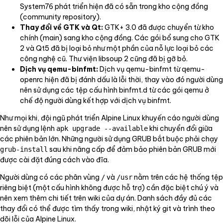
System76 phát triển hiện đã có sẵn trong kho cộng đồng
(community repository).
Thay đổi về GTK và Qt:
GTK+ 3.0 đã được chuyển từ kho
chính (main) sang kho cộng đồng. Các gói bổ sung cho GTK
2 và Qt5 đã bị loại bỏ như một phần của nỗ lực loại bỏ các
công nghệ cũ. Thư viện libsoup 2 cũng đã bị gỡ bỏ.
Dịch vụ qemu-binfmt:
Dịch vụ qemu-binfmt từ qemu-
openrc hiện đã bị đánh dấu là lỗi thời, thay vào đó người dùng
nên sử dụng các tệp cấu hình binfmt.d từ các gói qemu ở
chế độ người dùng kết hợp với dịch vụ binfmt.
Như mọi khi, đội ngũ phát triển Alpine Linux khuyến cáo người dùng
nên sử dụng lệnh
khi chuyển đổi giữa
apk upgrade --available
các phiên bản lớn. Những người sử dụng GRUB bắt buộc phải chạy
sau khi nâng cấp để đảm bảo phiên bản GRUB mới
grub-install
được cài đặt đúng cách vào đĩa.
Người dùng có các phân vùng
và
nằm trên các hệ thống tệp
/
/usr
riêng biệt (một cấu hình không được hỗ trợ) cần đặc biệt chú ý và
nên xem thêm chi tiết trên wiki của dự án. Danh sách đầy đủ các
thay đổi có thể được tìm thấy trong wiki, nhật ký git và trình theo
dõi lỗi của Alpine Linux.