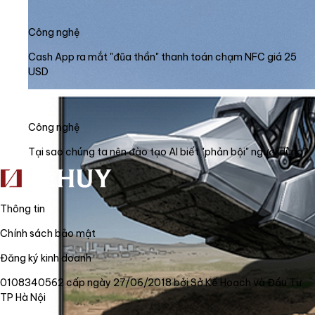
Công nghệ
Cash App ra mắt "đũa thần" thanh toán chạm NFC giá 25
USD
Công nghệ
Tại sao chúng ta nên đào tạo AI biết "phản bội" người dùng?
Thông tin
Chính sách bảo mật
Đăng ký kinh doanh
0108340562 cấp ngày 27/06/2018 bởi Sở Kế Hoạch và Đầu Tư
TP Hà Nội