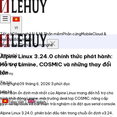
VI
Tất cả
Công nghệ
AI & ML
Phần mềm
Phần cứng
Mobile
Cloud &
DevOps
Bảo mật
IoT
Trang chủ
/
Tin tức
/
Công nghệ
Trang chủ
Alpine Linux 3.24.0 chính thức phát hành:
Hỗ trợ Limine, COSMIC và những thay đổi
Về chúng tôi
lớn
Dịch vụ
Tin tức
Công nghệ
09 tháng 6, 2026
·
3
phút đọc
Liên hệ
Phiên bản ổn định mới nhất của Alpine Linux mang đến hỗ trợ cho
trình khởi động Limine, môi trường desktop COSMIC, nâng cấp
Tiếng Việt
English
py3-setuptools và cải thiện trải nghiệm cài đặt qua serial console.
Alpine Linux 3.24.0, phiên bản đầu tiên trong chuỗi ổn định v3.24,