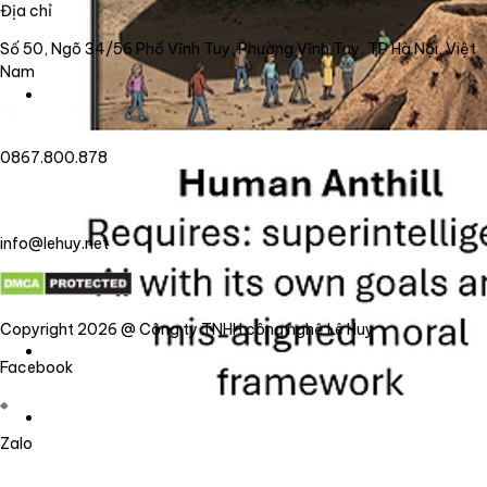
Địa chỉ
Số 50, Ngõ 34/56 Phố Vĩnh Tuy, Phường Vĩnh Tuy, TP Hà Nội, Việt
Nam
0867.800.878
info@lehuy.net
Copyright 2026 @ Công ty TNHH công nghệ Lê Huy
Facebook
Zalo