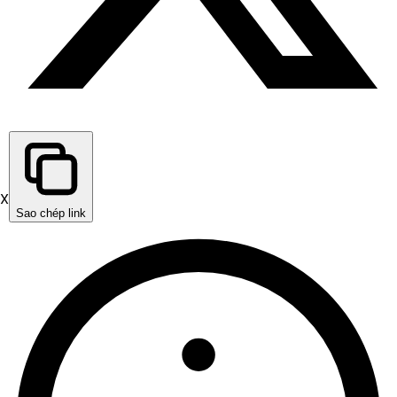
X
Sao chép link