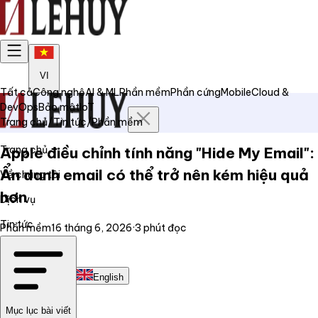
VI
Tất cả
Công nghệ
AI & ML
Phần mềm
Phần cứng
Mobile
Cloud &
DevOps
Bảo mật
IoT
Trang chủ
/
Tin tức
/
Phần mềm
Trang chủ
Apple điều chỉnh tính năng "Hide My Email":
Ẩn danh email có thể trở nên kém hiệu quả
Về chúng tôi
hơn
Dịch vụ
Tin tức
Phần mềm
16 tháng 6, 2026
·
3
phút đọc
Liên hệ
Tiếng Việt
English
Mục lục bài viết