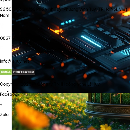
Số 50, Ngõ 34/56 Phố Vĩnh Tuy, Phường Vĩnh Tuy, TP Hà Nội, Việt
Nam
0867.800.878
info@lehuy.net
Copyright 2026 @ Công ty TNHH công nghệ Lê Huy
Facebook
Zalo