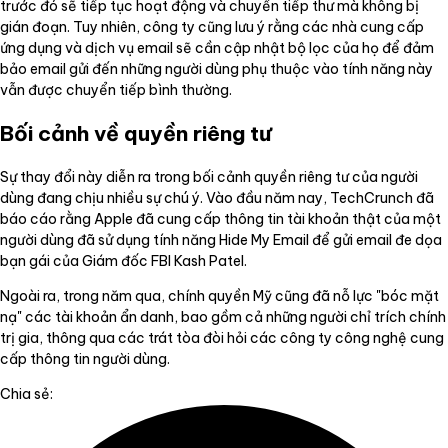
trước đó sẽ tiếp tục hoạt động và chuyển tiếp thư mà không bị
gián đoạn. Tuy nhiên, công ty cũng lưu ý rằng các nhà cung cấp
ứng dụng và dịch vụ email sẽ cần cập nhật bộ lọc của họ để đảm
bảo email gửi đến những người dùng phụ thuộc vào tính năng này
vẫn được chuyển tiếp bình thường.
Bối cảnh về quyền riêng tư
Sự thay đổi này diễn ra trong bối cảnh quyền riêng tư của người
dùng đang chịu nhiều sự chú ý. Vào đầu năm nay, TechCrunch đã
báo cáo rằng Apple đã cung cấp thông tin tài khoản thật của một
người dùng đã sử dụng tính năng Hide My Email để gửi email đe dọa
bạn gái của Giám đốc FBI Kash Patel.
Ngoài ra, trong năm qua, chính quyền Mỹ cũng đã nỗ lực "bóc mặt
nạ" các tài khoản ẩn danh, bao gồm cả những người chỉ trích chính
trị gia, thông qua các trát tòa đòi hỏi các công ty công nghệ cung
cấp thông tin người dùng.
Chia sẻ: