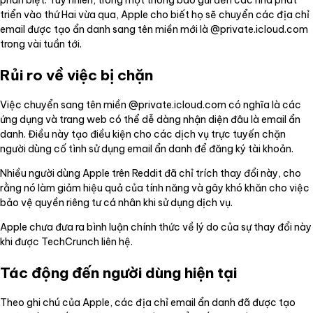
phân biệt. Tuy nhiên, trong một thông báo gửi đến các nhà phát
triển vào thứ Hai vừa qua, Apple cho biết họ sẽ chuyển các địa chỉ
email được tạo ẩn danh sang tên miền mới là @private.icloud.com
trong vài tuần tới.
Rủi ro về việc bị chặn
Việc chuyển sang tên miền @private.icloud.com có nghĩa là các
ứng dụng và trang web có thể dễ dàng nhận diện đâu là email ẩn
danh. Điều này tạo điều kiện cho các dịch vụ trực tuyến chặn
người dùng cố tình sử dụng email ẩn danh để đăng ký tài khoản.
Nhiều người dùng Apple trên Reddit đã chỉ trích thay đổi này, cho
rằng nó làm giảm hiệu quả của tính năng và gây khó khăn cho việc
bảo vệ quyền riêng tư cá nhân khi sử dụng dịch vụ.
Apple chưa đưa ra bình luận chính thức về lý do của sự thay đổi này
khi được TechCrunch liên hệ.
Tác động đến người dùng hiện tại
Theo ghi chú của Apple, các địa chỉ email ẩn danh đã được tạo