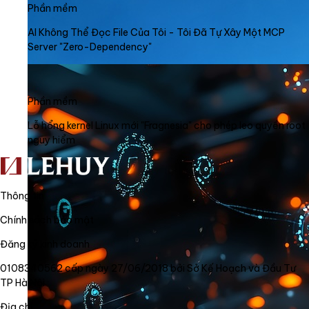
Phần mềm
AI Không Thể Đọc File Của Tôi - Tôi Đã Tự Xây Một MCP
Server "Zero-Dependency"
Phần mềm
Lỗ hổng kernel Linux mới "Fragnesia" cho phép leo quyền root
nguy hiểm
Thông tin
Chính sách bảo mật
Đăng ký kinh doanh
0108340562 cấp ngày 27/06/2018 bởi Sở Kế Hoạch và Đầu Tư
TP Hà Nội
Địa chỉ