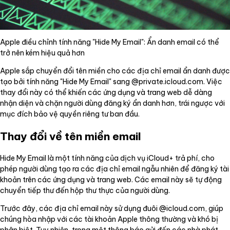
Apple điều chỉnh tính năng "Hide My Email": Ẩn danh email có thể
trở nên kém hiệu quả hơn
Apple sắp chuyển đổi tên miền cho các địa chỉ email ẩn danh được
tạo bởi tính năng "Hide My Email" sang @private.icloud.com. Việc
thay đổi này có thể khiến các ứng dụng và trang web dễ dàng
nhận diện và chặn người dùng đăng ký ẩn danh hơn, trái ngược với
mục đích bảo vệ quyền riêng tư ban đầu.
Thay đổi về tên miền email
Hide My Email là một tính năng của dịch vụ iCloud+ trả phí, cho
phép người dùng tạo ra các địa chỉ email ngẫu nhiên để đăng ký tài
khoản trên các ứng dụng và trang web. Các email này sẽ tự động
chuyển tiếp thư đến hộp thư thực của người dùng.
Trước đây, các địa chỉ email này sử dụng đuôi @icloud.com, giúp
chúng hòa nhập với các tài khoản Apple thông thường và khó bị