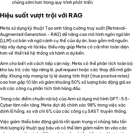
chúng sớm hơn trong quy trình phát triển.
Hiệu suất vượt trội với RAG
Metis sử dụng kỹ thuật Tạo sinh tăng cường truy xuất (Retrieval-
Augmented Generation - RAG) để nâng cao mô hình ngôn ngữ lớn
(LLM) cơ bản với ngữ cảnh cụ thể của dự án, bao gồm mã nguồn,
tệp xây dựng và tài liệu. Điều này giúp Metis có cái nhìn toàn diện
hơn về thiết kế hệ thống và hành vi dự kiến.
Arm cho biết với cách tiếp cận này, Metis có thể phân tích toàn bộ
kho lưu trữ, các tệp riêng lẻ, pull request hoặc các thay đổi mã gần
đây. Khung này mang lại tỷ lệ dương tính thật (true positive rates)
cao hơn gấp 10 lần và giảm khoảng 50% số lượng báo động giả so
với các công cụ phân tích tĩnh hàng đầu.
Trong các điểm chuẩn nội bộ của Arm sử dụng mô hình GPT-5.5-
Cyber làm nền tảng, Metis đạt độ chính xác 98% trong việc xác
định lỗ hổng, so với chỉ 6% của các công cụ SAST truyền thống.
Việc giảm thiểu báo động giả là rất quan trọng vì chúng tiêu tốn
thời lượng kỹ thuật quý báu và có thể làm giảm niềm tin vào các