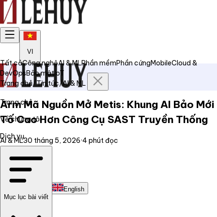
VI
Tất cả
Công nghệ
AI & ML
Phần mềm
Phần cứng
Mobile
Cloud &
DevOps
Bảo mật
IoT
Trang chủ
/
Tin tức
/
AI & ML
Trang chủ
Arm Mã Nguồn Mở Metis: Khung AI Bảo Mới
Tố Cao Hơn Công Cụ SAST Truyền Thống
Về chúng tôi
Dịch vụ
AI & ML
30 tháng 5, 2026
·
4
phút đọc
Tin tức
Liên hệ
Tiếng Việt
English
Mục lục bài viết