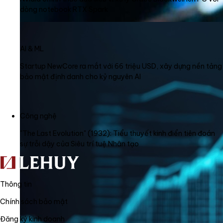
dòng notebook RTX Spark
AI & ML
Startup NewCore ra mắt với 66 triệu USD, xây dựng nền tảng
bảo mật định danh cho kỷ nguyên AI
Công nghệ
"The Last Evolution" (1932): Tiểu thuyết kinh điển tiên đoán
sự trỗi dậy của Siêu trí tuệ Nhân tạo
Thông tin
Chính sách bảo mật
Đăng ký kinh doanh