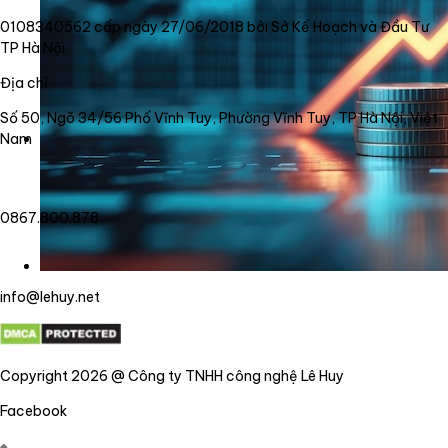
0108340562 cấp ngày 27/06/2018 bởi Sở Kế Hoạch và Đầu Tư
TP Hà Nội
Địa chỉ
Số 50, Ngõ 34/56 Phố Vĩnh Tuy, Phường Vĩnh Tuy, TP Hà Nội, Việt
Nam
0867.800.878
info@lehuy.net
Copyright 2026 @ Công ty TNHH công nghệ Lê Huy
Facebook