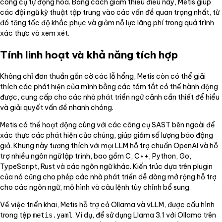
công cụ tự động hóa. Bằng cách giảm thiểu điều này, Metis giúp
các đội ngũ kỹ thuật tập trung vào các vấn đề quan trọng nhất, từ
đó tăng tốc độ khắc phục và giảm nỗ lực lãng phí trong quá trình
xác thực và xem xét.
Tính linh hoạt và khả năng tích hợp
Không chỉ đơn thuần gắn cờ các lỗ hổng, Metis còn có thể giải
thích các phát hiện của mình bằng các tóm tắt có thể hành động
được, cung cấp cho các nhà phát triển ngữ cảnh cần thiết để hiểu
và giải quyết vấn đề nhanh chóng.
Metis có thể hoạt động cùng với các công cụ SAST bên ngoài để
xác thực các phát hiện của chúng, giúp giảm số lượng báo động
giả. Khung này tương thích với mọi LLM hỗ trợ chuẩn OpenAI và hỗ
trợ nhiều ngôn ngữ lập trình, bao gồm C, C++, Python, Go,
TypeScript, Rust và các ngôn ngữ khác. Kiến trúc dựa trên plugin
của nó cũng cho phép các nhà phát triển dễ dàng mở rộng hỗ trợ
cho các ngôn ngữ, mô hình và câu lệnh tùy chỉnh bổ sung.
Về việc triển khai, Metis hỗ trợ cả Ollama và vLLM, được cấu hình
trong tệp
. Ví dụ, để sử dụng Llama 3.1 với Ollama trên
metis.yaml