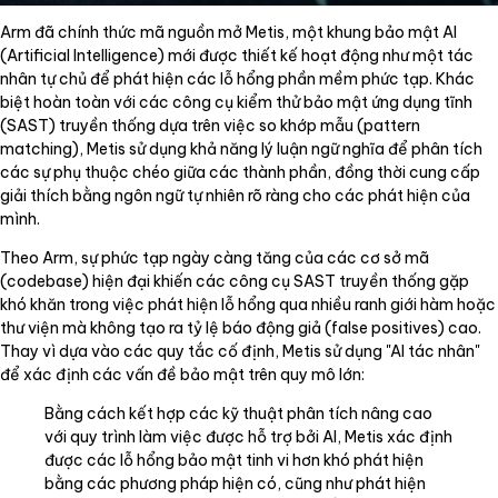
Arm đã chính thức mã nguồn mở Metis, một khung bảo mật AI
(Artificial Intelligence) mới được thiết kế hoạt động như một tác
nhân tự chủ để phát hiện các lỗ hổng phần mềm phức tạp. Khác
biệt hoàn toàn với các công cụ kiểm thử bảo mật ứng dụng tĩnh
(SAST) truyền thống dựa trên việc so khớp mẫu (pattern
matching), Metis sử dụng khả năng lý luận ngữ nghĩa để phân tích
các sự phụ thuộc chéo giữa các thành phần, đồng thời cung cấp
giải thích bằng ngôn ngữ tự nhiên rõ ràng cho các phát hiện của
mình.
Theo Arm, sự phức tạp ngày càng tăng của các cơ sở mã
(codebase) hiện đại khiến các công cụ SAST truyền thống gặp
khó khăn trong việc phát hiện lỗ hổng qua nhiều ranh giới hàm hoặc
thư viện mà không tạo ra tỷ lệ báo động giả (false positives) cao.
Thay vì dựa vào các quy tắc cố định, Metis sử dụng "AI tác nhân"
để xác định các vấn đề bảo mật trên quy mô lớn:
Bằng cách kết hợp các kỹ thuật phân tích nâng cao
với quy trình làm việc được hỗ trợ bởi AI, Metis xác định
được các lỗ hổng bảo mật tinh vi hơn khó phát hiện
bằng các phương pháp hiện có, cũng như phát hiện