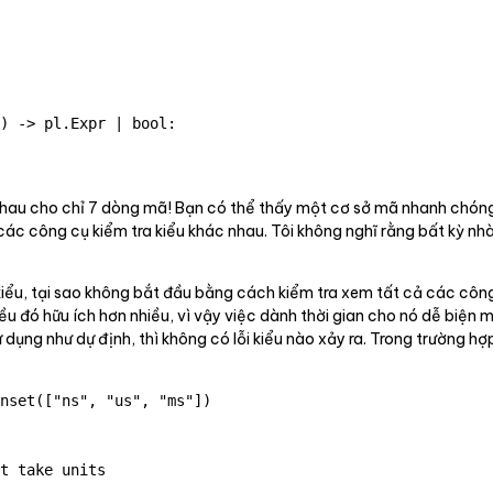
) -> pl.Expr | bool:

hau cho chỉ 7 dòng mã! Bạn có thể thấy một cơ sở mã nhanh chóng 
các công cụ kiểm tra kiểu khác nhau. Tôi không nghĩ rằng bất kỳ nh
kiểu, tại sao không bắt đầu bằng cách kiểm tra xem tất cả các công
ều đó hữu ích hơn nhiều, vì vậy việc dành thời gian cho nó dễ biện
 dụng như dự định, thì không có lỗi kiểu nào xảy ra. Trong trường h
nset(["ns", "us", "ms"])

t take units
