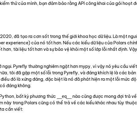
 kiểm thử của mình, bạn đảm bảo rằng API công khai của gói hoạt 
2020, đã tạo ra cơn sốt trong thế giới khoa học dữ liệu. Là một ngườ
 experience) của nó tốt hơn. Nếu các kiểu dữ liệu của Polars chính 
ơn, tài liệu tốt hơn và sự bảo vệ khỏi một số lớp lỗi nhất định. Vậ
ở ngại. Pyrefly thường nghiêm ngặt hơn mypy, vì vậy nó yêu cầu vi
 nữa, tôi đã gặp một số lỗi trong Pyrefly, và đáng khích lệ là các bả
điều đó là xứng đáng, đặc biệt là nó đã phát hiện ra một lỗi mức độ 
a có đáng không.
 Python, bất kỳ phương thức
nào cũng được mong đợi trả v
__eq__
 Hàm này trong Polars cũng có thể trả về các kiểu khác nhau tùy thu
ta cần viết: