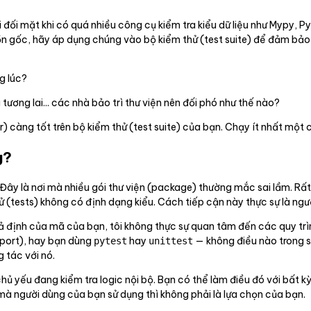
 đối mặt khi có quá nhiều công cụ kiểm tra kiểu dữ liệu như Mypy, Py
uồn gốc, hãy áp dụng chúng vào bộ kiểm thử (test suite) để đảm bảo
g lúc?
 tương lai... các nhà bảo trì thư viện nên đối phó như thế nào?
) càng tốt trên bộ kiểm thử (test suite) của bạn. Chạy ít nhất một
g?
Đây là nơi mà nhiều gói thư viện (package) thường mắc sai lầm. Rất
ử (tests) không có định dạng kiểu. Cách tiếp cận này thực sự là ngư
iả định của mã của bạn, tôi không thực sự quan tâm đến các quy trìn
mport), hay bạn dùng
hay
— không điều nào trong s
pytest
unittest
 tác với nó.
hủ yếu đang kiểm tra logic nội bộ. Bạn có thể làm điều đó với bất k
 mà người dùng của bạn sử dụng thì không phải là lựa chọn của bạn.