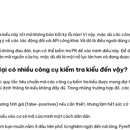
ra kiểu này tốt mà không báo bất kỳ lỗi nào! Vì vậy, mặc dù các cô
 ý về các tác động đối với API công khai. Và đó là điều người dùng
i không đau đớn, bạn có thể kiểm tra PR để xác minh điều này. Để d
rên mã nguồn của họ, mặc dù đó là một nỗ lực lớn hơn và đang được
lại có nhiều công cụ kiểm tra kiểu đến vậy?
 quy tắc tiêu chuẩn mà các công cụ kiểm tra kiểu được mong đợi tu
 định thông tin kiểu không đầy đủ. Trong những trường hợp đó, các
g tính giả (false-positives) nếu cần thiết, nhưng làm hết sức có 
 kiểu vào cơ sở mã của mình một cách dần dần.
xem bạn muốn nằm ở đâu trên phổ từ nghiêm ngặt đến nới lỏng. Pyre