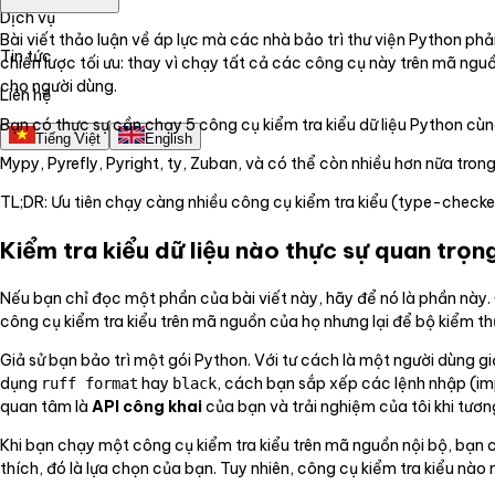
Dịch vụ
Bài viết thảo luận về áp lực mà các nhà bảo trì thư viện Python phải
Tin tức
chiến lược tối ưu: thay vì chạy tất cả các công cụ này trên mã ng
cho người dùng.
Liên hệ
Bạn có thực sự cần chạy 5 công cụ kiểm tra kiểu dữ liệu Python cùn
Tiếng Việt
English
Mypy, Pyrefly, Pyright, ty, Zuban, và có thể còn nhiều hơn nữa trong
TL;DR: Ưu tiên chạy càng nhiều công cụ kiểm tra kiểu (type-checker
Kiểm tra kiểu dữ liệu nào thực sự quan trọn
Nếu bạn chỉ đọc một phần của bài viết này, hãy để nó là phần này. 
công cụ kiểm tra kiểu trên mã nguồn của họ nhưng lại để bộ kiểm th
Giả sử bạn bảo trì một gói Python. Với tư cách là một người dùng g
dụng
hay
, cách bạn sắp xếp các lệnh nhập (i
ruff format
black
quan tâm là
API công khai
của bạn và trải nghiệm của tôi khi tương
Khi bạn chạy một công cụ kiểm tra kiểu trên mã nguồn nội bộ, bạn c
thích, đó là lựa chọn của bạn. Tuy nhiên, công cụ kiểm tra kiểu nào