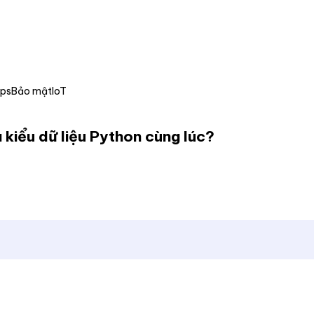
Ops
Bảo mật
IoT
 kiểu dữ liệu Python cùng lúc?