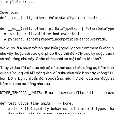
) -> pl.Expr: ...

@overload

def __eq__(self, other: PolarsDataType) -> bool: ...

def __eq__(self, other: pl.DataTypeExpr | PolarsDataType
  # ty: ignore[invalid-method-override]

Wow, đó là 4 nhận xét bỏ qua kiểu (type-ignore comments) khác n
như vậy, hoặc với các giải pháp thay thế để xử lý các kỳ quặc của 
sở mã trông như vậy. Chắc chắn phải có một cách tốt hơn?
Thay vì đưa tất cả các nội bộ của bạn qua nhiều công cụ kiểm tra 
được sử dụng với API công khai của thư viện của bạn hay không? Đi
hơn, bởi vì bạn chỉ cần đảm bảo rằng, nếu thư viện của bạn được sử
kiểm tra cho nó trông như sau:
DTYPE_TEMPORAL_UNITS: Final[frozenset[TimeUnit]] = froze
def test_dtype_time_units() -> None:

    # check (in)equality behaviour of temporal types tha
    for time_unit in DTYPE_TEMPORAL_UNITS:
