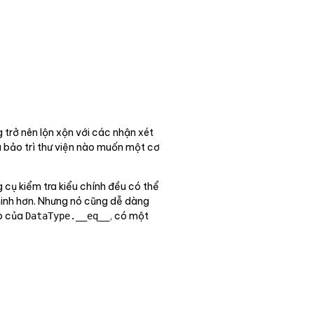
trở nên lộn xộn với các nhận xét
à bảo trì thư viện nào muốn một cơ
 cụ kiểm tra kiểu chính đều có thể
 minh hơn. Nhưng nó cũng dễ dàng
ợp của
, có một
DataType.__eq__