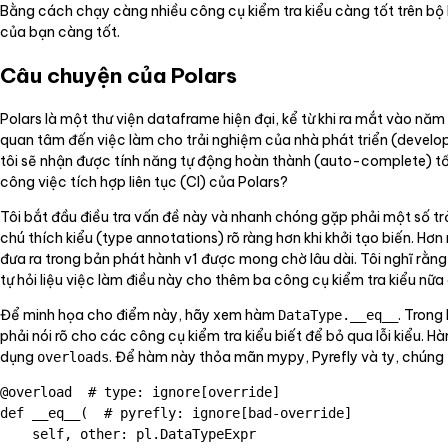
Bằng cách chạy càng nhiều công cụ kiểm tra kiểu càng tốt trên bộ
của bạn càng tốt.
Câu chuyện của Polars
Polars là một thư viện dataframe hiện đại, kể từ khi ra mắt vào năm 
quan tâm đến việc làm cho trải nghiệm của nhà phát triển (developer
tôi sẽ nhận được tính năng tự động hoàn thành (auto-complete) tốt h
công việc tích hợp liên tục (CI) của Polars?
Tôi bắt đầu điều tra vấn đề này và nhanh chóng gặp phải một số tr
chú thích kiểu (type annotations) rõ ràng hơn khi khởi tạo biến. Hơn
đưa ra trong bản phát hành v1 được mong chờ lâu dài. Tôi nghĩ rằng 
tự hỏi liệu việc làm điều này cho thêm ba công cụ kiểm tra kiểu nữ
Để minh họa cho điểm này, hãy xem hàm
. Trong
DataType.__eq__
phải nói rõ cho các công cụ kiểm tra kiểu biết để bỏ qua lỗi kiểu.
dụng
. Để hàm này thỏa mãn mypy, Pyrefly và ty, chúng 
overloads
@overload  # type: ignore[override]

def __eq__(  # pyrefly: ignore[bad-override]

    self, other: pl.DataTypeExpr
