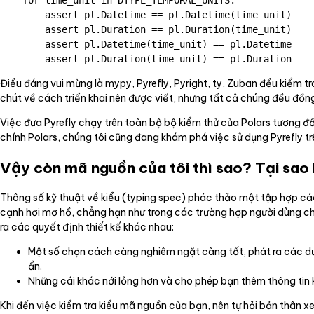
        assert pl.Datetime == pl.Datetime(time_unit)

        assert pl.Duration == pl.Duration(time_unit)

        assert pl.Datetime(time_unit) == pl.Datetime

Điều đáng vui mừng là mypy, Pyrefly, Pyright, ty, Zuban đều kiểm t
chút về cách triển khai nên được viết, nhưng tất cả chúng đều đồng
Việc đưa Pyrefly chạy trên toàn bộ bộ kiểm thử của Polars tương đố
chính Polars, chúng tôi cũng đang khám phá việc sử dụng Pyrefly t
Vậy còn mã nguồn của tôi thì sao? Tại sao 
Thông số kỹ thuật về kiểu (typing spec) phác thảo một tập hợp các
cạnh hơi mơ hồ, chẳng hạn như trong các trường hợp người dùng chỉ
ra các quyết định thiết kế khác nhau:
Một số chọn cách càng nghiêm ngặt càng tốt, phát ra các dươn
ẩn.
Những cái khác nới lỏng hơn và cho phép bạn thêm thông tin
Khi đến việc kiểm tra kiểu mã nguồn của bạn, nên tự hỏi bản thân 