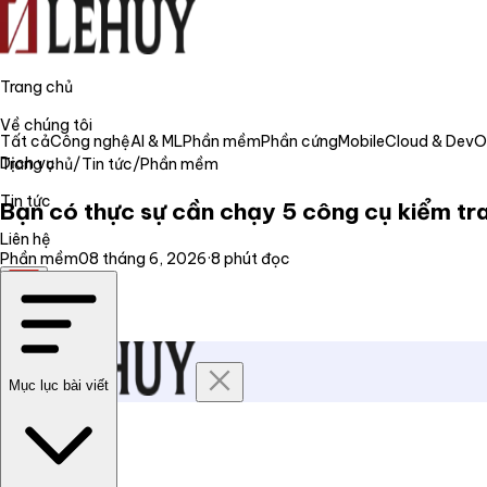
Trang chủ
Về chúng tôi
Tất cả
Công nghệ
AI & ML
Phần mềm
Phần cứng
Mobile
Cloud & Dev
Dịch vụ
Trang chủ
/
Tin tức
/
Phần mềm
Tin tức
Bạn có thực sự cần chạy 5 công cụ kiểm tra
Liên hệ
Phần mềm
08 tháng 6, 2026
·
8
phút đọc
VI
Mục lục bài viết
Trang chủ
Về chúng tôi