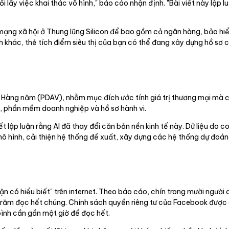
 lấy việc khai thác vô hình," báo cáo nhận định. "Bài viết này lập 
 mạng xã hội ở Thung lũng Silicon để bao gồm cả ngân hàng, bảo hi
 khác, thẻ tích điểm siêu thị của bạn có thể đang xây dựng hồ sơ ch
n Hàng năm (PDAV), nhằm mục đích ước tính giá trị thương mại mà cá
, phần mềm doanh nghiệp và hồ sơ hành vi.
 lập luận rằng AI đã thay đổi căn bản nền kinh tế này. Dữ liệu do co
 hình, cải thiện hệ thống đề xuất, xây dựng các hệ thống dự đoán v
 có hiểu biết" trên internet. Theo báo cáo, chín trong mười ngườ
ần trăm đọc hết chúng. Chính sách quyền riêng tư của Facebook được
ình cần gần một giờ để đọc hết.