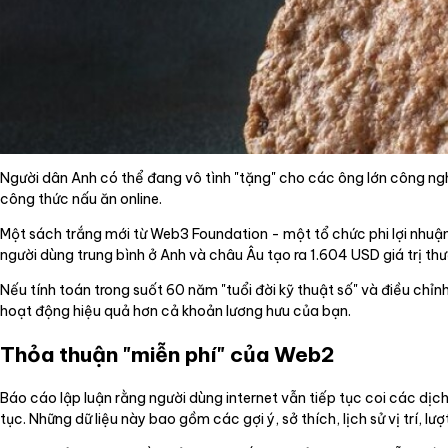
Người dân Anh có thể đang vô tình "tặng" cho các ông lớn công ng
công thức nấu ăn online.
Một sách trắng mới từ Web3 Foundation - một tổ chức phi lợi nhuận 
người dùng trung bình ở Anh và châu Âu tạo ra 1.604 USD giá trị th
Nếu tính toán trong suốt 60 năm "tuổi đời kỹ thuật số" và điều chỉ
hoạt động hiệu quả hơn cả khoản lương hưu của bạn.
Thỏa thuận "miễn phí" của Web2
Báo cáo lập luận rằng người dùng internet vẫn tiếp tục coi các dịch
tục. Những dữ liệu này bao gồm các gợi ý, sở thích, lịch sử vị trí, 