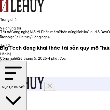
Trang chủ
Về chúng tôi
Tất cả
Công nghệ
AI & ML
Phần mềm
Phần cứng
Mobile
Cloud & Dev
Dịch vụ
Trang chủ
/
Tin tức
/
Công nghệ
Tin tức
Big Tech đang khai thác tài sản quy mô "hưu 
Liên hệ
Công nghệ
26 tháng 5, 2026
·
4
phút đọc
VI
Mục lục bài viết
Trang chủ
Về chúng tôi