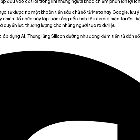
 đầu vào cốt lõi trong khi những người khác chiếm phần lớn lợi ích 
ực sự được nợ một khoản tiền sáu chữ số từ Meta hay Google, lưu ý
 nhiên, tổ chức này lập luận rằng nền kinh tế internet hiện tại đại d
và quyền lực thương lượng cho những người tạo ra dữ liệu.
ệc áp dụng AI, Thung lũng Silicon dường như đang kiếm tiền từ dân s