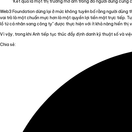
"Kết quả là một thị trường mờ ám trong đó người dùng cung cấp
Web3 Foundation dừng lại ở mức không tuyên bố rằng người dùng th
vai trò là một chuẩn mực hơn là một quyền lợi tiền mặt trực tiếp. Tuy
lồ từ cá nhân sang công ty" được thực hiện với ít khả năng hiển thị 
Vì vậy, trong khi Anh tiếp tục thúc đẩy định danh kỹ thuật số và vi
Chia sẻ: