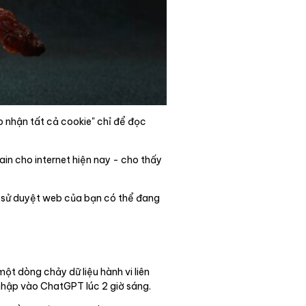
p nhận tất cả cookie" chỉ để đọc
in cho internet hiện nay - cho thấy
ch sử duyệt web của bạn có thể đang
một dòng chảy dữ liệu hành vi liên
ã nhập vào ChatGPT lúc 2 giờ sáng.