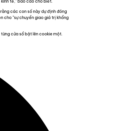
kinh tế," báo cáo cho biết.
 rằng các con số này dự định đóng
iện cho "sự chuyển giao giá trị khổng
ố từng cửa sổ bật lên cookie một.