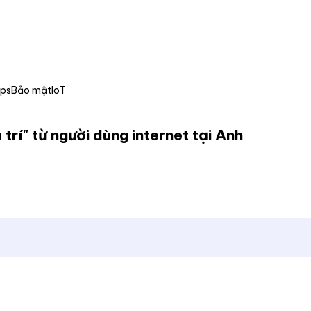
Ops
Bảo mật
IoT
trí" từ người dùng internet tại Anh