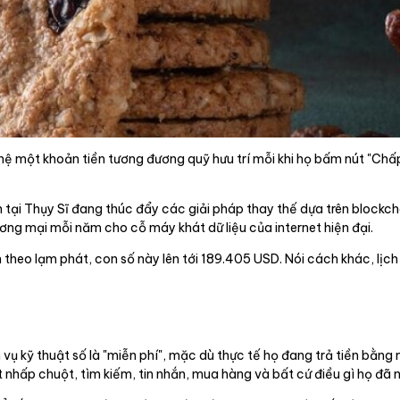
hệ một khoản tiền tương đương quỹ hưu trí mỗi khi họ bấm nút "Chấ
tại Thụy Sĩ đang thúc đẩy các giải pháp thay thế dựa trên blockcha
ương mại mỗi năm cho cỗ máy khát dữ liệu của internet hiện đại.
nh theo lạm phát, con số này lên tới 189.405 USD. Nói cách khác, lị
 vụ kỹ thuật số là "miễn phí", mặc dù thực tế họ đang trả tiền bằng 
lượt nhấp chuột, tìm kiếm, tin nhắn, mua hàng và bất cứ điều gì họ đ