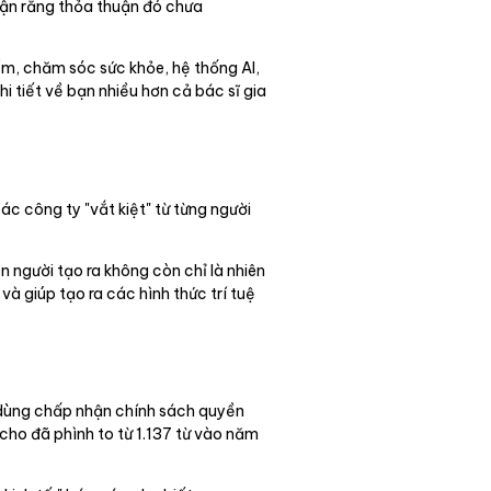
luận rằng thỏa thuận đó chưa
ểm, chăm sóc sức khỏe, hệ thống AI,
i tiết về bạn nhiều hơn cả bác sĩ gia
c công ty "vắt kiệt" từ từng người
n người tạo ra không còn chỉ là nhiên
à giúp tạo ra các hình thức trí tuệ
i dùng chấp nhận chính sách quyền
 cho đã phình to từ 1.137 từ vào năm