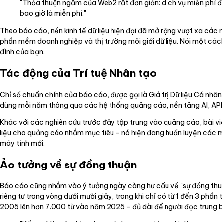
"Thỏa thuận ngầm của Web2 rất đơn giản: dịch vụ miễn phí đổi
bao giờ là miễn phí."
Theo báo cáo, nền kinh tế dữ liệu hiện đại đã mở rộng vượt xa các
phần mềm doanh nghiệp và thị trường môi giới dữ liệu. Nói một cách
đình của bạn.
Tác động của Trí tuệ Nhân tạo
Chỉ số chuẩn chính của báo cáo, được gọi là Giá trị Dữ liệu Cá nhâ
dùng mỗi năm thông qua các hệ thống quảng cáo, nền tảng AI, API
Khác với các nghiên cứu trước đây tập trung vào quảng cáo, bài viết
liệu cho quảng cáo nhắm mục tiêu - nó hiện đang huấn luyện các mô
máy tính mới.
Ảo tưởng về sự đồng thuận
Báo cáo cũng nhắm vào ý tưởng ngày càng hư cấu về "sự đồng thuận
riêng tư trong vòng dưới mười giây, trong khi chỉ có từ 1 đến 3 ph
2005 lên hơn 7.000 từ vào năm 2025 - đủ dài để người đọc trung b