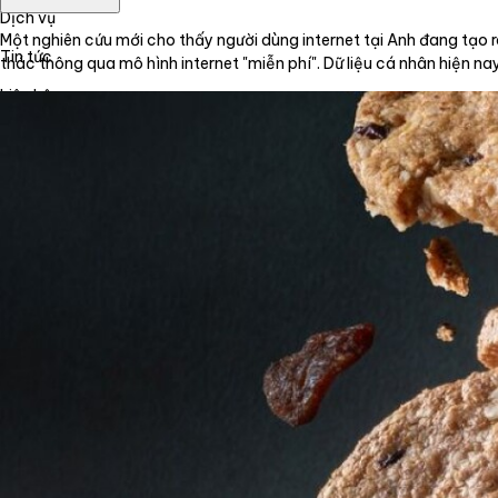
Dịch vụ
Một nghiên cứu mới cho thấy người dùng internet tại Anh đang tạo ra
Tin tức
thác thông qua mô hình internet "miễn phí". Dữ liệu cá nhân hiện n
Liên hệ
Tiếng Việt
English