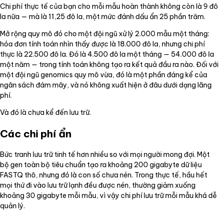
Chi phí thực tế của bạn cho mỗi mẫu hoàn thành không còn là 9 đô
la nữa — mà là 11,25 đô la, một mức đánh dấu ẩn 25 phần trăm.
Mở rộng quy mô đó cho một đội ngũ xử lý 2.000 mẫu một tháng:
hóa đơn tính toán nhìn thấy được là 18.000 đô la, nhưng chi phí
thực là 22.500 đô la. Đó là 4.500 đô la một tháng — 54.000 đô la
một năm — trong tính toán không tạo ra kết quả đầu ra nào. Đối với
một đội ngũ genomics quy mô vừa, đó là một phần đáng kể của
ngân sách đám mây, và nó không xuất hiện ở đâu dưới dạng lãng
phí.
Và đó là chưa kể đến lưu trữ.
Các chi phí ẩn
Bức tranh lưu trữ tinh tế hơn nhiều so với mọi người mong đợi. Một
bộ gen toàn bộ tiêu chuẩn tạo ra khoảng 200 gigabyte dữ liệu
FASTQ thô, nhưng đó là con số chưa nén. Trong thực tế, hầu hết
mọi thứ đi vào lưu trữ lạnh đều được nén, thường giảm xuống
khoảng 30 gigabyte mỗi mẫu, vì vậy chi phí lưu trữ mỗi mẫu khá dễ
quản lý.