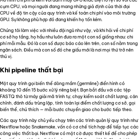
cụm CPU, và mọi người đang mang những giả định của thời đại
CPU về độ tin cậy của quy trình và kế toán chi phí vào môi trường
GPU. Sự không phù hợp đó đang khiến họ tốn kém.
Chúng tôi làm việc với nhiều đội ngũ như vậy, và khi hỏi về chi phí
cơ sở hạ tầng, họ hầu như luôn đưa ra một con số giống nhau: chi
phí mỗi mẫu. Đó là con số được báo cáo lên trên, con số nằm trong
ngân sách. Điều mà con số đó che giấu mới là nơi mọi thứ trở nên
thú vị.
Khi pipeline thất bại
Một quy trình gọi biến thể dòng mầm (germline) điển hình có
khoảng 10 đến 15 bước xử lý riêng biệt. Bạn bắt đầu với các tệp
FASTQ thô từ máy giải mã trình tự, chạy kiểm soát chất lượng, căn
chỉnh, đánh dấu trùng lặp, tính toán lại điểm chất lượng cơ sở, gọi
biến thể, chú thích — mỗi bước chuyển giao cho bước tiếp theo.
Các quy trình này chủ yếu chạy trên các trình quản lý quy trình như
Nextflow hoặc Snakemake, vốn có cơ chế tích hợp để tiếp tục các
công việc thất bại. Nextflow có một cờ được thiết kế để cho phép