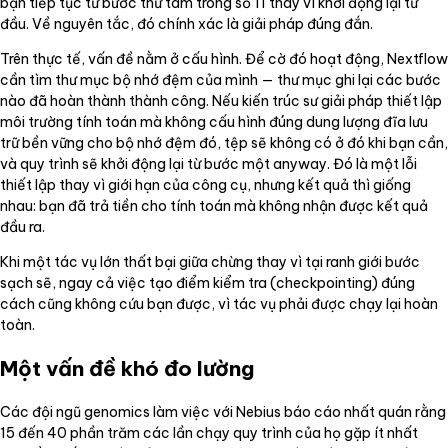
bạn tiếp tục từ bước thứ tám trong số 11 thay vì khởi động lại từ
đầu. Về nguyên tắc, đó chính xác là giải pháp đúng đắn.
Trên thực tế, vấn đề nằm ở cấu hình. Để cờ đó hoạt động, Nextflow
cần tìm thư mục bộ nhớ đệm của mình — thư mục ghi lại các bước
nào đã hoàn thành thành công. Nếu kiến trúc sư giải pháp thiết lập
môi trường tính toán mà không cấu hình đúng dung lượng đĩa lưu
trữ bền vững cho bộ nhớ đệm đó, tệp sẽ không có ở đó khi bạn cần,
và quy trình sẽ khởi động lại từ bước một anyway. Đó là một lỗi
thiết lập thay vì giới hạn của công cụ, nhưng kết quả thì giống
nhau: bạn đã trả tiền cho tính toán mà không nhận được kết quả
đầu ra.
Khi một tác vụ lớn thất bại giữa chừng thay vì tại ranh giới bước
sạch sẽ, ngay cả việc tạo điểm kiểm tra (checkpointing) đúng
cách cũng không cứu bạn được, vì tác vụ phải được chạy lại hoàn
toàn.
Một vấn đề khó đo lường
Các đội ngũ genomics làm việc với Nebius báo cáo nhất quán rằng
15 đến 40 phần trăm các lần chạy quy trình của họ gặp ít nhất