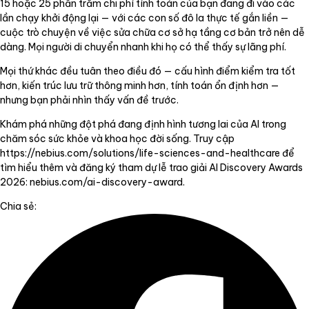
15 hoặc 25 phần trăm chi phí tính toán của bạn đang đi vào các
lần chạy khởi động lại — với các con số đô la thực tế gắn liền —
cuộc trò chuyện về việc sửa chữa cơ sở hạ tầng cơ bản trở nên dễ
dàng. Mọi người di chuyển nhanh khi họ có thể thấy sự lãng phí.
Mọi thứ khác đều tuân theo điều đó — cấu hình điểm kiểm tra tốt
hơn, kiến trúc lưu trữ thông minh hơn, tính toán ổn định hơn —
nhưng bạn phải nhìn thấy vấn đề trước.
Khám phá những đột phá đang định hình tương lai của AI trong
chăm sóc sức khỏe và khoa học đời sống. Truy cập
https://nebius.com/solutions/life-sciences-and-healthcare
để
tìm hiểu thêm và đăng ký tham dự lễ trao giải AI Discovery Awards
2026: nebius.com/ai-discovery-award.
Chia sẻ: