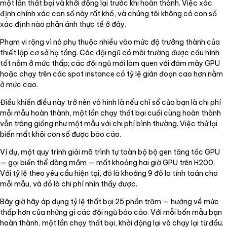
một lần thất bại và khởi động lại trước khi hoàn thành. Việc xác
định chính xác con số này rất khó, và chúng tôi không có con số
xác định nào phản ánh thực tế ở đây.
Phạm vi rộng vì nó phụ thuộc nhiều vào mức độ trưởng thành của
thiết lập cơ sở hạ tầng. Các đội ngũ có môi trường được cấu hình
tốt nằm ở mức thấp; các đội ngũ mới làm quen với đám mây GPU
hoặc chạy trên các spot instance có tỷ lệ gián đoạn cao hơn nằm
ở mức cao.
Điều khiến điều này trở nên vô hình là nếu chỉ số của bạn là chi phí
mỗi mẫu hoàn thành, một lần chạy thất bại cuối cùng hoàn thành
vẫn trông giống như một mẫu với chi phí bình thường. Việc thử lại
biến mất khỏi con số được báo cáo.
Ví dụ, một quy trình giải mã trình tự toàn bộ bộ gen tăng tốc GPU
— gọi biến thể dòng mầm — mất khoảng hai giờ GPU trên H200.
Với tỷ lệ theo yêu cầu hiện tại, đó là khoảng 9 đô la tính toán cho
mỗi mẫu, và đó là chi phí nhìn thấy được.
Bây giờ hãy áp dụng tỷ lệ thất bại 25 phần trăm — hướng về mức
thấp hơn của những gì các đội ngũ báo cáo. Với mỗi bốn mẫu bạn
hoàn thành, một lần chạy thất bại, khởi động lại và chạy lại từ đầu.