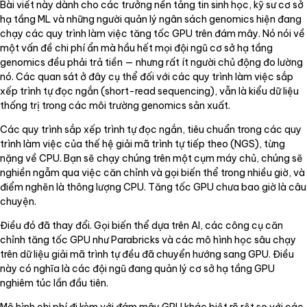
Bài viết này dành cho các trưởng nền tảng tin sinh học, kỹ sư cơ sở
hạ tầng ML và những người quản lý ngân sách genomics hiện đang
chạy các quy trình làm việc tăng tốc GPU trên đám mây. Nó nói về
một vấn đề chi phí ẩn mà hầu hết mọi đội ngũ cơ sở hạ tầng
genomics đều phải trả tiền — nhưng rất ít người chủ động đo lường
nó. Các quan sát ở đây cụ thể đối với các quy trình làm việc sắp
xếp trình tự đọc ngắn (short-read sequencing), vẫn là kiểu dữ liệu
thống trị trong các môi trường genomics sản xuất.
Các quy trình sắp xếp trình tự đọc ngắn, tiêu chuẩn trong các quy
trình làm việc của thế hệ giải mã trình tự tiếp theo (NGS), từng
nặng về CPU. Bạn sẽ chạy chúng trên một cụm máy chủ, chúng sẽ
nghiền ngẫm qua việc căn chỉnh và gọi biến thể trong nhiều giờ, và
điểm nghẽn là thông lượng CPU. Tăng tốc GPU chưa bao giờ là câu
chuyện.
Điều đó đã thay đổi. Gọi biến thể dựa trên AI, các công cụ căn
chỉnh tăng tốc GPU như Parabricks và các mô hình học sâu chạy
trên dữ liệu giải mã trình tự đều đã chuyển hướng sang GPU. Điều
này có nghĩa là các đội ngũ đang quản lý cơ sở hạ tầng GPU
nghiêm túc lần đầu tiên.
Mô hình chi phí đi kèm với đám mây GPU khác biệt rõ rệt so với các