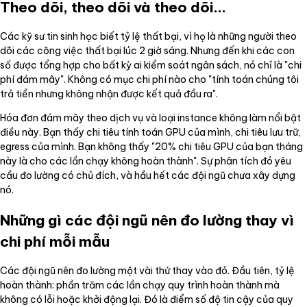
Theo dõi, theo dõi và theo dõi...
Các kỹ sư tin sinh học biết tỷ lệ thất bại, vì họ là những người theo
dõi các công việc thất bại lúc 2 giờ sáng. Nhưng đến khi các con
số được tổng hợp cho bất kỳ ai kiểm soát ngân sách, nó chỉ là "chi
phí đám mây". Không có mục chi phí nào cho "tính toán chúng tôi
trả tiền nhưng không nhận được kết quả đầu ra".
Hóa đơn đám mây theo dịch vụ và loại instance không làm nổi bật
điều này. Bạn thấy chi tiêu tính toán GPU của mình, chi tiêu lưu trữ,
egress của mình. Bạn không thấy "20% chi tiêu GPU của bạn tháng
này là cho các lần chạy không hoàn thành". Sự phân tích đó yêu
cầu đo lường có chủ đích, và hầu hết các đội ngũ chưa xây dựng
nó.
Những gì các đội ngũ nên đo lường thay vì
chi phí mỗi mẫu
Các đội ngũ nên đo lường một vài thứ thay vào đó. Đầu tiên, tỷ lệ
hoàn thành: phần trăm các lần chạy quy trình hoàn thành mà
không có lỗi hoặc khởi động lại. Đó là điểm số độ tin cậy của quy