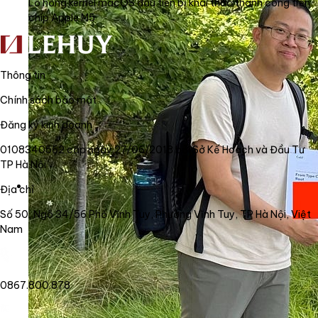
Lỗ hổng kernel macOS đầu tiên bị khai thác thành công trên
chip Apple M5
Thông tin
Chính sách bảo mật
Đăng ký kinh doanh
0108340562 cấp ngày 27/06/2018 bởi Sở Kế Hoạch và Đầu Tư
TP Hà Nội
Địa chỉ
Số 50, Ngõ 34/56 Phố Vĩnh Tuy, Phường Vĩnh Tuy, TP Hà Nội, Việt
Nam
0867.800.878