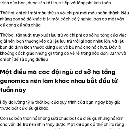
trình của bạn, được liên kết trực tiếp với lãng phí tính toán.
Thứ hai, chi phí mỗi mẫu thử so với chi phí mỗi mẫu hoàn thành. Nếu
những con số đó khác biệt một cách có ý nghĩa, bạn có một vấn
đề đáng để sửa chữa.
Thứ ba, tần suất truy xuất lưu trữ và chi phí cơ sở hạ tầng của việc
giải nén: bạn thường kéo dữ liệu lưu trữ trở lại bao nhiêu lần, và liệu
bạn đã định kích thước đúng đĩa và bộ nhớ cho nó chưa. Đây là
khoảng cách giữa những gì trông có vẻ rẻ trong hóa đơn lưu trữ và
chi phí để sử dụng dữ liệu.
Một điều mà các đội ngũ cơ sở hạ tầng
genomics nên làm khác nhau bắt đầu từ
tuần này
Hãy đo lường tỷ lệ thất bại của quy trình của bạn, ngay bây giờ,
trước bất cứ điều gì khác.
Con số bản thân nó không sửa chữa bất cứ điều gì, nhưng nó làm
cho vấn đề trở nên nhìn thấy được. Một khi bạn có thể chỉ ra rằng