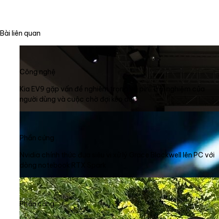
Bài liên quan
Công nghệ
Kia EV9 gặp vấn đề nghiêm trọng về pin: Trải nghiệm của
người dùng và cuộc chờ đợi kéo dài
Phần cứng
Nvidia chính thức đưa siêu vi xử lý Grace Blackwell lên PC với
dòng notebook RTX Spark
Phần cứng