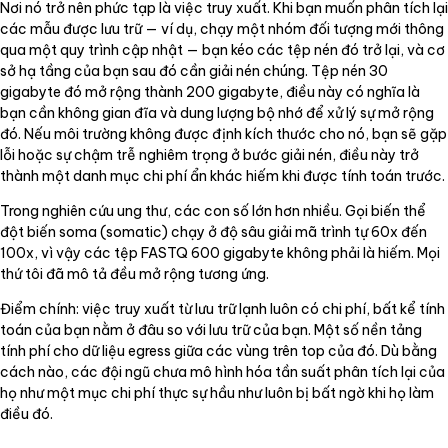
Nơi nó trở nên phức tạp là việc truy xuất. Khi bạn muốn phân tích lại
các mẫu được lưu trữ — ví dụ, chạy một nhóm đối tượng mới thông
qua một quy trình cập nhật — bạn kéo các tệp nén đó trở lại, và cơ
sở hạ tầng của bạn sau đó cần giải nén chúng. Tệp nén 30
gigabyte đó mở rộng thành 200 gigabyte, điều này có nghĩa là
bạn cần không gian đĩa và dung lượng bộ nhớ để xử lý sự mở rộng
đó. Nếu môi trường không được định kích thước cho nó, bạn sẽ gặp
lỗi hoặc sự chậm trễ nghiêm trọng ở bước giải nén, điều này trở
thành một danh mục chi phí ẩn khác hiếm khi được tính toán trước.
Trong nghiên cứu ung thư, các con số lớn hơn nhiều. Gọi biến thể
đột biến soma (somatic) chạy ở độ sâu giải mã trình tự 60x đến
100x, vì vậy các tệp FASTQ 600 gigabyte không phải là hiếm. Mọi
thứ tôi đã mô tả đều mở rộng tương ứng.
Điểm chính: việc truy xuất từ lưu trữ lạnh luôn có chi phí, bất kể tính
toán của bạn nằm ở đâu so với lưu trữ của bạn. Một số nền tảng
tính phí cho dữ liệu egress giữa các vùng trên top của đó. Dù bằng
cách nào, các đội ngũ chưa mô hình hóa tần suất phân tích lại của
họ như một mục chi phí thực sự hầu như luôn bị bất ngờ khi họ làm
điều đó.