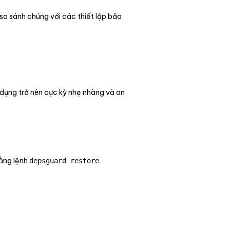
 so sánh chúng với các thiết lập bảo
 dụng trở nên cực kỳ nhẹ nhàng và an
bằng lệnh
.
depsguard restore