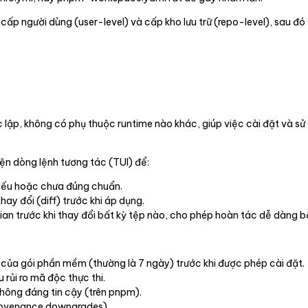
ấp người dùng (user-level) và cấp kho lưu trữ (repo-level), sau đó
 lập, không có phụ thuộc runtime nào khác, giúp việc cài đặt và sử
ện dòng lệnh tương tác (TUI) để:
iếu hoặc chưa đúng chuẩn.
ay đổi (diff) trước khi áp dụng.
ian trước khi thay đổi bất kỳ tệp nào, cho phép hoàn tác dễ dàng 
u của gói phần mềm (thường là 7 ngày) trước khi được phép cài đặt.
 rủi ro mã độc thực thi.
hông đáng tin cậy (trên pnpm).
rovenance downgrades).