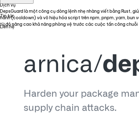
Dịch vụ
DepsGuard là một công cụ dòng lệnh nhẹ nhàng viết bằng Rust, giúp
Tin tức
hành (cooldown) và vô hiệu hóa script trên npm, pnpm, yarn, bun và
từ đó nâng cao khả năng phòng vệ trước các cuộc tấn công chuỗ
Liên hệ
Tiếng Việt
English