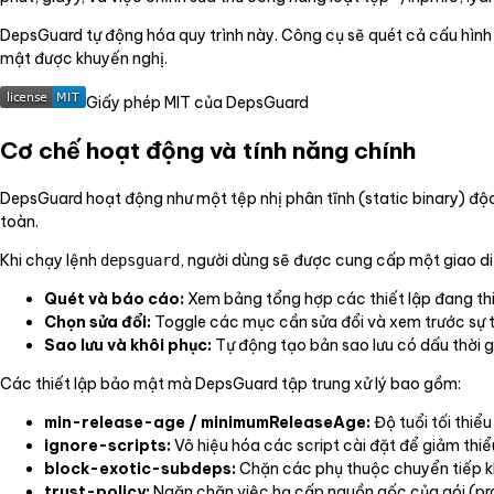
DepsGuard tự động hóa quy trình này. Công cụ sẽ quét cả cấu hình c
mật được khuyến nghị.
Giấy phép MIT của DepsGuard
Cơ chế hoạt động và tính năng chính
DepsGuard hoạt động như một tệp nhị phân tĩnh (static binary) độc
toàn.
Khi chạy lệnh
, người dùng sẽ được cung cấp một giao di
depsguard
Quét và báo cáo:
Xem bảng tổng hợp các thiết lập đang th
Chọn sửa đổi:
Toggle các mục cần sửa đổi và xem trước sự th
Sao lưu và khôi phục:
Tự động tạo bản sao lưu có dấu thời g
Các thiết lập bảo mật mà DepsGuard tập trung xử lý bao gồm:
min-release-age / minimumReleaseAge:
Độ tuổi tối thiể
ignore-scripts:
Vô hiệu hóa các script cài đặt để giảm thiểu
block-exotic-subdeps:
Chặn các phụ thuộc chuyển tiếp k
trust-policy:
Ngăn chặn việc hạ cấp nguồn gốc của gói (p