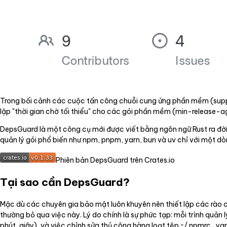
Trong bối cảnh các cuộc tấn công chuỗi cung ứng phần mềm (supply
lập "thời gian chờ tối thiểu" cho các gói phần mềm (min-release-age
DepsGuard là một công cụ mới được viết bằng ngôn ngữ Rust ra đời
quản lý gói phổ biến như npm, pnpm, yarn, bun và uv chỉ với một dò
Phiên bản DepsGuard trên Crates.io
Tại sao cần DepsGuard?
Mặc dù các chuyên gia bảo mật luôn khuyên nên thiết lập các rào c
thường bỏ qua việc này. Lý do chính là sự phức tạp: mỗi trình quản
phút, giây), và việc chỉnh sửa thủ công hàng loạt tệp ~/.npmrc, .