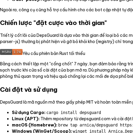
Ngoài ra, công cụ cũng hỗ trợ cấu hình cho các bot cập nhật tự 
Chiến lược "đặt cược vào thời gian"
Triết lý cốt lõi của DepsGuard là dựa vào thời gian để loại bỏ các
parser-js) thường bị phát hiện và gỡ bỏ khỏi kho (registry) chỉ trong
Yêu cầu phiên bản Rust tối thiểu
Bằng cách thiết lập một "cổng chốt" 7 ngày, bạn đảm bảo rằng trìn
sạch trước khi cửa sổ cài đặt của bạn mở ra. Dù phương pháp này k
phòng thủ quan trọng và hiệu quả chống lại các mối đe dọa phổ biế
Cài đặt và sử dụng
DepsGuard là mã nguồn mở theo giấy phép MIT và hoàn toàn miễn ph
Sử dụng Cargo:
cargo install depsguard
Linux (APT):
Thêm repository từ depsguard.com và cài đặt
macOS (Homebrew):
brew tap arnica/depsguard https
Windows (WinGet/Scoop):
winget install Arnica.Dep