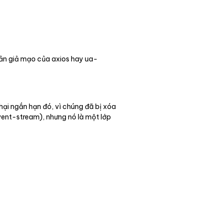
 bản giả mạo của axios hay ua-
hại ngắn hạn đó, vì chúng đã bị xóa
vent-stream), nhưng nó là một lớp