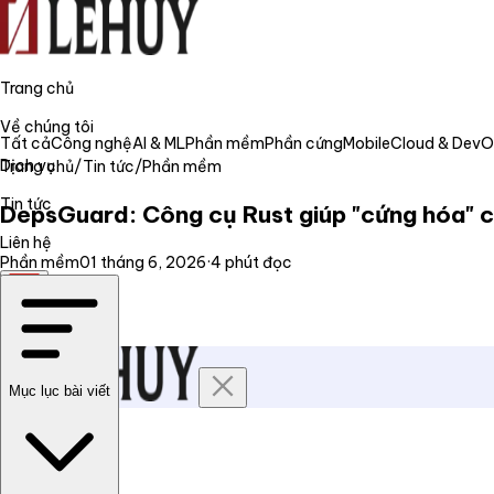
Trang chủ
Về chúng tôi
Tất cả
Công nghệ
AI & ML
Phần mềm
Phần cứng
Mobile
Cloud & Dev
Dịch vụ
Trang chủ
/
Tin tức
/
Phần mềm
Tin tức
DepsGuard: Công cụ Rust giúp "cứng hóa" c
Liên hệ
Phần mềm
01 tháng 6, 2026
·
4
phút đọc
VI
Mục lục bài viết
Trang chủ
Về chúng tôi