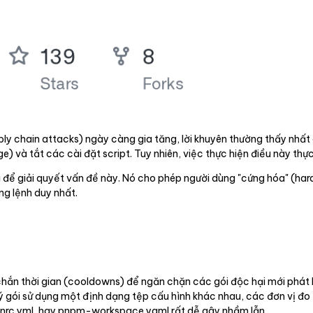
 chain attacks) ngày càng gia tăng, lời khuyên thường thấy nhất d
) và tắt các cài đặt script. Tuy nhiên, việc thực hiện điều này thự
 để giải quyết vấn đề này. Nó cho phép người dùng "cứng hóa" (har
ng lệnh duy nhất.
hắn thời gian (cooldowns) để ngăn chặn các gói độc hại mới phát h
 lý gói sử dụng một định dạng tệp cấu hình khác nhau, các đơn vị đo
yarnrc.yml, hay pnpm-workspace.yaml rất dễ gây nhầm lẫn.