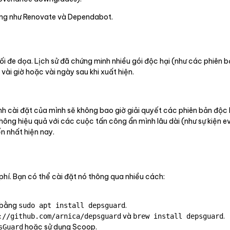
động như Renovate và Dependabot.
 mối đe dọa. Lịch sử đã chứng minh nhiều gói độc hại (như các phiên
 vài giờ hoặc vài ngày sau khi xuất hiện.
h cài đặt của mình sẽ không bao giờ giải quyết các phiên bản độc 
hông hiệu quả với các cuộc tấn công ẩn mình lâu dài (như sự kiện e
n nhất hiện nay.
í. Bạn có thể cài đặt nó thông qua nhiều cách:
 bằng
.
sudo apt install depsguard
và
.
://github.com/arnica/depsguard
brew install depsguard
hoặc sử dụng Scoop.
sGuard