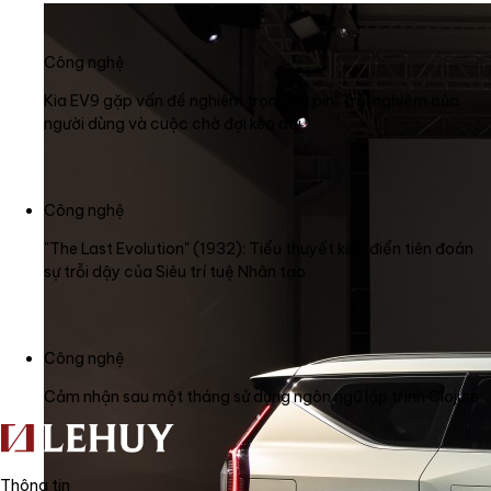
Công nghệ
Kia EV9 gặp vấn đề nghiêm trọng về pin: Trải nghiệm của
người dùng và cuộc chờ đợi kéo dài
Công nghệ
"The Last Evolution" (1932): Tiểu thuyết kinh điển tiên đoán
sự trỗi dậy của Siêu trí tuệ Nhân tạo
Công nghệ
Cảm nhận sau một tháng sử dụng ngôn ngữ lập trình Clojure
Thông tin