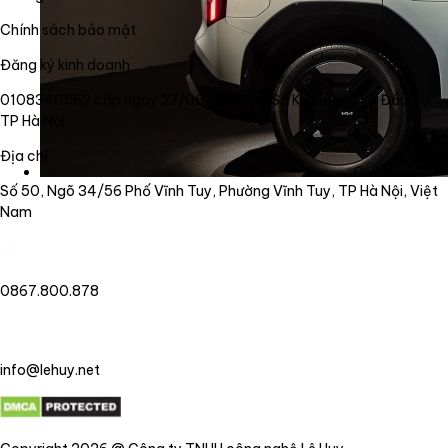
Chính sách bảo mật
Đăng ký kinh doanh
0108340562 cấp ngày 27/06/2018 bởi Sở Kế Hoạch và Đầu Tư
TP Hà Nội
Địa chỉ
Số 50, Ngõ 34/56 Phố Vĩnh Tuy, Phường Vĩnh Tuy, TP Hà Nội, Việt
Nam
0867.800.878
info@lehuy.net