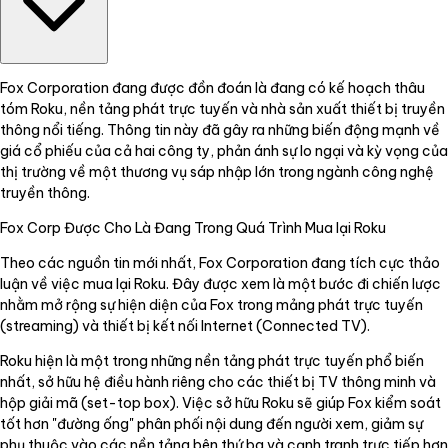
Fox Corporation đang được đồn đoán là đang có kế hoạch thâu
tóm Roku, nền tảng phát trực tuyến và nhà sản xuất thiết bị truyền
thông nổi tiếng. Thông tin này đã gây ra những biến động mạnh về
giá cổ phiếu của cả hai công ty, phản ánh sự lo ngại và kỳ vọng của
thị trường về một thương vụ sáp nhập lớn trong ngành công nghệ
truyền thông.
Fox Corp Được Cho Là Đang Trong Quá Trình Mua lại Roku
Theo các nguồn tin mới nhất, Fox Corporation đang tích cực thảo
luận về việc mua lại Roku. Đây được xem là một bước đi chiến lược
nhằm mở rộng sự hiện diện của Fox trong mảng phát trực tuyến
(streaming) và thiết bị kết nối Internet (Connected TV).
Roku hiện là một trong những nền tảng phát trực tuyến phổ biến
nhất, sở hữu hệ điều hành riêng cho các thiết bị TV thông minh và
hộp giải mã (set-top box). Việc sở hữu Roku sẽ giúp Fox kiểm soát
tốt hơn "đường ống" phân phối nội dung đến người xem, giảm sự
phụ thuộc vào các nền tảng bên thứ ba và cạnh tranh trực tiếp hơn