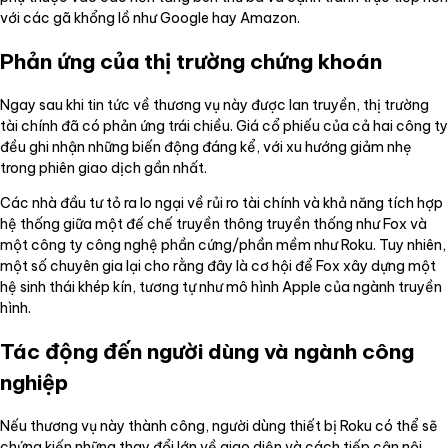
với các gã khổng lồ như Google hay Amazon.
Phản ứng của thị trường chứng khoán
Ngay sau khi tin tức về thương vụ này được lan truyền, thị trường
tài chính đã có phản ứng trái chiều. Giá cổ phiếu của cả hai công ty
đều ghi nhận những biến động đáng kể, với xu hướng giảm nhẹ
trong phiên giao dịch gần nhất.
Các nhà đầu tư tỏ ra lo ngại về rủi ro tài chính và khả năng tích hợp
hệ thống giữa một đế chế truyền thông truyền thống như Fox và
một công ty công nghệ phần cứng/phần mềm như Roku. Tuy nhiên,
một số chuyên gia lại cho rằng đây là cơ hội để Fox xây dựng một
hệ sinh thái khép kín, tương tự như mô hình Apple của ngành truyền
hình.
Tác động đến người dùng và ngành công
nghiệp
Nếu thương vụ này thành công, người dùng thiết bị Roku có thể sẽ
chứng kiến những thay đổi lớn về giao diện và cách tiếp cận nội