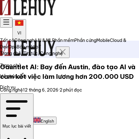
VI
Tất cả
Công nghệ
AI & ML
Phần mềm
Phần cứng
Mobile
Cloud &
DevOps
Bảo mật
IoT
Trang chủ
/
Tin tức
/
Công nghệ
Trang chủ
Gauntlet AI: Bay đến Austin, đào tạo AI và
cam kết việc làm lương hơn 200.000 USD
Về chúng tôi
Dịch vụ
Công nghệ
12 tháng 6, 2026
·
2
phút đọc
Tin tức
Liên hệ
Tiếng Việt
English
Mục lục bài viết