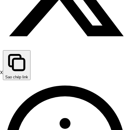
X
Sao chép link