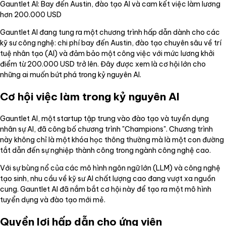
Gauntlet AI: Bay đến Austin, đào tạo AI và cam kết việc làm lương
hơn 200.000 USD
Gauntlet AI đang tung ra một chương trình hấp dẫn dành cho các
kỹ sư công nghệ: chi phí bay đến Austin, đào tạo chuyên sâu về trí
tuệ nhân tạo (AI) và đảm bảo một công việc với mức lương khởi
điểm từ 200.000 USD trở lên. Đây được xem là cơ hội lớn cho
những ai muốn bứt phá trong kỷ nguyên AI.
Cơ hội việc làm trong kỷ nguyên AI
Gauntlet AI, một startup tập trung vào đào tạo và tuyển dụng
nhân sự AI, đã công bố chương trình "Champions". Chương trình
này không chỉ là một khóa học thông thường mà là một con đường
tắt dẫn đến sự nghiệp thành công trong ngành công nghệ cao.
Với sự bùng nổ của các mô hình ngôn ngữ lớn (LLM) và công nghệ
tạo sinh, nhu cầu về kỹ sư AI chất lượng cao đang vượt xa nguồn
cung. Gauntlet AI đã nắm bắt cơ hội này để tạo ra một mô hình
tuyển dụng và đào tạo mới mẻ.
Quyền lợi hấp dẫn cho ứng viên