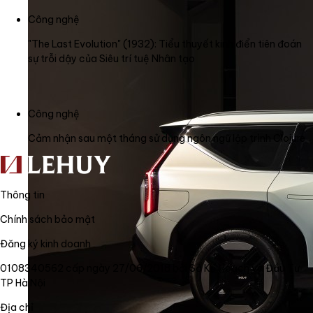
Công nghệ
"The Last Evolution" (1932): Tiểu thuyết kinh điển tiên đoán
sự trỗi dậy của Siêu trí tuệ Nhân tạo
Công nghệ
Cảm nhận sau một tháng sử dụng ngôn ngữ lập trình Clojure
Thông tin
Chính sách bảo mật
Đăng ký kinh doanh
0108340562 cấp ngày 27/06/2018 bởi Sở Kế Hoạch và Đầu Tư
TP Hà Nội
Địa chỉ