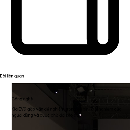
Bài liên quan
Công nghệ
Kia EV9 gặp vấn đề nghiêm trọng về pin: Trải nghiệm của
người dùng và cuộc chờ đợi kéo dài