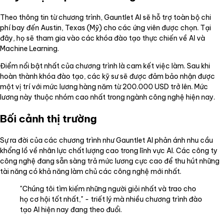
Theo thông tin từ chương trình, Gauntlet AI sẽ hỗ trợ toàn bộ chi
phí bay đến Austin, Texas (Mỹ) cho các ứng viên được chọn. Tại
đây, họ sẽ tham gia vào các khóa đào tạo thực chiến về AI và
Machine Learning.
Điểm nổi bật nhất của chương trình là cam kết việc làm. Sau khi
hoàn thành khóa đào tạo, các kỹ sư sẽ được đảm bảo nhận được
một vị trí với mức lương hàng năm từ 200.000 USD trở lên. Mức
lương này thuộc nhóm cao nhất trong ngành công nghệ hiện nay.
Bối cảnh thị trường
Sự ra đời của các chương trình như Gauntlet AI phản ánh nhu cầu
khổng lồ về nhân lực chất lượng cao trong lĩnh vực AI. Các công ty
công nghệ đang sẵn sàng trả mức lương cực cao để thu hút những
tài năng có khả năng làm chủ các công nghệ mới nhất.
"Chúng tôi tìm kiếm những người giỏi nhất và trao cho
họ cơ hội tốt nhất," - triết lý mà nhiều chương trình đào
tạo AI hiện nay đang theo đuổi.