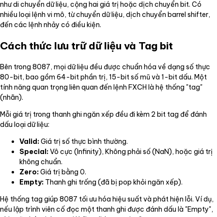
như di chuyển dữ liệu, cộng hai giá trị hoặc dịch chuyển bit. Có
nhiều loại lệnh vi mô, từ chuyển dữ liệu, dịch chuyển barrel shifter,
đến các lệnh nhảy có điều kiện.
Cách thức lưu trữ dữ liệu và Tag bit
Bên trong 8087, mọi dữ liệu đều được chuẩn hóa về dạng số thực
80-bit, bao gồm 64-bit phần trị, 15-bit số mũ và 1-bit dấu. Một
tính năng quan trọng liên quan đến lệnh FXCH là hệ thống "tag"
(nhãn).
Mỗi giá trị trong thanh ghi ngăn xếp đều đi kèm 2 bit tag để đánh
dấu loại dữ liệu:
Valid:
Giá trị số thực bình thường.
Special:
Vô cực (Infinity), Không phải số (NaN), hoặc giá trị
không chuẩn.
Zero:
Giá trị bằng 0.
Empty:
Thanh ghi trống (đã bị pop khỏi ngăn xếp).
Hệ thống tag giúp 8087 tối ưu hóa hiệu suất và phát hiện lỗi. Ví dụ,
nếu lập trình viên cố đọc một thanh ghi được đánh dấu là "Empty",