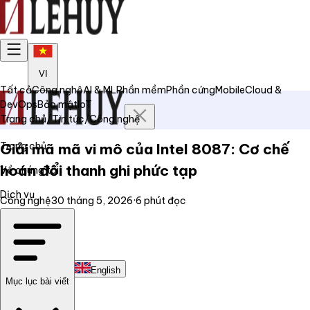
VI
Tất cả
Công nghệ
AI & ML
Phần mềm
Phần cứng
Mobile
Cloud &
DevOps
Bảo mật
IoT
Trang chủ
/
Tin tức
/
Công nghệ
Trang chủ
Giải mã mã vi mô của Intel 8087: Cơ chế
hoán đổi thanh ghi phức tạp
Về chúng tôi
Dịch vụ
Công nghệ
30 tháng 5, 2026
·
6
phút đọc
Tin tức
Liên hệ
Tiếng Việt
English
Mục lục bài viết