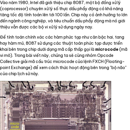
Vào năm 1980, Intel đã giới thiệu chip 8087, một bộ đồng xử lý
(coprocessor) chuyên xử lý số thực dấu phẩy động có khả năng
tăng tốc độ tính toán lên tới 100 lần. Chip này có ảnh hưởng to lớn
đến ngành công nghiệp, và tiêu chuẩn dấu phẩy động mà nó giới
thiệu vẫn được các bộ vi xử lý sử dụng ngày nay.
Để tính toán chính xác các hàm phức tạp như căn bậc hai, tang
hay hàm mũ, 8087 sử dụng các thuật toán phức tạp được triển
khai bên trong chip dưới dạng mã cấp thấp gọi là
microcode
(mã
vi mô). Trong bài viết này, chúng ta sẽ cùng nhóm Opcode
Collective giải mã cấu trúc microcode của lệnh FXCH (Floating-
point Exchange) để xem cách thức hoạt động bên trong "bộ não"
của chip lịch sử này.