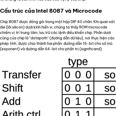
Cấu trúc của Intel 8087 và Microcode
Chip 8087 được đóng gói trong một hộp DIP 40 chân. Khi quan sát
die (lõi silicon) dưới kính hiển vi, chúng ta thấy ROM microcode
chiếm vị trí trung tâm, lưu trữ các lệnh điều khiển chip. Phần dưới
cùng của chip là "datapath" (đường dẫn dữ liệu), nơi thực hiện các
phép tính, được chia thành hai phần: đường dẫn 16-bit cho số mũ
(exponent) và đường dẫn 64-bit cho phần trị (significand).