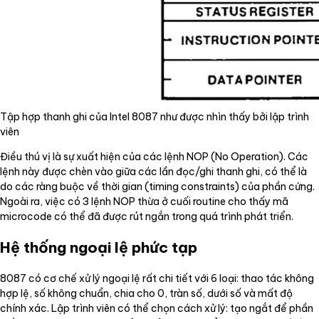
Tập hợp thanh ghi của Intel 8087 như được nhìn thấy bởi lập trình
viên
Điều thú vị là sự xuất hiện của các lệnh NOP (No Operation). Các
lệnh này được chèn vào giữa các lần đọc/ghi thanh ghi, có thể là
do các ràng buộc về thời gian (timing constraints) của phần cứng.
Ngoài ra, việc có 3 lệnh NOP thừa ở cuối routine cho thấy mã
microcode có thể đã được rút ngắn trong quá trình phát triển.
Hệ thống ngoại lệ phức tạp
8087 có cơ chế xử lý ngoại lệ rất chi tiết với 6 loại: thao tác không
hợp lệ, số không chuẩn, chia cho 0, tràn số, dưới số và mất độ
chính xác. Lập trình viên có thể chọn cách xử lý: tạo ngắt để phần