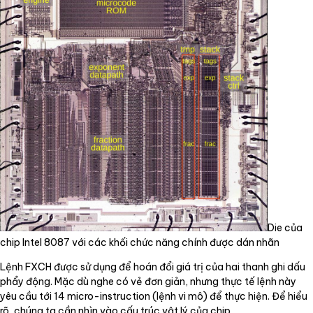
Die của
chip Intel 8087 với các khối chức năng chính được dán nhãn
Lệnh FXCH được sử dụng để hoán đổi giá trị của hai thanh ghi dấu
phẩy động. Mặc dù nghe có vẻ đơn giản, nhưng thực tế lệnh này
yêu cầu tới 14 micro-instruction (lệnh vi mô) để thực hiện. Để hiểu
rõ, chúng ta cần nhìn vào cấu trúc vật lý của chip.