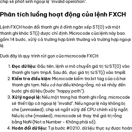
chip sẽ phát sinh ngoại lệ "invalid operation".
Phân tích luồng hoạt động của lệnh FXCH
Lệnh FXCH hoán đổi thanh ghi ở đỉnh ngăn xếp ST(0) với một
thanh ghi khác ST(i) được chỉ định. Microcode của lệnh này bao
gồm 14 bước, xử lý cả trường hợp bình thường và trường hợp ngoại
lệ.
Dưới đây là quy trình rút gọn của microcode FXCH:
Đọc dữ liệu:
Đầu tiên, lệnh vi mô chuyển giá trị từ ST(0) vào
thanh ghi tạm tmpA. Sau đó, đọc giá trị từ ST(i) vào tmpB.
Kiểm tra điều kiện:
Microcode kiểm tra bit tag của cả hai
thanh ghi tạm. Nếu
cả hai
đều không rỗng, nó sẽ nhảy đến
bước ghi dữ liệu (bước "happy path").
Xử lý ngoại lệ:
Nếu một trong hai thanh ghi rỗng, microcode
sẽ thiết lập cờ ngoại lệ "invalid". Nếu ngoại lệ này không bị
che (unmasked), chip sẽ ngắt xử lý để CPU chính xử lý ngắt.
Nếu bị che (masked), microcode sẽ thay thế giá trị rỗng
bằng NaN (Not a Number - Không phải số).
Hoán đổi dữ liệu:
Tại bước #0210, dữ liệu thực sự được hoán