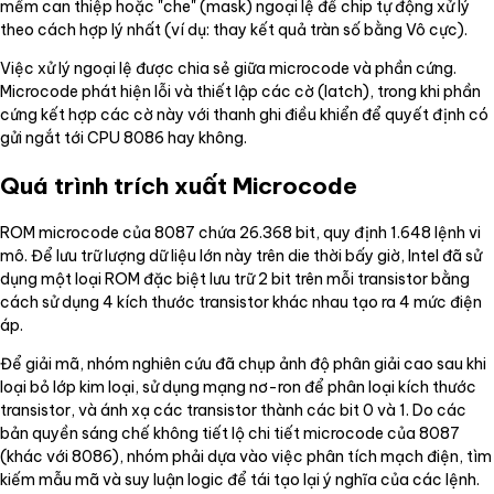
mềm can thiệp hoặc "che" (mask) ngoại lệ để chip tự động xử lý
theo cách hợp lý nhất (ví dụ: thay kết quả tràn số bằng Vô cực).
Việc xử lý ngoại lệ được chia sẻ giữa microcode và phần cứng.
Microcode phát hiện lỗi và thiết lập các cờ (latch), trong khi phần
cứng kết hợp các cờ này với thanh ghi điều khiển để quyết định có
gửi ngắt tới CPU 8086 hay không.
Quá trình trích xuất Microcode
ROM microcode của 8087 chứa 26.368 bit, quy định 1.648 lệnh vi
mô. Để lưu trữ lượng dữ liệu lớn này trên die thời bấy giờ, Intel đã sử
dụng một loại ROM đặc biệt lưu trữ 2 bit trên mỗi transistor bằng
cách sử dụng 4 kích thước transistor khác nhau tạo ra 4 mức điện
áp.
Để giải mã, nhóm nghiên cứu đã chụp ảnh độ phân giải cao sau khi
loại bỏ lớp kim loại, sử dụng mạng nơ-ron để phân loại kích thước
transistor, và ánh xạ các transistor thành các bit 0 và 1. Do các
bản quyền sáng chế không tiết lộ chi tiết microcode của 8087
(khác với 8086), nhóm phải dựa vào việc phân tích mạch điện, tìm
kiếm mẫu mã và suy luận logic để tái tạo lại ý nghĩa của các lệnh.