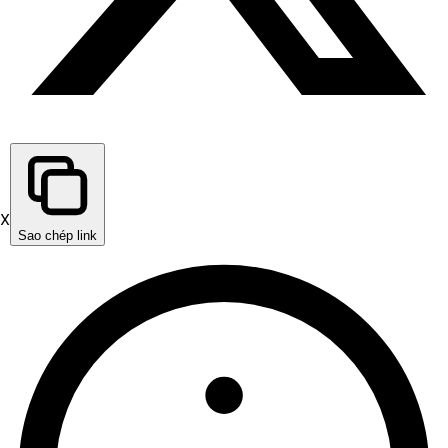
X
Sao chép link