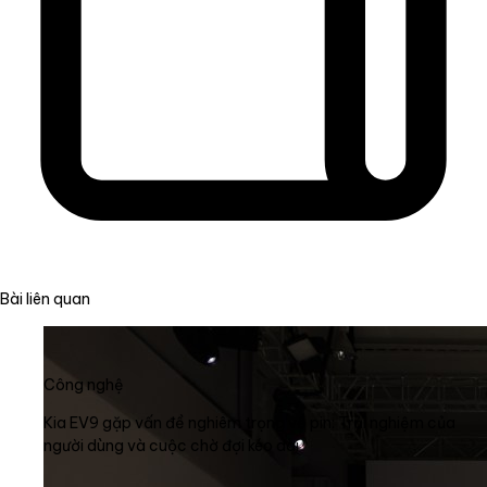
Bài liên quan
Công nghệ
Kia EV9 gặp vấn đề nghiêm trọng về pin: Trải nghiệm của
người dùng và cuộc chờ đợi kéo dài