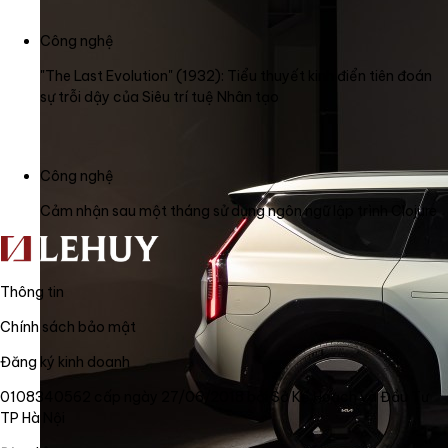
Công nghệ
"The Last Evolution" (1932): Tiểu thuyết kinh điển tiên đoán
sự trỗi dậy của Siêu trí tuệ Nhân tạo
Công nghệ
Cảm nhận sau một tháng sử dụng ngôn ngữ lập trình Clojure
Thông tin
Chính sách bảo mật
Đăng ký kinh doanh
0108340562 cấp ngày 27/06/2018 bởi Sở Kế Hoạch và Đầu Tư
TP Hà Nội