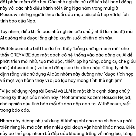
đặt phần mềm độc hại. Các nhà nghiên cứu đã liên kết hoạt động
này với các nhà điều hành nói tiếng Nga nằm trong múi giờ
Moscow, những người theo đuổi các mục tiêu phù hợp với lợi ích
tình báo của Nga.
Tuy nhiên, điều khiến các nhà nghiên cứu chú ý nhất là mức độ mà
AI dường như được lồng ghép xuyên suốt chiến dịch này.
WithSecure cho biết họ đã tìm thấy "bằng chứng mạnh mẽ" cho
thấy GREYVIBE dựa một cách có hệ thống vào các công cụ AI để
phát triển mồi nhử, tạo mã độc, thiết lập hạ tầng, công cụ che giấu
mã (obfuscation) và hoạt động sau khi xâm nhập. Công ty nhận
định rằng việc sử dụng AI của nhóm này dường như "được tích hợp
về mặt vận hành thay vì bị cô lập hay mang tính thử nghiệm".
"Việc sử dụng rộng rãi GenAI và LLM là một khía cạnh đáng chú ý
trong kỹ thuật của nhóm này," Mohammad Kazem Hassan Nejad,
nhà nghiên cứu tình báo mối đe dọa cấp cao tại WithSecure, viết
trong báo cáo.
Nhóm này dường như sử dụng AI không chỉ cho các nhiệm vụ phát
triển riêng lẻ, mà còn trên nhiều giai đoạn vận hành khác nhau. Điều
này có thể giúp nhóm bù đắp các khoảng trống về năng lực, tăng