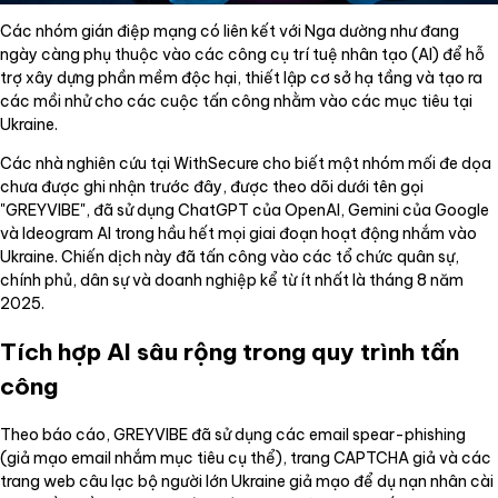
Các nhóm gián điệp mạng có liên kết với Nga dường như đang
ngày càng phụ thuộc vào các công cụ trí tuệ nhân tạo (AI) để hỗ
trợ xây dựng phần mềm độc hại, thiết lập cơ sở hạ tầng và tạo ra
các mồi nhử cho các cuộc tấn công nhằm vào các mục tiêu tại
Ukraine.
Các nhà nghiên cứu tại WithSecure cho biết một nhóm mối đe dọa
chưa được ghi nhận trước đây, được theo dõi dưới tên gọi
"GREYVIBE", đã sử dụng ChatGPT của OpenAI, Gemini của Google
và Ideogram AI trong hầu hết mọi giai đoạn hoạt động nhắm vào
Ukraine. Chiến dịch này đã tấn công vào các tổ chức quân sự,
chính phủ, dân sự và doanh nghiệp kể từ ít nhất là tháng 8 năm
2025.
Tích hợp AI sâu rộng trong quy trình tấn
công
Theo báo cáo, GREYVIBE đã sử dụng các email spear-phishing
(giả mạo email nhắm mục tiêu cụ thể), trang CAPTCHA giả và các
trang web câu lạc bộ người lớn Ukraine giả mạo để dụ nạn nhân cài