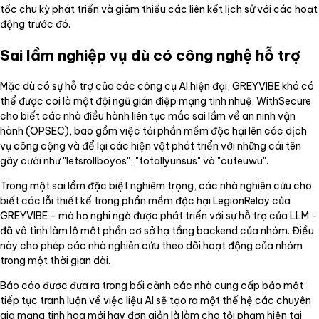
tốc chu kỳ phát triển và giảm thiểu các liên kết lịch sử với các hoạt
động trước đó.
Sai lầm nghiệp vụ dù có công nghệ hỗ trợ
Mặc dù có sự hỗ trợ của các công cụ AI hiện đại, GREYVIBE khó có
thể được coi là một đội ngũ gián điệp mạng tinh nhuệ. WithSecure
cho biết các nhà điều hành liên tục mắc sai lầm về an ninh vận
hành (OPSEC), bao gồm việc tải phần mềm độc hại lên các dịch
vụ công cộng và để lại các hiện vật phát triển với những cái tên
gây cười như "letsrollboyos", "totallyunsus" và "cuteuwu".
Trong một sai lầm đặc biệt nghiêm trọng, các nhà nghiên cứu cho
biết các lỗi thiết kế trong phần mềm độc hại LegionRelay của
GREYVIBE - mà họ nghi ngờ được phát triển với sự hỗ trợ của LLM -
đã vô tình làm lộ một phần cơ sở hạ tầng backend của nhóm. Điều
này cho phép các nhà nghiên cứu theo dõi hoạt động của nhóm
trong một thời gian dài.
Báo cáo được đưa ra trong bối cảnh các nhà cung cấp bảo mật
tiếp tục tranh luận về việc liệu AI sẽ tạo ra một thế hệ các chuyên
gia mạng tinh hoa mới hay đơn giản là làm cho tội phạm hiện tại