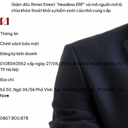
Giám đốc Rimini Street: "Headless ERP" và mã nguồn mở là
chìa khóa thoát khỏi sự kiểm soát của nhà cung cấp
Thông tin
Chính sách bảo mật
Đăng ký kinh doanh
0108340562 cấp ngày 27/06/2018 bởi Sở Kế Hoạch và Đầu Tư
TP Hà Nội
Địa chỉ
Số 50, Ngõ 34/56 Phố Vĩnh Tuy, Phường Vĩnh Tuy, TP Hà Nội, Việt
Nam
0867.800.878