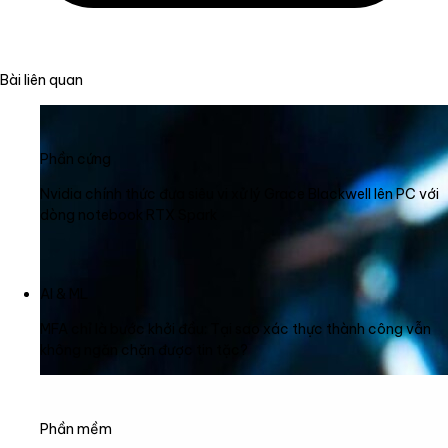
Bài liên quan
Phần cứng
Nvidia chính thức đưa siêu vi xử lý Grace Blackwell lên PC với
dòng notebook RTX Spark
AI & ML
MFA chỉ là bước khởi đầu: Tại sao xác thực thành công vẫn
không ngăn chặn được tin tặc?
Phần mềm