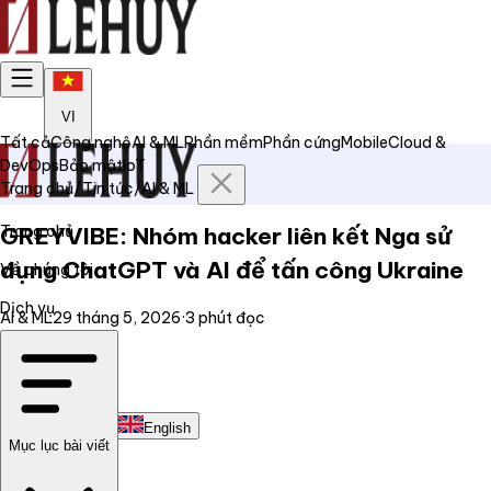
VI
Tất cả
Công nghệ
AI & ML
Phần mềm
Phần cứng
Mobile
Cloud &
DevOps
Bảo mật
IoT
Trang chủ
/
Tin tức
/
AI & ML
Trang chủ
GREYVIBE: Nhóm hacker liên kết Nga sử
dụng ChatGPT và AI để tấn công Ukraine
Về chúng tôi
Dịch vụ
AI & ML
29 tháng 5, 2026
·
3
phút đọc
Tin tức
Liên hệ
Tiếng Việt
English
Mục lục bài viết