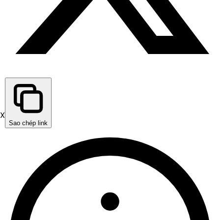
X
Sao chép link