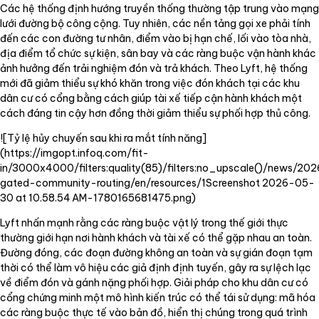
Các hệ thống định hướng truyền thống thường tập trung vào mạng
lưới đường bộ công cộng. Tuy nhiên, các nền tảng gọi xe phải tính
đến các con đường tư nhân, điểm vào bị hạn chế, lối vào tòa nhà,
địa điểm tổ chức sự kiện, sân bay và các ràng buộc vận hành khác
ảnh hưởng đến trải nghiệm đón và trả khách. Theo Lyft, hệ thống
mới đã giảm thiểu sự khó khăn trong việc đón khách tại các khu
dân cư có cổng bằng cách giúp tài xế tiếp cận hành khách một
cách đáng tin cậy hơn đồng thời giảm thiểu sự phối hợp thủ công.
![Tỷ lệ hủy chuyến sau khi ra mắt tính năng]
(
https://imgopt.infoq.com/fit-
in/3000x4000/filters:quality(85)/filters:no_upscale()/news/202
gated-community-routing/en/resources/1Screenshot
2026-05-
30 at 10.58.54 AM-1780165681475.png)
Lyft nhấn mạnh rằng các ràng buộc vật lý trong thế giới thực
thường giới hạn nơi hành khách và tài xế có thể gặp nhau an toàn.
Đường đóng, các đoạn đường không an toàn và sự gián đoạn tạm
thời có thể làm vô hiệu các giả định định tuyến, gây ra sự lệch lạc
về điểm đón và gánh nặng phối hợp. Giải pháp cho khu dân cư có
cổng chứng minh một mô hình kiến trúc có thể tái sử dụng: mã hóa
các ràng buộc thực tế vào bản đồ, hiển thị chúng trong quá trình