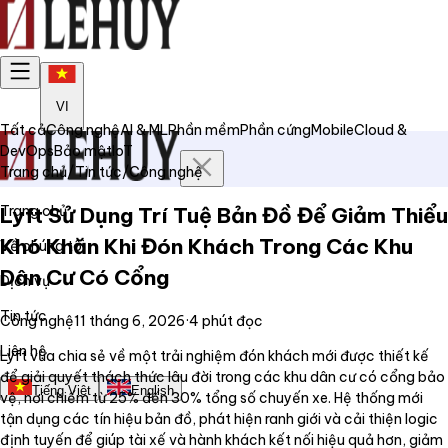
VI
Tất cả
Công nghệ
AI & ML
Phần mềm
Phần cứng
Mobile
Cloud &
DevOps
Bảo mật
IoT
Trang chủ
/
Tin tức
/
Công nghệ
Trang chủ
Lyft Sử Dụng Trí Tuệ Bản Đồ Để Giảm Thiểu
Khó Khăn Khi Đón Khách Trong Các Khu
Về chúng tôi
Dân Cư Có Cổng
Dịch vụ
Tin tức
Công nghệ
11 tháng 6, 2026
·
4
phút đọc
Liên hệ
Lyft vừa chia sẻ về một trải nghiệm đón khách mới được thiết kế
để giải quyết thách thức lâu đời trong các khu dân cư có cổng bảo
Tiếng Việt
English
vệ, nơi chiếm từ 25% đến 30% tổng số chuyến xe. Hệ thống mới
tận dụng các tín hiệu bản đồ, phát hiện ranh giới và cải thiện logic
định tuyến để giúp tài xế và hành khách kết nối hiệu quả hơn, giảm