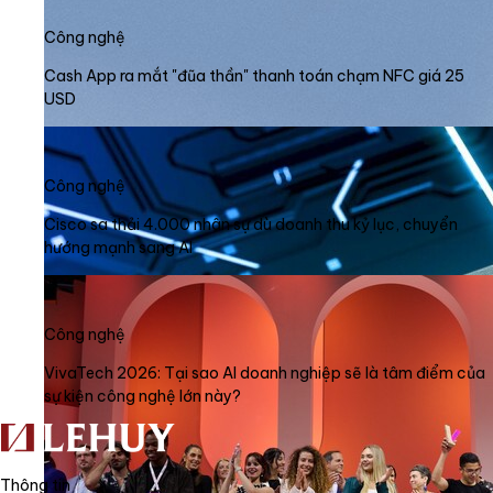
Công nghệ
Cash App ra mắt "đũa thần" thanh toán chạm NFC giá 25
USD
Công nghệ
Cisco sa thải 4.000 nhân sự dù doanh thu kỷ lục, chuyển
hướng mạnh sang AI
Công nghệ
VivaTech 2026: Tại sao AI doanh nghiệp sẽ là tâm điểm của
sự kiện công nghệ lớn này?
Thông tin