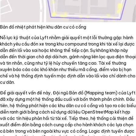
Bản đồ nhiệt phát hiện khu dân cư có cổng
Nỗ lực kỹ thuật của Lyft nhằm giải quyết một lỗi thường gặp: hành
khách yêu cầu đón xe trong khu compound trong khi tài xế lại được
dẫn đến lối vào sai hoặc không thể tiếp cận. Sự không khớp này
dẫn đến thời gian chờ đợi dài hơn, gánh nặng liên lạc qua điện thoại
và tin nhắn, cũng như tỷ lệ hủy chuyến tăng cao. Tài xế thường
xuyên báo cáo các khó khăn như thiếu mã cổng, điểm vào bị hạn
chế và hệ thống định tuyến mặc định dẫn vào lối vào chỉ dành cho
cư dân.
Để giải quyết vấn đề này, Đội ngũ Bản đồ (Mapping team) của Lyft
đã xây dựng một hệ thống đầu cuối với bốn thành phần chính. Đầu
tiên, hệ thống phát hiện các khu dân cư có cổng và tạo ra các biểu
diễn ranh giới bằng cách sử dụng dữ liệu OpenStreetMap kết hợp
với các tín hiệu phản hồi từ tài xế. Tiếp theo, hệ thống cải thiện đề
xuất điểm đón bằng cách cung cấp cho hành khách các lựa chọn
cả bên trong và bên ngoài khu vực có cổng. Logic định tuyến được