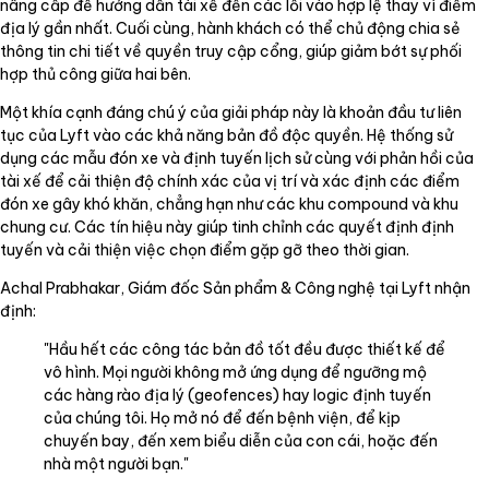
nâng cấp để hướng dẫn tài xế đến các lối vào hợp lệ thay vì điểm
địa lý gần nhất. Cuối cùng, hành khách có thể chủ động chia sẻ
thông tin chi tiết về quyền truy cập cổng, giúp giảm bớt sự phối
hợp thủ công giữa hai bên.
Một khía cạnh đáng chú ý của giải pháp này là khoản đầu tư liên
tục của Lyft vào các khả năng bản đồ độc quyền. Hệ thống sử
dụng các mẫu đón xe và định tuyến lịch sử cùng với phản hồi của
tài xế để cải thiện độ chính xác của vị trí và xác định các điểm
đón xe gây khó khăn, chẳng hạn như các khu compound và khu
chung cư. Các tín hiệu này giúp tinh chỉnh các quyết định định
tuyến và cải thiện việc chọn điểm gặp gỡ theo thời gian.
Achal Prabhakar, Giám đốc Sản phẩm & Công nghệ tại Lyft nhận
định:
"Hầu hết các công tác bản đồ tốt đều được thiết kế để
vô hình. Mọi người không mở ứng dụng để ngưỡng mộ
các hàng rào địa lý (geofences) hay logic định tuyến
của chúng tôi. Họ mở nó để đến bệnh viện, để kịp
chuyến bay, đến xem biểu diễn của con cái, hoặc đến
nhà một người bạn."