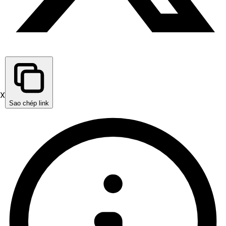
X
Sao chép link