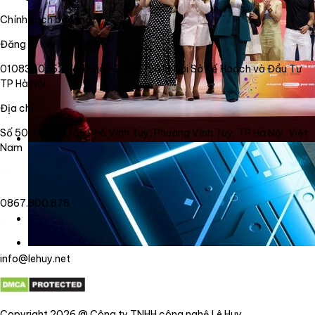
Chính sách bảo mật
Đăng ký kinh doanh
0108340562 cấp ngày 27/06/2018 bởi Sở Kế Hoạch và Đầu Tư
TP Hà Nội
Địa chỉ
Số 50, Ngõ 34/56 Phố Vĩnh Tuy, Phường Vĩnh Tuy, TP Hà Nội, Việt
Nam
0867.800.878
info@lehuy.net
Copyright 2026 @ Công ty TNHH công nghệ Lê Huy