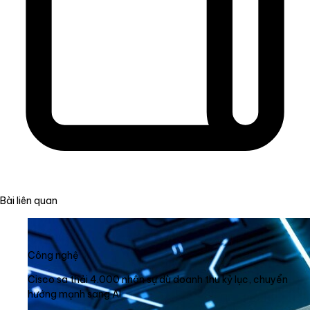
Bài liên quan
Công nghệ
Cisco sa thải 4.000 nhân sự dù doanh thu kỷ lục, chuyển
hướng mạnh sang AI