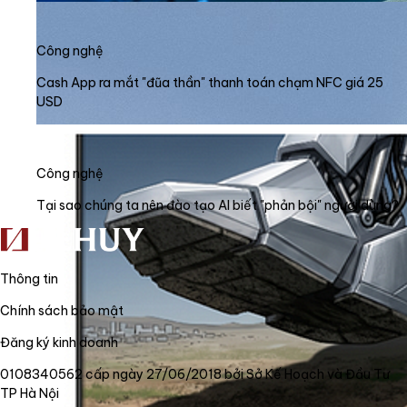
Công nghệ
Cash App ra mắt "đũa thần" thanh toán chạm NFC giá 25
USD
Công nghệ
Tại sao chúng ta nên đào tạo AI biết "phản bội" người dùng?
Thông tin
Chính sách bảo mật
Đăng ký kinh doanh
0108340562 cấp ngày 27/06/2018 bởi Sở Kế Hoạch và Đầu Tư
TP Hà Nội