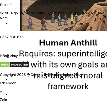
Địa chỉ
Số 50, Ngõ 34/56 Phố Vĩnh Tuy, Phường Vĩnh Tuy, TP Hà Nội, Việt
Nam
0867.800.878
info@lehuy.net
Copyright 2026 @ Công ty TNHH công nghệ Lê Huy
Facebook
Zalo