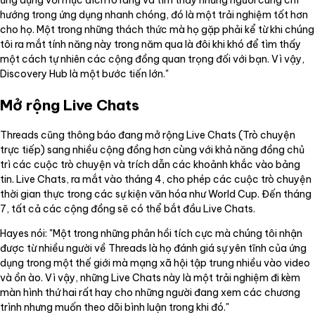
ứng dụng với mục đích rõ ràng và tìm thấy những người cùng chí
hướng trong ứng dụng nhanh chóng, đó là một trải nghiệm tốt hơn
cho họ. Một trong những thách thức mà họ gặp phải kể từ khi chúng
tôi ra mắt tính năng này trong năm qua là đôi khi khó để tìm thấy
một cách tự nhiên các cộng đồng quan trọng đối với bạn. Vì vậy,
Discovery Hub là một bước tiến lớn."
Mở rộng Live Chats
Threads cũng thông báo đang mở rộng Live Chats (Trò chuyện
trực tiếp) sang nhiều cộng đồng hơn cùng với khả năng đồng chủ
trì các cuộc trò chuyện và trích dẫn các khoảnh khắc vào bảng
tin. Live Chats, ra mắt vào tháng 4, cho phép các cuộc trò chuyện
thời gian thực trong các sự kiện văn hóa như World Cup. Đến tháng
7, tất cả các cộng đồng sẽ có thể bắt đầu Live Chats.
Hayes nói: "Một trong những phản hồi tích cực mà chúng tôi nhận
được từ nhiều người về Threads là họ đánh giá sự yên tĩnh của ứng
dụng trong một thế giới mà mạng xã hội tập trung nhiều vào video
và ồn ào. Vì vậy, những Live Chats này là một trải nghiệm đi kèm
màn hình thứ hai rất hay cho những người đang xem các chương
trình nhưng muốn theo dõi bình luận trong khi đó."