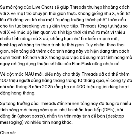
Sự mở rộng của Live Chats sẽ giúp Threads thu hẹp khoảng cách
với X về mặt trò chuyện thời gian thực. Không giống như X, vốn từ
lâu đã đóng vai trò như một "quảng trường thành phố" toàn cầu
cho tin tức breaking và sự kiện trực tiếp, Threads từng tụt hậu so
với X về mức độ liên quan và tính kịp thời khi mới ra mắt vì thiếu
nhiều tính năng mà X có, chẳng hạn như tìm kiếm mạnh mẽ,
hashtag và bảng tin theo trình tự thời gian. Tuy nhiên, theo thời
gian, nền tảng đã thêm các tính năng này và hiện đang tìm cách
cạnh tranh tốt hơn với X thông qua việc bổ sung một tính năng mà
ngay cả ứng dụng thuộc sở hữu của Elon Musk cũng chưa có.
Về cột mốc MAU mới, điều này cho thấy Threads đã có thể thêm
100 triệu người dùng hàng tháng trong 10 tháng qua, vì công ty đã
nói vào tháng 8 năm 2025 rằng họ có 400 triệu người dùng hoạt
động hàng tháng.
Sự tăng trưởng của Threads đến khi nền tảng này đã tung ra nhiều
tính năng mới trong năm qua, như tin nhắn trực tiếp (DMs), bài
đăng ẩn (ghost posts), nhắn tin trên máy tính để bàn (desktop
messaging) và nhiều tính năng khác.
Chia sẻ: