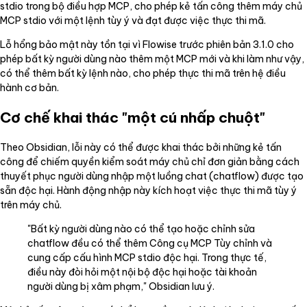
stdio trong bộ điều hợp MCP, cho phép kẻ tấn công thêm máy chủ
MCP stdio với một lệnh tùy ý và đạt được việc thực thi mã.
Lỗ hổng bảo mật này tồn tại vì Flowise trước phiên bản 3.1.0 cho
phép bất kỳ người dùng nào thêm một MCP mới và khi làm như vậy,
có thể thêm bất kỳ lệnh nào, cho phép thực thi mã trên hệ điều
hành cơ bản.
Cơ chế khai thác "một cú nhấp chuột"
Theo Obsidian, lỗi này có thể được khai thác bởi những kẻ tấn
công để chiếm quyền kiểm soát máy chủ chỉ đơn giản bằng cách
thuyết phục người dùng nhập một luồng chat (chatflow) được tạo
sẵn độc hại. Hành động nhập này kích hoạt việc thực thi mã tùy ý
trên máy chủ.
"Bất kỳ người dùng nào có thể tạo hoặc chỉnh sửa
chatflow đều có thể thêm Công cụ MCP Tùy chỉnh và
cung cấp cấu hình MCP stdio độc hại. Trong thực tế,
điều này đòi hỏi một nội bộ độc hại hoặc tài khoản
người dùng bị xâm phạm," Obsidian lưu ý.