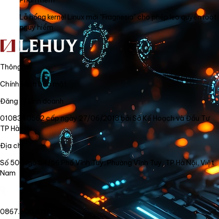
Phần mềm
Lỗ hổng kernel Linux mới "Fragnesia" cho phép leo quyền root
nguy hiểm
Thông tin
Chính sách bảo mật
Đăng ký kinh doanh
0108340562 cấp ngày 27/06/2018 bởi Sở Kế Hoạch và Đầu Tư
TP Hà Nội
Địa chỉ
Số 50, Ngõ 34/56 Phố Vĩnh Tuy, Phường Vĩnh Tuy, TP Hà Nội, Việt
Nam
0867.800.878