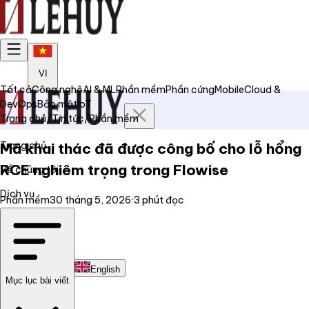
VI
Tất cả
Công nghệ
AI & ML
Phần mềm
Phần cứng
Mobile
Cloud &
DevOps
Bảo mật
IoT
Trang chủ
/
Tin tức
/
Phần mềm
Trang chủ
Mã khai thác đã được công bố cho lỗ hổng
RCE nghiêm trọng trong Flowise
Về chúng tôi
Dịch vụ
Phần mềm
30 tháng 5, 2026
·
3
phút đọc
Tin tức
Liên hệ
Tiếng Việt
English
Mục lục bài viết