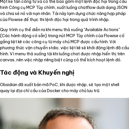
Một kẻ tấn công từ xa có thể bao gồm một lệnh độc hại trong cấu
hình Công cụ MCP Tùy chỉnh, xuất luồng chatflow dưới dạng JSON
và chia sẻ nó với nạn nhân. Tải này lạm dụng chức năng hợp pháp
của Flowise để thực thi lệnh độc hại trong quá trình nhập.
Quy trình cụ thể diễn ra khi menu thả xuống "Available Actions"
(Các hành động có sẵn) trong nút MCP Tùy chỉnh của Flowise cố
gắng liệt kê các công cụ từ máy chủ MCP được cấu hình. Với
phương thức vận chuyển stdio, việc liệt kê sẽ khởi động lệnh đã cấu
hình. Vì menu thả xuống tải khi luồng chat được nhập hiển thị trên
canvas, nên việc nhập riêng biệt cũng có thể kích hoạt lệnh đó.
Tác động và Khuyến nghị
Obsidian đã xuất bản mã PoC, khi được nhập, sẽ tạo một shell
quay lại địa chỉ cầu của Docker cho máy chủ lưu trữ.