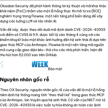
Obsidian Security đã phát hành thông tin kỹ thuật và mã khai thác
khái niệm (PoC) nhắm vào một lỗ hổng thực thi mã từ xa (RCE)
nghiêm trọng trong Flowise, một nền tảng phổ biến dùng để xây
dựng các luồng LLM và tác nhân AI.
Vấn đề này, được theo dõi dưới mã định danh CVE-2026-40933
với điểm số CVSS là 9.9, được tiết lộ vào tháng 4 cùng với các
khiếm khuyết bảo mật khác ảnh hưởng đến hệ sinh thái AI dựa trên
giao thức MCP của Anthropic. Flowise là một nền tảng mã nguồn
mở cung cấp giao diện kéo-thả cho các nhà phát triển, hiện đã
thu hút hơn 52.000 sao trên GitHub.
Bảo mật
Nguyên nhân gốc rễ
Theo OX Security, nguyên nhân gốc rễ của vấn đề là một lỗ hổng
tiêm lệnh hệ thống mang tính "theo thiết kế" trong giao thức MCP
của Anthropic, lan truyền qua hệ sinh thái. Cố vấn của NIST mô tả
CVE-2026-40933 là việc tuần tự hóa không an toàn các lệnh