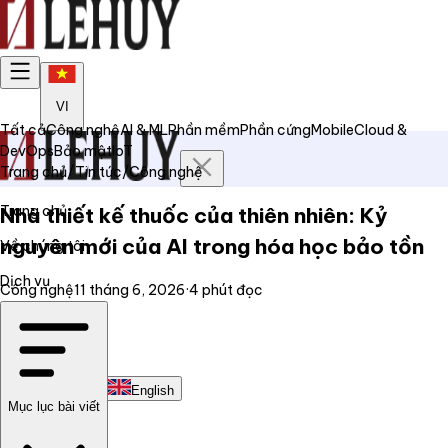
VI
Tất cả
Công nghệ
AI & ML
Phần mềm
Phần cứng
Mobile
Cloud &
DevOps
Bảo mật
IoT
Trang chủ
/
Tin tức
/
Công nghệ
Trang chủ
Nhà thiết kế thuốc của thiên nhiên: Kỷ
nguyên mới của AI trong hóa học bảo tồn
Về chúng tôi
Dịch vụ
Công nghệ
11 tháng 6, 2026
·
4
phút đọc
Tin tức
Liên hệ
Tiếng Việt
English
Mục lục bài viết