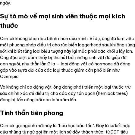
ngày.
Sự tò mò về mọi sinh viên thuộc mọi kích
thước
Cernak không chọn lọc bệnh nhân của mình. Ví dụ, ông đã làm việc
một phương pháp điều trị cho rùa biển loggerhead sau khi ông sửng
sốt khi biết rằng loài biểu tượng này lại mắc phải các khối u lây lan.
Ông đặc biệt cảm thấy bị thu hút bởi những sinh vật đã giúp đỡ
con người, như thằn lằn Gila — loại động vật có hormone đã đóng
góp vào sự ra đời của các loại thuốc giảm cân phổ biến như
Ozempic.
Và không chỉ có động vật; ông đang phát triển một loại thuốc trừ
sâu chính xác để điều trị cho các cây tán bạch (hemlock trees)
đang bị tấn công bởi các loài xâm lấn.
Tinh thần tiên phong
Cernak gọi ngành mới này là "hóa học bảo tồn". Đây là sự kết hợp
của những từ ngữ gợi lên một lịch sử đầy thách thức, từ DDT tiêu