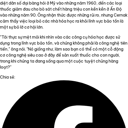
diệt dân số đại bàng hói ở Mỹ vào những năm 1960, đến các loại
thuốc giảm đau cho bò sát chết hàng triệu con kền kền ở Ấn Độ
vào những năm 90. Ông nhận thức được những rủi ro, nhưng Cernak
cảm thấy việc loại bỏ các nhà hóa học ra khỏi lĩnh vực bảo tồn là
một sự bỏ lỡ cơ hội lớn.
"Tôi thực sự mệt mỏi khi nhìn vào các công cụ hóa học được sử
dụng trong lĩnh vực bảo tồn, và chúng không phải là công nghệ tiên
tiến," ông nói. "Nó giống như, làm sao bạn có thể có một cỗ động
cơ công nghệ siêu cao ở đây để sản xuất thuốc cho con người,
trong khi chúng ta đang sống qua một cuộc tuyệt chủng hàng
loạt?"
Chia sẻ: