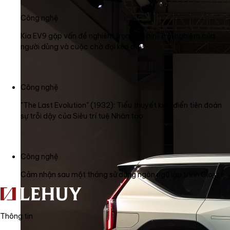
Công nghệ
Kia EV9 gặp vấn đề nghiêm trọng về pin: Trải nghiệm của
người dùng và cuộc chờ đợi kéo dài
Công nghệ
"The Last Evolution" (1932): Tiểu thuyết kinh điển tiên đoán
sự trỗi dậy của Siêu trí tuệ Nhân tạo
Công nghệ
Cảm nhận sau một tháng sử dụng ngôn ngữ lập trình Clojure
Thông tin