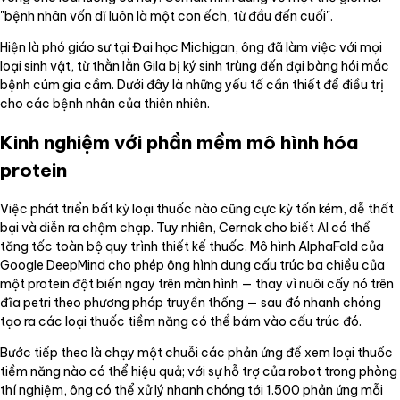
"bệnh nhân vốn dĩ luôn là một con ếch, từ đầu đến cuối".
Hiện là phó giáo sư tại Đại học Michigan, ông đã làm việc với mọi
loại sinh vật, từ thằn lằn Gila bị ký sinh trùng đến đại bàng hói mắc
bệnh cúm gia cầm. Dưới đây là những yếu tố cần thiết để điều trị
cho các bệnh nhân của thiên nhiên.
Kinh nghiệm với phần mềm mô hình hóa
protein
Việc phát triển bất kỳ loại thuốc nào cũng cực kỳ tốn kém, dễ thất
bại và diễn ra chậm chạp. Tuy nhiên, Cernak cho biết AI có thể
tăng tốc toàn bộ quy trình thiết kế thuốc. Mô hình AlphaFold của
Google DeepMind cho phép ông hình dung cấu trúc ba chiều của
một protein đột biến ngay trên màn hình — thay vì nuôi cấy nó trên
đĩa petri theo phương pháp truyền thống — sau đó nhanh chóng
tạo ra các loại thuốc tiềm năng có thể bám vào cấu trúc đó.
Bước tiếp theo là chạy một chuỗi các phản ứng để xem loại thuốc
tiềm năng nào có thể hiệu quả; với sự hỗ trợ của robot trong phòng
thí nghiệm, ông có thể xử lý nhanh chóng tới 1.500 phản ứng mỗi