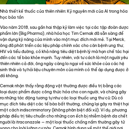
Nhà thiết kế thuốc của thiên nhiên: Kỷ nguyên mới của AI trong hóa
học bảo tồn
Vào năm 2018, sau gần hai thập kỷ làm việc tại các tập đoàn dược
phẩm lớn (Big Pharma), nhà hóa học Tim Cernak đã sẵn sàng để
vận dụng kỹ năng của mình vào một mục đích mới mẻ. Tại Merck,
ông đã phát triển các liệu pháp chính xác cho căn bệnh ung thư,
HIV và tiểu đường, có khả năng tiêu diệt bệnh lý mà hạn chế tác hại
đến các tế bào khỏe mạnh. Tuy nhiên, với tư cách là một người yêu
thiên nhiên cả đời, ông ngày càng lo ngại về sức khỏe của các hệ
sinh thái và tự hỏi liệu chuyên môn của mình có thể áp dụng được ở
đó không.
Cernak nhận thấy rằng động vật thường được điều trị bằng các
loại dược phẩm được công thức hóa cho con người, và chúng gây
ra những tác động tương tự như các loại thuốc ung thư cũ: Dù có
mục đích tiêu diệt các tế bào bất thường, chúng lại gây ra thiệt hại
một cách indiscriminatory (không phân biệt đối xử). Ví dụ, phương
pháp điều trị tiêu chuẩn cho những con ếch bị nhiễm bệnh da chết
người là itraconazole — một loại thuốc chống nấm thường gây tử
vong cho loài lưỡng cư này. Cernak hình dung về một thế giới nơi