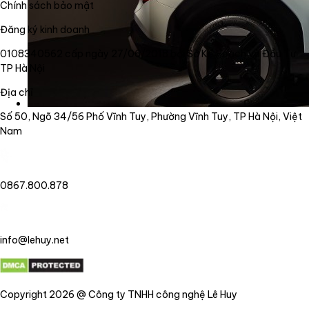
Chính sách bảo mật
Đăng ký kinh doanh
0108340562 cấp ngày 27/06/2018 bởi Sở Kế Hoạch và Đầu Tư
TP Hà Nội
Địa chỉ
Số 50, Ngõ 34/56 Phố Vĩnh Tuy, Phường Vĩnh Tuy, TP Hà Nội, Việt
Nam
0867.800.878
info@lehuy.net
Copyright 2026 @ Công ty TNHH công nghệ Lê Huy