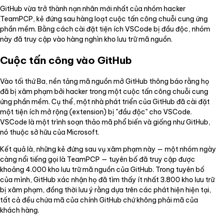
GitHub vừa trở thành nạn nhân mới nhất của nhóm hacker
TeamPCP, kẻ đứng sau hàng loạt cuộc tấn công chuỗi cung ứng
phần mềm. Bằng cách cài đặt tiện ích VSCode bị đầu độc, nhóm
này đã truy cập vào hàng nghìn kho lưu trữ mã nguồn.
Cuộc tấn công vào GitHub
Vào tối thứ Ba, nền tảng mã nguồn mở GitHub thông báo rằng họ
đã bị xâm phạm bởi hacker trong một cuộc tấn công chuỗi cung
ứng phần mềm. Cụ thể, một nhà phát triển của GitHub đã cài đặt
một tiện ích mở rộng (extension) bị "đầu độc" cho VSCode.
VSCode là một trình soạn thảo mã phổ biến và giống như GitHub,
nó thuộc sở hữu của Microsoft.
Kết quả là, những kẻ đứng sau vụ xâm phạm này — một nhóm ngày
càng nổi tiếng gọi là TeamPCP — tuyên bố đã truy cập được
khoảng 4.000 kho lưu trữ mã nguồn của GitHub. Trong tuyên bố
của mình, GitHub xác nhận họ đã tìm thấy ít nhất 3.800 kho lưu trữ
bị xâm phạm, đồng thời lưu ý rằng dựa trên các phát hiện hiện tại,
tất cả đều chứa mã của chính GitHub chứ không phải mã của
khách hàng.