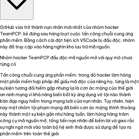
GitHub vừa trở thành nạn nhân mới nhất của nhóm hacker
TeamPCP, kẻ đứng sau hàng loạt cuộc tấn công chuỗi cung ứng
phần mềm. Bằng cách cài đặt tiện ích VSCode bị đầu độc, nhóm
này đã truy cập vào hàng nghìn kho lưu trữ mã nguồn.
Nhóm hacker TeamPCP đầu độc mã nguồn mở với quy mô chưa
từng có
Tấn công chuỗi cung ứng phần mềm, trong đó hacker làm hỏng
một phần mềm hợp pháp để giấu mã độc của riêng họ, từng là một
sự kiện tương đối hiếm gặp nhưng lại là cơn ác mộng của thế giới
an ninh mạng vì khả năng biến bất kỳ ứng dụng vô tội nào thành
bàn đạp nguy hiểm trong mạng lưới của nạn nhân. Tuy nhiên, hiện
nay một nhóm tội phạm mạng đã biến cơn ác mộng thỉnh thoảng
này thành một sự kiện gần như hàng tuần, làm hỏng hàng trăm
công cụ mã nguồn mở, tống tiền nạn nhân để kiếm lời và gieo rắc
sự nghi ngờ mới vào toàn bộ hệ sinh thái được sử dụng để tạo ra
phần mềm trên toàn thế giới.