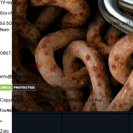
TP Hà Nội
Địa chỉ
Số 50, Ngõ 34/56 Phố Vĩnh Tuy, Phường Vĩnh Tuy, TP Hà Nội, Việt
Nam
0867.800.878
info@lehuy.net
Copyright 2026 @ Công ty TNHH công nghệ Lê Huy
Facebook
Zalo