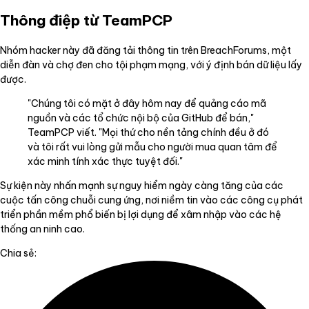
Thông điệp từ TeamPCP
Nhóm hacker này đã đăng tải thông tin trên BreachForums, một
diễn đàn và chợ đen cho tội phạm mạng, với ý định bán dữ liệu lấy
được.
"Chúng tôi có mặt ở đây hôm nay để quảng cáo mã
nguồn và các tổ chức nội bộ của GitHub để bán,"
TeamPCP viết. "Mọi thứ cho nền tảng chính đều ở đó
và tôi rất vui lòng gửi mẫu cho người mua quan tâm để
xác minh tính xác thực tuyệt đối."
Sự kiện này nhấn mạnh sự nguy hiểm ngày càng tăng của các
cuộc tấn công chuỗi cung ứng, nơi niềm tin vào các công cụ phát
triển phần mềm phổ biến bị lợi dụng để xâm nhập vào các hệ
thống an ninh cao.
Chia sẻ: