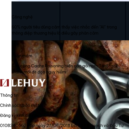
Công nghệ
60% người tiêu dùng cảm thấy việc nhắc đến "AI" trong
thông điệp thương hiệu là điều gây phản cảm
Phần mềm
Tấn công Cache Poisoning biến các gói npm TanStack
thành mối đe dọa nguy hiểm
Thông tin
Chính sách bảo mật
Đăng ký kinh doanh
0108340562 cấp ngày 27/06/2018 bởi Sở Kế Hoạch và Đầu Tư