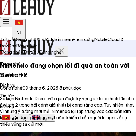
VI
Tất cả
Công nghệ
AI & ML
Phần mềm
Phần cứng
Mobile
Cloud &
DevOps
Bảo mật
IoT
Trang chủ
/
Tin tức
/
Công nghệ
Trang chủ
Nintendo đang chọn lối đi quá an toàn với
Switch 2
Về chúng tôi
Dịch vụ
Công nghệ
09 tháng 6, 2026
·
5
phút đọc
Tin tức
Sự kiện Nintendo Direct vừa qua được kỳ vọng sẽ là cú hích lớn cho
Switch 2 trong bối cảnh giá thiết bị đang tăng cao. Tuy nhiên, thay
Liên hệ
vì những ý tưởng mới mẻ, Nintendo lại tập trung vào các bản làm
lại và các tựa game quen thuộc, khiến nhiều người lo ngại về sự
Tiếng Việt
English
thiếu vắng sự đổi mới.