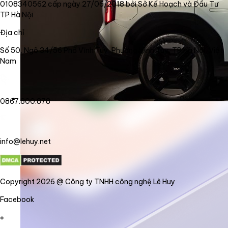
0108340562 cấp ngày 27/06/2018 bởi Sở Kế Hoạch và Đầu Tư
TP Hà Nội
Địa chỉ
Số 50, Ngõ 34/56 Phố Vĩnh Tuy, Phường Vĩnh Tuy, TP Hà Nội, Việt
Nam
0867.800.878
info@lehuy.net
Copyright 2026 @ Công ty TNHH công nghệ Lê Huy
Facebook