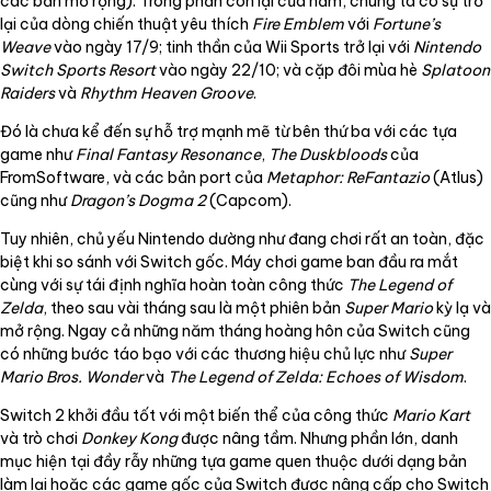
các bản mở rộng). Trong phần còn lại của năm, chúng ta có sự trở
lại của dòng chiến thuật yêu thích
Fire Emblem
với
Fortune’s
Weave
vào ngày 17/9; tinh thần của Wii Sports trở lại với
Nintendo
Switch Sports Resort
vào ngày 22/10; và cặp đôi mùa hè
Splatoon
Raiders
và
Rhythm Heaven Groove
.
Đó là chưa kể đến sự hỗ trợ mạnh mẽ từ bên thứ ba với các tựa
game như
Final Fantasy Resonance
,
The Duskbloods
của
FromSoftware, và các bản port của
Metaphor: ReFantazio
(Atlus)
cũng như
Dragon’s Dogma 2
(Capcom).
Tuy nhiên, chủ yếu Nintendo dường như đang chơi rất an toàn, đặc
biệt khi so sánh với Switch gốc. Máy chơi game ban đầu ra mắt
cùng với sự tái định nghĩa hoàn toàn công thức
The Legend of
Zelda
, theo sau vài tháng sau là một phiên bản
Super Mario
kỳ lạ và
mở rộng. Ngay cả những năm tháng hoàng hôn của Switch cũng
có những bước táo bạo với các thương hiệu chủ lực như
Super
Mario Bros. Wonder
và
The Legend of Zelda: Echoes of Wisdom
.
Switch 2 khởi đầu tốt với một biến thể của công thức
Mario Kart
và trò chơi
Donkey Kong
được nâng tầm. Nhưng phần lớn, danh
mục hiện tại đầy rẫy những tựa game quen thuộc dưới dạng bản
làm lại hoặc các game gốc của Switch được nâng cấp cho Switch