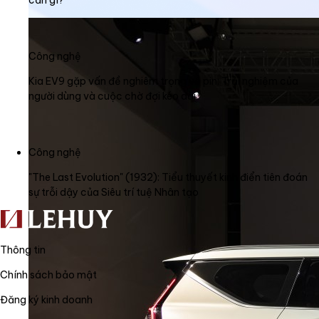
cần gì?
Công nghệ
Kia EV9 gặp vấn đề nghiêm trọng về pin: Trải nghiệm của
người dùng và cuộc chờ đợi kéo dài
Công nghệ
"The Last Evolution" (1932): Tiểu thuyết kinh điển tiên đoán
sự trỗi dậy của Siêu trí tuệ Nhân tạo
Thông tin
Chính sách bảo mật
Đăng ký kinh doanh