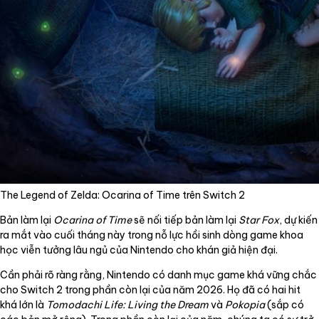
The Legend of Zelda: Ocarina of Time trên Switch 2
Bản làm lại
Ocarina of Time
sẽ nối tiếp bản làm lại
Star Fox
, dự kiến
ra mắt vào cuối tháng này trong nỗ lực hồi sinh dòng game khoa
học viễn tưởng lâu ngủ của Nintendo cho khán giả hiện đại.
Cần phải rõ ràng rằng, Nintendo có danh mục game khá vững chắc
cho Switch 2 trong phần còn lại của năm 2026. Họ đã có hai hit
khá lớn là
Tomodachi Life: Living the Dream
và
Pokopia
(sắp có