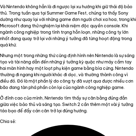
Và Nintendo không hẳn là đi ngược lại xu hướng khi giữ thái độ bảo
thủ. Trong tuần qua tại Summer Game Fest, chúng ta thấy Sony
dường như quay lại với những game đơn người chơi xa hoa, trong khi
Microsoft đang thử nghiệm lại khái niệm độc quyền console. Khi
ngành công nghiệp trong tình trạng hỗn loạn, những công ty lớn
nhất đang quay trở lại với những ý tưởng đã từng hoạt động trong
quá khứ.
Nhưng một trong những thứ cũng định hình nên Nintendo là sự sáng
tạo và tài năng dẫn đến những ý tưởng kỳ quặc như máy cầm tay
hai màn hình hay một loạt phụ kiện game bằng bìa cứng. Nintendo
thường đi ngang khi người khác đi dọc, và thường thành công vì
điều đó. Đó là một phần lý do công ty đã vượt qua được nhiều cơn
bão đang tàn phá phần còn lại của ngành công nghiệp game.
Ở đỉnh cao của mình, Nintendo tìm thấy sự cân bằng đúng đắn
giữa việc bảo thủ và sáng tạo. Switch 2 cần thêm một vài ý tưởng
táo bạo để đẩy cán cân trở lại đúng hướng.
Chia sẻ: