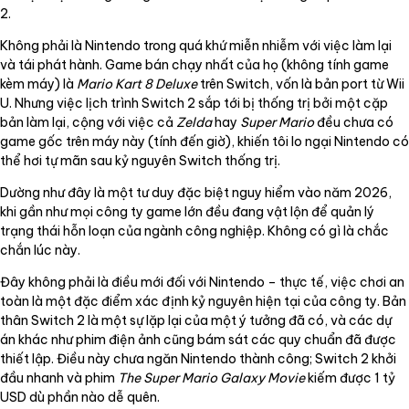
2.
Không phải là Nintendo trong quá khứ miễn nhiễm với việc làm lại
và tái phát hành. Game bán chạy nhất của họ (không tính game
kèm máy) là
Mario Kart 8 Deluxe
trên Switch, vốn là bản port từ Wii
U. Nhưng việc lịch trình Switch 2 sắp tới bị thống trị bởi một cặp
bản làm lại, cộng với việc cả
Zelda
hay
Super Mario
đều chưa có
game gốc trên máy này (tính đến giờ), khiến tôi lo ngại Nintendo có
thể hơi tự mãn sau kỷ nguyên Switch thống trị.
Dường như đây là một tư duy đặc biệt nguy hiểm vào năm 2026,
khi gần như mọi công ty game lớn đều đang vật lộn để quản lý
trạng thái hỗn loạn của ngành công nghiệp. Không có gì là chắc
chắn lúc này.
Đây không phải là điều mới đối với Nintendo – thực tế, việc chơi an
toàn là một đặc điểm xác định kỷ nguyên hiện tại của công ty. Bản
thân Switch 2 là một sự lặp lại của một ý tưởng đã có, và các dự
án khác như phim điện ảnh cũng bám sát các quy chuẩn đã được
thiết lập. Điều này chưa ngăn Nintendo thành công; Switch 2 khởi
đầu nhanh và phim
The Super Mario Galaxy Movie
kiếm được 1 tỷ
USD dù phần nào dễ quên.