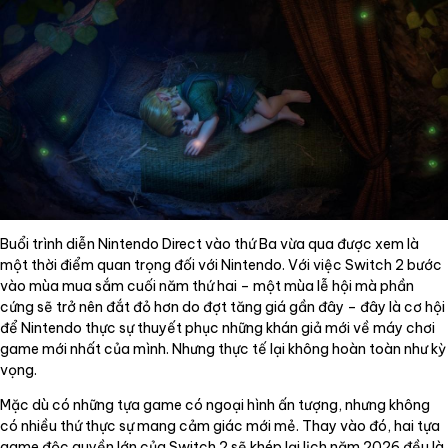
Buổi trình diễn Nintendo Direct vào thứ Ba vừa qua được xem là
một thời điểm quan trọng đối với Nintendo. Với việc Switch 2 bước
vào mùa mua sắm cuối năm thứ hai – một mùa lễ hội mà phần
cứng sẽ trở nên đắt đỏ hơn do đợt tăng giá gần đây – đây là cơ hội
để Nintendo thực sự thuyết phục những khán giả mới về máy chơi
game mới nhất của mình. Nhưng thực tế lại không hoàn toàn như kỳ
vọng.
Mặc dù có những tựa game có ngoại hình ấn tượng, nhưng không
có nhiều thứ thực sự mang cảm giác mới mẻ. Thay vào đó, hai tựa
game độc quyền lớn của Switch 2 sẽ khép lại lịch năm 2026 đều là