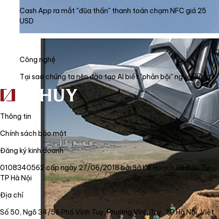
Cash App ra mắt "đũa thần" thanh toán chạm NFC giá 25
USD
Công nghệ
Tại sao chúng ta nên đào tạo AI biết "phản bội" người dùng?
Thông tin
Chính sách bảo mật
Đăng ký kinh doanh
0108340562 cấp ngày 27/06/2018 bởi Sở Kế Hoạch và Đầu Tư
TP Hà Nội
Địa chỉ
Số 50, Ngõ 34/56 Phố Vĩnh Tuy, Phường Vĩnh Tuy, TP Hà Nội, Việt