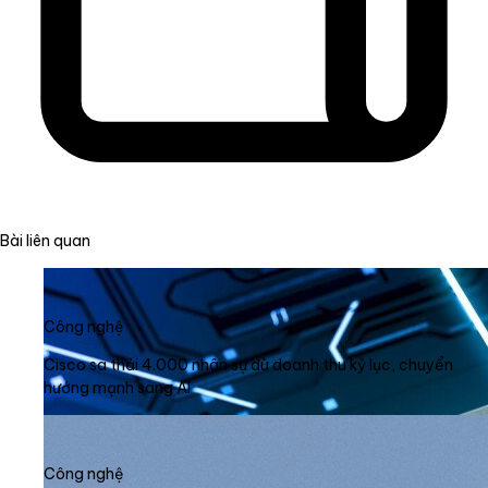
Bài liên quan
Công nghệ
Cisco sa thải 4.000 nhân sự dù doanh thu kỷ lục, chuyển
hướng mạnh sang AI
Công nghệ