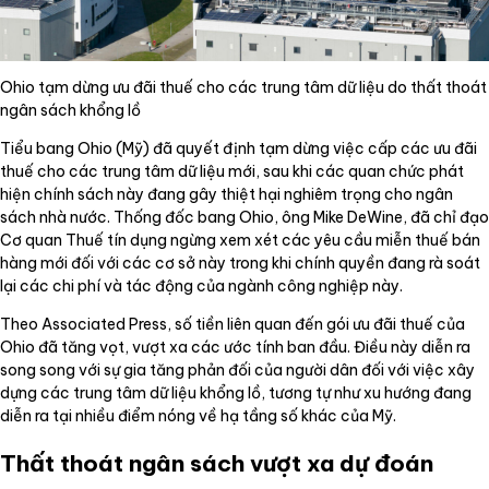
Ohio tạm dừng ưu đãi thuế cho các trung tâm dữ liệu do thất thoát
ngân sách khổng lồ
Tiểu bang Ohio (Mỹ) đã quyết định tạm dừng việc cấp các ưu đãi
thuế cho các trung tâm dữ liệu mới, sau khi các quan chức phát
hiện chính sách này đang gây thiệt hại nghiêm trọng cho ngân
sách nhà nước. Thống đốc bang Ohio, ông Mike DeWine, đã chỉ đạo
Cơ quan Thuế tín dụng ngừng xem xét các yêu cầu miễn thuế bán
hàng mới đối với các cơ sở này trong khi chính quyền đang rà soát
lại các chi phí và tác động của ngành công nghiệp này.
Theo Associated Press, số tiền liên quan đến gói ưu đãi thuế của
Ohio đã tăng vọt, vượt xa các ước tính ban đầu. Điều này diễn ra
song song với sự gia tăng phản đối của người dân đối với việc xây
dựng các trung tâm dữ liệu khổng lồ, tương tự như xu hướng đang
diễn ra tại nhiều điểm nóng về hạ tầng số khác của Mỹ.
Thất thoát ngân sách vượt xa dự đoán