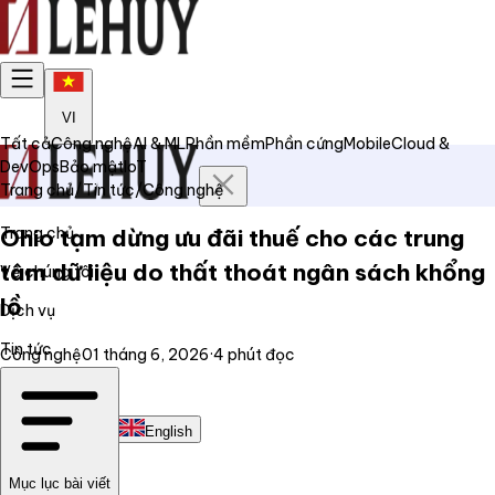
VI
Tất cả
Công nghệ
AI & ML
Phần mềm
Phần cứng
Mobile
Cloud &
DevOps
Bảo mật
IoT
Trang chủ
/
Tin tức
/
Công nghệ
Trang chủ
Ohio tạm dừng ưu đãi thuế cho các trung
tâm dữ liệu do thất thoát ngân sách khổng
Về chúng tôi
lồ
Dịch vụ
Tin tức
Công nghệ
01 tháng 6, 2026
·
4
phút đọc
Liên hệ
Tiếng Việt
English
Mục lục bài viết