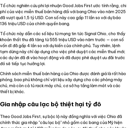
Tổ chức nghiên cứu phi lợi nhuận Good Jobs First ước tính rằng, chi
phí của việc miễn thuế bán hàng đối với bang Ohio vào năm 2025
đã vượt quá 1,5 tỷ USD. Con số này cao gấp 11 lần so với dự báo
136 triệu USD của chính quyền bang.
Tổ chức này dẫn các số liệu từ mạng tin tức Signal Ohio, cho thấy
khoản thất thu đã tăng từ 555 triệu USD vào năm trước — con số
vốn dĩ đã gấp 4 lần so với dự kiến của chính phủ. Tuy nhiên, lệnh
tạm dừng này chỉ áp dụng cho việc phê duyệt các miễn thuế mới;
các dự án đã đi vào hoạt động và đã được phê duyệt ưu đãi trước
đó sẽ tiếp tục hưởng lợi.
Chính sách miễn thuế bán hàng của Ohio được đánh giá là rất hào
phóng, bao phủ không chỉ vật liệu xây dựng cho các phòng máy
chủ, mà còn cả tủ rack máy chủ, cơ sở hạ tầng làm mát và các
thiết bị khác.
Gia nhập câu lạc bộ thiệt hại tỷ đô
Theo Good Jobs First, sự bộc lộ này đồng nghĩa với việc Ohio đã
chính thức gia nhập "câu lạc bộ" nhỏ gồm các bang của Mỹ hiện