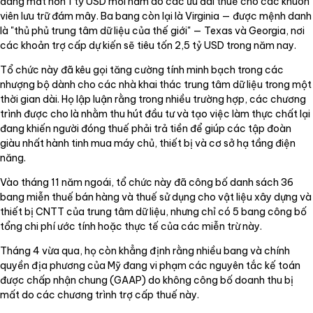
đang mất hơn 1 tỷ USD mỗi năm do các ưu đãi thuế cho các khuôn
viên lưu trữ đám mây. Ba bang còn lại là Virginia — được mệnh danh
là "thủ phủ trung tâm dữ liệu của thế giới" — Texas và Georgia, nơi
các khoản trợ cấp dự kiến sẽ tiêu tốn 2,5 tỷ USD trong năm nay.
Tổ chức này đã kêu gọi tăng cường tính minh bạch trong các
nhượng bộ dành cho các nhà khai thác trung tâm dữ liệu trong một
thời gian dài. Họ lập luận rằng trong nhiều trường hợp, các chương
trình được cho là nhằm thu hút đầu tư và tạo việc làm thực chất lại
đang khiến người đóng thuế phải trả tiền để giúp các tập đoàn
giàu nhất hành tinh mua máy chủ, thiết bị và cơ sở hạ tầng điện
năng.
Vào tháng 11 năm ngoái, tổ chức này đã công bố danh sách 36
bang miễn thuế bán hàng và thuế sử dụng cho vật liệu xây dựng và
thiết bị CNTT của trung tâm dữ liệu, nhưng chỉ có 5 bang công bố
tổng chi phí ước tính hoặc thực tế của các miễn trừ này.
Tháng 4 vừa qua, họ còn khẳng định rằng nhiều bang và chính
quyền địa phương của Mỹ đang vi phạm các nguyên tắc kế toán
được chấp nhận chung (GAAP) do không công bố doanh thu bị
mất do các chương trình trợ cấp thuế này.