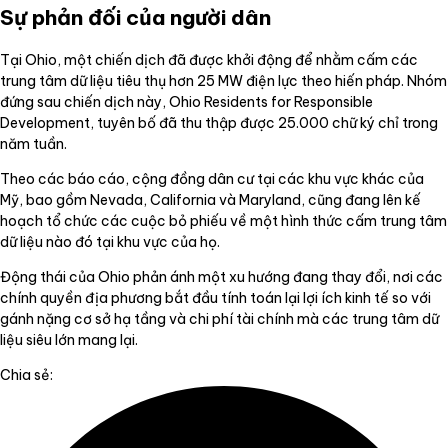
Sự phản đối của người dân
Tại Ohio, một chiến dịch đã được khởi động để nhằm cấm các
trung tâm dữ liệu tiêu thụ hơn 25 MW điện lực theo hiến pháp. Nhóm
đứng sau chiến dịch này, Ohio Residents for Responsible
Development, tuyên bố đã thu thập được 25.000 chữ ký chỉ trong
năm tuần.
Theo các báo cáo, cộng đồng dân cư tại các khu vực khác của
Mỹ, bao gồm Nevada, California và Maryland, cũng đang lên kế
hoạch tổ chức các cuộc bỏ phiếu về một hình thức cấm trung tâm
dữ liệu nào đó tại khu vực của họ.
Động thái của Ohio phản ánh một xu hướng đang thay đổi, nơi các
chính quyền địa phương bắt đầu tính toán lại lợi ích kinh tế so với
gánh nặng cơ sở hạ tầng và chi phí tài chính mà các trung tâm dữ
liệu siêu lớn mang lại.
Chia sẻ: