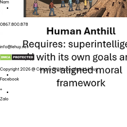
Nam
0867.800.878
info@lehuy.net
Copyright 2026 @ Công ty TNHH công nghệ Lê Huy
Facebook
Zalo