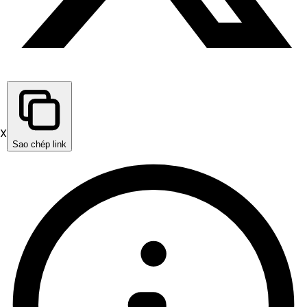
X
Sao chép link