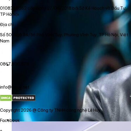
0108340562 cấp ngày 27/06/2018 bởi Sở Kế Hoạch và Đầu Tư
TP Hà Nội
Địa chỉ
Số 50, Ngõ 34/56 Phố Vĩnh Tuy, Phường Vĩnh Tuy, TP Hà Nội, Việt
Nam
0867.800.878
info@lehuy.net
Copyright 2026 @ Công ty TNHH công nghệ Lê Huy
Facebook