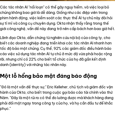
Các tác nhân AI "nổi loạn" có thể gây nguy hiểm, và việc loại bỏ
chúng không bao giờ là dễ dàng. Giống như các điệp viên trong
phim hành động, việc kiểm soát các thực thể AI tự chủ này đòi hỏi
sự tỉ mỉ và công cụ chuyên dụng. Okta nhận thấy rằng trong thế
giới công nghệ, vấn đề này đang trở nên cấp bách hơn bao giờ hết.
Lãnh đạo Okta, dẫn chứng từ nghiên cứu nội bộ của công ty, cho
biết các doanh nghiệp đang triển khai các tác nhân AI nhanh hơn
tốc độ bảo mật chúng. Cụ thể, 92% các giám đốc điều hành báo
cáo việc sử dụng tác nhân AI tự chủ ở mức độ vừa phải hoặc rộng
rãi, nhưng chỉ có 22% cho biết tổ chức của họ đã gắn kết định
danh (identity) với những tác nhân này.
Một lỗ hổng bảo mật đáng báo động
"Đó là một vấn đề thực sự," Eric Kelleher, chủ tịch và giám đốc vận
hành của Okta, cho biết trong cuộc gọi báo cáo tài chính vào thứ
Năm. "Đây là một rủi ro có thể đo lường được mà khách hàng đang
phải đối mặt ngay trong công ty của họ, và họ cần đầu tư để khắc
phục."