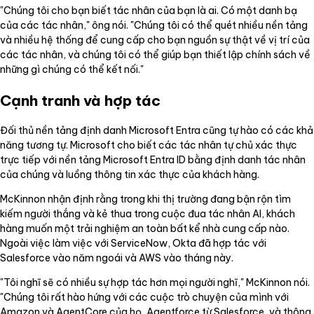
"Chúng tôi cho bạn biết tác nhân của bạn là ai. Có một danh bạ
của các tác nhân," ông nói. "Chúng tôi có thể quét nhiều nền tảng
và nhiều hệ thống để cung cấp cho bạn nguồn sự thật về vị trí của
các tác nhân, và chúng tôi có thể giúp bạn thiết lập chính sách về
những gì chúng có thể kết nối."
Cạnh tranh và hợp tác
Đối thủ nền tảng định danh Microsoft Entra cũng tự hào có các khả
năng tương tự. Microsoft cho biết các tác nhân tự chủ xác thực
trực tiếp với nền tảng Microsoft Entra ID bằng định danh tác nhân
của chúng và luồng thông tin xác thực của khách hàng.
McKinnon nhận định rằng trong khi thị trường đang bận rộn tìm
kiếm người thắng và kẻ thua trong cuộc đua tác nhân AI, khách
hàng muốn một trải nghiệm an toàn bất kể nhà cung cấp nào.
Ngoài việc làm việc với ServiceNow, Okta đã hợp tác với
Salesforce vào năm ngoái và AWS vào tháng này.
"Tôi nghĩ sẽ có nhiều sự hợp tác hơn mọi người nghĩ," McKinnon nói.
"Chúng tôi rất hào hứng với các cuộc trò chuyện của mình với
Amazon và AgentCore của họ, Agentforce từ Salesforce, và thông