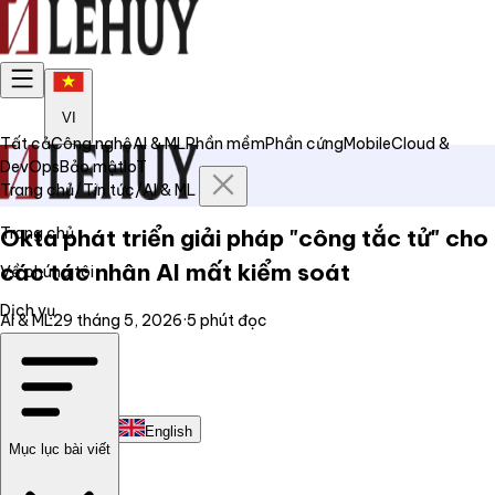
VI
Tất cả
Công nghệ
AI & ML
Phần mềm
Phần cứng
Mobile
Cloud &
DevOps
Bảo mật
IoT
Trang chủ
/
Tin tức
/
AI & ML
Trang chủ
Okta phát triển giải pháp "công tắc tử" cho
các tác nhân AI mất kiểm soát
Về chúng tôi
Dịch vụ
AI & ML
29 tháng 5, 2026
·
5
phút đọc
Tin tức
Liên hệ
Tiếng Việt
English
Mục lục bài viết