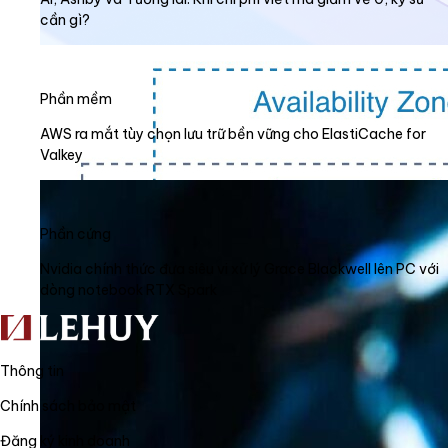
cần gì?
Phần mềm
AWS ra mắt tùy chọn lưu trữ bền vững cho ElastiCache for
Valkey
Phần cứng
Nvidia chính thức đưa siêu vi xử lý Grace Blackwell lên PC với
dòng notebook RTX Spark
Thông tin
Chính sách bảo mật
Đăng ký kinh doanh