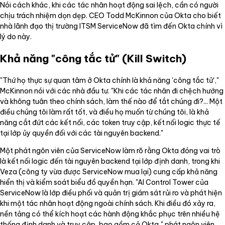
Nói cách khác, khi các tác nhân hoạt động sai lệch, cần có người
chịu trách nhiệm dọn dẹp. CEO Todd McKinnon của Okta cho biết
nhà lãnh đạo thị trường ITSM ServiceNow đã tìm đến Okta chính vì
lý do này.
Khả năng "công tắc tử" (Kill Switch)
"Thứ họ thực sự quan tâm ở Okta chính là khả năng 'công tắc tử',"
McKinnon nói với các nhà đầu tư. "Khi các tác nhân đi chệch hướng
và không tuân theo chính sách, làm thế nào để tắt chúng đi?... Một
điều chúng tôi làm rất tốt, và điều họ muốn từ chúng tôi, là khả
năng cắt đứt các kết nối, các token truy cập, kết nối logic thực tế
tại lớp ủy quyền đối với các tài nguyên backend."
Một phát ngôn viên của ServiceNow làm rõ rằng Okta đóng vai trò
là kết nối logic đến tài nguyên backend tại lớp định danh, trong khi
Veza (công ty vừa được ServiceNow mua lại) cung cấp khả năng
hiển thị và kiểm soát biểu đồ quyền hạn. "AI Control Tower của
ServiceNow là lớp điều phối và quản trị giám sát rủi ro và phát hiện
khi một tác nhân hoạt động ngoài chính sách. Khi điều đó xảy ra,
nền tảng có thể kích hoạt các hành động khắc phục trên nhiều hệ
thống định danh và truy cập, bao gồm cả Okta," phát ngôn viên