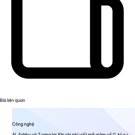
Bài liên quan
Công nghệ
AI, Ashby và Tương lai: Khi chi phí viết mã giảm về 0, kỹ sư