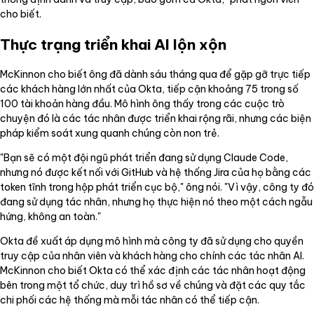
cho biết.
Thực trạng triển khai AI lộn xộn
McKinnon cho biết ông đã dành sáu tháng qua để gặp gỡ trực tiếp
các khách hàng lớn nhất của Okta, tiếp cận khoảng 75 trong số
100 tài khoản hàng đầu. Mô hình ông thấy trong các cuộc trò
chuyện đó là các tác nhân được triển khai rộng rãi, nhưng các biện
pháp kiểm soát xung quanh chúng còn non trẻ.
"Bạn sẽ có một đội ngũ phát triển đang sử dụng Claude Code,
nhưng nó được kết nối với GitHub và hệ thống Jira của họ bằng các
token tĩnh trong hộp phát triển cục bộ," ông nói. "Vì vậy, công ty đó
đang sử dụng tác nhân, nhưng họ thực hiện nó theo một cách ngẫu
hứng, không an toàn."
Okta đề xuất áp dụng mô hình mà công ty đã sử dụng cho quyền
truy cập của nhân viên và khách hàng cho chính các tác nhân AI.
McKinnon cho biết Okta có thể xác định các tác nhân hoạt động
bên trong một tổ chức, duy trì hồ sơ về chúng và đặt các quy tắc
chi phối các hệ thống mà mỗi tác nhân có thể tiếp cận.